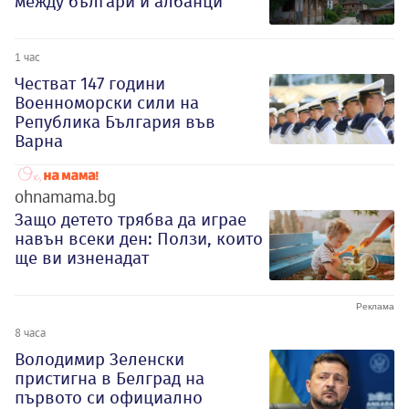
между българи и албанци
1 час
Честват 147 години
Военноморски сили на
Република България във
Варна
ohnamama.bg
Защо детето трябва да играе
навън всеки ден: Ползи, които
ще ви изненадат
8 часа
Володимир Зеленски
пристигна в Белград на
първото си официално