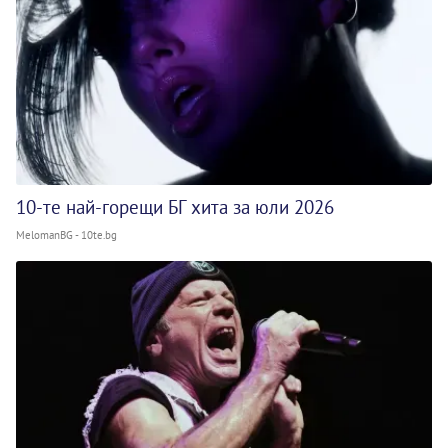
10-те най-горещи БГ хита за юли 2026
MelomanBG - 10te.bg