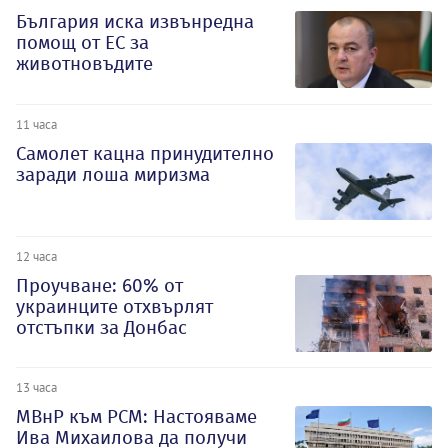
България иска извънредна
помощ от ЕС за
животновъдите
11 часа
Самолет кацна принудително
заради лоша миризма
12 часа
Проучване: 60% от
украинците отхвърлят
отстъпки за Донбас
13 часа
МВнР към РСМ: Настояваме
Ива Михаилова да получи