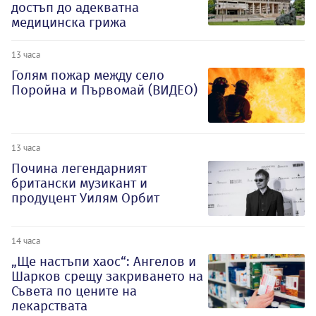
достъп до адекватна
медицинска грижа
13 часа
Голям пожар между село
Поройна и Първомай (ВИДЕО)
13 часа
Почина легендарният
британски музикант и
продуцент Уилям Орбит
14 часа
„Ще настъпи хаос“: Ангелов и
Шарков срещу закриването на
Съвета по цените на
лекарствата