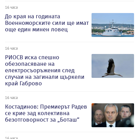
16 часа
До края на годината
Военноморските сили ще имат
още един минен ловец
16 часа
РИОСВ иска спешно
обезопасяване на
електросъоръжения след
случаи на загинали щъркели
край Габрово
16 часа
Костадинов: Премиерът Радев
се крие зад колективна
безотговорност за „Боташ“
16 часа