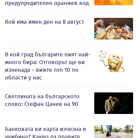
предупредителен оранжев код
Кой има имен ден на 8 август
В кой град българите пият най-
много бира: Отговорът ще ви
изненада - вижте топ 10 по
области у нас
Светлината на българското
слово: Стефан Цанев на 90
Банковата ви карта изчезна в
чужбина? Какво да правите