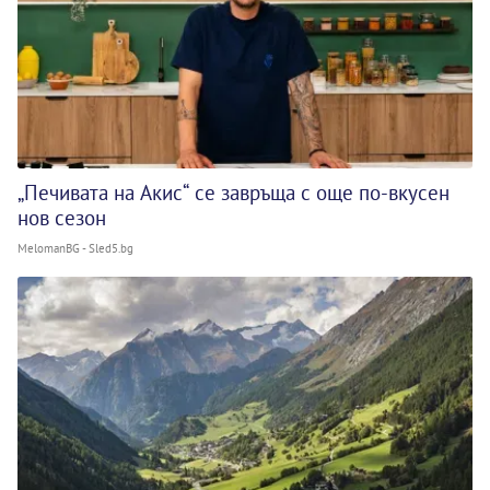
„Печивата на Акис“ се завръща с още по-вкусен
нов сезон
MelomanBG - Sled5.bg