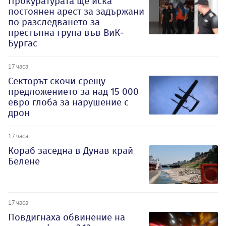
Прокуратурата ще иска
постоянен арест за задържани
по разследването за
престъпна група във ВиК-
Бургас
17 часа
Секторът скочи срещу
предложението за над 15 000
евро глоба за нарушение с
дрон
17 часа
Кораб заседна в Дунав край
Белене
17 часа
Повдигнаха обвинение на