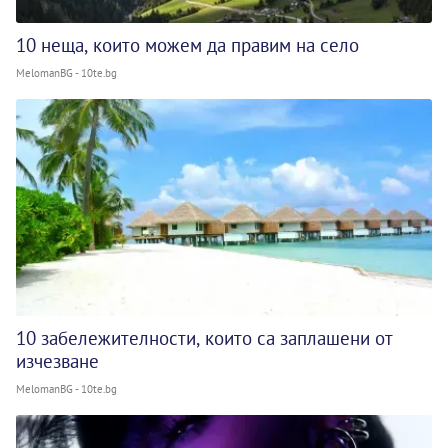
10 неща, които можем да правим на село
MelomanBG - 10te.bg
10 забележителности, които са заплашени от
изчезване
MelomanBG - 10te.bg