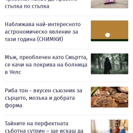
стъпка по стъпка
Наближава най-интересното
астрономическо явление за
тази година (СНИМКИ)
Мъж, преоблечен като Смъртта,
се качи на покрива на болница
в Уелс
Риба тон - вкусен съюзник за
сърцето, мозъка и добрата
форма
Тайните на перфектната
съботна сутрин – ще искаш да