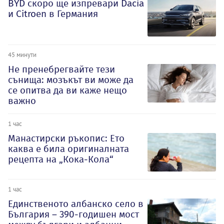
BYD скоро ще изпревари Dacia
и Citroеn в Германия
45 минути
Не пренебрегвайте тези
сънища: мозъкът ви може да
се опитва да ви каже нещо
важно
1 час
Манастирски ръкопис: Ето
каква е била оригиналната
рецепта на „Кока-Кола“
1 час
Единственото албанско село в
България – 390-годишен мост