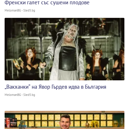
Френски галет със сушени плодове
MelomanBG - Sled5.bg
„Вакханки“ на Явор Гърдев идва в България
MelomanBG - Sled5.bg