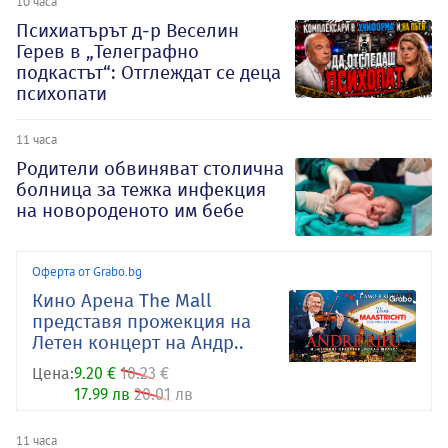
10 часа
Психиатърът д-р Веселин
Герев в „Телеграфно
подкастът“: Отглеждат се деца
психопати
11 часа
Родители обвиняват столична
болница за тежка инфекция
на новороденото им бебе
Оферта от Grabo.bg
Кино Арена The Mall
представя прожекция на
Летен концерт на Андр..
Цена:
9.20 €
10.23 €
17.99 лв
20.01 лв
11 часа