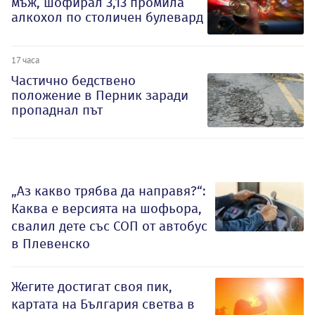
мъж, шофирал 3,13 промила
алкохол по столичен булевард
17 часа
Частично бедствено
положение в Перник заради
пропаднал път
„Аз какво трябва да направя?“:
Каква е версията на шофьора,
свалил дете със СОП от автобус
в Плевенско
Жегите достигат своя пик,
картата на България светва в