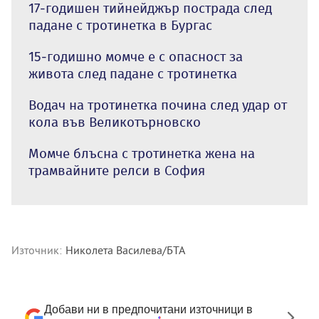
17-годишен тийнейджър пострада след
падане с тротинетка в Бургас
15-годишно момче е с опасност за
живота след падане с тротинетка
Водач на тротинетка почина след удар от
кола във Великотърновско
Момче блъсна с тротинетка жена на
трамвайните релси в София
Източник:
Николета Василева/БТА
Добави ни в предпочитани източници в