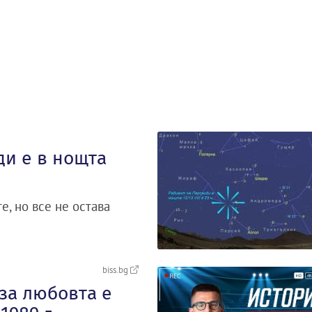
ди е в нощта
е, но все не остава
biss.bg
 за любовта е