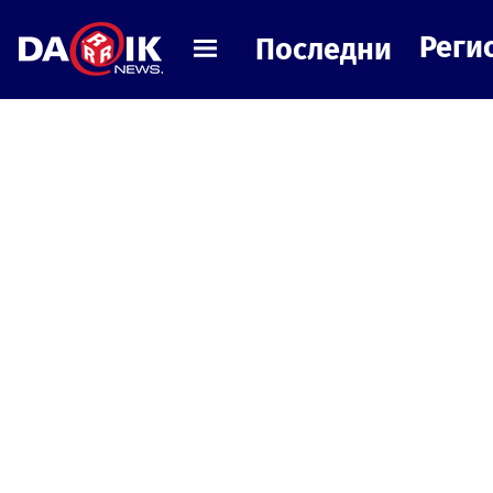
Реги
Последни