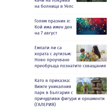
качи на покрива
на болница в Уелс
Голям празник е:
Кой има имен ден
на 7 август
Емпати ли са
хората с аутизъм:
Ново проучване
преобръща познатите схващания
Като в приказка:
Вижте уникалния
парк в България с
причудливи фигури и орнаменти
(ГАЛЕРИЯ)