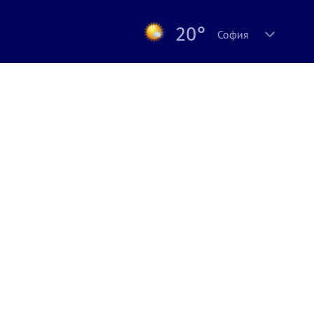
20°
София