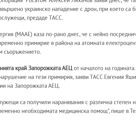
звършено украинско нападение с дрон, при което са 
нослужещи, предаде ТАСС.
ргия (МААЕ) каза по-рано днес, че с нейно посредни
 временно примирие в района на атомната електроцент
м съоръжението.
енията край Запорожката АЕЦ
от началото на годината
нарушение на тези примирия, заяви ТАСС Евгения Яши
ии на Запорожката АЕЦ.
служещи са получили наранявания с различна степен н
временно необходимата медицинска помощ", пише в Т