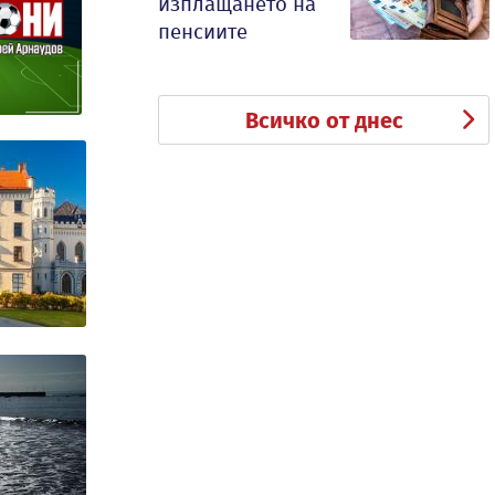
изплащането на
пенсиите
Всичко от днес