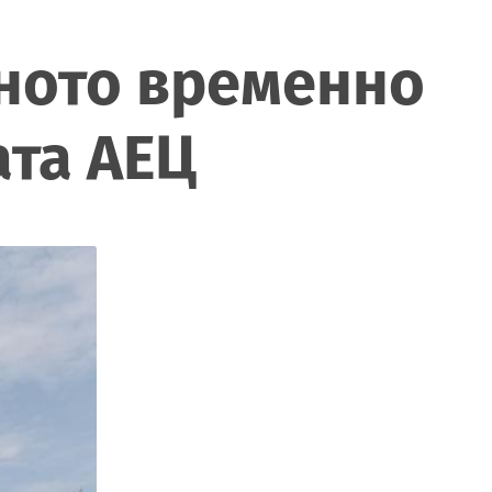
еното временно
ата АЕЦ