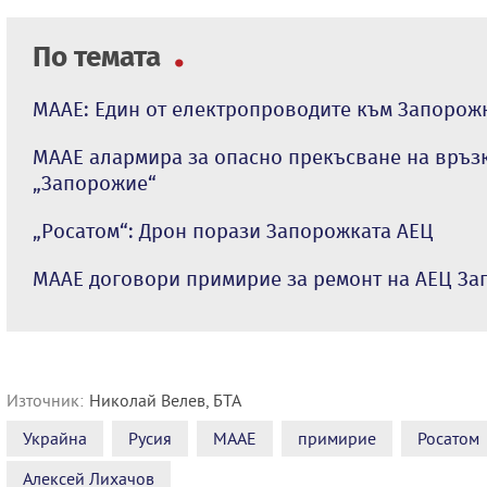
По темата
МААЕ: Един от електропроводите към Запорожк
МААЕ алармира за опасно прекъсване на връзк
„Запорожие“
„Росатом“: Дрон порази Запорожката АЕЦ
МААЕ договори примирие за ремонт на АЕЦ З
Източник:
Николай Велев, БТА
Украйна
Русия
МААЕ
примирие
Росатом
Алексей Лихачов