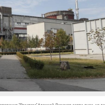
порация "Росатом" Алексей Лихачов заяви днес, че та