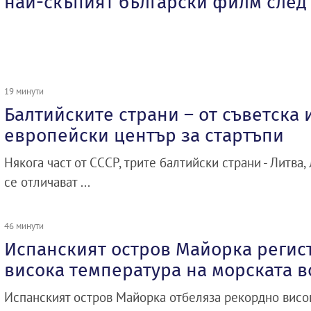
най-скъпият български филм след 1
19 минути
Балтийските страни – от съветска
европейски център за стартъпи
Някога част от СССР, трите балтийски страни - Литва,
се отличават ...
46 минути
Испанският остров Майорка регис
висока температура на морската в
Испанският остров Майорка отбеляза рекордно висо