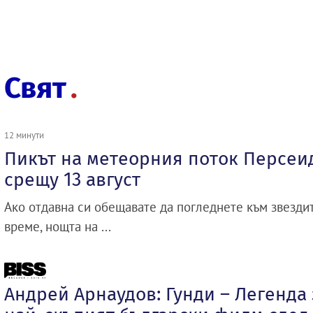
Свят
12 минути
Пикът на метеорния поток Персеи
срещу 13 август
Ако отдавна си обещавате да погледнете към звездит
време, нощта на ...
Андрей Арнаудов: Гунди – Легенда