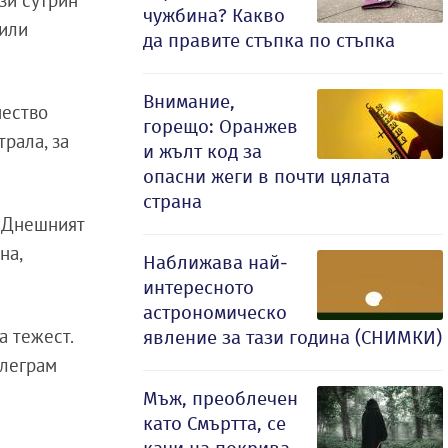
чужбина? Какво
били
да правите стъпка по стъпка
Внимание,
чество
горещо: Оранжев
рала, за
и жълт код за
опасни жеги в почти цялата
страна
. Днешният
на,
Наближава най-
интересното
астрономическо
а тежест.
явление за тази година (СНИМКИ)
елеграм
Мъж, преоблечен
като Смъртта, се