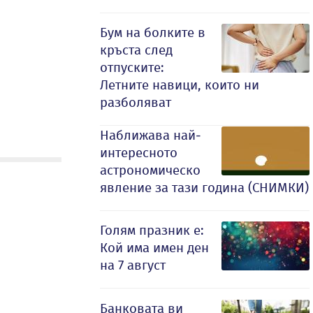
Бум на болките в
кръста след
отпуските:
Летните навици, които ни
разболяват
Наближава най-
интересното
астрономическо
явление за тази година (СНИМКИ)
Голям празник е:
Кой има имен ден
на 7 август
Банковата ви