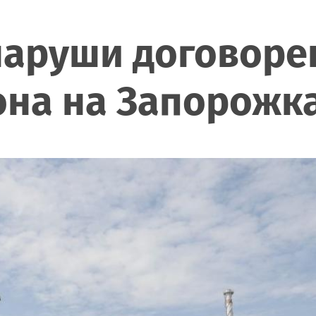
 наруши договор
она на Запорожк