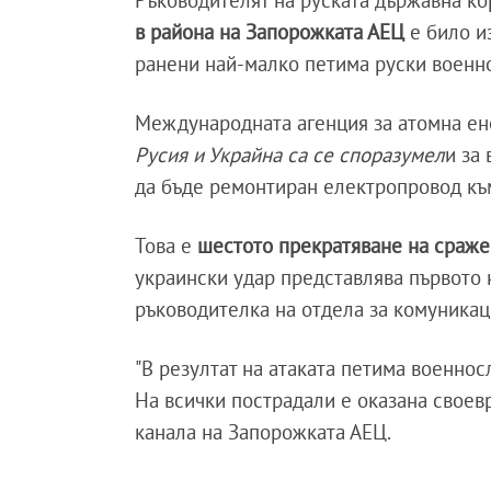
в района на Запорожката АЕЦ
е било и
ранени най-малко петима руски воен
Международната агенция за атомна ене
Русия и Украйна са се споразумел
и за
да бъде ремонтиран електропровод къ
Това е
шестото прекратяване на сраж
украински удар представлява първото 
ръководителка на отдела за комуникац
"В резултат на атаката петима военно
На всички пострадали е оказана свое
канала на Запорожката АЕЦ.