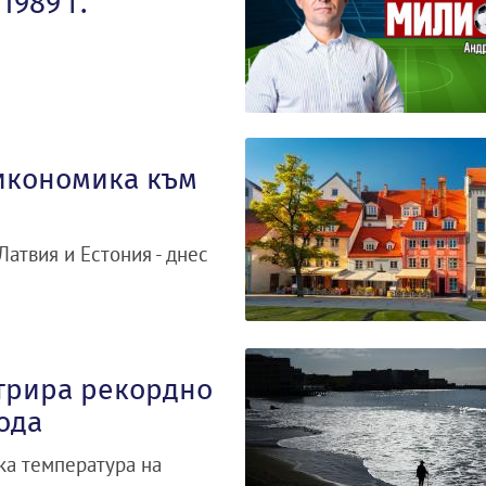
989 г.
 икономика към
 Латвия и Естония - днес
трира рекордно
ода
ка температура на