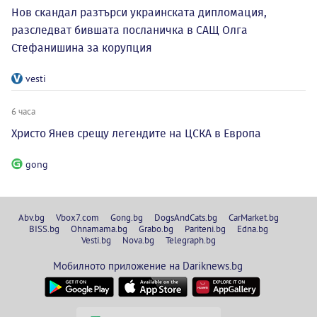
Нов скандал разтърси украинската дипломация,
разследват бившата посланичка в САЩ Олга
Стефанишина за корупция
vesti
6 часа
Христо Янев срещу легендите на ЦСКА в Европа
gong
Abv.bg
Vbox7.com
Gong.bg
DogsAndCats.bg
CarMarket.bg
BISS.bg
Ohnamama.bg
Grabo.bg
Pariteni.bg
Edna.bg
Vesti.bg
Nova.bg
Telegraph.bg
Мобилното приложение на Dariknews.bg