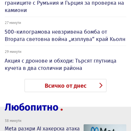
границите с Румъния и Гърция за проверка на
камиони
27 минути
500-килограмова невзривена бомба от
Втората световна война „изплува“ край Кьолн
29 минути
Акция с дронове и обходи: Търсят глутница
кучета в два столични района
Всичко от днес
Любопитно
38 минути
Meta разкри AI хакерска атака