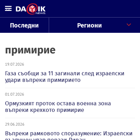
Последни
Региони
примирие
19.07.2026
Газа съобщи за 11 загинали след израелски
удари въпреки примирието
01.07.2026
Ормузкият проток остава военна зона
въпреки крехкото примирие
29.06.2026
Въпреки рамковото споразумение: Израелски
въздушен удар порази Ливан