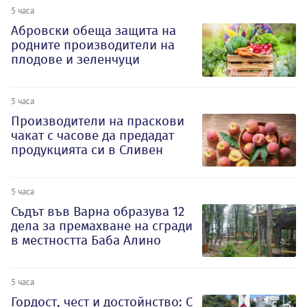
5 часа
Абровски обеща защита на
родните производители на
плодове и зеленчуци
5 часа
Производители на праскови
чакат с часове да предадат
продукцията си в Сливен
5 часа
Съдът във Варна образува 12
дела за премахване на сгради
в местността Баба Алино
5 часа
Гордост, чест и достойнство: С