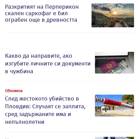
Разкритият на Перперикон
скален саркофаг е бил
ограбен още в древността
Какво да направите, ако
изгубите личните си документи
в чужбина
Обновена
След жестокото убийство в
Пловдив: Случаят се заплита,
сред задържаните има и
непълнолетни