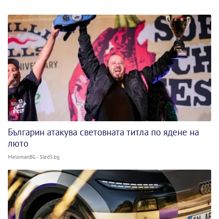
Българин атакува световната титла по ядене на
люто
MelomanBG - Sled5.bg