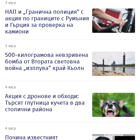
3 часа
НАП и „Гранична полиция“ с
акция по границите с Румъния
и Гърция за проверка на
камиони
3 часа
500-килограмова невзривена
бомба от Втората световна
война „изплува“ край Кьолн
4 часа
Акция с дронове и обходи:
Търсят глутница кучета в два
столични района
4 часа
Почина известният