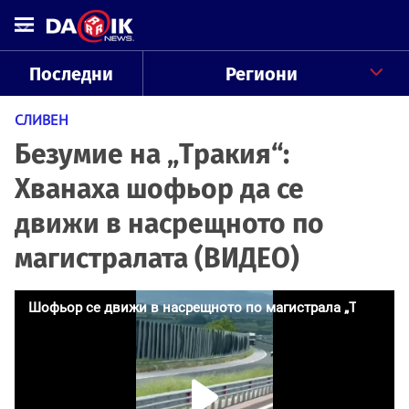
Последни
Региони
СЛИВЕН
Безумие на „Тракия“:
Хванаха шофьор да се
движи в насрещното по
магистралата (ВИДЕО)