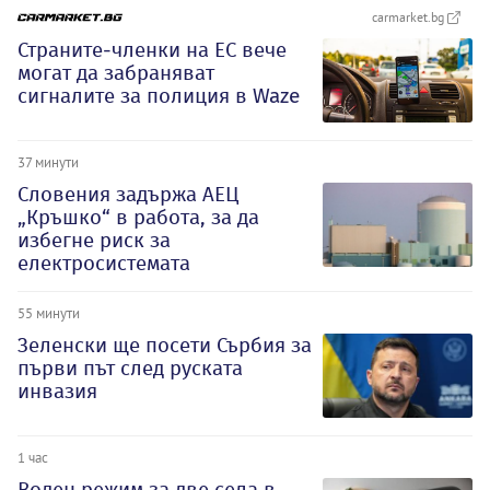
carmarket.bg
Страните-членки на ЕС вече
могат да забраняват
сигналите за полиция в Waze
37 минути
Словения задържа АЕЦ
„Кръшко“ в работа, за да
избегне риск за
електросистемата
55 минути
Зеленски ще посети Сърбия за
първи път след руската
инвазия
1 час
Воден режим за две села в