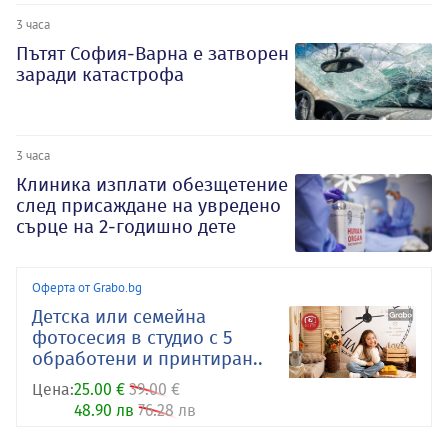
3 часа
Пътят София-Варна е затворен
заради катастрофа
3 часа
Клиника изплати обезщетение
след присаждане на увредено
сърце на 2-годишно дете
Оферта от Grabo.bg
Детска или семейна
фотосесия в студио с 5
обработени и принтиран..
Цена:
25.00 €
39.00 €
48.90 лв
76.28 лв