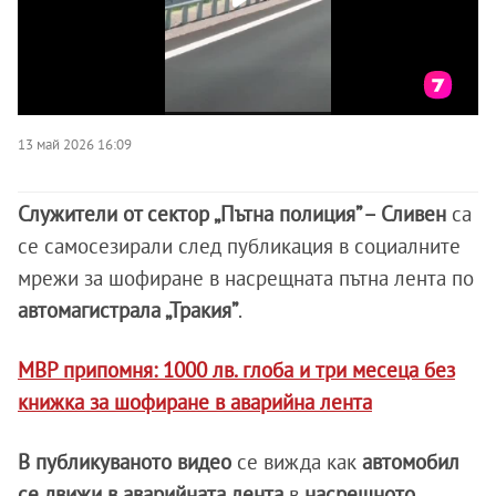
13 май 2026 16:09
Служители от сектор „Пътна полиция” – Сливен
са
се самосезирали след публикация в социалните
мрежи за шофиране в насрещната пътна лента по
автомагистрала „Тракия”
.
МВР припомня: 1000 лв. глоба и три месеца без
книжка за шофиране в аварийна лента
В публикуваното видео
се вижда как
автомобил
се движи в аварийната лента
в
насрещното