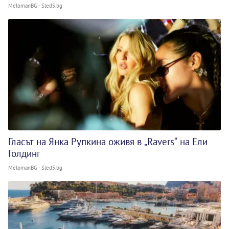
MelomanBG - Sled5.bg
Гласът на Янка Рупкина оживя в „Ravers“ на Ели
Голдинг
MelomanBG - Sled5.bg