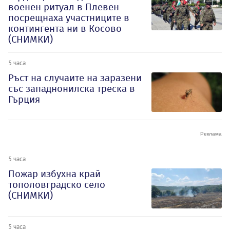
военен ритуал в Плевен
посрещнаха участниците в
контингента ни в Косово
(СНИМКИ)
5 часа
Ръст на случаите на заразени
със западнонилска треска в
Гърция
5 часа
Пожар избухна край
тополовградско село
(СНИМКИ)
5 часа