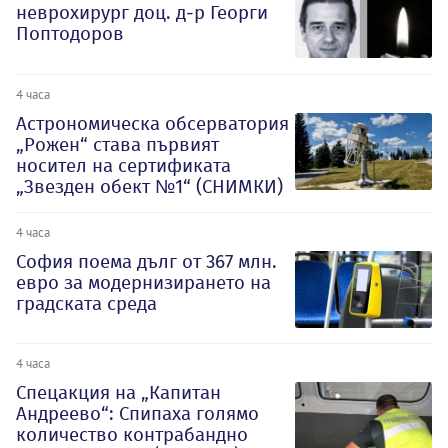
неврохирург доц. д-р Георги
Поптодоров
4 часа
Астрономическа обсерватория
„Рожен“ става първият
носител на сертификата
„Звезден обект №1“ (СНИМКИ)
4 часа
София поема дълг от 367 млн.
евро за модернизирането на
градската среда
4 часа
Спецакция на „Капитан
Андреево“: Спипаха голямо
количество контрабандно