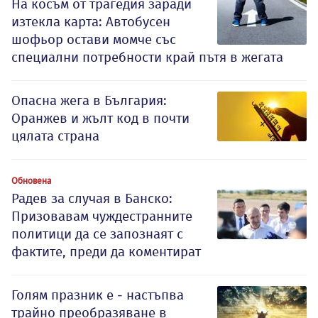
На косъм от трагедия заради
изтекла карта: Автобусен
шофьор остави момче със
специални потребности край пътя в жегата
Опасна жега в България:
Оранжев и жълт код в почти
цялата страна
Обновена
Радев за случая в Банско:
Призовавам чуждестранните
политици да се запознаят с
фактите, преди да коментират
Голям празник е - настъпва
трайно преобразяване в