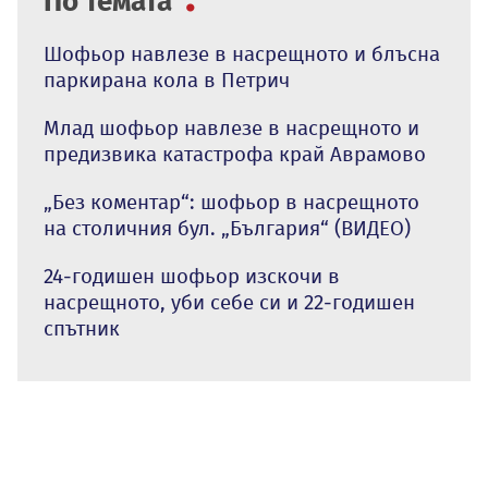
По темата
Шофьор навлезе в насрещното и блъсна
паркирана кола в Петрич
Млад шофьор навлезе в насрещното и
предизвика катастрофа край Аврамово
„Без коментар“: шофьор в насрещното
на столичния бул. „България“ (ВИДЕО)
24-годишен шофьор изскочи в
насрещното, уби себе си и 22-годишен
спътник