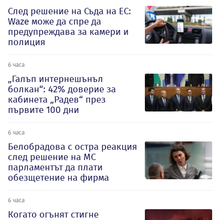
След решение на Съда на ЕС:
Waze може да спре да
предупреждава за камери и
полиция
6 часа
„Галъп интернешънъл
болкан“: 42% доверие за
кабинета „Радев“ през
първите 100 дни
6 часа
Белобрадова с остра реакция
след решение на МС
парламентът да плати
обезщетение на фирма
6 часа
Когато огънят стигне