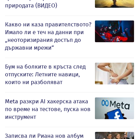
природата (ВИДЕО)
Какво ни каза правителството?
Имало ли е теч на данни при
„неоторизирания достъп до
държавни мрежи“
Бум на болките в кръста след
отпуските: Летните навици,
които ни разболяват
Meta разкри AI хакерска атака
по време на тестове, пуска нов
инструмент
Записва ли Риана нов албум