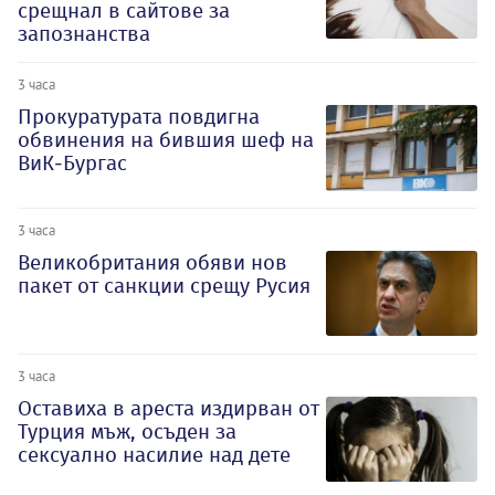
срещнал в сайтове за
запознанства
3 часа
Прокуратурата повдигна
обвинения на бившия шеф на
ВиК-Бургас
3 часа
Великобритания обяви нов
пакет от санкции срещу Русия
3 часа
Оставиха в ареста издирван от
Турция мъж, осъден за
сексуално насилие над дете