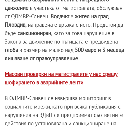
движение
в участъка от магистралата, обслужван
от ОДМВР-Сливен.
Водачът
е
жител на град
Пловдив,
направена е връзка с него. Предстои да
бъде
санкциониран
, като за това нарушение в
Закона за движение по пътищата е предвидена
глоба
в размер на малко над
500 евро и 3 месеца
лишаване от правоуправление
.
Масови проверки на магистралите у нас срещу
шофирането в аварийните ленти
В ОДМВР-Сливен се извършва мониторинг в
социалните мрежи, като при всяка публикация с
нарушения на ЗДвП се предприемат съответните
действия по установявана и санкциониране на