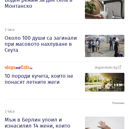
Монтанско
2 часа
Около 100 души са загинали
при масовото нахлуване в
Сеута
dogsandcats.bg
10 породи кучета, които не
понасят летните жеги
2 часа
Мъж в Берлин упоил и
изнасилил 14 жени, които