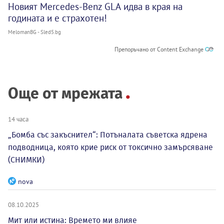
Новият Mercedes-Benz GLA идва в края на
годината и е страхотен!
MelomanBG - Sled5.bg
Препоръчано от Content Exchange
Още от мрежата
14 часа
„Бомба със закъснител“: Потъналата съветска ядрена
подводница, която крие риск от токсично замърсяване
(СНИМКИ)
nova
08.10.2025
Мит или истина: Времето ми влияе