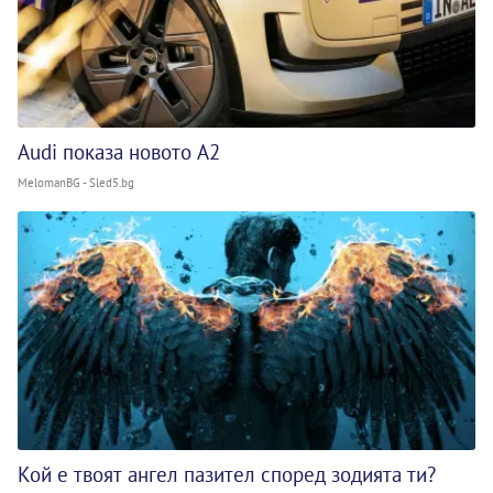
Audi показа новото A2
MelomanBG - Sled5.bg
Кой е твоят ангел пазител според зодията ти?