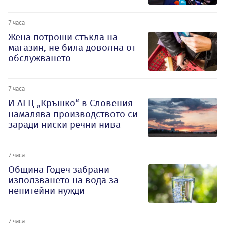
7 часа
Жена потроши стъкла на
магазин, не била доволна от
обслужването
7 часа
И АЕЦ „Кръшко“ в Словения
намалява производството си
заради ниски речни нива
7 часа
Община Годеч забрани
използването на вода за
непитейни нужди
7 часа