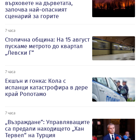
върховете на дърветата,
започва най-опасният
сценарий за горите
7 часа
Столична община: На 15 август
пускаме метрото до квартал
„Левски Г“
7 часа
Екшън и гонка: Кола с
испанци катастрофира в дере
край Ропотамо
7 часа
„Възраждане“: Управляващите
са предали находището „Хан
Тервел“ на Турция