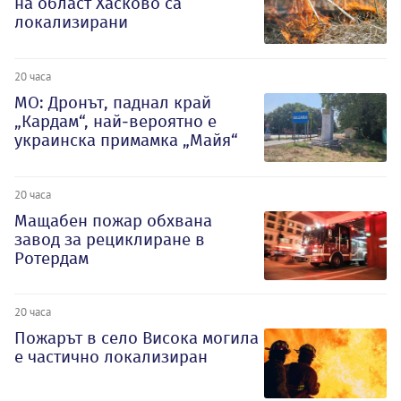
на област Хасково са
локализирани
20 часа
МО: Дронът, паднал край
„Кардам“, най-вероятно е
украинска примамка „Майя“
20 часа
Мащабен пожар обхвана
завод за рециклиране в
Ротердам
20 часа
Пожарът в село Висока могила
е частично локализиран