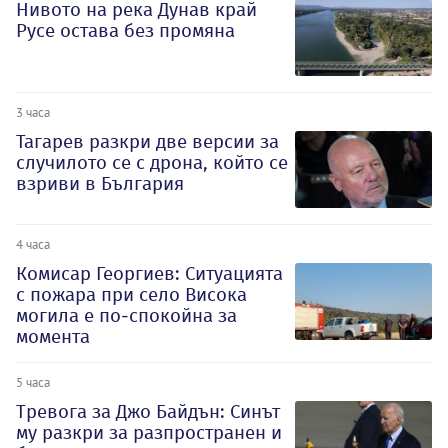
Нивото на река Дунав край
Русе остава без промяна
3 часа
Тагарев разкри две версии за
случилото се с дрона, който се
взриви в България
4 часа
Комисар Георгиев: Ситуацията
с пожара при село Висока
могила е по-спокойна за
момента
5 часа
Тревога за Джо Байдън: Синът
му разкри за разпространен и