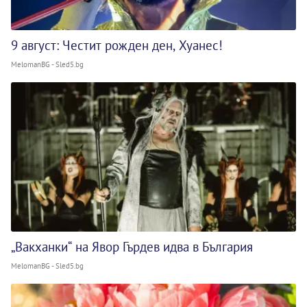
9 август: Честит рожден ден, Хуанес!
MelomanBG - Sled5.bg
„Вакханки“ на Явор Гърдев идва в България
MelomanBG - Sled5.bg