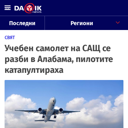
Последни
Региони
СВЯТ
Учебен самолет на САЩ се
разби в Алабама, пилотите
катапултираха