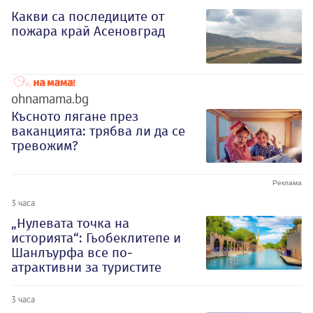
Какви са последиците от
пожара край Асеновград
ohnamama.bg
Късното лягане през
ваканцията: трябва ли да се
тревожим?
3 часа
„Нулевата точка на
историята“: Гьобеклитепе и
Шанлъурфа все по-
атрактивни за туристите
3 часа