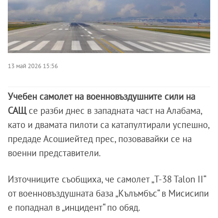
13 май 2026 15:56
Учебен самолет на военновъздушните сили на
САЩ
се разби днес в западната част на Алабама,
като и двамата пилоти са катапултирали успешно,
предаде Асошиейтед прес, позовавайки се на
военни представители.
Източниците съобщиха, че самолет „T-38 Talon II“
от военновъздушната база „Кълъмбъс“ в Мисисипи
е попаднал в „инцидент“ по обяд.