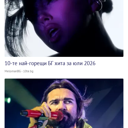
10-те най-горещи БГ хита за юли 2026
MelomanBG - 10te.bg