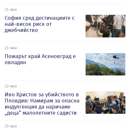
21 часа
София сред дестинациите с
най-висок риск от
джебчийство
21 часа
Пожарът край Асеновград е
овладян
22 часа
Иво Христов за убийството в
Пловдив: Намирам за опасна
индулгенция да наричаме
„деца” малолетните садисти
23 часа