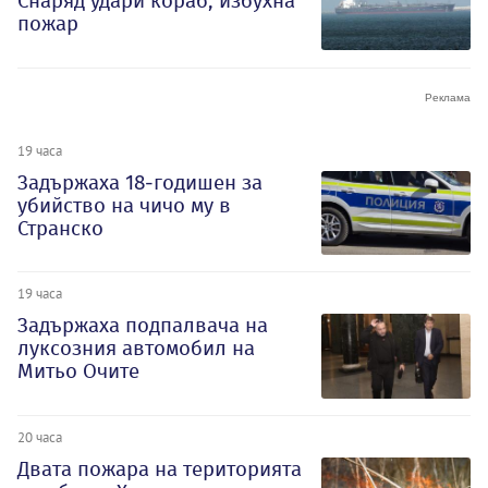
Снаряд удари кораб, избухна
пожар
19 часа
Задържаха 18-годишен за
убийство на чичо му в
Странско
19 часа
Задържаха подпалвача на
луксозния автомобил на
Митьо Очите
20 часа
Двата пожара на територията