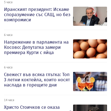
5 часа
Иранският президент: Искаме
споразумение със САЩ, но без
компромиси
6 часа
Напрежение в парламента на
Косово: Депутатка замери
премиера Курти с яйца
6 часа
Свежест във всяка глътка: Топ
3 летни коктейла, които носят
наслада в горещите дни
14 часа
Христо Стоичков се оказа