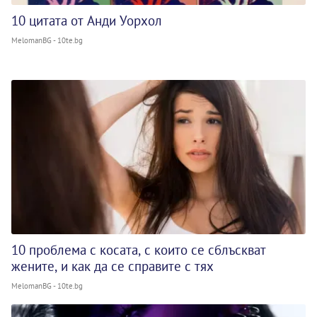
10 цитата от Анди Уорхол
MelomanBG - 10te.bg
10 проблема с косата, с които се сблъскват
жените, и как да се справите с тях
MelomanBG - 10te.bg