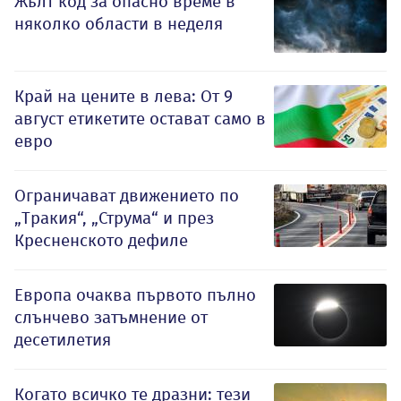
Жълт код за опасно време в
няколко области в неделя
Край на цените в лева: От 9
август етикетите остават само в
евро
Ограничават движението по
„Тракия“, „Струма“ и през
Кресненското дефиле
Европа очаква първото пълно
слънчево затъмнение от
десетилетия
Когато всичко те дразни: тези