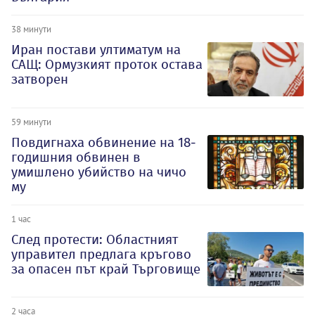
38 минути
Иран постави ултиматум на
САЩ: Ормузкият проток остава
затворен
59 минути
Повдигнаха обвинение на 18-
годишния обвинен в
умишлено убийство на чичо
му
1 час
След протести: Областният
управител предлага кръгово
за опасен път край Търговище
2 часа