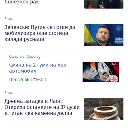
болезнен рак
5 часа
Зеленски: Путин се готви да
мобилизира още стотици
хиляди руснаци
Оферта от Grabo.bg
Смяна на 2 гуми на лек
автомобил
Цена:
9.66 €
13.80 €
5 часа
Древна загадка в Лаос:
Откриха останките на 37 души
в гигантска каменна делва