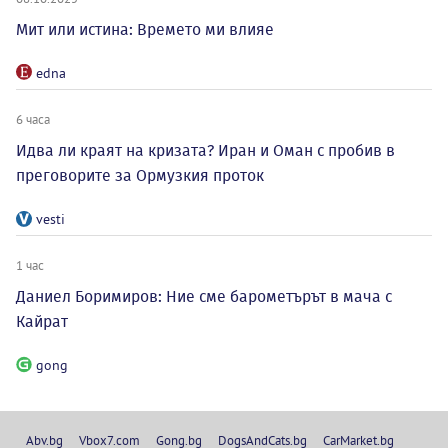
Мит или истина: Времето ми влияе
edna
6 часа
Идва ли краят на кризата? Иран и Оман с пробив в
преговорите за Ормузкия проток
vesti
1 час
Даниел Боримиров: Ние сме барометърът в мача с
Кайрат
gong
Abv.bg
Vbox7.com
Gong.bg
DogsAndCats.bg
CarMarket.bg