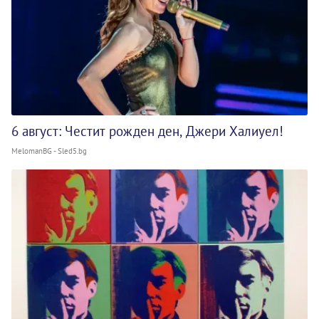
6 август: Честит рожден ден, Джери Халиуел!
MelomanBG - Sled5.bg