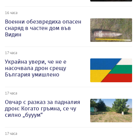
16 часа
Военни обезвредиха опасен
снаряд в частен дом във
Видин
17 часа
Украйна увери, че не е
насочвала дрон срещу
България умишлено
17 часа
Овчар с разказ за падналия
дрон: Когато гръмна, се чу
силно „бууум“
17 часа