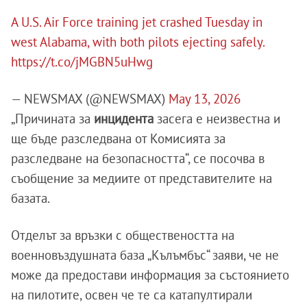
A U.S. Air Force training jet crashed Tuesday in
west Alabama, with both pilots ejecting safely.
https://t.co/jMGBN5uHwg
— NEWSMAX (@NEWSMAX)
May 13, 2026
„Причината за
инцидента
засега е неизвестна и
ще бъде разследвана от Комисията за
разследване на безопасността“, се посочва в
съобщение за медиите от представителите на
базата.
Отделът за връзки с обществеността на
военновъздушната база „Кълъмбъс“ заяви, че не
може да предостави информация за състоянието
на пилотите, освен че те са катапултирали