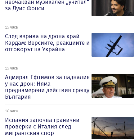
неочакван музикален „учител“
за Луис Фонси
15 часа
След взрива на дрона край
Кардам: Версиите, реакциите и
отговорът на Украйна
15 часа
Адмирал Ефтимов за падналия
у нас дрон: Няма
преднамерени действия срещу
България
16 часа
Испания започва гранични
проверки с Италия след
мигрантския спор