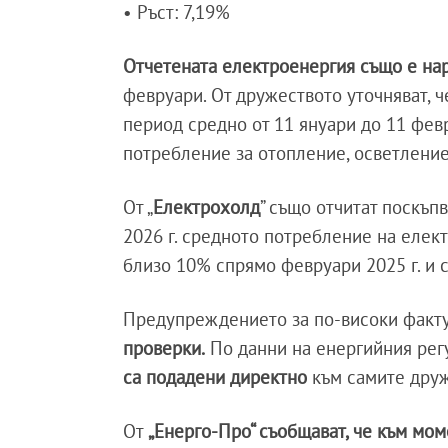
• Ръст: 7,19%
Отчетената електроенергия също е нар
февруари. От дружеството уточняват, ч
период средно от 11 януари до 11 фев
потребление за отопление, осветление
От „
Електрохолд
” също отчитат поскъп
2026 г. средното потребление на елек
близо 10% спрямо февруари 2025 г. и с
Предупреждението за по-високи факт
проверки.
По данни на енергийния регу
са подадени директно
към самите друж
От
„Енерго-Про“ съобщават, че към мом