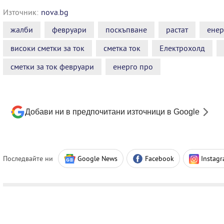
Източник:
nova.bg
жалби
февруари
поскъпване
растат
енер
високи сметки за ток
сметка ток
Електрохолд
сметки за ток февруари
енерго про
Добави ни в предпочитани източници в Google
Последвайте ни
Google News
Facebook
Instag