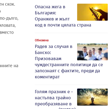
ен скок.
Опасна жега в
о
България:
по-дълго,
Оранжев и жълт
код в почти цялата страна
иловата,
 вместо
Обновена
Радев за случая в
Банско:
Призовавам
чуждестранните политици да се
анните на
запознаят с фактите, преди да
коментират
Голям празник е -
настъпва трайно
преобразяване в