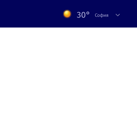
30°
София