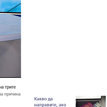
на трите
на причина
Какво да
направите, ако