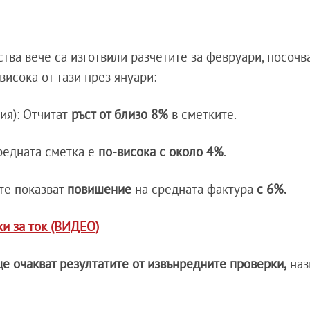
ва вече са изготвили разчетите за февруари, посоч
висока от тази през януари:
ия): Отчитат
ръст от близо 8%
в сметките.
средната сметка е
по-висока с около 4%
.
ите показват
повишение
на средната фактура
с 6%.
и за ток (ВИДЕО)
е очакват резултатите от извънредните проверки,
наз