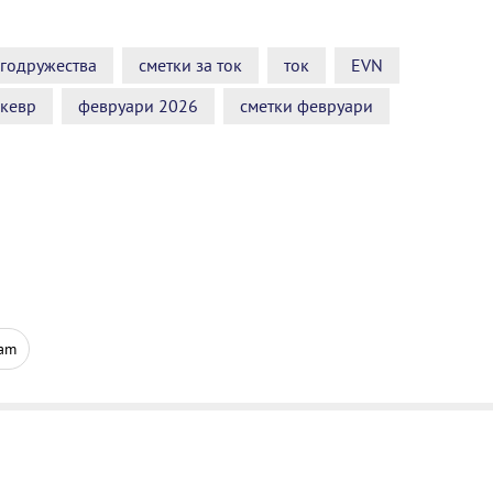
годружества
сметки за ток
ток
EVN
кевр
февруари 2026
сметки февруари
ram