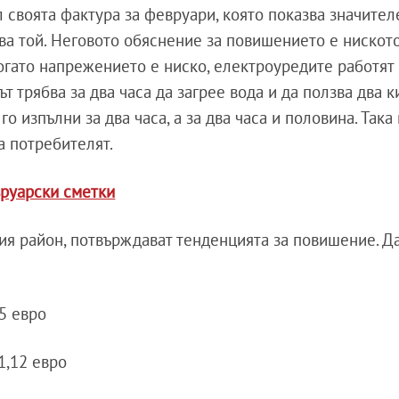
 своята фактура за февруари, която показва значител
азва той. Неговото обяснение за повишението е нискот
огато напрежението е ниско, електроуредите работят 
ът трябва за два часа да загрее вода и да ползва два к
о изпълни за два часа, а за два часа и половина. Така
а потребителят.
вруарски сметки
вия район, потвърждават тенденцията за повишение. Д
35 евро
1,12 евро