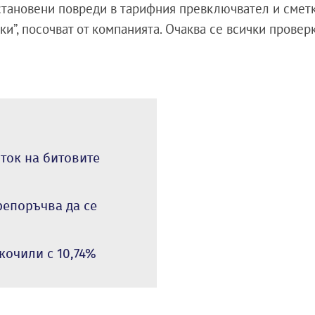
становени повреди в тарифния превключвател и смет
и”, посочват от компанията. Очаква се всички провер
ток на битовите
репоръчва да се
кочили с 10,74%