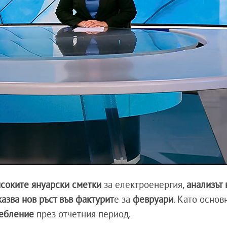
исоките януарски сметки
за електроенергия,
анализът 
зва нов ръст във фактурит
е за
февруари
. Като основ
ребление
през отчетния период.