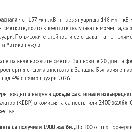
аснала -
от 137 млн. кВтч през януари до 148 млн. кВт
е сметките, които клиентите получават в момента, са 
руари. По-високите стойности се отдават на по-голям
 и битови нужди.
ване на вече високите сметки. За първите 20 дни на ф
троенергия от домакинствата в Западна България е на
 над 4% спрямо януари 2026 г.
ури повдигна въпроса
докъде са стигнали извънредни
латор (КЕВР) в комисията са постъпили
2400 жалби. 
ества.
ента са получили 1900 жалби. „
По 100 от тях проверки