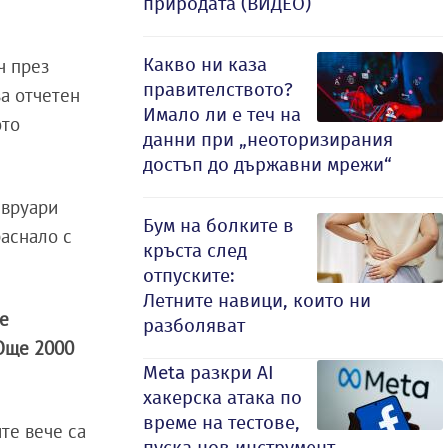
природата (ВИДЕО)
Какво ни каза
ч през
правителството?
за отчетен
Имало ли е теч на
ото
данни при „неоторизирания
достъп до държавни мрежи“
евруари
Бум на болките в
раснало с
кръста след
отпуските:
Летните навици, които ни
те
разболяват
Още 2000
Meta разкри AI
хакерска атака по
време на тестове,
те вече са
пуска нов инструмент