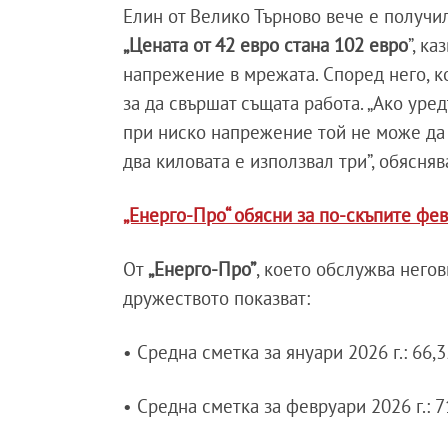
Елин от Велико Търново вече е получил
„Цената от 42 евро стана 102 евро
”, к
напрежение в мрежата. Според него, к
за да свършат същата работа. „Ако уред
при ниско напрежение той не може да г
два киловата е използвал три”, обясняв
„Енерго-Про“ обясни за по-скъпите фе
От
„Енерго-Про”
, което обслужва него
дружеството показват:
• Средна сметка за януари 2026 г.: 66,
• Средна сметка за февруари 2026 г.: 7