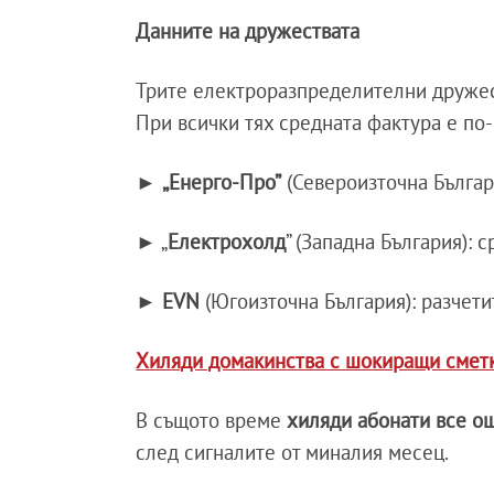
Данните на дружествата
Трите електроразпределителни дружест
При всички тях средната фактура е по-
►
„Енерго-Про”
(Североизточна Българ
► „
Електрохолд
” (Западна България): 
►
EVN
(Югоизточна България): разчет
Хиляди домакинства с шокиращи сметк
В същото време
хиляди абонати все ощ
след сигналите от миналия месец.