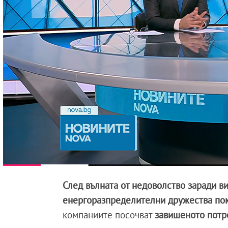
След вълната от недоволство заради в
енергоразпределителни дружества пока
компаниите посочват
завишеното
пот