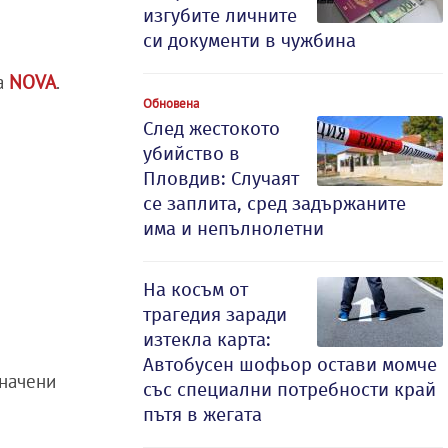
изгубите личните
си документи в чужбина
ва
NOVA
.
Обновена
След жестокото
убийство в
Пловдив: Случаят
се заплита, сред задържаните
има и непълнолетни
На косъм от
трагедия заради
изтекла карта:
Автобусен шофьор остави момче
начени
със специални потребности край
пътя в жегата