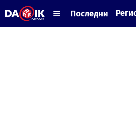
Реги
Последни