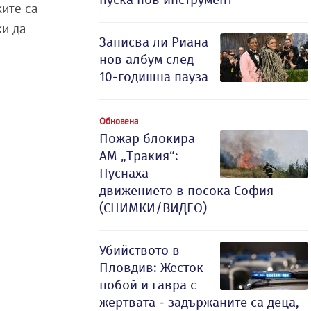
ките са
ки да
Записва ли Риана
нов албум след
10-годишна пауза
Обновена
Пожар блокира
АМ „Тракия“:
Пуснаха
движението в посока София
(СНИМКИ/ВИДЕО)
Убийството в
Пловдив: Жесток
побой и гавра с
жертвата - задържаните са деца,