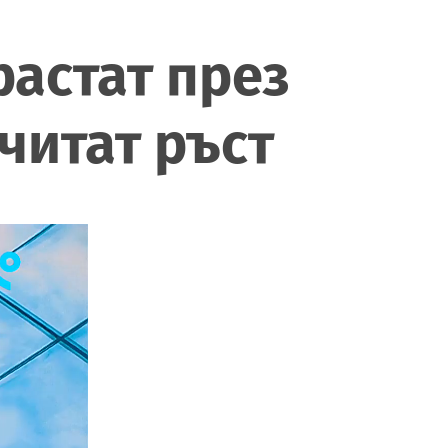
растат през
читат ръст