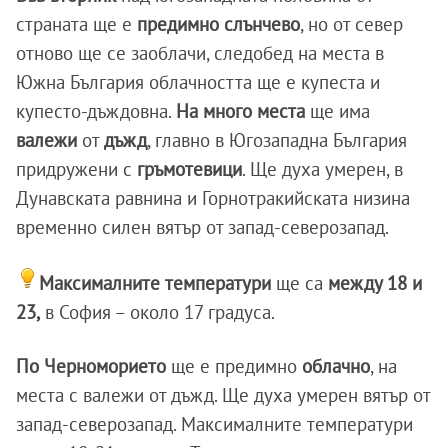
страната ще е
предимно слънчево
, но от север
отново ще се заоблачи, следобед на места в
Южна България облачността ще е купеста и
купесто-дъждовна.
На много места
ще има
валежи
от
дъжд
, главно в Югозападна България
придружени с
гръмотевици
. Ще духа умерен, в
Дунавската равнина и Горнотракийската низина
временно силен вятър от запад-северозапад.
Максималните температури
ще са
между 18 и
23,
в София – около 17 градуса.
По Черноморието
ще е предимно
облачно
, на
места с валежи от дъжд. Ще духа умерен вятър от
запад-северозапад. Максималните температури