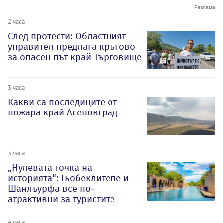
2 часа
След протести: Областният
управител предлага кръгово
за опасен път край Търговище
3 часа
Какви са последиците от
пожара край Асеновград
3 часа
„Нулевата точка на
историята“: Гьобеклитепе и
Шанлъурфа все по-
атрактивни за туристите
4 часа