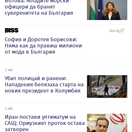
Йотова: Младите морски
офицери да бранят
суверенитета на България
biss.bg
София и Доротея Борисови:
Няма как да правиш милиони
от мода в България
1 час
Убит полицай и ранени:
Нападения белязаха старта на
новия президент в Колумбия
1 час
Иран постави ултиматум на
САЩ: Ормузкият проток остава
затворен