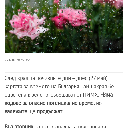
27 май 2025 05:22
След края на почивните дни – днес (27 май)
картата за времето на България най-накрая бе
оцветена в зелено, съобщават от НИМХ.
Няма
кодове за опасно потенциално време,
но
валежите
ще
продължат
.
Във вторник
над югозападната половина от