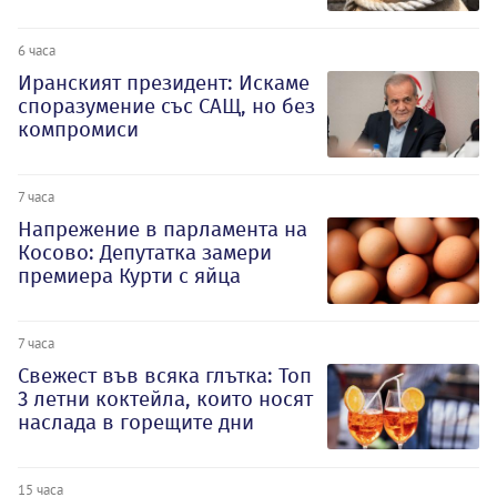
6 часа
Иранският президент: Искаме
споразумение със САЩ, но без
компромиси
7 часа
Напрежение в парламента на
Косово: Депутатка замери
премиера Курти с яйца
7 часа
Свежест във всяка глътка: Топ
3 летни коктейла, които носят
наслада в горещите дни
15 часа