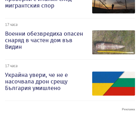
мигрантския спор
17 часа
Военни обезвредиха опасен
снаряд в частен дом във
Видин
17 часа
Украйна увери, че не е
насочвала дрон срещу
България умишлено