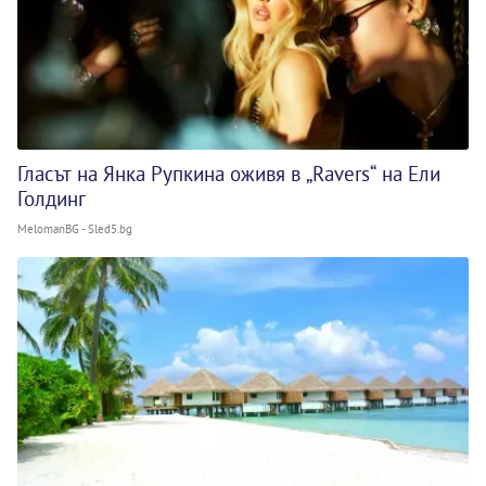
Гласът на Янка Рупкина оживя в „Ravers“ на Ели
Голдинг
MelomanBG - Sled5.bg