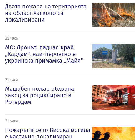
Двата пожара на територията
на област Хасково са
локализирани
21 часа
МО: Дронът, паднал край
„Кардам“, най-вероятно е
украинска примамка „Майя“
21 часа
Мащабен пожар обхвана
завод за рециклиране в
Ротердам
21 часа
Пожарът в село Висока могила
е частично локализиран