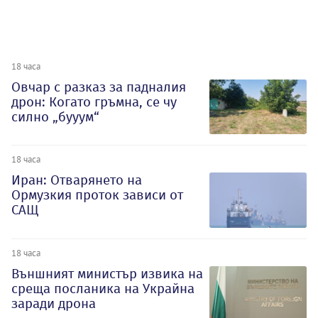
18 часа
Овчар с разказ за падналия
дрон: Когато гръмна, се чу
силно „бууум“
18 часа
Иран: Отварянето на
Ормузкия проток зависи от
САЩ
18 часа
Външният министър извика на
среща посланика на Украйна
заради дрона