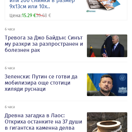
или 200 снимки в размер
9х13см или 10х..
Цена:
15.29 €
30.68 €
6 часа
Тревога за Джо Байдън: Синът
му разкри за разпространен и
болезнен рак
6 часа
Зеленски: Путин се готви да
мобилизира още стотици
хиляди руснаци
6 часа
Древна загадка в Лаос:
Откриха останките на 37 души
в гигантска каменна делва