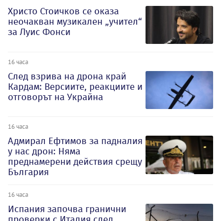
Христо Стоичков се оказа
неочакван музикален „учител“
за Луис Фонси
16 часа
След взрива на дрона край
Кардам: Версиите, реакциите и
отговорът на Украйна
16 часа
Адмирал Ефтимов за падналия
у нас дрон: Няма
преднамерени действия срещу
България
16 часа
Испания започва гранични
проверки с Италия след