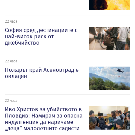
22 часа
София сред дестинациите с
най-висок риск от
джебчийство
22 часа
Пожарът край Асеновград е
овладян
22 часа
Иво Христов за убийството в
Пловдив: Намирам за опасна
индулгенция да наричаме
„деца” малолетните садисти