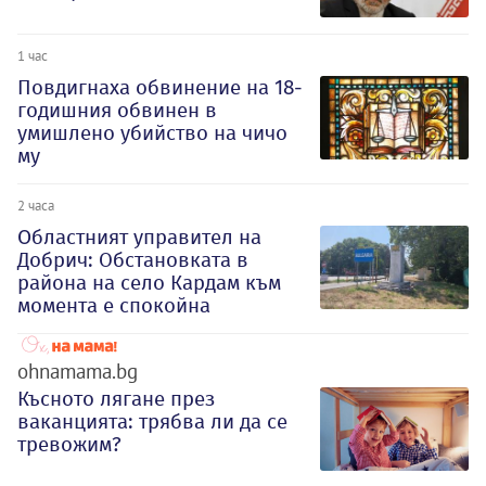
1 час
Повдигнаха обвинение на 18-
годишния обвинен в
умишлено убийство на чичо
му
2 часа
Oбластният управител на
Добрич: Обстановката в
района на село Кардам към
момента е спокойна
ohnamama.bg
Късното лягане през
ваканцията: трябва ли да се
тревожим?