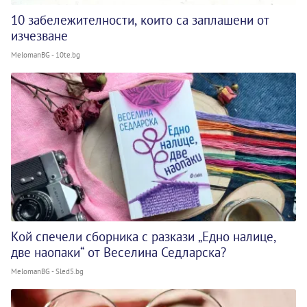
10 забележителности, които са заплашени от
изчезване
MelomanBG - 10te.bg
Кой спечели сборника с разкази „Едно налице,
две наопаки“ от Веселина Седларска?
MelomanBG - Sled5.bg