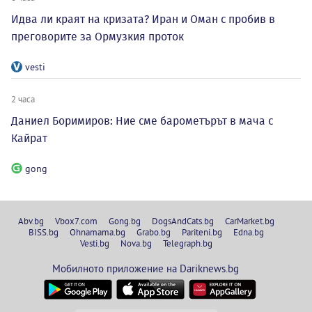
Идва ли краят на кризата? Иран и Оман с пробив в
преговорите за Ормузкия проток
vesti
2 часа
Даниел Боримиров: Ние сме барометърът в мача с
Кайрат
gong
Abv.bg
Vbox7.com
Gong.bg
DogsAndCats.bg
CarMarket.bg
BISS.bg
Ohnamama.bg
Grabo.bg
Pariteni.bg
Edna.bg
Vesti.bg
Nova.bg
Telegraph.bg
Мобилното приложение на Dariknews.bg