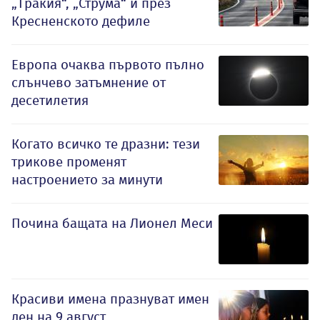
„Тракия“, „Струма“ и през
Кресненското дефиле
Европа очаква първото пълно
слънчево затъмнение от
десетилетия
Когато всичко те дразни: тези
трикове променят
настроението за минути
Почина бащата на Лионел Меси
Красиви имена празнуват имен
ден на 9 август