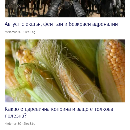
Август с екшън, фентъзи и безкраен адреналин
MelomanBG - Sled5.bg
Какво е царевична коприна и защо е толкова
полезна?
MelomanBG - Sled5.bg