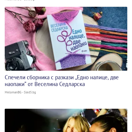
Спечели сборника с разкази „Едно налице, две
наопаки“ от Веселина Седларска
MelomanBG - Sled5.bg