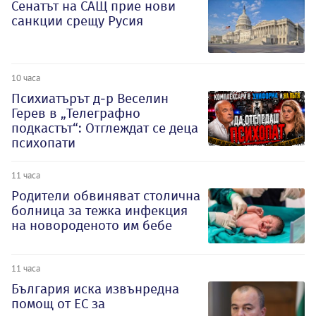
Сенатът на САЩ прие нови
санкции срещу Русия
10 часа
Психиатърът д-р Веселин
Герев в „Телеграфно
подкастът“: Отглеждат се деца
психопати
11 часа
Родители обвиняват столична
болница за тежка инфекция
на новороденото им бебе
11 часа
България иска извънредна
помощ от ЕС за