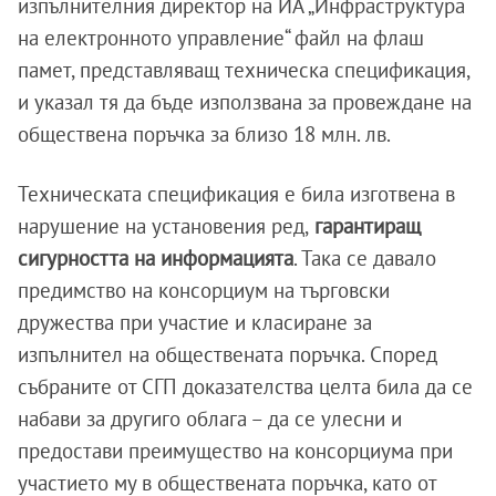
изпълнителния директор на ИА „Инфраструктура
на електронното управление“ файл на флаш
памет, представляващ техническа спецификация,
и указал тя да бъде използвана за провеждане на
обществена поръчка за близо 18 млн. лв.
Техническата спецификация е била изготвена в
нарушение на установения ред,
гарантиращ
сигурността на информацията
. Така се давало
предимство на консорциум на търговски
дружества при участие и класиране за
изпълнител на обществената поръчка. Според
събраните от СГП доказателства целта била да се
набави за другиго облага – да се улесни и
предостави преимущество на консорциума при
участието му в обществената поръчка, като от