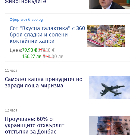
животновъдите
Оферта от Grabo.bg
Сет "Вкусна галактика" с 360
броя сладки и солени
коктейлни хапки
Цена:
79.90 €
276.10 €
156.27 лв
540.00 лв
11 часа
Самолет кацна принудително
заради лоша миризма
12 часа
Проучване: 60% от
украинците отхвърлят
отстъпки за Донбас