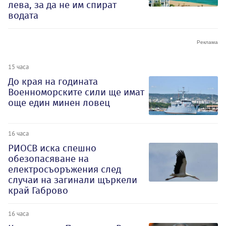
лева, за да не им спират
водата
15 часа
До края на годината
Военноморските сили ще имат
още един минен ловец
16 часа
РИОСВ иска спешно
обезопасяване на
електросъоръжения след
случаи на загинали щъркели
край Габрово
16 часа