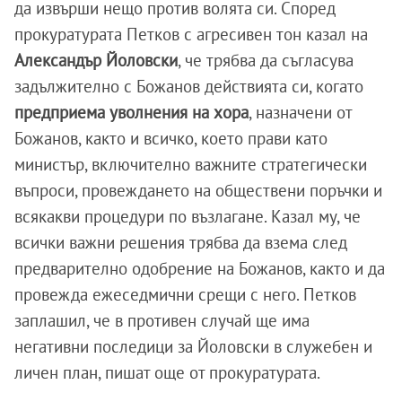
да извърши нещо против волята си. Според
прокуратурата Петков с агресивен тон казал на
Александър Йоловски
, че трябва да съгласува
задължително с Божанов действията си, когато
предприема уволнения на хора
, назначени от
Божанов, както и всичко, което прави като
министър, включително важните стратегически
въпроси, провеждането на обществени поръчки и
всякакви процедури по възлагане. Казал му, че
всички важни решения трябва да взема след
предварително одобрение на Божанов, както и да
провежда ежеседмични срещи с него. Петков
заплашил, че в противен случай ще има
негативни последици за Йоловски в служебен и
личен план, пишат още от прокуратурата.