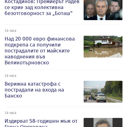
Костадинов: Премиерът Радев
се крие зад колективна
безотговорност за „Боташ“
16 часа
Над 20 000 евро финансова
подкрепа са получили
пострадалите от майските
наводнения във
Великотърновско
16 часа
Верижна катастрофа с
пострадали на входа на
Банско
16 часа
Издирват 58-годишен мъж от
Горна Оряховица