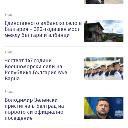
1 час
Единственото албанско село в
България – 390-годишен мост
между българи и албанци
1 час
Честват 147 години
Военноморски сили на
Република България във
Варна
8 часа
Володимир Зеленски
пристигна в Белград на
първото си официално
посещение