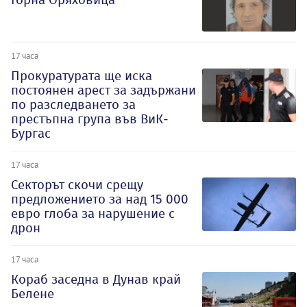
17 часа
Прокуратурата ще иска
постоянен арест за задържани
по разследването за
престъпна група във ВиК-
Бургас
17 часа
Секторът скочи срещу
предложението за над 15 000
евро глоба за нарушение с
дрон
17 часа
Кораб заседна в Дунав край
Белене