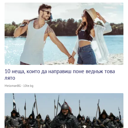
10 неща, които да направиш поне веднъж това
лято
MelomanBG - 10te.bg