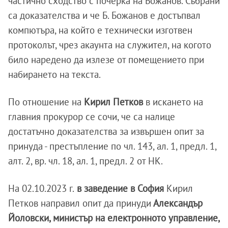
частично сходство с почерка на Божанов. Събрани
са доказателства и че Б. Божанов е достъпвал
компютъра, на който е технически изготвен
протоколът, чрез акаунта на служител, на когото
било наредено да излезе от помещението при
набирането на текста.
По отношение на
Кирил Петков
в искането на
главния прокурор се сочи, че са налице
достатъчно доказателства за извършен опит за
принуда - престъпление по чл. 143, ал. 1, предл. 1,
алт. 2, вр. чл. 18, ал. 1, предл. 2 от НК.
На 02.10.2023 г.
в заведение в София
Кирил
Петков направил опит да принуди
Александър
Йоловски, министър на електронното управление,