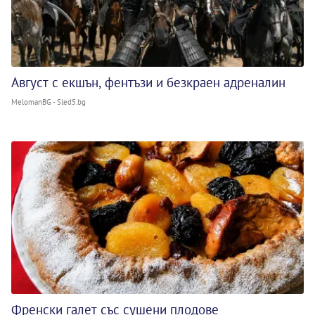
Август с екшън, фентъзи и безкраен адреналин
MelomanBG - Sled5.bg
Френски галет със сушени плодове