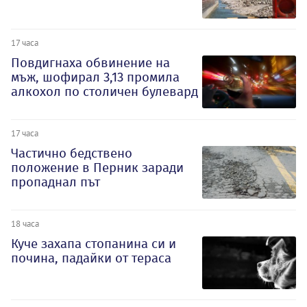
17 часа
Повдигнаха обвинение на
мъж, шофирал 3,13 промила
алкохол по столичен булевард
17 часа
Частично бедствено
положение в Перник заради
пропаднал път
18 часа
Куче захапа стопанина си и
почина, падайки от тераса