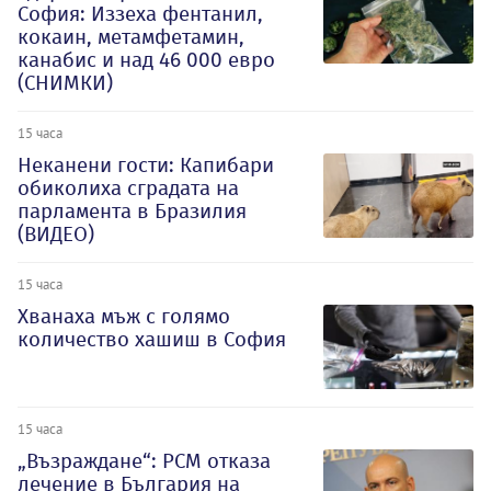
София: Иззеха фентанил,
кокаин, метамфетамин,
канабис и над 46 000 евро
(СНИМКИ)
15 часа
Неканени гости: Капибари
обиколиха сградата на
парламента в Бразилия
(ВИДЕО)
15 часа
Хванаха мъж с голямо
количество хашиш в София
15 часа
„Възраждане“: РСМ отказа
лечение в България на