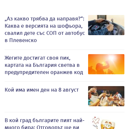
„Аз какво трябва да направя?“:
Каква е версията на шофьора,
свалил дете със СОП от автобус
в Плевенско
Жегите достигат своя пик,
картата на България светва в
предупредителен оранжев код
Кой има имен ден на 8 август
В кой град българите пият най-
много бира: Отговорът ще ви