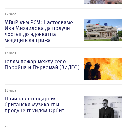
12 часа
МВнР към РСМ: Настояваме
Ива Михаилова да получи
достъп до адекватна
медицинска грижа
13 часа
Голям пожар между село
Поройна и Първомай (ВИДЕО)
13 часа
Почина легендарният
британски музикант и
продуцент Уилям Орбит