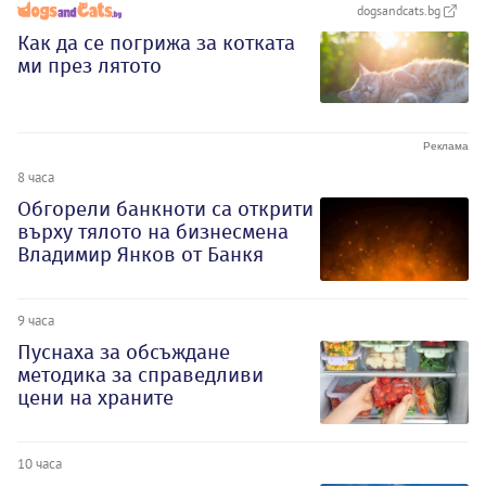
dogsandcats.bg
Как да се погрижа за котката
ми през лятото
8 часа
Обгорели банкноти са открити
върху тялото на бизнесмена
Владимир Янков от Банкя
9 часа
Пуснаха за обсъждане
методика за справедливи
цени на храните
10 часа