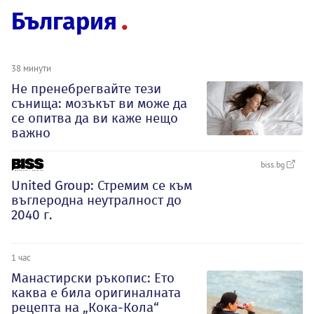
България
38 минути
Не пренебрегвайте тези
сънища: мозъкът ви може да
се опитва да ви каже нещо
важно
biss.bg
United Group: Стремим се към
въглеродна неутралност до
2040 г.
1 час
Манастирски ръкопис: Ето
каква е била оригиналната
рецепта на „Кока-Кола“