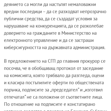
деянието са могли да настъпят немаловажни
вредни последици – да се разходват непрозрачно
публични средства, да се създадат условия за
нарушаване на конкуренцията, да се разколебае
доверието на гражданите в Министерство на
електронното управление и да се застраши
киберсигурността на държавната администрация.
В предложението на СГП до главния прокурор се
посочва, че в обобщаващ протокол от заседание
на комисията, която трябвало да разгледа, оцени
и класира постъпилите оферти по обществената
поръчка, подписите за „председател“ и „изготвил
отпечатал“ не са положени от съответните лица.
По отношение на подписите е констатирано