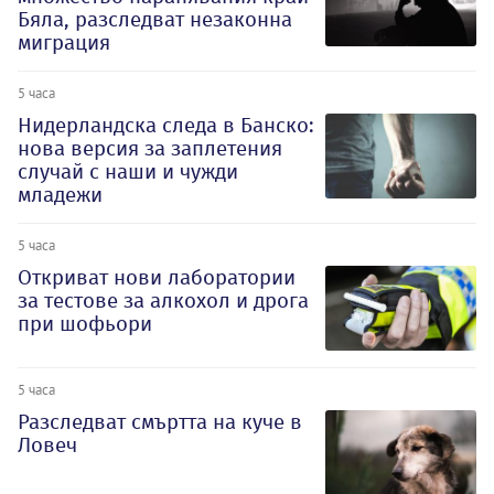
Бяла, разследват незаконна
миграция
5 часа
Нидерландска следа в Банско:
нова версия за заплетения
случай с наши и чужди
младежи
5 часа
Откриват нови лаборатории
за тестове за алкохол и дрога
при шофьори
5 часа
Разследват смъртта на куче в
Ловеч