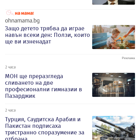
ohnamama.bg
Защо детето трябва да играе
навън всеки ден: Ползи, които
ще ви изненадат
2 часа
МОН ще преразгледа
сливането на две
професионални гимназии в
Пазарджик
2 часа
Турция, Саудитска Арабия и
Пакистан подписаха
тристранно споразумение за
отбрана