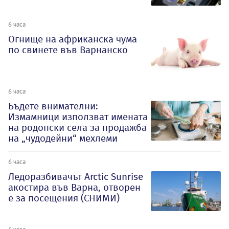
6 часа
Огнище на африканска чума
по свинете във Варнанско
6 часа
Бъдете внимателни:
Измамници използват имената
на родопски села за продажба
на „чудодейни“ мехлеми
6 часа
Ледоразбивачът Arctic Sunrise
акостира във Варна, отворен
е за посещения (СНИМИ)