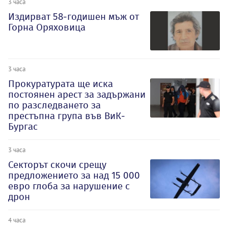
3 часа
Издирват 58-годишен мъж от
Горна Оряховица
3 часа
Прокуратурата ще иска
постоянен арест за задържани
по разследването за
престъпна група във ВиК-
Бургас
3 часа
Секторът скочи срещу
предложението за над 15 000
евро глоба за нарушение с
дрон
4 часа