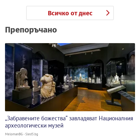
Всичко от днес
Препоръчано
„Забравените божества“ завладяват Националния
археологически музей
MelomanBG - Sled5.bg