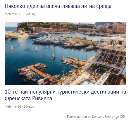
Няколко идеи за впечатляваща лятна среща
MelomanBG - Sled5.bg
10-те най-популярни туристически дестинации на
Френската Ривиера
MelomanBG - 10te.bg
Препоръчано от Content Exchange