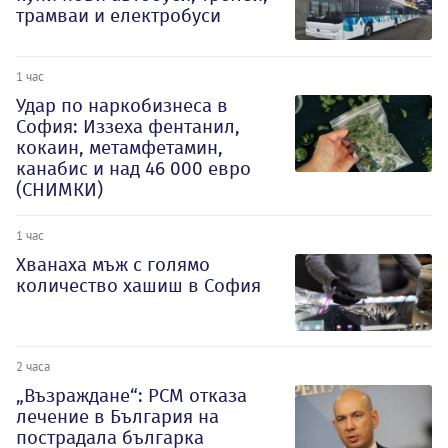
трамваи и електробуси
1 час
Удар по наркобизнеса в
София: Иззеха фентанил,
кокаин, метамфетамин,
канабис и над 46 000 евро
(СНИМКИ)
1 час
Хванаха мъж с голямо
количество хашиш в София
2 часа
„Възраждане“: РСМ отказа
лечение в България на
пострадала българка