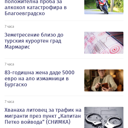
положителна проба за
алкохол катастрофира в
Благоевградско
7 часа
Земетресение близо до
турския курортен град
Мармарис
7 часа
83-годишна жена даде 5000
евро на ало измамници в
Бургаско
7 часа
Хванаха литовец за трафик на
мигранти през пункт „Капитан
Петко войвода“ (СНИМКА)