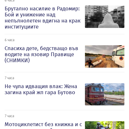
6 часа
Брутално насилие в Радомир:
Бой и унижение над
непълнолетен вдигна на крак
институциите
6 часа
Спасиха дете, бедстващо във
водите на язовир Правище
(СНИМКИ)
7 часа
Не чула идващия влак: Жена
загина край жп гара Бутово
7 часа
Мотоциклетист без книжка и с