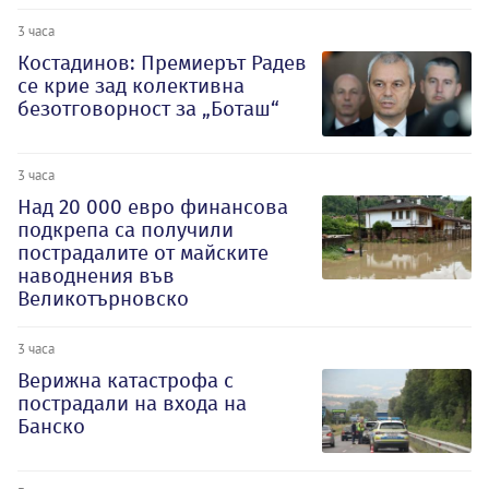
3 часа
Костадинов: Премиерът Радев
се крие зад колективна
безотговорност за „Боташ“
3 часа
Над 20 000 евро финансова
подкрепа са получили
пострадалите от майските
наводнения във
Великотърновско
3 часа
Верижна катастрофа с
пострадали на входа на
Банско