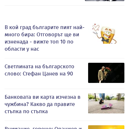
В кой град българите пият най-
много бира: Отговорът ще ви
изненада - вижте топ 10 по
области у нас
Светлината на българското
слово: Стефан Цанев на 90
Банковата ви карта изчезна в
чужбина? Какво да правите
стъпка по стъпка
Внимание, горещо: Оранжев и