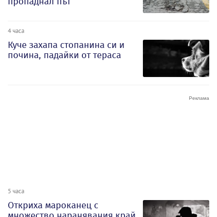
пропаднал път
4 часа
Куче захапа стопанина си и
почина, падайки от тераса
5 часа
Откриха мароканец с
множество наранявания край