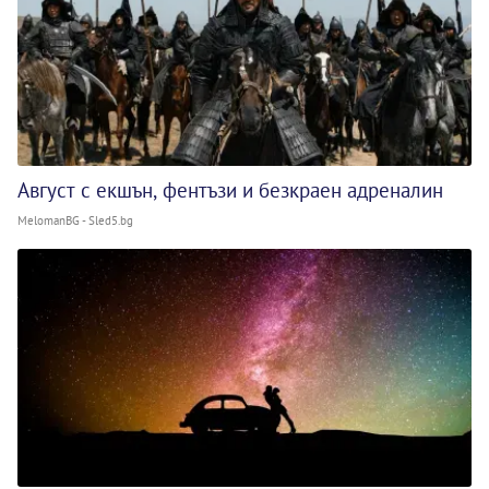
Август с екшън, фентъзи и безкраен адреналин
MelomanBG - Sled5.bg