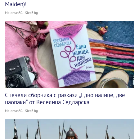
Maiden)!
MelomanBG - Sled5.bg
Спечели сборника с разкази „Едно налице, две
наопаки“ от Веселина Седларска
MelomanBG - Sled5.bg