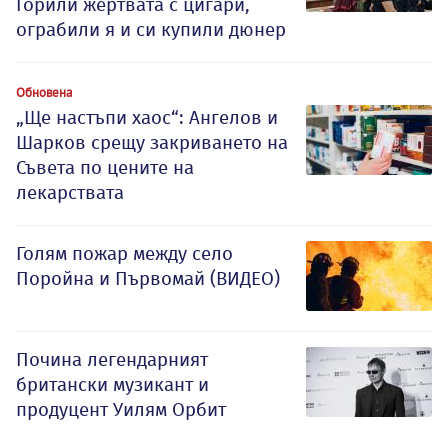
Горили жертвата с цигари,
ограбили я и си купили дюнер
Обновена
„Ще настъпи хаос“: Ангелов и
Шарков срещу закриването на
Съвета по цените на
лекарствата
Голям пожар между село
Поройна и Първомай (ВИДЕО)
Почина легендарният
британски музикант и
продуцент Уилям Орбит