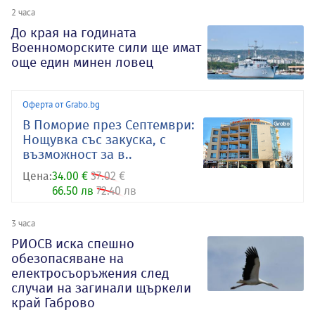
2 часа
До края на годината
Военноморските сили ще имат
още един минен ловец
Оферта от Grabo.bg
В Поморие през Септември:
Нощувка със закуска, с
възможност за в..
Цена:
34.00 €
37.02 €
66.50 лв
72.40 лв
3 часа
РИОСВ иска спешно
обезопасяване на
електросъоръжения след
случаи на загинали щъркели
край Габрово