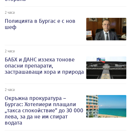
2 часа
Полицията в Бургас е с нов
шеф
2 часа
БАБХ и ДАНС иззеха тонове
опасни препарати,
застрашаващи хора и природа
2 часа
Окръжна прокуратура –
Бургас: Хотелиери плащали
„такса спокойствие“ до 30 000
лева, за да не им спират
водата