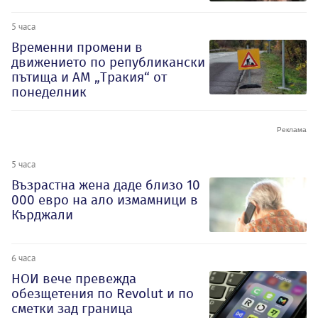
5 часа
Временни промени в
движението по републикански
пътища и АМ „Тракия“ от
понеделник
5 часа
Възрастна жена даде близо 10
000 евро на ало измамници в
Кърджали
6 часа
НОИ вече превежда
обезщетения по Revolut и по
сметки зад граница