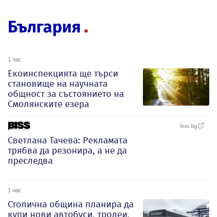
България
1 час
Екоинспекцията ще търси
становище на научната
общност за състоянието на
Смолянските езера
biss.bg
Светлана Тачева: Рекламата
трябва да резонира, а не да
преследва
1 час
Столична община планира да
купи нови автобуси, тролеи,