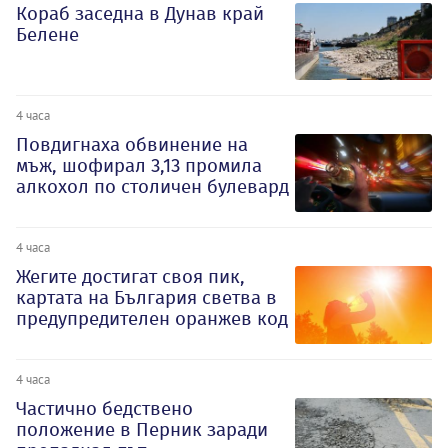
Кораб заседна в Дунав край
Белене
4 часа
Повдигнаха обвинение на
мъж, шофирал 3,13 промила
алкохол по столичен булевард
4 часа
Жегите достигат своя пик,
картата на България светва в
предупредителен оранжев код
4 часа
Частично бедствено
положение в Перник заради