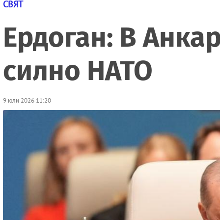
СВЯТ
Ердоган: В Анка
силно НАТО
9 юли 2026 11:20