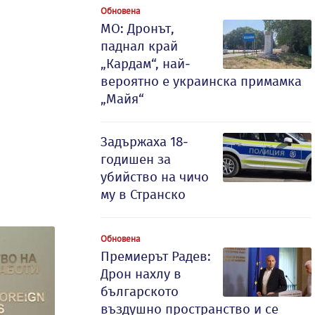
Обновена
МО: Дронът,
паднал край
„Кардам“, най-
вероятно е украинска примамка
„Майя“
Задържаха 18-
годишен за
убийство на чичо
му в Странско
Обновена
Премиерът Радев:
Дрон нахлу в
българското
въздушно пространство и се