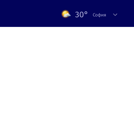
30°
София