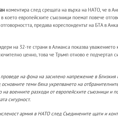
ган
коментира след срещата на върха на НАТО, че в Ан
 в което европейските съюзници поемат повече отгов
 отговорността, предава кореспондентът на БТА в Анк
идери на 32-те страни в Алианса показва уважението 
зключително ценно, това че Тръмп отново е подчертал 
 проведе на фона на засилено напрежение в Близкия 
д основните теми бяха укрепването на отбранителнит
о на военните разходи от европейските съюзници и 
ата сигурност.
 численост армия в НАТО след Съединените щати и кон