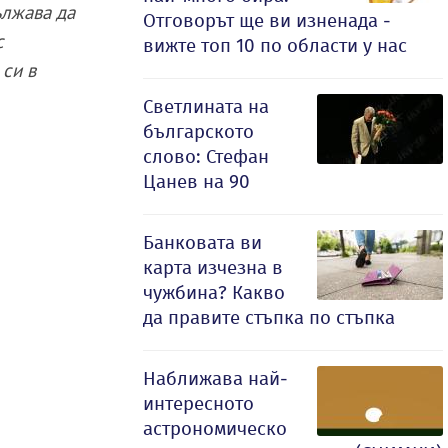
ължава да
Отговорът ще ви изненада -
с
вижте топ 10 по области у нас
 си в
Светлината на
българското
слово: Стефан
Цанев на 90
Банковата ви
карта изчезна в
чужбина? Какво
да правите стъпка по стъпка
Наближава най-
интересното
астрономическо