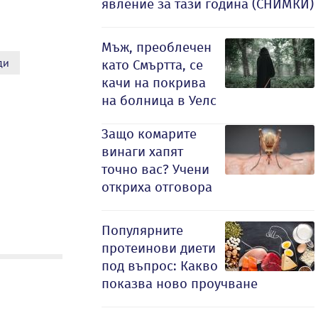
явление за тази година (СНИМКИ)
Мъж, преоблечен
ди
като Смъртта, се
качи на покрива
на болница в Уелс
Защо комарите
винаги хапят
точно вас? Учени
откриха отговора
Популярните
протеинови диети
под въпрос: Какво
показва ново проучване