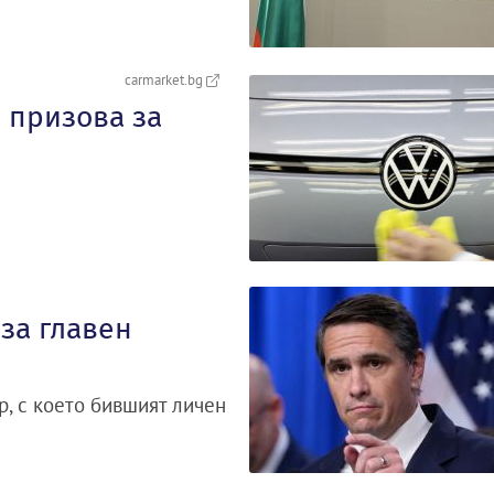
carmarket.bg
 призова за
за главен
р, с което бившият личен