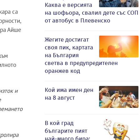
Каква е версията
кара са
на шофьора, свалил дете със СОП
от автобус в Плевенско
орности,
ара Айше
Жегите достигат
своя пик, картата
на България
към
светва в предупредителен
силното
оранжев код
Кой има имен ден
изток и
на 8 август
е
поемането
В кой град
българите пият
тролира
най-много бира: