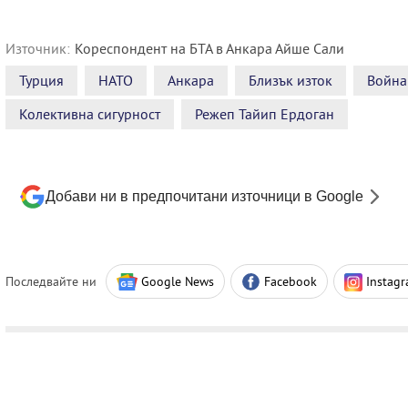
Източник:
Кореспондент на БТА в Анкара Айше Сали
Турция
НАТО
Анкара
Близък изток
Война
Колективна сигурност
Режеп Тайип Ердоган
Добави ни в предпочитани източници в Google
Последвайте ни
Google News
Facebook
Instag