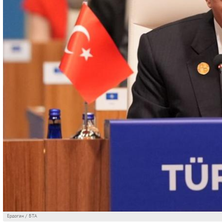
Ердоган / БТА