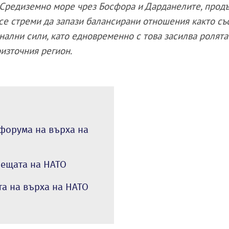
 Средиземно море чрез Босфора и Дарданелите, прод
 се стреми да запази балансирани отношения както съ
онални сили, като едновременно с това засилва ролята
източния регион.
 форума на върха на
рещата на НАТО
та на върха на НАТО