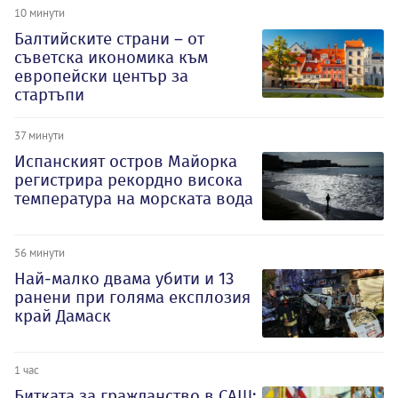
10 минути
Балтийските страни – от
съветска икономика към
европейски център за
стартъпи
37 минути
Испанският остров Майорка
регистрира рекордно висока
температура на морската вода
56 минути
Най-малко двама убити и 13
ранени при голяма експлозия
край Дамаск
1 час
Битката за гражданство в САЩ: