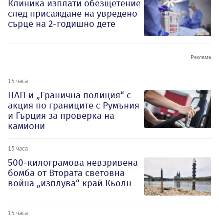
Клиника изплати обезщетение
след присаждане на увредено
сърце на 2-годишно дете
15 часа
НАП и „Гранична полиция“ с
акция по границите с Румъния
и Гърция за проверка на
камиони
15 часа
500-килограмова невзривена
бомба от Втората световна
война „изплува“ край Кьолн
15 часа