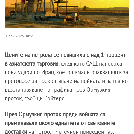
9 юли 2026 08:51
Цените на петрола се повишиха с над 1 процент
в азиатската търговия
, след като САЩ нанесоха
нови удари по Иран, което намали очакванията за
преговори за прекратяване на войната и за пълно
възстановяване на трафика през Ормузкия
проток, съобщи Ройтерс.
През Ормузкия проток преди войната са
преминавали около една пета от световните
доставки
на петрол и втечнен природен газ,