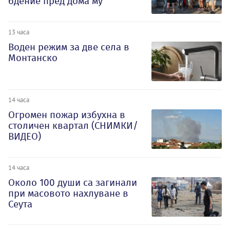
бдение пред дома му
13 часа
Воден режим за две села в
Монтанско
14 часа
Огромен пожар избухна в
столичен квартал (СНИМКИ/
ВИДЕО)
14 часа
Около 100 души са загинали
при масовото нахлуване в
Сеута