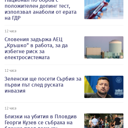
положителен допинг тест,
използвал анаболи от ерата
на ГДР
12 часа
Словения задържа АЕЦ
„Кръшко“ в работа, за да
избегне риск за
електросистемата
12 часа
Зеленски ще посети Сърбия за
първи път след руската
инвазия
12 часа
Близки на убития в Пловдив
Георги Кузев се събраха на