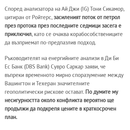
Според анализатора на Ай Джи (IG) Тони Сикамор,
цитиран от Ройтерс,
засиленият поток от петрол
през протока през последните седмици засега е
приключил
, като се очаква корабособствениците
да възприемат по-предпазлив подход.
Ръководителят на енергийните анализи в Ди Би
Ес Банк (DBS Bank) Сувро Саркар заяви, че
въпреки временното мирно споразумение между
Вашингтон и Техеран значителните
геополитически рискове остават.
По думите му
несигурността около конфликта вероятно ще
продължи да подкрепя цените в краткосрочен
план.