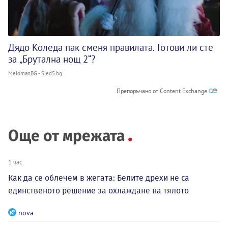
Дядо Коледа пак сменя правилата. Готови ли сте
за „Брутална нощ 2“?
MelomanBG - Sled5.bg
Препоръчано от Content Exchange
Още от мрежата
1 час
Как да се облечем в жегата: Белите дрехи не са
единственото решение за охлаждане на тялото
nova