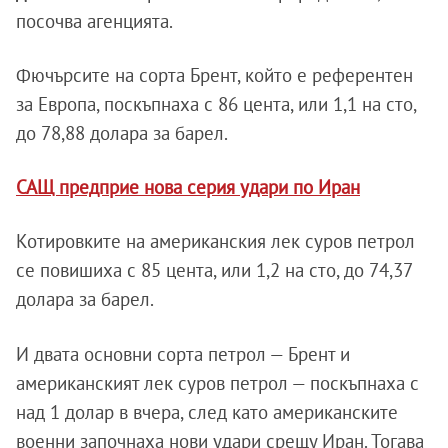
посочва агенцията.
Фючърсите на сорта Брент, който е референтен
за Европа, поскъпнаха с 86 цента, или 1,1 на сто,
до 78,88 долара за барел.
САЩ предприе нова серия удари по Иран
Котировките на американския лек суров петрол
се повишиха с 85 цента, или 1,2 на сто, до 74,37
долара за барел.
И двата основни сорта петрол — Брент и
американският лек суров петрол — поскъпнаха с
над 1 долар в вчера, след като американските
военни започнаха нови удари срещу Иран. Тогава