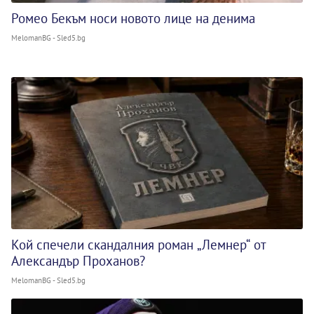
Ромео Бекъм носи новото лице на денима
MelomanBG - Sled5.bg
Кой спечели скандалния роман „Лемнер“ от
Александър Проханов?
MelomanBG - Sled5.bg