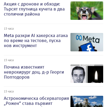
Акция с дронове и обходи:
Търсят глутница кучета в два
столични района
15 часа
Meta разкри AI хакерска атака
по време на тестове, пуска
нов инструмент
15 часа
Почина известният
неврохирург доц. д-р Георги
Поптодоров
15 часа
Астрономическа обсерватория
„Рожен“ става първият