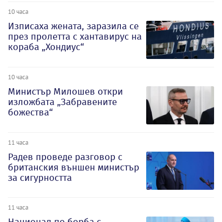
10 часа
Изписаха жената, заразила се
през пролетта с хантавирус на
кораба „Хондиус“
10 часа
Министър Милошев откри
изложбата „Забравените
божества“
11 часа
Радев проведе разговор с
британския външен министър
за сигурността
11 часа
Национал по борба с