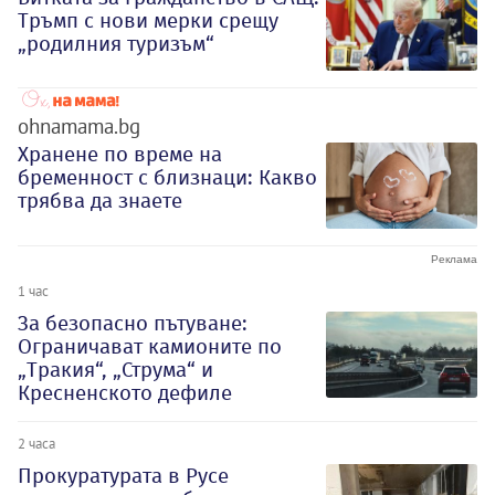
Тръмп с нови мерки срещу
„родилния туризъм“
ohnamama.bg
Хранене по време на
бременност с близнаци: Какво
трябва да знаете
1 час
За безопасно пътуване:
Ограничават камионите по
„Тракия“, „Струма“ и
Кресненското дефиле
2 часа
Прокуратурата в Русе