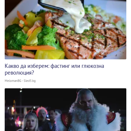
Какво да изберем: фастинг или глюкозна
революция?
MelomanBG - Sled5.bg