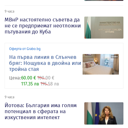
9 часа
МВнР настоятелно съветва да
не се предприемат неотложни
пътувания до Куба
Оферта от Grabo.bg
На първа линия в Слънчев
бряг: Нощувка в двойна или
тройна стая
Цена:
60.00 €
100.00 €
117.35 лв
195.58 лв
9 часа
Йотова: България има голям
потенциал в сферата на
изкуствения интелект