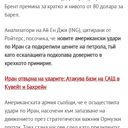
Брент премина за кратко и нивото от 80 долара за
барел.
Анализатори на Ай Ен Джи (ING), цитирани от
Ройтерс, посочиха, че
новите американски удари
по Иран са подкрепили цените на петрола, тъй
като ескалацията подкопава доверието в
крехкото примирие.
Иран отвърна на ударите: Атакува бази на САЩ в
Кувейт и Бахрейн
Американската армия съобщи, че е осъществила
удари по Иран, насочени към запазване на
движението през стратегически важния Ормузки
проток. Това стана часове след като президентът