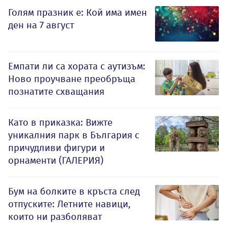
Голям празник е: Кой има имен
ден на 7 август
Емпати ли са хората с аутизъм:
Ново проучване преобръща
познатите схващания
Като в приказка: Вижте
уникалния парк в България с
причудливи фигури и
орнаменти (ГАЛЕРИЯ)
Бум на болките в кръста след
отпуските: Летните навици,
които ни разболяват