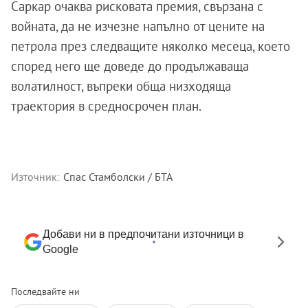
Саркар очаква рисковата премия, свързана с
войната, да не изчезне напълно от цените на
петрола през следващите няколко месеца, което
според него ще доведе до продължаваща
волатилност, въпреки обща низходяща
траектория в средносрочен план.
Източник:
Спас Стамболски / БТА
Добави ни в предпочитани източници в
Google
Последвайте ни