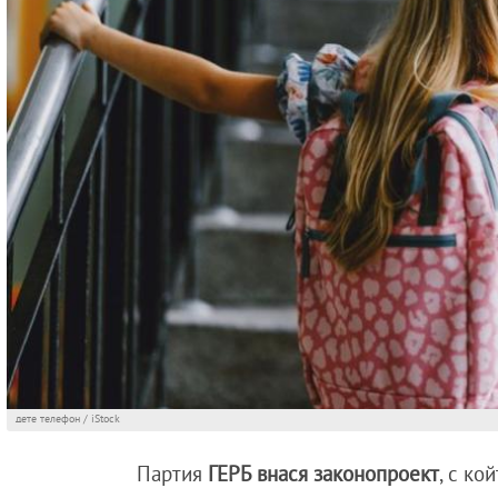
дете телефон / iStock
Партия
ГЕРБ внася
законопроект
, с ко