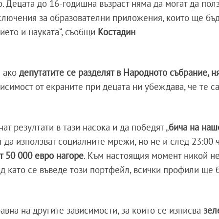
. Децата до 16-годишна възраст няма да могат да пол
лючения за образователни приложения, които ще бъд
ието и науката“, съобщи
Костадин
е ако
депутатите се разделят в Народното събрание, н
ависимост от екраните при децата ни убеждава, че те с
нат резултати в тази насока и да победят „
бича на наш
т да използват социалните мрежи, но не и след 23:00 ч
т 50 000 евро нагоре
. Към настоящия момент никой не
ед като се въведе този портфейл, всички профили ще 
равна на другите зависимости, за които се изписва
зел