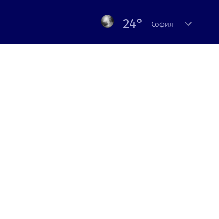
24°
София