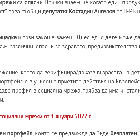
 мрежи
са
опасни
. Всички знаем, че когато един продук
ят“, това съобщи
депутатът Костадин Ангелов
от ГЕРБ 
ощадка
и този закон е важен. „Днес едно дете може д
към различни, опасни за здравето, предизвикателства
жение, което да верифицира/доказв възрастта на де
 портфейл е в унисон с приетите действия на Европей
здаде профил в социална мрежа, трябва да има инстал
си.
социални мрежи от 1 януари 2027 г.
лен портфейл
, който се предвижда да бъде
безплатен
.