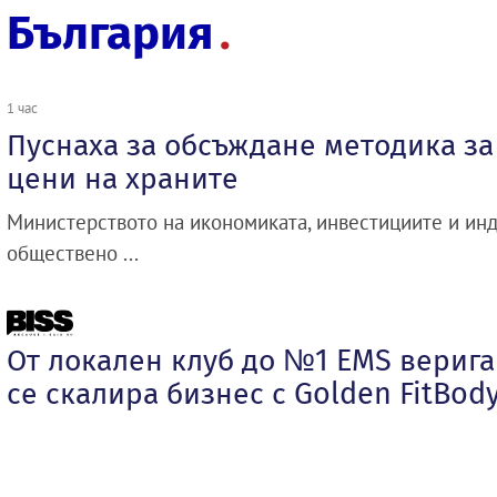
България
1 час
Пуснаха за обсъждане методика з
цени на храните
Министерството на икономиката, инвестициите и инд
обществено ...
От локален клуб до №1 EMS верига 
се скалира бизнес с Golden FitBod