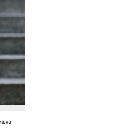
дишна