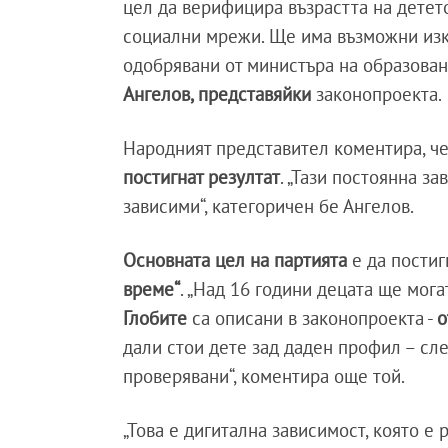
цел да верифицира възрастта на детето
социални мрежи. Ще има възможни изк
одобрявани от министъра на образован
Ангелов, представяйки
законопроекта.
Народният представител коментира, ч
постигнат резултат
. „Тази постоянна з
зависими“, категоричен бе Ангелов.
Основната цел на партията
е да постиг
време“
. „Над 16 години децата ще мога
Глобите
са описани в законопроекта -
о
дали стои дете зад даден профил – сл
проверявани“, коментира още той.
„Това е дигитална зависимост, която е 