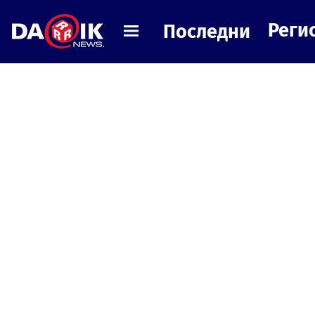
Реги
Последни