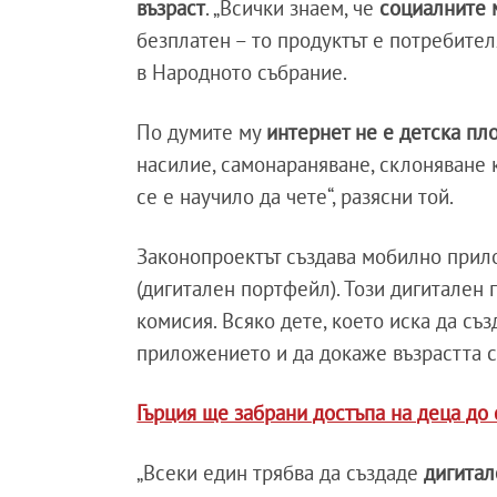
възраст
. „Всички знаем, че
социалните
безплатен – то продуктът е потребител
в Народното събрание.
По думите му
интернет не е детска пл
насилие, самонараняване, склоняване 
се е научило да чете“, разясни той.
Законопроектът създава мобилно прило
(дигитален портфейл). Този дигитален
комисия. Всяко дете, което иска да съ
приложението и да докаже възрастта 
Гърция ще забрани достъпа на деца до 
„Всеки един трябва да създаде
дигита