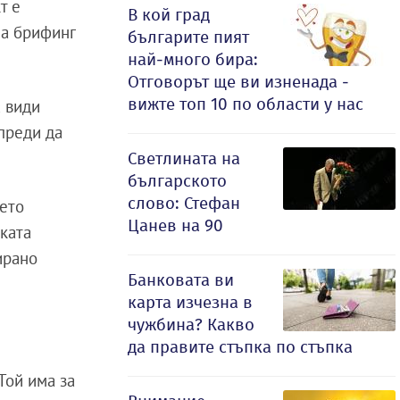
т е
В кой град
на брифинг
българите пият
най-много бира:
Отговорът ще ви изненада -
вижте топ 10 по области у нас
а види
 преди да
Светлината на
българското
слово: Стефан
тето
Цанев на 90
ската
ирано
Банковата ви
карта изчезна в
чужбина? Какво
да правите стъпка по стъпка
 Той има за