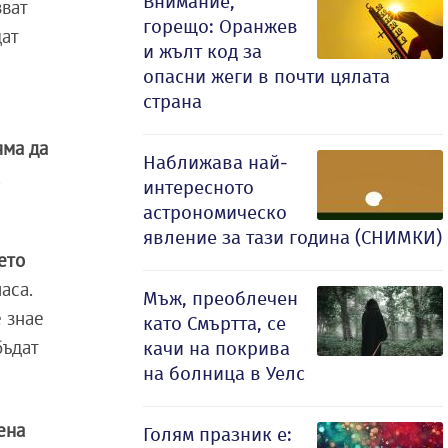
Внимание,
зват
горещо: Оранжев
ат
и жълт код за
опасни жеги в почти цялата
страна
яма да
Наближава най-
а
интересното
астрономическо
явление за тази година (СНИМКИ)
ето
аса.
Мъж, преоблечен
 знае
като Смъртта, се
бъдат
качи на покрива
на болница в Уелс
ена
Голям празник е: