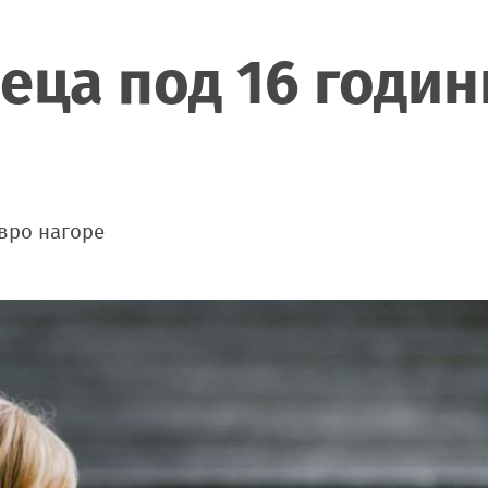
еца под 16 годин
и
евро нагоре