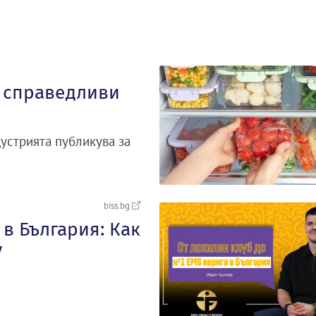
а справедливи
устрията публикува за
biss.bg
в България: Как
y