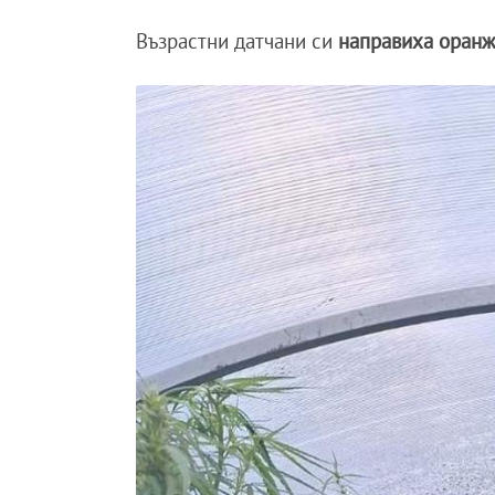
Възрастни датчани си
направиха оранж