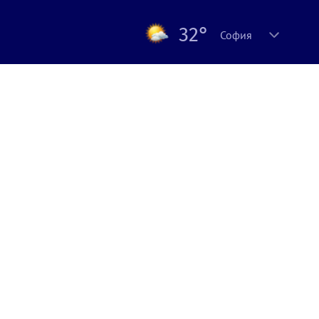
32°
София