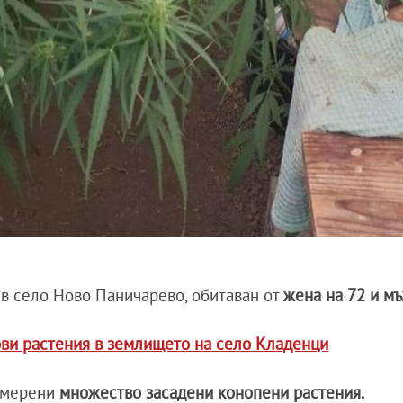
 в село Ново Паничарево, обитаван от
жена на 72 и мъ
ови растения в землището на село Кладенци
намерени
множество засадени конопени растения.