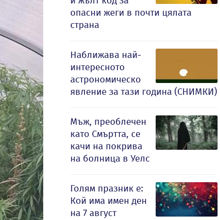
и жълт код за
опасни жеги в почти цялата
страна
Наближава най-
интересното
астрономическо
явление за тази година (СНИМКИ)
Мъж, преоблечен
като Смъртта, се
качи на покрива
на болница в Уелс
Голям празник е:
Кой има имен ден
на 7 август