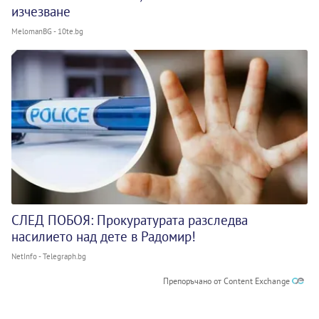
изчезване
MelomanBG - 10te.bg
СЛЕД ПОБОЯ: Прокуратурата разследва
насилието над дете в Радомир!
NetInfo - Telegraph.bg
Препоръчано от Content Exchange