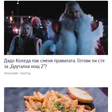
Дядо Коледа пак сменя правилата. Готови ли сте
за „Брутална нощ 2“?
MelomanBG - Sled5.bg