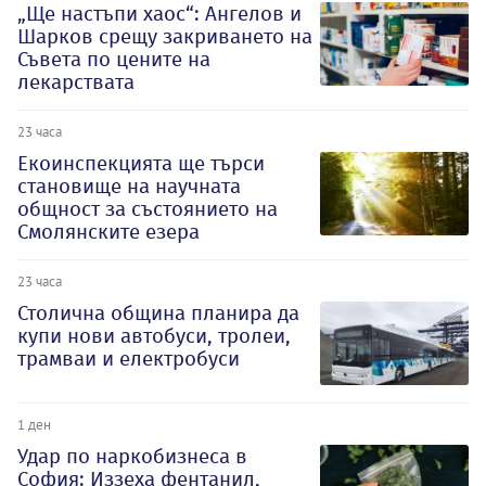
„Ще настъпи хаос“: Ангелов и
Шарков срещу закриването на
Съвета по цените на
лекарствата
23 часа
Екоинспекцията ще търси
становище на научната
общност за състоянието на
Смолянските езера
23 часа
Столична община планира да
купи нови автобуси, тролеи,
трамваи и електробуси
1 ден
Удар по наркобизнеса в
София: Иззеха фентанил,