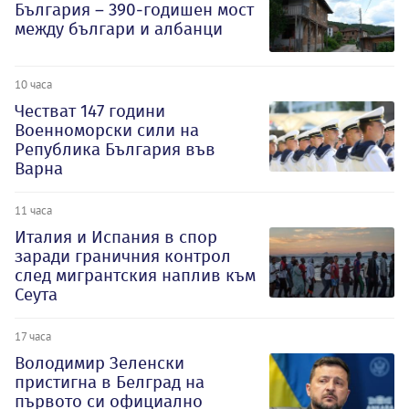
България – 390-годишен мост
между българи и албанци
10 часа
Честват 147 години
Военноморски сили на
Република България във
Варна
11 часа
Италия и Испания в спор
заради граничния контрол
след мигрантския наплив към
Сеута
17 часа
Володимир Зеленски
пристигна в Белград на
първото си официално