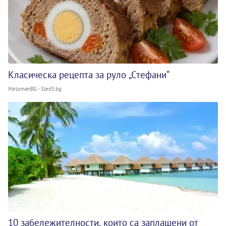
Класическа рецепта за руло „Стефани“
MelomanBG - Sled5.bg
10 забележителности, които са заплашени от