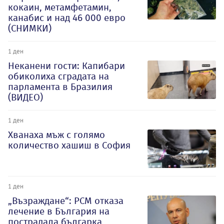
кокаин, метамфетамин,
канабис и над 46 000 евро
(СНИМКИ)
1 ден
Неканени гости: Капибари
обиколиха сградата на
парламента в Бразилия
(ВИДЕО)
1 ден
Хванаха мъж с голямо
количество хашиш в София
1 ден
„Възраждане“: РСМ отказа
лечение в България на
пострадала българка