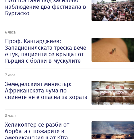
НАП постави под засилено
наблюдение два фестивала в
Бургаско
6 часа
Проф. Кантарджиев:
Западнонилската треска вече
е тук, пациенти се връщат от
Гърция с болки в мускулите
7 часа
Земеделският министър:
Африканската чума по
свинете не е опасна за хората
8 часа
Хеликоптер се разби от
борбата с пожарите в
американския щат Юта