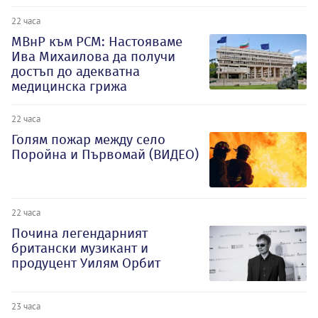
22 часа
МВнР към РСМ: Настояваме
Ива Михаилова да получи
достъп до адекватна
медицинска грижа
22 часа
Голям пожар между село
Поройна и Първомай (ВИДЕО)
22 часа
Почина легендарният
британски музикант и
продуцент Уилям Орбит
23 часа