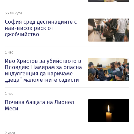
33 минути
София сред дестинациите с
най-висок риск от
джебчийство
1 час
Иво Христов за убийството в
Пловдив: Намирам за опасна
индулгенция да наричаме
„деца” малолетните садисти
1 час
Почина бащата на Лионел
Меси
2 часа