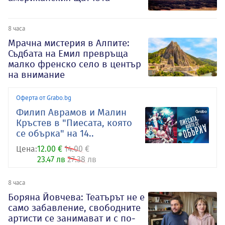
8 часа
Мрачна мистерия в Алпите:
Съдбата на Емил превръща
малко френско село в център
на внимание
Оферта от Grabo.bg
Филип Аврамов и Малин
Кръстев в "Пиесата, която
се обърка" на 14..
Цена:
12.00 €
14.00 €
23.47 лв
27.38 лв
8 часа
Боряна Йовчева: Театърът не е
само забавление, свободните
артисти се занимават и с по-