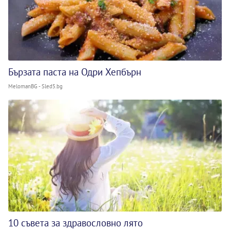
Бързата паста на Одри Хепбърн
MelomanBG - Sled5.bg
10 съвета за здравословно лято