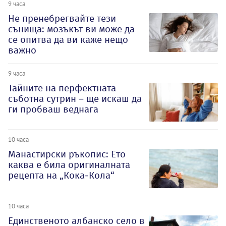
9 часа
Не пренебрегвайте тези
сънища: мозъкът ви може да
се опитва да ви каже нещо
важно
9 часа
Тайните на перфектната
съботна сутрин – ще искаш да
ги пробваш веднага
10 часа
Манастирски ръкопис: Ето
каква е била оригиналната
рецепта на „Кока-Кола“
10 часа
Единственото албанско село в