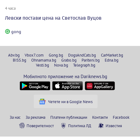
4 часа
Левски постави цена на Светослав Вуцов
gong
Abv.bg
Vbox7.com
Gong.bg
DogsAndCats.bg
CarMarket.bg
BISS.bg
Ohnamama.bg
Grabo.bg
Pariteni.bg
Edna.bg
Vesti.bg
Nova.bg
Telegraph.bg
Мобилното приложение на Dariknews.bg
Четете ни в Google News
За нас
За реклама
Платени публикации
Контакти
Facebook
Поверителност
Политика ЛД
Известия