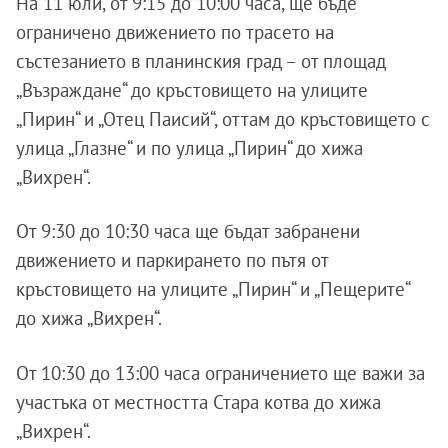
На 11 юли, от 9:15 до 10:00 часа, ще бъде
ограничено движението по трасето на
състезанието в планинския град – от площад
„Възраждане“ до кръстовището на улиците
„Пирин“ и „Отец Паисий“, оттам до кръстовището с
улица „Глазне“ и по улица „Пирин“ до хижа
„Вихрен“.
От 9:30 до 10:30 часа ще бъдат забранени
движението и паркирането по пътя от
кръстовището на улиците „Пирин“ и „Пещерите“
до хижа „Вихрен“.
От 10:30 до 13:00 часа ограничението ще важи за
участъка от местността Стара котва до хижа
„Вихрен“.