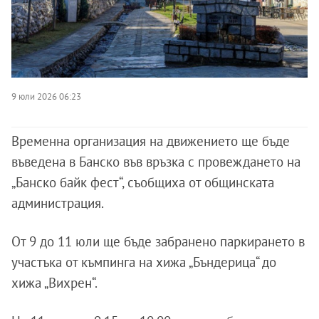
9 юли 2026 06:23
Временна организация на движението ще бъде
въведена в Банско във връзка с провеждането на
„Банско байк фест“, съобщиха от общинската
администрация.
От 9 до 11 юли ще бъде забранено паркирането в
участъка от къмпинга на хижа „Бъндерица“ до
хижа „Вихрен“.