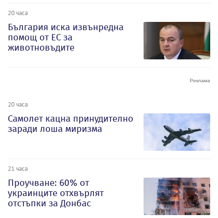
20 часа
България иска извънредна
помощ от ЕС за
животновъдите
20 часа
Самолет кацна принудително
заради лоша миризма
21 часа
Проучване: 60% от
украинците отхвърлят
отстъпки за Донбас