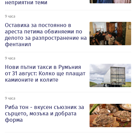
неприятни теми
9 часа
Оставиха за постоянно в
ареста петима обвиняеми по
делото за разпространение на
фентанил
9 часа
Нови пътни такси в Румъния
от 31 август: Колко ще плащат
камионите и колите
9 часа
Риба тон - вкусен съюзник за
сърцето, мозъка и добрата
форма