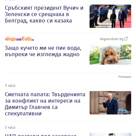
Сръбският президент Вучич и
Зеленски се срещнаха в
Белград, какво си казаха
dogsandcats.bg
Защо кучето ми не пие вода,
въпреки че изглежда жадно
3 часа
Сметната палата: Твърденията
за конфликт на интереси на
Димитър Главчев са
спекулативни
5 часа