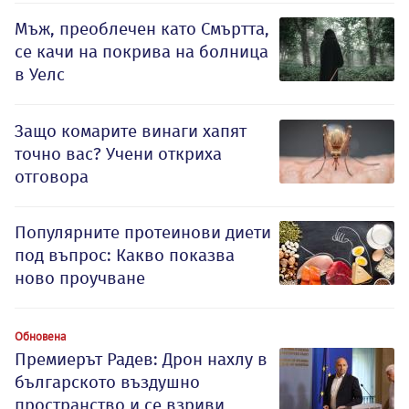
Мъж, преоблечен като Смъртта,
се качи на покрива на болница
в Уелс
Защо комарите винаги хапят
точно вас? Учени откриха
отговора
Популярните протеинови диети
под въпрос: Какво показва
ново проучване
Обновена
Премиерът Радев: Дрон нахлу в
българското въздушно
пространство и се взриви