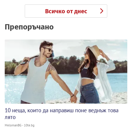
Всичко от днес
Препоръчано
10 неща, които да направиш поне веднъж това
лято
MelomanBG - 10te.bg