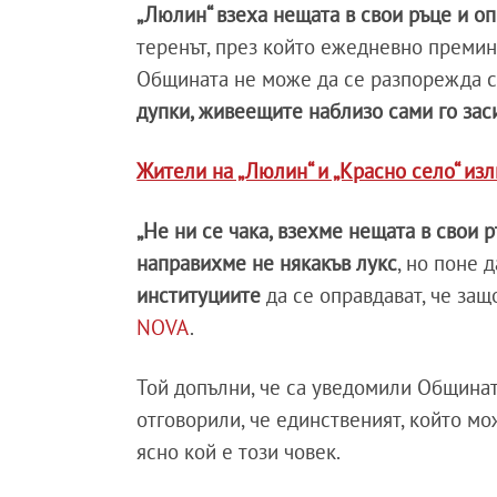
„Люлин“ взеха нещата в свои ръце и оп
теренът, през който ежедневно премина
Общината не може да се разпорежда с 
дупки, живеещите наблизо сами го заси
Жители на „Люлин“ и „Красно село“ изл
„Не ни се чака, взехме нещата в свои р
направихме не някакъв лукс
, но поне 
институциите
да се оправдават, че защ
NOVA
.
Той допълни, че са уведомили Общинат
отговорили, че единственият, който мож
ясно кой е този човек.