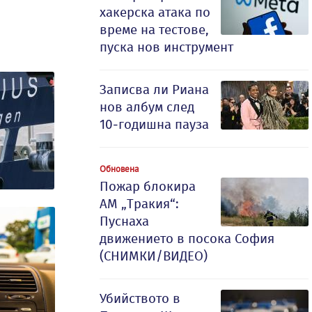
хакерска атака по
време на тестове,
пуска нов инструмент
Записва ли Риана
нов албум след
10-годишна пауза
Обновена
Пожар блокира
АМ „Тракия“:
Пуснаха
движението в посока София
(СНИМКИ/ВИДЕО)
Убийството в