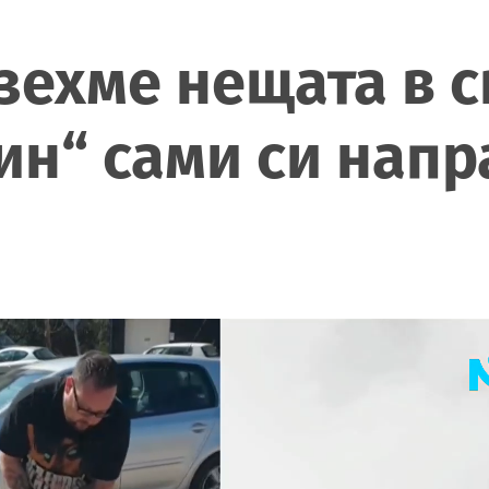
взехме нещата в с
н“ сами си напр