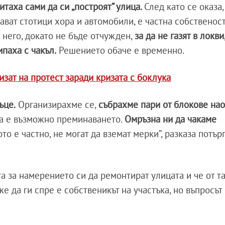
итаха сами да си „построят” улица.
След като се оказа,
ват стотици хора и автомобили, е частна собственост
него, докато не бъде отчужден,
за да не газят в локви
паха с чакъл.
Решението обаче е временно.
изат на протест заради кризата с боклука
ъце.
Организирахме се,
събрахме пари от блокове на
да е възможно преминаването.
Омръзна ни да чакаме
ото е частно, не могат да вземат мерки”, разказа потъ
а за намерението си да ремонтират улицата и че от т
е да ги спре е собственикът на участъка, но въпросът 