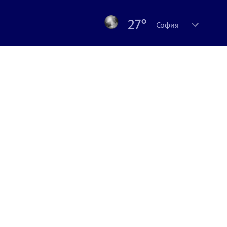
27°
София