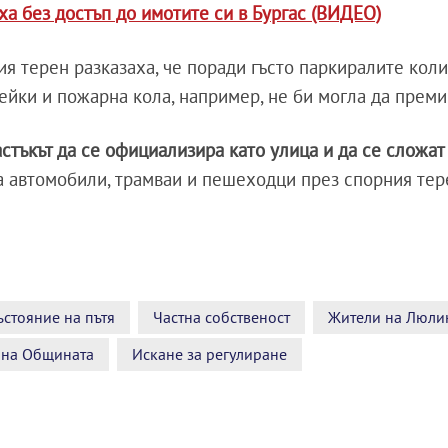
ха без достъп до имотите си в Бургас (ВИДЕО)
я терен разказаха, че поради гъсто паркиралите коли
ейки и пожарна кола, например, не би могла да преми
астъкът да се официализира като улица и да се сложат
на автомобили, трамваи и пешеходци през спорния тер
стояние на пътя
Частна собственост
Жители на Люли
 на Общината
Искане за регулиране