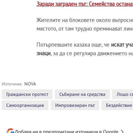
Заради заграден път: Семейства остана
Жителите на блоковете около въпросни
мястото, от там трудно преминават лин
Потърпевшите казаха още, че
искат уч
знаци
, за да се регулира движението 
Източник:
NOVA
Граждански протест
Събиране на средства
Лошо съ
Самоорганизация
Импровизиран път
Бездействие
Добави ни в предпочитани източници в Google