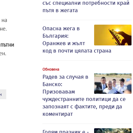
със специални потребности край
пътя в жегата
 на
Опасна жега в
не.
България:
Оранжев и жълт
 пътни
код в почти цялата страна
ен.
Обновена
Радев за случая в
Банско:
Призовавам
н
чуждестранните политици да се
запознаят с фактите, преди да
коментират
Голям празник е -