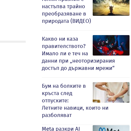
настъпва трайно
преобразяване в
природата (ВИДЕО)
Какво ни каза
правителството?
Имало ли е теч на
данни при „неоторизирания
достъп до държавни мрежи“
Бум на болките в
кръста след
отпуските:
Летните навици, които ни
разболяват
Meta разкри AI