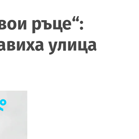
вои ръце“:
авиха улица