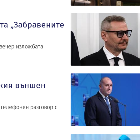
та „Забравените
 вечер изложбата
ския външен
телефонен разговор с