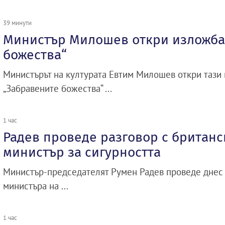
39 минути
Министър Милошев откри изложба
божества“
Министърът на културата Евтим Милошев откри тази
„Забравените божества“ ...
1 час
Радев проведе разговор с британ
министър за сигурността
Министър-председателят Румен Радев проведе днес 
министъра на ...
1 час