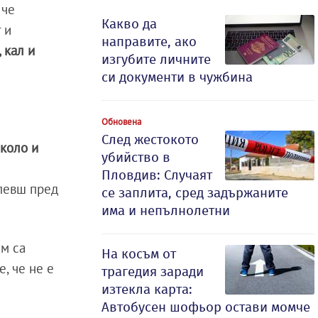
 че
Какво да
 и
направите, ако
, кал и
изгубите личните
си документи в чужбина
Обновена
След жестокото
около и
убийство в
Пловдив: Случаят
рпевш пред
се заплита, сред задържаните
има и непълнолетни
ам са
На косъм от
е, че не е
трагедия заради
изтекла карта:
Автобусен шофьор остави момче