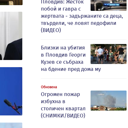
Пловдив: Жесток
побой и гавра с
жертвата - задържаните са деца,
твърдели, че ловят педофили
(ВИДЕО)
Близки на убития
в Пловдив Георги
Кузев се събраха
на бдение пред дома му
Обновена
Огромен пожар
избухна в
столичен квартал
(СНИМКИ/ВИДЕО)