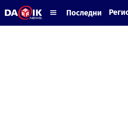
Реги
Последни