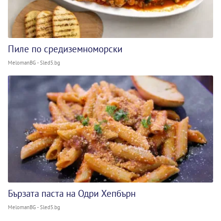
Пиле по средиземноморски
MelomanBG - Sled5.bg
Бързата паста на Одри Хепбърн
MelomanBG - Sled5.bg