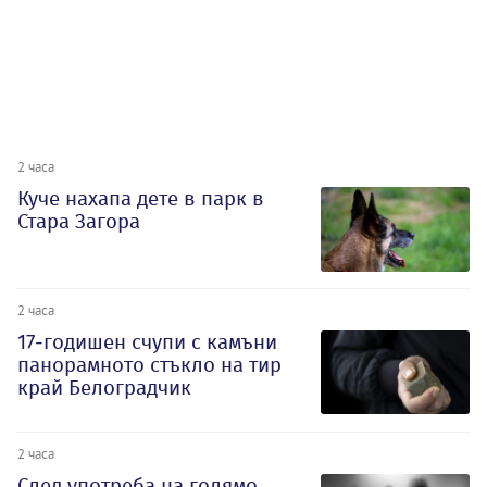
2 часа
Куче нахапа дете в парк в
Стара Загора
2 часа
17-годишен счупи с камъни
панорамното стъкло на тир
край Белоградчик
2 часа
След употреба на голямо