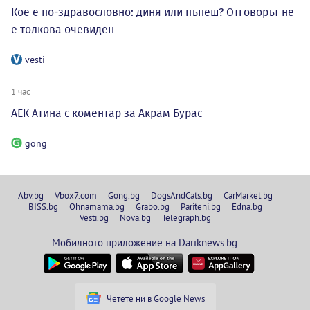
Кое е по-здравословно: диня или пъпеш? Отговорът не
е толкова очевиден
vesti
1 час
АЕК Атина с коментар за Акрам Бурас
gong
Abv.bg
Vbox7.com
Gong.bg
DogsAndCats.bg
CarMarket.bg
BISS.bg
Ohnamama.bg
Grabo.bg
Pariteni.bg
Edna.bg
Vesti.bg
Nova.bg
Telegraph.bg
Мобилното приложение на Dariknews.bg
Четете ни в Google News