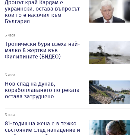
Дронът край Кардам е
украински, остава въпросът
кой го е насочил към
България
3 часа
Тропически бури взеха най-
малко 8 жертви във
Филипините (ВИДЕО)
3 часа
Нов спад на Дунав,
корабоплаването по реката
остава затруднено
3 часа
81-годишна жена е в тежко
състояние след нападение и