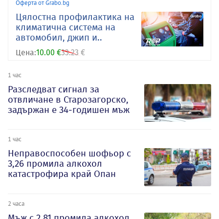
Оферта от Grabo.bg
Цялостна профилактика на
климатична система на
автомобил, джип и..
Цена:
10.00 €
33.23 €
1 час
Разследват сигнал за
отвличане в Старозагорско,
задържан е 34-годишен мъж
1 час
Неправоспособен шофьор с
3,26 промила алкохол
катастрофира край Опан
2 часа
Мъж с 2,81 промила алкохол