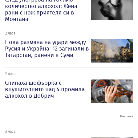
количество алкохол: Жена
рани с нож приятеля си в
Монтана
2 часа
Нова размяна на удари между
Русия и Украйна: 12 загинали в
Татарстан, ранени в Суми
2 часа
Спипаха шофьорка с
внушителните над 4 промила
алкохол в Добрич
3 часа