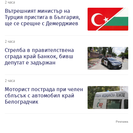
2 часа
Вътрешният министър на
Турция пристига в България,
ще се срещне с Демерджиев
2 часа
Стрелба в правителствена
сграда край Банкок, бивш
депутат е задържан
2 часа
Моторист пострада при челен
сблъсък с автомобил край
Белоградчик