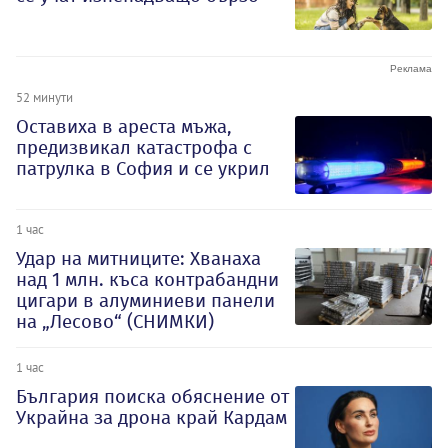
52 минути
Оставиха в ареста мъжа,
предизвикал катастрофа с
патрулка в София и се укрил
1 час
Удар на митниците: Хванаха
над 1 млн. къса контрабандни
цигари в алуминиеви панели
на „Лесово“ (СНИМКИ)
1 час
България поиска обяснение от
Украйна за дрона край Кардам