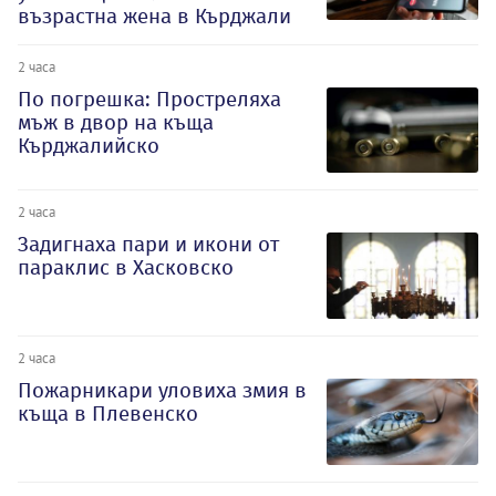
възрастна жена в Кърджали
2 часа
По погрешка: Простреляха
мъж в двор на къща
Кърджалийско
2 часа
Задигнаха пари и икони от
параклис в Хасковско
2 часа
Пожарникари уловиха змия в
къща в Плевенско