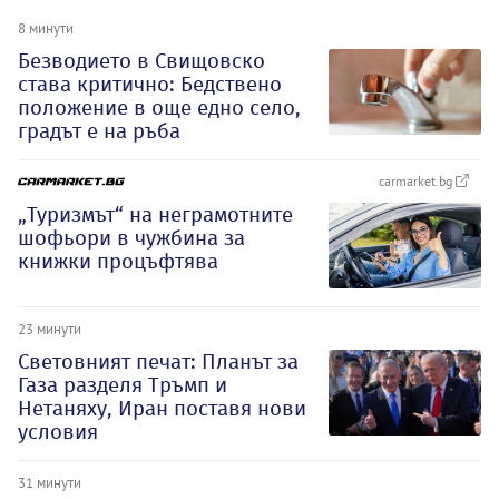
8 минути
Безводието в Свищовско
става критично: Бедствено
положение в още едно село,
градът е на ръба
carmarket.bg
„Туризмът“ на неграмотните
шофьори в чужбина за
книжки процъфтява
23 минути
Световният печат: Планът за
Газа разделя Тръмп и
Нетаняху, Иран поставя нови
условия
31 минути