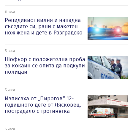
3 часа
Рецидивист вилня и нападна
съседите си, рани с макетен
нож жена и дете в Разградско
3 часа
Шофьор с положителна проба
за кокаин се опита да подкупи
полицаи
3 часа
Изписаха от „Пирогов“ 12-
годишното дете от Лясковец,
пострадало с тротинетка
3 часа