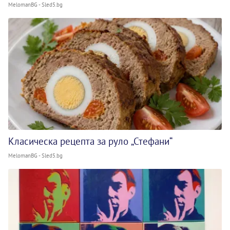
MelomanBG - Sled5.bg
Класическа рецепта за руло „Стефани“
MelomanBG - Sled5.bg