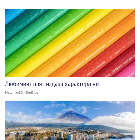
Любимият цвят издава характера ни
MelomanBG - Sled5.bg