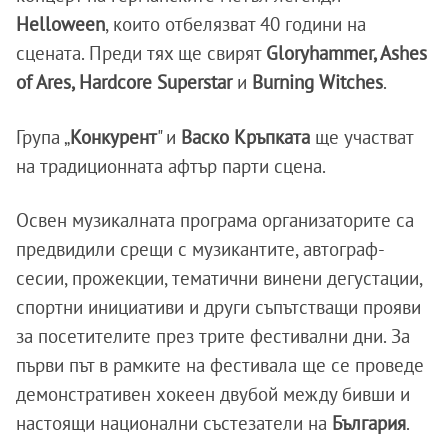
Helloween
, които отбелязват 40 години на
сцената. Преди тях ще свирят
Gloryhammer, Ashes
of Ares, Hardcore Superstar
и
Burning Witches
.
Група „
Конкурент
" и
Васко Кръпката
ще участват
на традиционната афтър парти сцена.
Освен музикалната програма организаторите са
предвидили срещи с музикантите, автограф-
сесии, прожекции, тематични винени дегустации,
спортни инициативи и други съпътстващи прояви
за посетителите през трите фестивални дни. За
първи път в рамките на фестивала ще се проведе
демонстративен хокеен двубой между бивши и
настоящи национални състезатели на
България
.