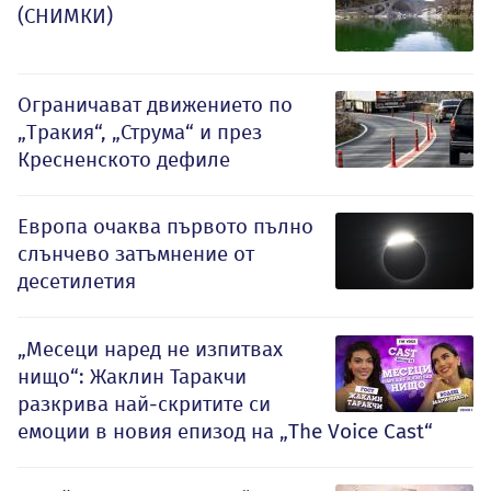
(СНИМКИ)
Ограничават движението по
„Тракия“, „Струма“ и през
Кресненското дефиле
Европа очаква първото пълно
слънчево затъмнение от
десетилетия
„Месеци наред не изпитвах
нищо“: Жаклин Таракчи
разкрива най-скритите си
емоции в новия епизод на „The Voice Cast“