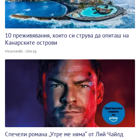
10 преживявания, които си струва да опиташ на
Канарските острови
MelomanBG - 10te.bg
Спечели романа „Утре ме няма“ от Лий Чайлд