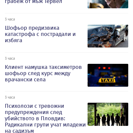
грабеж от мъж Тервел
3 часа
Шофьор предизвика
катастрофа с пострадали и
избяга
3 часа
Клиент намушка таксиметров
шофьор след курс между
врачански села
3 часа
Психолози с тревожни
предупреждения след
убийството в Пловдив:
Радикални групи учат младежи
на садизъм