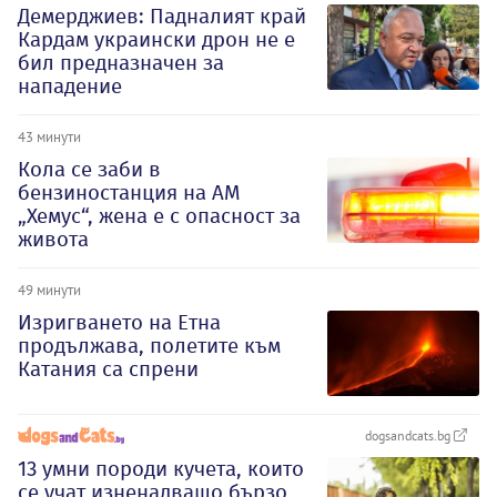
Демерджиев: Падналият край
Кардам украински дрон не е
бил предназначен за
нападение
43 минути
Кола се заби в
бензиностанция на АМ
„Хемус“, жена е с опасност за
живота
49 минути
Изригването на Етна
продължава, полетите към
Катания са спрени
dogsandcats.bg
13 умни породи кучета, които
се учат изненадващо бързо