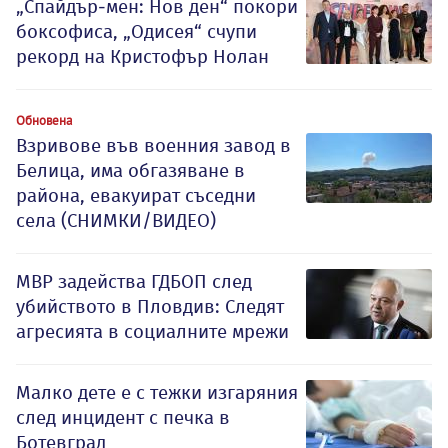
„Спайдър-мен: Нов ден“ покори
боксофиса, „Одисея“ счупи
рекорд на Кристофър Нолан
Обновена
Взривове във военния завод в
Белица, има обгазяване в
района, евакуират съседни
села (СНИМКИ/ВИДЕО)
МВР задейства ГДБОП след
убийството в Пловдив: Следят
агресията в социалните мрежи
Малко дете е с тежки изгаряния
след инцидент с печка в
Ботевград