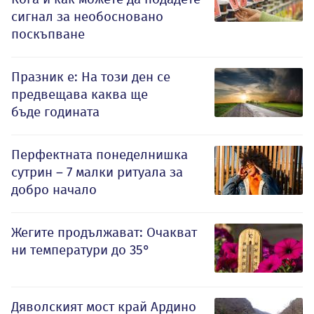
сигнал за необосновано
поскъпване
Празник е: На този ден се
предвещава каква ще
бъде годината
Перфектната понеделнишка
сутрин – 7 малки ритуала за
добро начало
Жегите продължават: Очакват
ни температури до 35°
Дяволският мост край Ардино