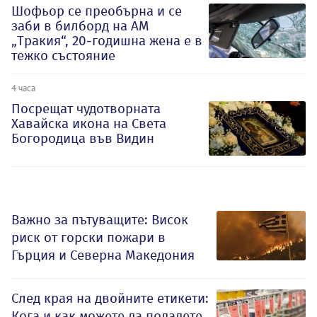
Шофьор се преобърна и се
заби в билборд на АМ
„Тракия“, 20-годишна жена е в
тежко състояние
4 часа
Посрещат чудотворната
Хавайска икона на Света
Богородица във Видин
Важно за пътуващите: Висок
риск от горски пожари в
Гърция и Северна Македония
След края на двойните етикети:
Кога и как можете да подадете