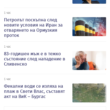
1 час
Петролът поскъпна след
новите условия на Иран за
отварянето на Ормузкия
проток
1 час
83-годишен мъж е в тежко
състояние след нападение в
Сливенско
1 час
Фекални води се изляха на
плаж в Свети Влас, съставят
акт на ВиК – Бургас