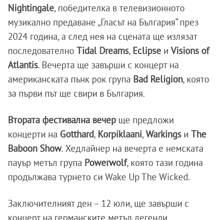
Nightingale
, победителка в телевизионното
музикално предаване „Гласът на България“ през
2024 година, а след нея на сцената ще излязат
последователно
Tidal Dreams
,
Eclipse
и
Visions of
Atlantis
. Вечерта ще завърши с концерт на
американската пънк рок група
Bad Religion
, която
за първи път ще свири в България.
Втората фестивална вечер
ще предложи
концерти на
Gotthard
,
Korpiklaani
,
Warkings
и
The
Baboon Show
. Хедлайнер на вечерта е немската
пауър метъл група
Powerwolf
, която тази година
продължава турнето си Wake Up The Wicked.
Заключителният ден – 12 юли, ще завърши с
концерт на германските метъл легенди