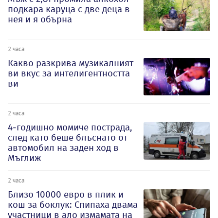
подкара каруца с две деца в
нея и я обърна
2 часа
Какво разкрива музикалният
ви вкус за интелигентността
ви
2 часа
4-годишно момиче пострада,
след като беше блъснато от
автомобил на заден ход в
Мъглиж
2 часа
Близо 10000 евро в плик и
кош за боклук: Спипаха двама
участници в ало измамата на