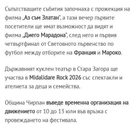
Съпътстващите събития започнаха с прожекция на
филма „
Аз съм Златан
“, а тази вечер първите
посетители ще имат възможност да видят и
филма „
Диего Марадона
“, след него и първия
четвъртфинал от Световното първенство по
футбол между отборите на
Франция
и
Мароко
.
Държавният куклен театър в Стара Загора ще
участва в
Midalidare Rock 2026
със спектакли и
ателиета за деца и семейства.
Община Чирпан
въведе временна организация на
движението
от 10 до 13 юли във връзка с
провеждането на фестивала.