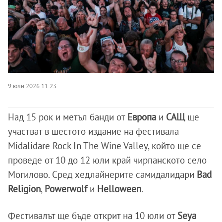
9 юли 2026 11:23
Над 15 рок и метъл банди от
Европа
и
САЩ
ще
участват в шестото издание на фестивала
Midalidare Rock In The Wine Valley, който ще се
проведе от 10 до 12 юли край чирпанското село
Могилово. Сред хедлайнерите самидалидари
Bad
Religion
,
Powerwolf
и
Helloween
.
Фестивалът ще бъде открит на 10 юли от
Seya