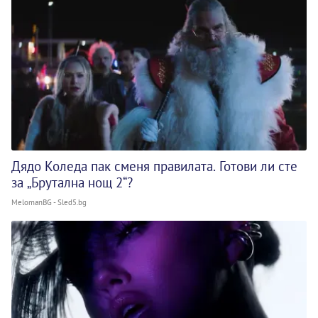
Дядо Коледа пак сменя правилата. Готови ли сте
за „Брутална нощ 2“?
MelomanBG - Sled5.bg