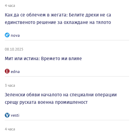
4 часа
Как да се облечем в жегата: Белите дрехи не са
единственото решение за охлаждане на тялото
nova
08.10.2025
Мит или истина: Времето ми влияе
edna
3 часа
Зеленски обяви началото на специални операции
срещу руската военна промишленост
vesti
4 часа