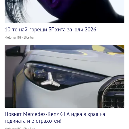
10-те най-горещи БГ хита за юли 2026
MelomanBG - 10te.bg
Новият Mercedes-Benz GLA идва в края на
годината и е страхотен!
MelomanBG - Sled5.bg