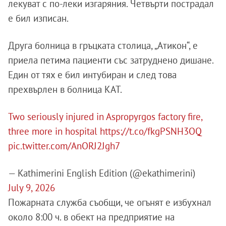
лекуват с по-леки изгаряния. Четвърти пострадал
е бил изписан.
Друга болница в гръцката столица, „Атикон“, е
приела петима пациенти със затруднено дишане.
Един от тях е бил интубиран и след това
прехвърлен в болница КАТ.
Two seriously injured in Aspropyrgos factory fire,
three more in hospital
https://t.co/fkgPSNH3OQ
pic.twitter.com/AnORJ2Jgh7
— Kathimerini English Edition (@ekathimerini)
July 9, 2026
Пожарната служба съобщи, че огънят е избухнал
около 8:00 ч. в обект на предприятие на