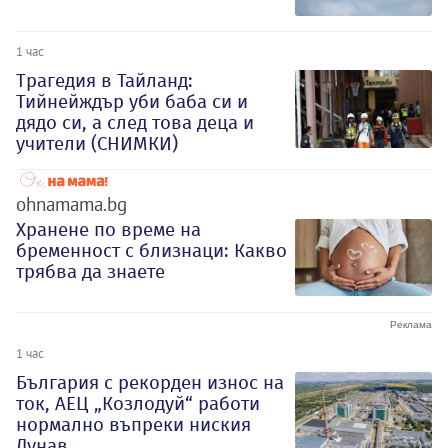
1 час
Трагедия в Тайланд:
Тийнейждър уби баба си и
дядо си, а след това деца и
учители (СНИМКИ)
ohnamama.bg
Хранене по време на
бременност с близнаци: Какво
трябва да знаете
1 час
България с рекорден износ на
ток, АЕЦ „Козлодуй“ работи
нормално въпреки ниския
Дунав