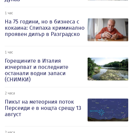
1 час
На 75 години, но в бизнеса с
кокаина: Спипаха криминално
проявен дилър в Разградско
1 час
Горещините в Италия
изчерпват и последните
останали водни запаси
(СНИМКИ)
2 часа
Пикът на метеорния поток
Персеиди е в нощта срещу 13
август
2 часа