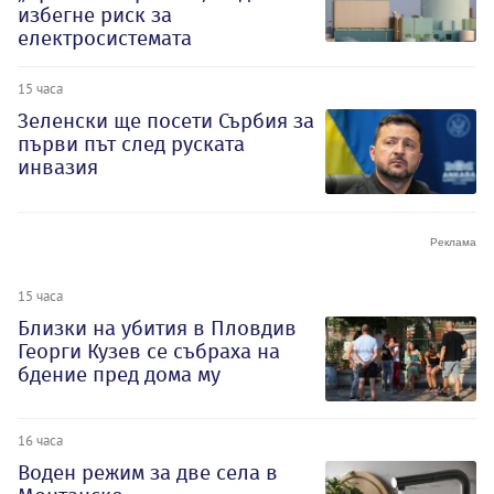
избегне риск за
електросистемата
15 часа
Зеленски ще посети Сърбия за
първи път след руската
инвазия
15 часа
Близки на убития в Пловдив
Георги Кузев се събраха на
бдение пред дома му
16 часа
Воден режим за две села в