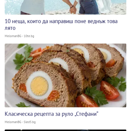
10 неща, които да направиш поне веднъж това
лято
MelomanBG - 10te.bg
Класическа рецепта за руло „Стефани“
MelomanBG - Sled5.bg