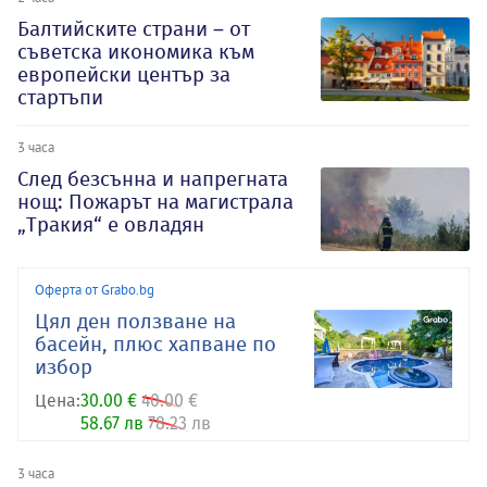
Балтийските страни – от
съветска икономика към
европейски център за
стартъпи
3 часа
След безсънна и напрегната
нощ: Пожарът на магистрала
„Тракия“ е овладян
Оферта от Grabo.bg
Цял ден ползване на
басейн, плюс хапване по
избор
Цена:
30.00 €
40.00 €
58.67 лв
78.23 лв
3 часа