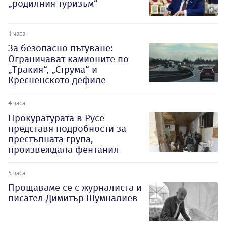
„родилния туризъм“
4 часа
За безопасно пътуване:
Ограничават камионите по
„Тракия“, „Струма“ и
Кресненското дефиле
4 часа
Прокуратурата в Русе
представя подробности за
престъпната група,
произвеждала фентанил
5 часа
Прощаваме се с журналиста и
писател Димитър Шумналиев