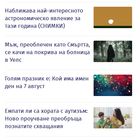
Наближава най-интересното
астрономическо явление за
тази година (СНИМКИ)
Мъж, преоблечен като Смъртта,
се качи на покрива на болница
в Уелс
Голям празник е: Кой има имен
ден на 7 август
Емпати ли са хората с аутизъм:
Ново проучване преобръща
познатите схващания