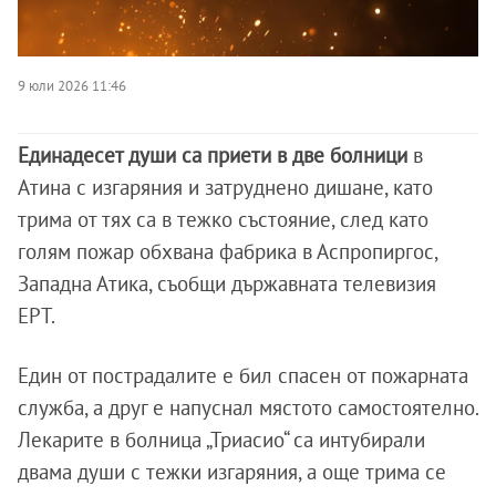
9 юли 2026 11:46
Единадесет души са приети в две болници
в
Атина с изгаряния и затруднено дишане, като
трима от тях са в тежко състояние, след като
голям пожар обхвана фабрика в Аспропиргос,
Западна Атика, съобщи държавната телевизия
ЕРТ.
Един от пострадалите е бил спасен от пожарната
служба, а друг е напуснал мястото самостоятелно.
Лекарите в болница „Триасио“ са интубирали
двама души с тежки изгаряния, а още трима се