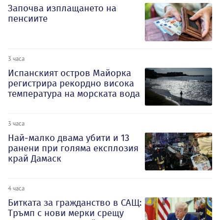
Започва изплащането на
пенсиите
3 часа
Испанският остров Майорка
регистрира рекордно висока
температура на морската вода
3 часа
Най-малко двама убити и 13
ранени при голяма експлозия
край Дамаск
4 часа
Битката за гражданство в САЩ:
Тръмп с нови мерки срещу