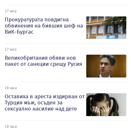
17 часа
Прокуратурата повдигна
обвинения на бившия шеф на
ВиК-Бургас
17 часа
Великобритания обяви нов
пакет от санкции срещу Русия
18 часа
Оставиха в ареста издирван от
Турция мъж, осъден за
сексуално насилие над дете
18 часа