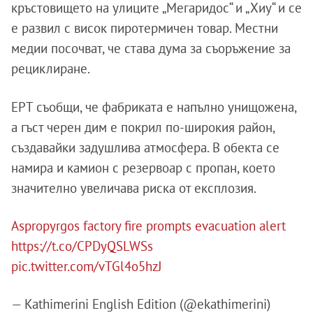
кръстовището на улиците „Мегаридос“ и „Хиу“ и се
е развил с висок пиротермичен товар. Местни
медии посочват, че става дума за съоръжение за
рециклиране.
ЕРТ съобщи, че фабриката е напълно унищожена,
а гъст черен дим е покрил по-широкия район,
създавайки задушлива атмосфера. В обекта се
намира и камион с резервоар с пропан, което
значително увеличава риска от експлозия.
Aspropyrgos factory fire prompts evacuation alert
https://t.co/CPDyQSLWSs
pic.twitter.com/vTGl4o5hzJ
— Kathimerini English Edition (@ekathimerini)