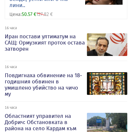
лини..
Цена:
50.57 €
127.82 €
16 часа
Иран постави ултиматум на
САЩ: Ормузкият проток остава
затворен
16 часа
Повдигнаха обвинение на 18-
годишния обвинен в
умишлено убийство на чичо
му
16 часа
Oбластният управител на
Добрич: Обстановката в
района на село Кардам към