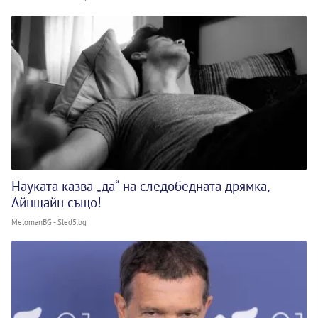
Науката казва „да“ на следобедната дрямка,
Айнщайн също!
MelomanBG - Sled5.bg