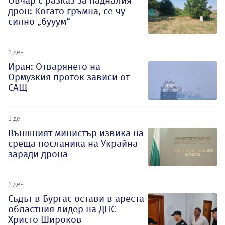
Овчар с разказ за падналия
дрон: Когато гръмна, се чу
силно „бууум“
1 ден
Иран: Отварянето на
Ормузкия проток зависи от
САЩ
1 ден
Външният министър извика на
среща посланика на Украйна
заради дрона
1 ден
Съдът в Бургас остави в ареста
областния лидер на ДПС
Христо Широков