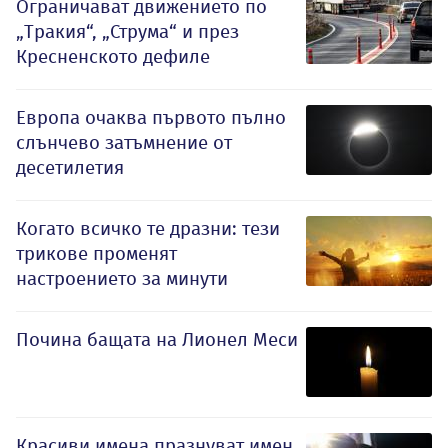
Ограничават движението по
„Тракия“, „Струма“ и през
Кресненското дефиле
Европа очаква първото пълно
слънчево затъмнение от
десетилетия
Когато всичко те дразни: тези
трикове променят
настроението за минути
Почина бащата на Лионел Меси
Красиви имена празнуват имен