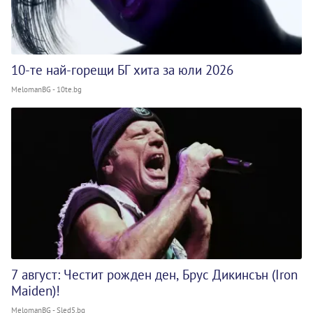
10-те най-горещи БГ хита за юли 2026
MelomanBG - 10te.bg
7 август: Честит рожден ден, Брус Дикинсън (Iron
Maiden)!
MelomanBG - Sled5.bg