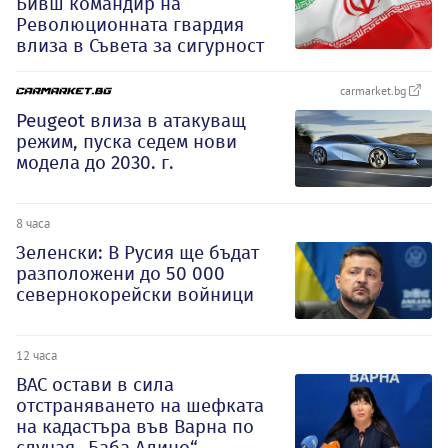
Бивш командир на
Революционната гвардия
влиза в Съвета за сигурност
carmarket.bg
Peugeot влиза в атакуващ
режим, пуска седем нови
модела до 2030. г.
8 часа
Зеленски: В Русия ще бъдат
разположени до 50 000
севернокорейски войници
12 часа
ВАС остави в сила
отстраняването на шефката
на кадастъра във Варна по
случая „Баба Алино“