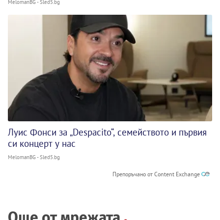
MelomanBG - Sled5.bg
Луис Фонси за „Despacito“, семейството и първия
си концерт у нас
MelomanBG - Sled5.bg
Препоръчано от Content Exchange
Още от мрежата