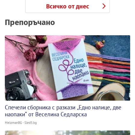
Всичко от днес
Препоръчано
Спечели сборника с разкази „Едно налице, две
наопаки“ от Веселина Седларска
MelomanBG - Sled5.bg