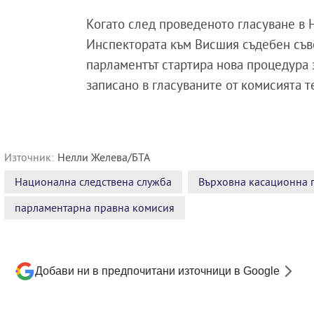
Когато след проведеното гласуване в
Инспектората към Висшия съдебен съве
парламентът стартира нова процедура 
записано в гласуваните от комисията т
Източник:
Нелли Желева/БТА
Национална следствена служба
Върховна касационна 
парламентарна правна комисия
Добави ни в предпочитани източници в Google