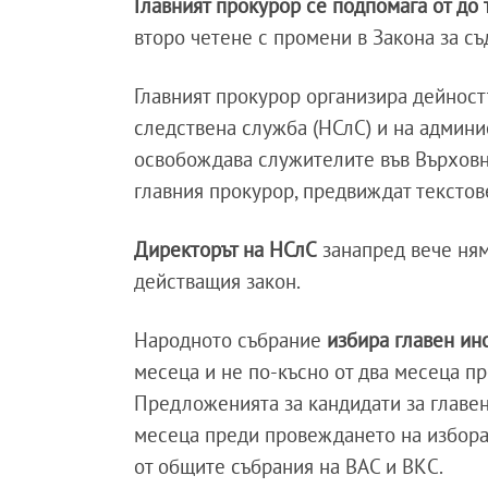
Главният прокурор се подпомага от до
второ четене с промени в Закона за съ
Главният прокурор организира дейнос
следствена служба (НСлС) и на админи
освобождава служителите във Върховн
главния прокурор, предвиждат текстов
Директорът на НСлС
занапред вече ням
действащия закон.
Народното събрание
избира главен ин
месеца и не по-късно от два месеца пр
Предложенията за кандидати за главен 
месеца преди провеждането на избора
от общите събрания на ВАС и ВКС.