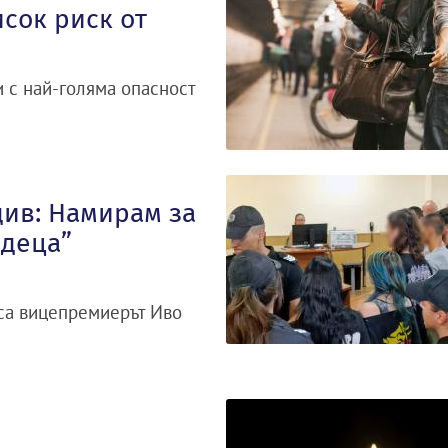
сок риск от
и с най-голяма опасност
див: Намирам за
„деца”
иса вицепремиерът Иво