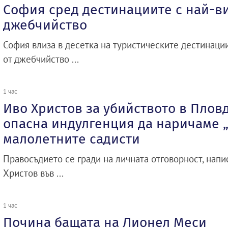
София сред дестинациите с най-ви
джебчийство
София влиза в десетка на туристическите дестинаци
от джебчийство ...
1 час
Иво Христов за убийството в Плов
опасна индулгенция да наричаме 
малолетните садисти
Правосъдието се гради на личната отговорност, нап
Христов във ...
1 час
Почина бащата на Лионел Меси