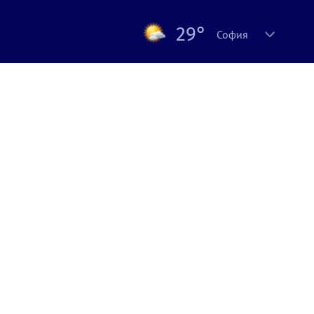
29°
София