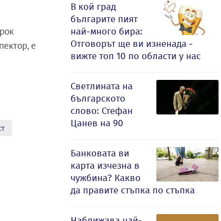
В кой град
българите пият
срок
най-много бира:
Отговорът ще ви изненада -
пектор, е
вижте топ 10 по области у нас
Светлината на
българското
слово: Стефан
Цанев на 90
ст
Банковата ви
карта изчезна в
чужбина? Какво
да правите стъпка по стъпка
Наближава най-