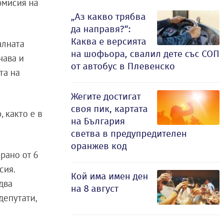
омисия на
„Аз какво трябва
да направя?“:
Каква е версията
алната
на шофьора, свалил дете със СОП
чава и
от автобус в Плевенско
та на
Жегите достигат
своя пик, картата
 както е в
на България
светва в предупредителен
оранжев код
рано от 6
сия.
Кой има имен ден
два
на 8 август
депутати,