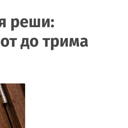
я реши:
от до трима