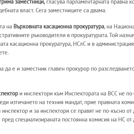
 трима заместници,
гласува парламентарната правна к
дебната власт. Сега заместниците са двама.
тта на
Върховната касационна прокуратура
, на Национ
стративните ръководители в прокуратурата. Той назна
ата касационна прокуратура, НСлС и в администрация
ете.
а да е и заместник главен прокурор по разследването,
спектор
и инспектори към Инспектората на ВСС не по-
еди изтичането на техния мандат, прие правната коми
инспектор и за инспектори се правят не по-късно от 
 пред специализираната постоянна комисия на НС от 