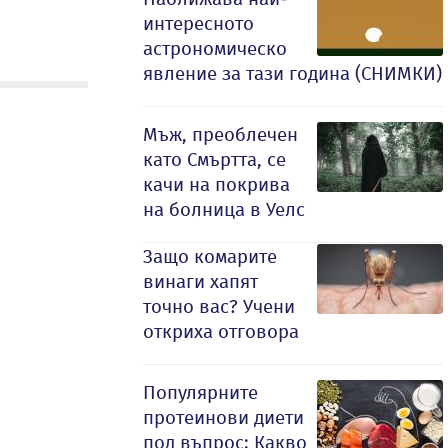
интересното
астрономическо
явление за тази година (СНИМКИ)
Мъж, преоблечен
като Смъртта, се
качи на покрива
на болница в Уелс
Защо комарите
винаги хапят
точно вас? Учени
откриха отговора
Популярните
протеинови диети
под въпрос: Какво