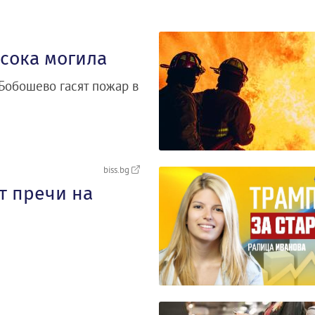
исока могила
Бобошево гасят пожар в
biss.bg
т пречи на