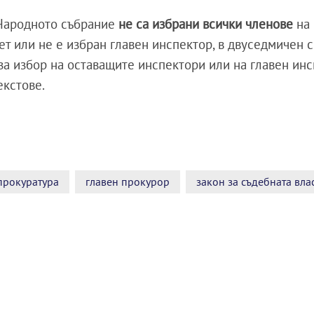
 Народното събрание
не са избрани всички членове
на
т или не е избран главен инспектор, в двуседмичен 
за избор на оставащите инспектори или на главен инс
екстове.
прокуратура
главен прокурор
закон за съдебната вла