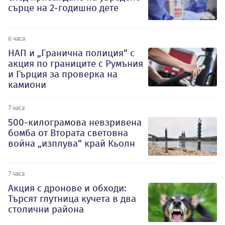
сърце на 2-годишно дете
6 часа
НАП и „Гранична полиция“ с
акция по границите с Румъния
и Гърция за проверка на
камиони
7 часа
500-килограмова невзривена
бомба от Втората световна
война „изплува“ край Кьолн
7 часа
Акция с дронове и обходи:
Търсят глутница кучета в два
столични района