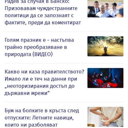
Радев за случая в Банско:
Призовавам чуждестранните
политици да се запознаят с
фактите, преди да коментират
Голям празник е - настъпва
трайно преобразяване в
природата (ВИДЕО)
Какво ни каза правителството?
Имало ли е теч на данни при
„неоторизирания достъп до
държавни мрежи“
Бум на болките в кръста след
отпуските: Летните навици,
които ни разболяват