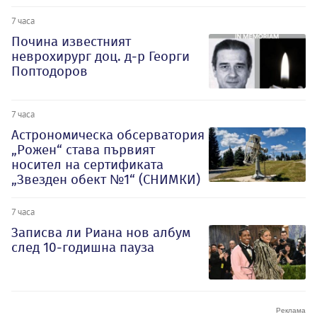
7 часа
Почина известният
неврохирург доц. д-р Георги
Поптодоров
7 часа
Астрономическа обсерватория
„Рожен“ става първият
носител на сертификата
„Звезден обект №1“ (СНИМКИ)
7 часа
Записва ли Риана нов албум
след 10-годишна пауза