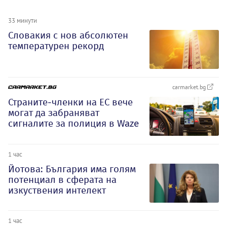
33 минути
Словакия с нов абсолютен
температурен рекорд
carmarket.bg
Страните-членки на ЕС вече
могат да забраняват
сигналите за полиция в Waze
1 час
Йотова: България има голям
потенциал в сферата на
изкуствения интелект
1 час