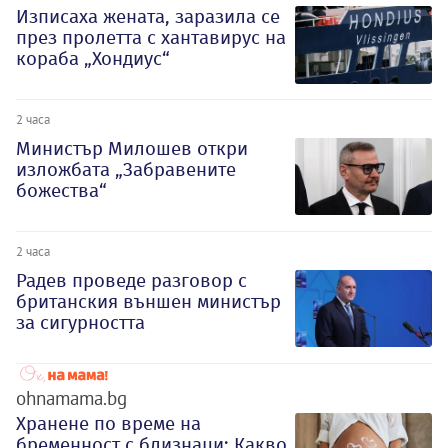
Изписаха жената, заразила се
през пролетта с хантавирус на
кораба „Хондиус“
2 часа
Министър Милошев откри
изложбата „Забравените
божества“
2 часа
Радев проведе разговор с
британския външен министър
за сигурността
ohnamama.bg
Хранене по време на
бременност с близнаци: Какво