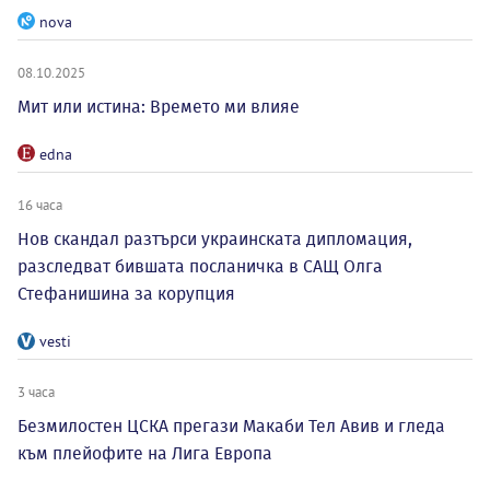
nova
08.10.2025
Мит или истина: Времето ми влияе
edna
16 часа
Нов скандал разтърси украинската дипломация,
разследват бившата посланичка в САЩ Олга
Стефанишина за корупция
vesti
3 часа
Безмилостен ЦСКА прегази Макаби Тел Авив и гледа
към плейофите на Лига Европа