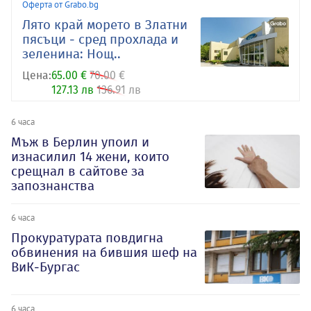
Оферта от Grabo.bg
Лято край морето в Златни
пясъци - сред прохлада и
зеленина: Нощ..
Цена:
65.00 €
70.00 €
127.13 лв
136.91 лв
6 часа
Мъж в Берлин упоил и
изнасилил 14 жени, които
срещнал в сайтове за
запознанства
6 часа
Прокуратурата повдигна
обвинения на бившия шеф на
ВиК-Бургас
6 часа