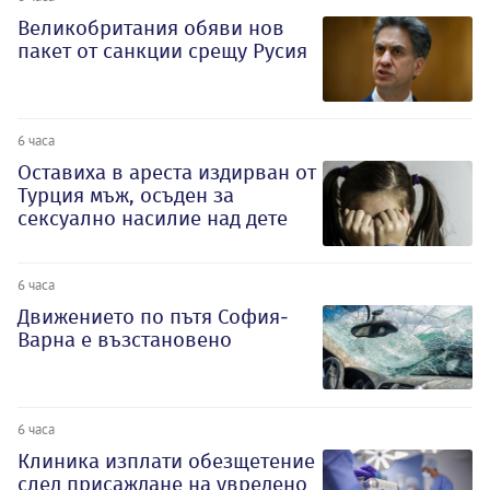
Великобритания обяви нов
пакет от санкции срещу Русия
6 часа
Оставиха в ареста издирван от
Турция мъж, осъден за
сексуално насилие над дете
6 часа
Движението по пътя София-
Варна е възстановено
6 часа
Клиника изплати обезщетение
след присаждане на увредено