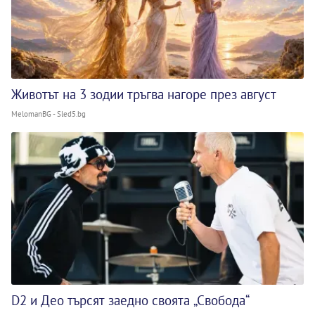
Животът на 3 зодии тръгва нагоре през август
MelomanBG - Sled5.bg
D2 и Део търсят заедно своята „Свобода“