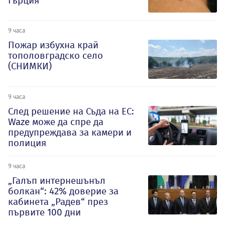
Гърция
9 часа
Пожар избухна край
тополовградско село
(СНИМКИ)
9 часа
След решение на Съда на ЕС:
Waze може да спре да
предупреждава за камери и
полиция
9 часа
„Галъп интернешънъл
болкан“: 42% доверие за
кабинета „Радев“ през
първите 100 дни