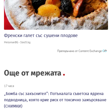
Френски галет със сушени плодове
MelomanBG - Sled5.bg
Препоръчано от Content Exchange
Още от мрежата
17 часа
„Бомба със закъснител“: Потъналата съветска ядрена
подводница, която крие риск от токсично замърсяване
(СНИМКИ)