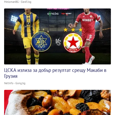
MelomanBG - Sled5.bg
ЦСКА излиза за добър резултат срещу Макаби в
Грузия
NetInfo - Gong.bg