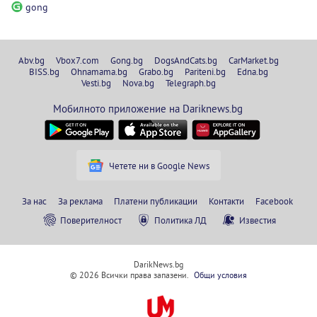
gong
Abv.bg
Vbox7.com
Gong.bg
DogsAndCats.bg
CarMarket.bg
BISS.bg
Ohnamama.bg
Grabo.bg
Pariteni.bg
Edna.bg
Vesti.bg
Nova.bg
Telegraph.bg
Мобилното приложение на Dariknews.bg
Четете ни в Google News
За нас
За реклама
Платени публикации
Контакти
Facebook
Поверителност
Политика ЛД
Известия
DarikNews.bg
© 2026 Всички права запазени.
Общи условия