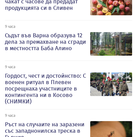
чакат с часове да предадат
продукцията си в Сливен
9 часа
Съдът във Варна образува 12
дела за премахване на сгради
в местността Баба Алино
9 часа
Гордост, чест и достойнство: С
военен ритуал в Плевен
посрещнаха участниците в
контингента ни в Косово
(СНИМКИ)
9 часа
Ръст на случаите на заразени
със западнонилска треска в