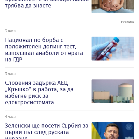
трябва да знаете
3 часа
Национал по борба с
положителен допинг тест,
използвал анаболи от ерата
на ГДР
3 часа
Словения задържа АЕЦ
„Кръшко“ в работа, за да
избегне риск за
електросистемата
4 часа
Зеленски ще посети Сърбия за
първи път след руската
инвазия