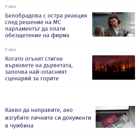
9 часа
Белобрадова с остра реакция
след решение на МС
парламентът да плати
обезщетение на фирма
9 часа
Когато огънят стигне
върховете на дърветата,
започва най-опасният
сценарий за горите
Какво да направите, ако
изгубите личните си документи
в чужбина