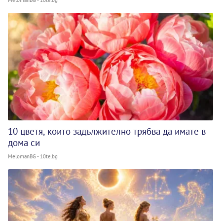
MelomanBG - 10te.bg
10 цветя, които задължително трябва да имате в
дома си
MelomanBG - 10te.bg