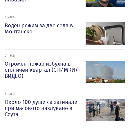
5 часа
Воден режим за две села в
Монтанско
5 часа
Огромен пожар избухна в
столичен квартал (СНИМКИ/
ВИДЕО)
6 часа
Около 100 души са загинали
при масовото нахлуване в
Сеута