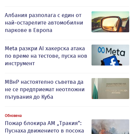
Албания разполага с един от
най-остарелите автомобилни
паркове в Европа
Meta разкри AI хакерска атака
по време на тестове, пуска нов
инструмент
МВнР настоятелно съветва да
не се предприемат неотложни
пътувания до Куба
Обновена
Пожар блокира АМ „Тракия“:
Пуснаха движението в посока