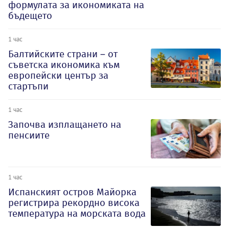
формулата за икономиката на
бъдещето
1 час
Балтийските страни – от
съветска икономика към
европейски център за
стартъпи
1 час
Започва изплащането на
пенсиите
1 час
Испанският остров Майорка
регистрира рекордно висока
температура на морската вода