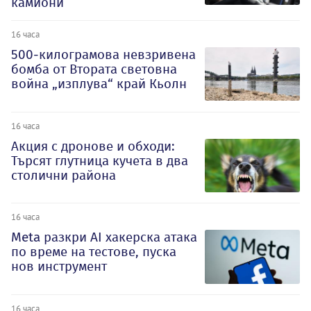
камиони
16 часа
500-килограмова невзривена
бомба от Втората световна
война „изплува“ край Кьолн
16 часа
Акция с дронове и обходи:
Търсят глутница кучета в два
столични района
16 часа
Meta разкри AI хакерска атака
по време на тестове, пуска
нов инструмент
16 часа