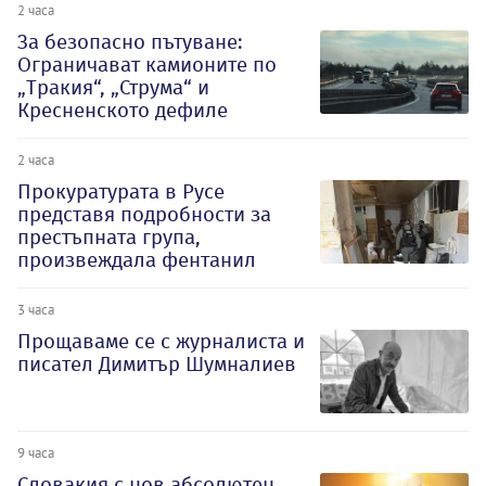
2 часа
За безопасно пътуване:
Ограничават камионите по
„Тракия“, „Струма“ и
Кресненското дефиле
2 часа
Прокуратурата в Русе
представя подробности за
престъпната група,
произвеждала фентанил
3 часа
Прощаваме се с журналиста и
писател Димитър Шумналиев
9 часа
Словакия с нов абсолютен