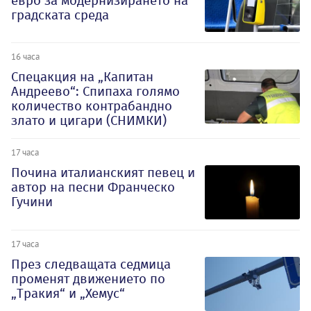
евро за модернизирането на
градската среда
16 часа
Спецакция на „Капитан
Андреево“: Спипаха голямо
количество контрабандно
злато и цигари (СНИМКИ)
17 часа
Почина италианският певец и
автор на песни Франческо
Гучини
17 часа
През следващата седмица
променят движението по
„Тракия“ и „Хемус“