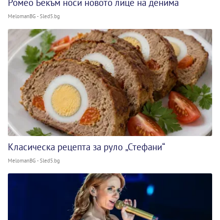
Ромео Бекъм носи новото лице на денима
MelomanBG - Sled5.bg
Класическа рецепта за руло „Стефани“
MelomanBG - Sled5.bg