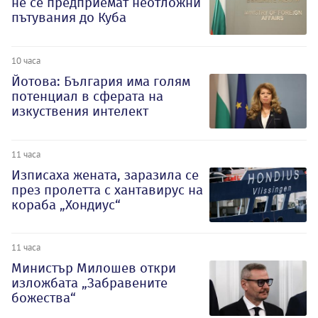
не се предприемат неотложни
пътувания до Куба
10 часа
Йотова: България има голям
потенциал в сферата на
изкуствения интелект
11 часа
Изписаха жената, заразила се
през пролетта с хантавирус на
кораба „Хондиус“
11 часа
Министър Милошев откри
изложбата „Забравените
божества“