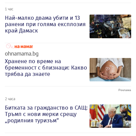
1 час
Най-малко двама убити и 13
ранени при голяма експлозия
край Дамаск
ohnamama.bg
Хранене по време на
бременност с близнаци: Какво
трябва да знаете
2 часа
Битката за гражданство в САЩ:
Тръмп с нови мерки срещу
„родилния туризъм“