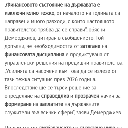
„Финансовото състояние на държавата е
изключително тежко
, от началото на годината са
направени много разходи, с които настоящото
правителство трябва да се справи”, обясни
Демерджиев, цитиран в съобщението. Той
допълни, че необходимостта от
затягане
на
финансовата дисциплина
е продиктувана от
управленски решения на предишни правителства.
„Усилията са насочени към това да се излезе от
тази тежка ситуация през 2026 година.
Впоследствие ще се търси решение за
определяне на
справедлив
и
прозрачен
начин за
формиране
на
заплатите
на държавните
служители във всички сфери”, заяви Демерджиев.
По думите му,
дисбалансите
на
държавно
ниво
са