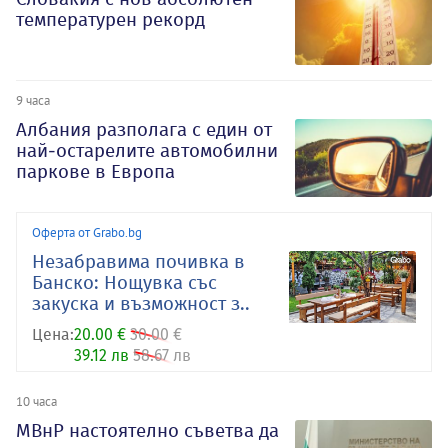
температурен рекорд
9 часа
Албания разполага с един от
най-остарелите автомобилни
паркове в Европа
Оферта от Grabo.bg
Незабравима почивка в
Банско: Нощувка със
закуска и възможност з..
Цена:
20.00 €
30.00 €
39.12 лв
58.67 лв
10 часа
МВнР настоятелно съветва да