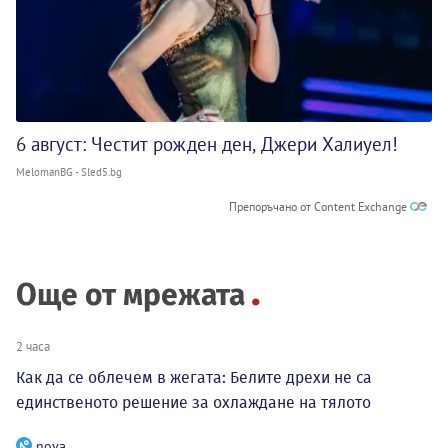
6 август: Честит рожден ден, Джери Халиуел!
MelomanBG - Sled5.bg
Препоръчано от Content Exchange
Още от мрежата
2 часа
Как да се облечем в жегата: Белите дрехи не са
единственото решение за охлаждане на тялото
nova