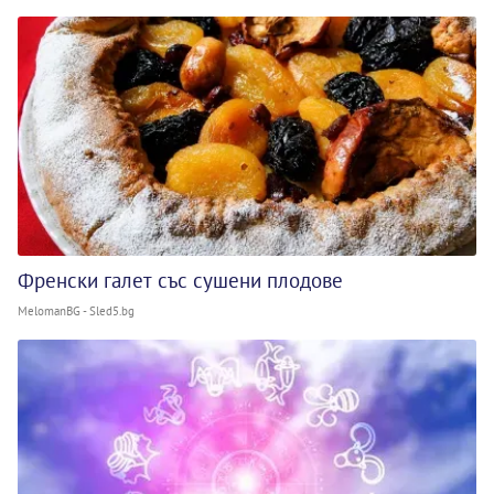
Френски галет със сушени плодове
MelomanBG - Sled5.bg