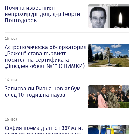
Почина известният
неврохирург доц. д-р Георги
Поптодоров
16 часа
Астрономическа обсерватория
„Рожен“ става първият
носител на сертификата
„Звезден обект №1“ (СНИМКИ)
16 часа
Записва ли Риана нов албум
след 10-годишна пауза
16 часа
София поема дълг от 367 млн.