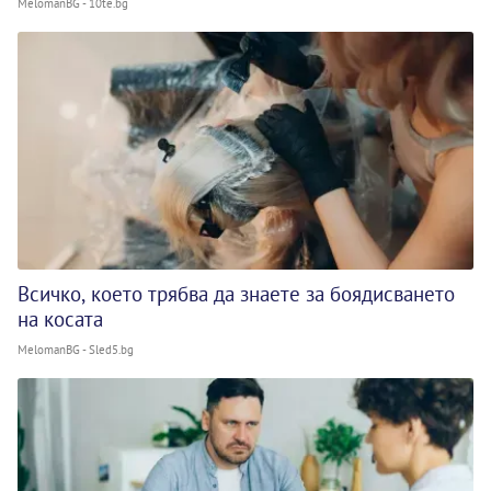
MelomanBG - 10te.bg
Всичко, което трябва да знаете за боядисването
на косата
MelomanBG - Sled5.bg