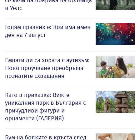
се качи на покрива на болница
в Уелс
Голям празник е: Кой има имен
ден на 7 август
Емпати ли са хората с аутизъм:
Ново проучване преобръща
познатите схващания
Като в приказка: Вижте
уникалния парк в България с
причудливи фигури и
орнаменти (ГАЛЕРИЯ)
Бум на болките в кръста след