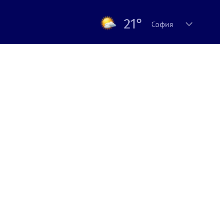
21°
София