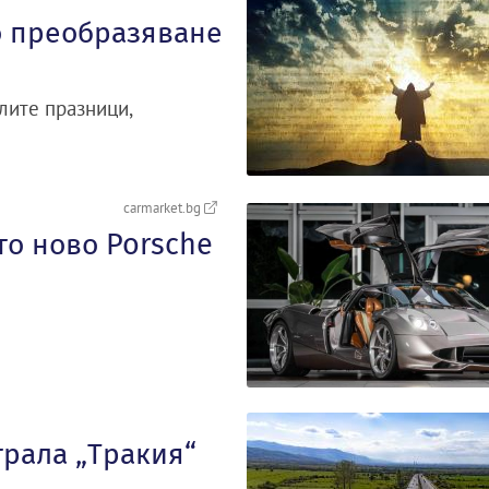
о преобразяване
лите празници,
carmarket.bg
то ново Porsche
трала „Тракия“