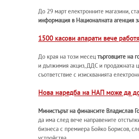
До 29 март електронните магазини, ста
информация в Националната агенция з
1500 касови апарати вече работ
До края на този месец
търговците на 
и дължимия акциз, ДДС и продажната це
съответствие с изискванията електрон
Нова наредба на НАП може да до
Министърът на финансите Владислав Г
да има след вече направените отстъпк
бизнеса с премиера Бойко Борисов, сл
устройства.