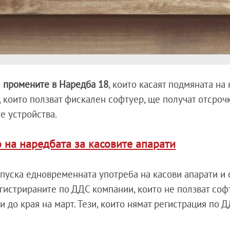
а
промените в Наредба 18
, които касаят подмяната на
 които ползват фискален софтуер, ще получат отсрочк
е устройства.
о на наредбата за касовите апарати
опуска едновременната употреба на касови апарати и 
егистрираните по ДДС компании, които не ползват соф
и до края на март. Тези, които нямат регистрация по 