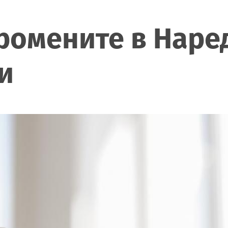
ромените в Наред
и
а