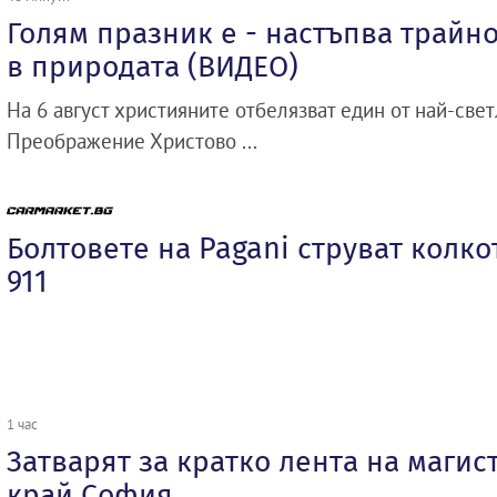
Голям празник е - настъпва трайн
в природата (ВИДЕО)
На 6 август християните отбелязват един от най-свет
Преображение Христово ...
Болтовете на Pagani струват колко
911
1 час
Затварят за кратко лента на магис
край София