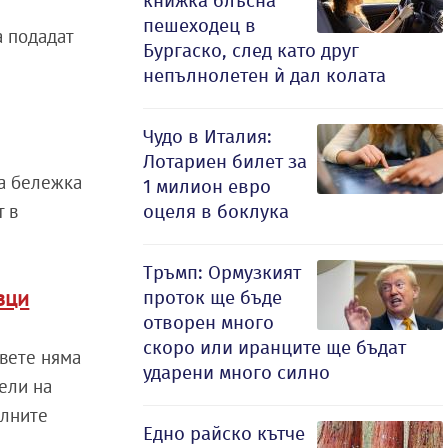
книжка блъсна
пешеходец в
а подадат
Бургаско, след като друг
непълнолетен ѝ дал колата
Чудо в Италия:
Лотариен билет за
ва бележка
1 милион евро
т в
оцеля в боклука
Тръмп: Ормузкият
вци
проток ще бъде
отворен много
скоро или иранците ще бъдат
овете няма
ударени много силно
ели на
алните
Едно райско кътче