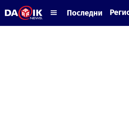
Реги
Последни