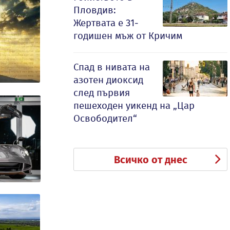
Пловдив:
Жертвата е 31-
годишен мъж от Кричим
Спад в нивата на
азотен диоксид
след първия
пешеходен уикенд на „Цар
Освободител“
Всичко от днес