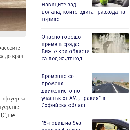
Навиците зад
волана, които вдигат разхода на
гориво
Опасно горещо
време в сряда:
 касовите
Вижте кои области
а до края
са под жълт код
Временно се
променя
движението по
участък от АМ „Тракия“ в
софтуер за
Софийска област
туер, ще
ДДС, ще
15-годишна без