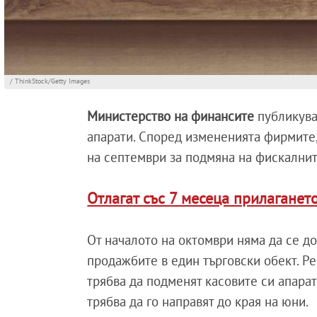
/ ThinkStock/Getty Images
Министерство на финансите
публикув
апарати. Според измененията фирмите,
на септември за подмяна на фискалнит
Отлагат със 7 месеца прилаганет
От началото на октомври няма да се д
продажбите в един търговски обект. Р
трябва да подменят касовите си апарат
трябва да го направят до края на юни.