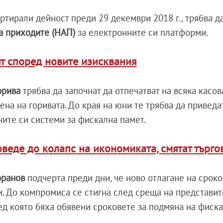
ртирали дейност преди 29 декември 2018 г., трябва д
а приходите (НАП)
за електронните си платформи.
ят според новите изисквания
горива
трябва да започнат да отпечатват на всяка касо
на на горивата. До края на юни те трябва да приведа
ните си системи за фискална памет.
веде до колапс на икономиката, смятат търго
оранов
подчерта преди дни, че ново отлагане на срок
и. До компромиса се стигна след среща на представит
ед която бяха обявени сроковете за подмяна на фиск