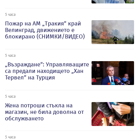
5 часа
Пожар на АМ „Тракия“ край
Велинград, движението е
блокирано (СНИМКИ/ВИДЕО)
5 часа
„Възраждане“: Управляващите
са предали находището „Хан
Тервел“ на Турция
5 часа
Жена потроши стъкла на
магазин, не била доволна от
обслужването
5 часа