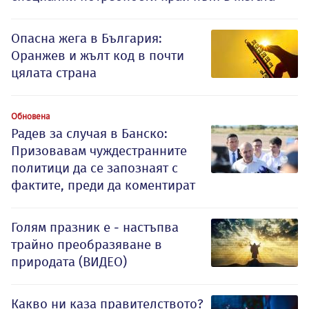
Опасна жега в България:
Оранжев и жълт код в почти
цялата страна
Обновена
Радев за случая в Банско:
Призовавам чуждестранните
политици да се запознаят с
фактите, преди да коментират
Голям празник е - настъпва
трайно преобразяване в
природата (ВИДЕО)
Какво ни каза правителството?