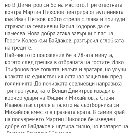
но В. Димитров си бе на мястото. При ответната
контра Мартин Николов центрира от аутлинията
къв Иван Петков, който стреля с глава и принуди
стражът на севлиевци Васил Тодоров да се
намесва. Нова добра атака завърши с пас на
Георги Колев към Байдаков, разтърсил сглобката
на гредите.
Най-чистото положение бе в 28-ата минута,
когато след грешка в отбраната на гостите Илко
Трифонов пое топката, излъга и вратаря, но улучи
краката на единствения останал защитник пред
голлинията. До почивката севлиевци направиха
три пропуска, като Венци Димитров извади в
корнер удари на Фидин и Михайлов, а Стоян
Иванов пък стреля в тялото на съотборника си
Михайлов вместо в празната врата. В самия край
на полувремето Мартин Николов бе изведен
добре от Байдаков и шутира силно, но вратарят на