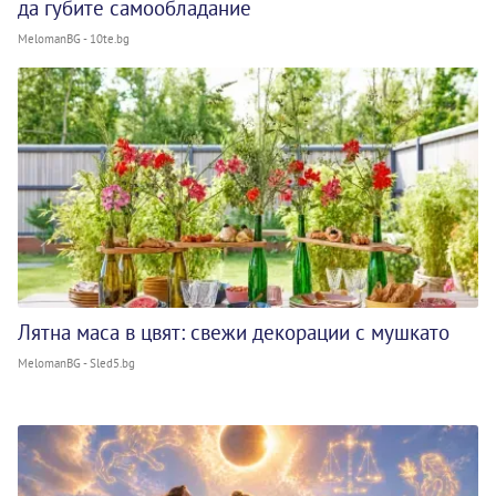
да губите самообладание
MelomanBG - 10te.bg
Лятна маса в цвят: свежи декорации с мушкато
MelomanBG - Sled5.bg