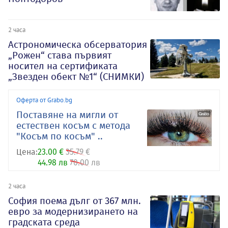
2 часа
Астрономическа обсерватория
„Рожен“ става първият
носител на сертификата
„Звезден обект №1“ (СНИМКИ)
Оферта от Grabo.bg
Поставяне на мигли от
естествен косъм с метода
"Косъм по косъм" ..
Цена:
23.00 €
35.79 €
44.98 лв
70.00 лв
2 часа
София поема дълг от 367 млн.
евро за модернизирането на
градската среда