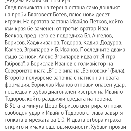
„Видима Раковски” боксира.
След почивката на терена остана само дошлият
на проби Благовест Ботев, плюс нови десет
играчи. На вратата застана Ивайло Петков, който
към края бе заменен от третия вратар Иван
Велков, пред него се подредиха Бл. Ангелов,
Борисов, Хаджииванов, Тодоров, Кадир, Додуров,
Калчев, Згрипаров и Б. Иванов. Последните двама
също са нови. Алекс Згрипаров идва от „Янтра
Габрово”, а Борислав Иванов е голмайстор на
Североизточната „В” с екипа на „Бенковски” (Бяла).
Второто полувреме започна с натиск на новата
формация. Борислав Иванов отправи опасен удар,
последва и хубав диагонален изстрел на Ивайло
Тодоров, който раздвижи средата на терена.
В 51-ата минута Цецо Борисов центрира от пряк
свободен удар и Ивайло Тодоров с глава завъртя
топката в мрежата за 1:0. И двата отбора играха
открито и имаха още възможности. Хубави прояви