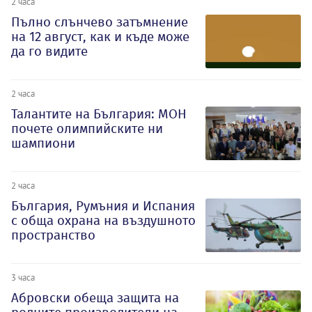
2 часа
Пълно слънчево затъмнение
на 12 август, как и къде може
да го видите
2 часа
Талантите на България: МОН
почете олимпийските ни
шампиони
2 часа
България, Румъния и Испания
с обща охрана на въздушното
пространство
3 часа
Абровски обеща защита на