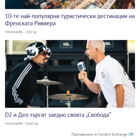
10-те най-популярни туристически дестинации на
Френската Ривиера
MelomanBG - 10te.bg
D2 и Део търсят заедно своята „Свобода“
MelomanBG - Sled5.bg
Препоръчано от Content Exchange