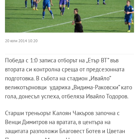
20 юли 2014 10:20
Победа с 1:0 записа отборът на „Етър ВТ” във
втората си контролна среща от предсезонната
подготовка. В събота на стадион „Ивайло”
великотърновци удариха „Видима-Раковски” като
гола, донесъл успеха, отбеляза Ивайло Тодоров.
Старши треньорът Калоян Чакъров започна с
Венци Димитров на вратата, в центъра на
защитата разположи Благовест Ботев и Цветан