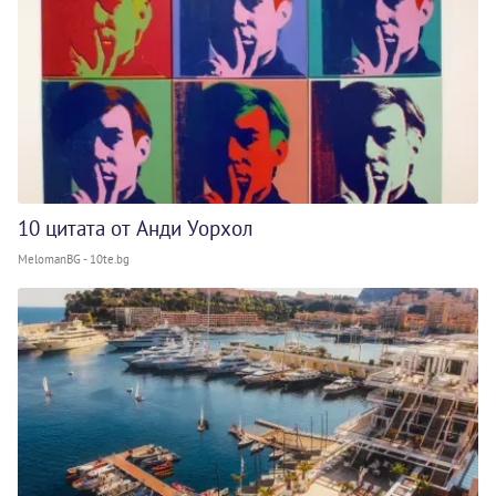
10 цитата от Анди Уорхол
MelomanBG - 10te.bg