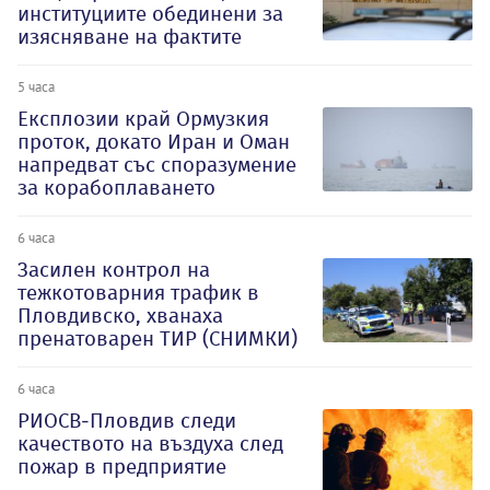
институциите обединени за
изясняване на фактите
5 часа
Експлозии край Ормузкия
проток, докато Иран и Оман
напредват със споразумение
за корабоплаването
6 часа
Засилен контрол на
тежкотоварния трафик в
Пловдивско, хванаха
пренатоварен ТИР (СНИМКИ)
6 часа
РИОСВ-Пловдив следи
качеството на въздуха след
пожар в предприятие