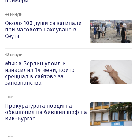
примери
44 минути
Около 100 души са загинали
при масовото нахлуване в
Сеута
48 минути
Мъж в Берлин упоил и
изнасилил 14 жени, които
срещнал в сайтове за
запознанства
1 час
Прокуратурата повдигна
обвинения на бившия шеф на
ВиК-Бургас
1 час