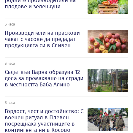
родните производители на
плодове и зеленчуци
3 часа
Производители на праскови
чакат с часове да предадат
продукцията си в Сливен
3 часа
Съдът във Варна образува 12
дела за премахване на сгради
в местността Баба Алино
3 часа
Гордост, чест и достойнство: С
военен ритуал в Плевен
посрещнаха участниците в
контингента ни в Косово