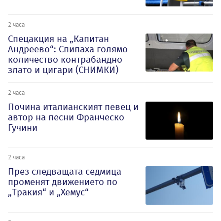
2 часа
Спецакция на „Капитан
Андреево“: Спипаха голямо
количество контрабандно
злато и цигари (СНИМКИ)
2 часа
Почина италианският певец и
автор на песни Франческо
Гучини
2 часа
През следващата седмица
променят движението по
„Тракия“ и „Хемус“