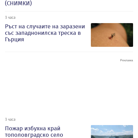
(СНИМКИ)
3 часа
Ръст на случаите на заразени
със западнонилска треска в
Гърция
3 часа
Пожар избухна край
тополовградско село