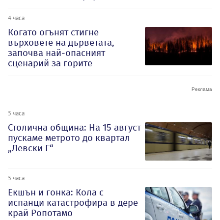
4 часа
Когато огънят стигне
върховете на дърветата,
започва най-опасният
сценарий за горите
5 часа
Столична община: На 15 август
пускаме метрото до квартал
„Левски Г“
5 часа
Екшън и гонка: Кола с
испанци катастрофира в дере
край Ропотамо