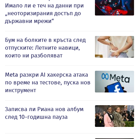
Имало ли е теч на данни при
„неоторизирания достъп до
държавни мрежи“
Бум на болките в кръста след
отпуските: Летните навици,
които ни разболяват
Meta разкри AI хакерска атака
по време на тестове, пуска нов
инструмент
Записва ли Риана нов албум
след 10-годишна пауза