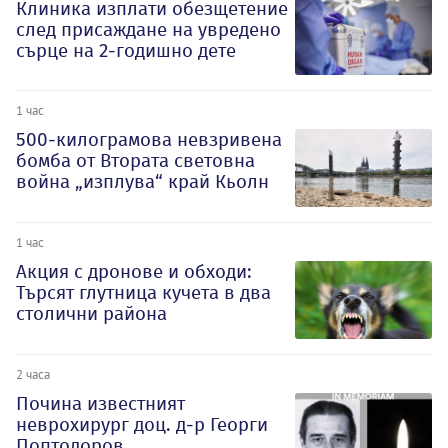
Клиника изплати обезщетение
след присаждане на увредено
сърце на 2-годишно дете
1 час
500-килограмова невзривена
бомба от Втората световна
война „изплува“ край Кьолн
1 час
Акция с дронове и обходи:
Търсят глутница кучета в два
столични района
2 часа
Почина известният
неврохирург доц. д-р Георги
Поптодоров