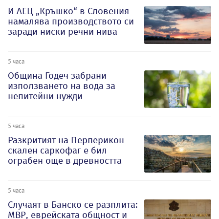
И АЕЦ „Кръшко“ в Словения
намалява производството си
заради ниски речни нива
5 часа
Община Годеч забрани
използването на вода за
непитейни нужди
5 часа
Разкритият на Перперикон
скален саркофаг е бил
ограбен още в древността
5 часа
Случаят в Банско се разплита:
МВР, еврейската общност и