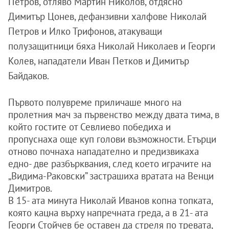
Петров, отляво Мартин Николов, отдясно
Димитър Цонев, дефанзивни халфове Николай
Петров и Илко Трифонов, атакуващи
полузащитници бяха Николай Николаев и Георги
Колев, нападатели Иван Петков и Димитър
Байдаков.
Първото полувреме приличаше много на
пролетния мач за първенство между двата тима, в
който гостите от Севлиево победиха и
пропуснаха още куп голови възможности. Етърци
отново почнаха нападателно и предизвикаха
едно- две разбърквания, след което играчите на
„Видима-Раковски” застрашиха вратата на Венци
Димитров.
В 15- ата минута Николай Иванов копна топката,
която кацна върху напречната греда, а в 21- ата
Георги Стойчев бе оставен да стреля по тревата,