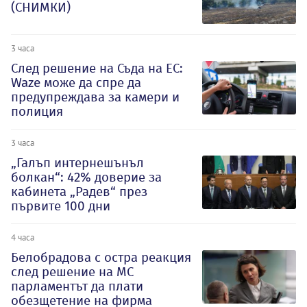
(СНИМКИ)
3 часа
След решение на Съда на ЕС:
Waze може да спре да
предупреждава за камери и
полиция
3 часа
„Галъп интернешънъл
болкан“: 42% доверие за
кабинета „Радев“ през
първите 100 дни
4 часа
Белобрадова с остра реакция
след решение на МС
парламентът да плати
обезщетение на фирма