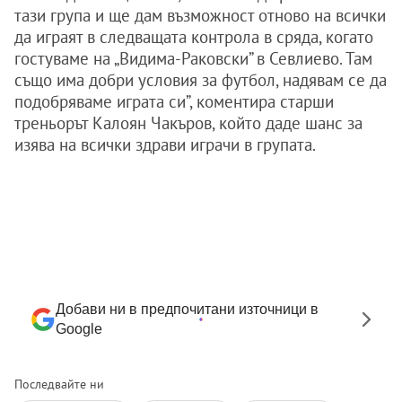
тази група и ще дам възможност отново на всички
да играят в следващата контрола в сряда, когато
гостуваме на „Видима-Раковски” в Севлиево. Там
също има добри условия за футбол, надявам се да
подобряваме играта си”, коментира старши
треньорът Калоян Чакъров, който даде шанс за
изява на всички здрави играчи в групата.
Добави ни в предпочитани източници в
Google
Последвайте ни