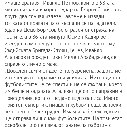
имаше вратарят Ивайло Петков, който в 58-ата
минута извади в корнер удар на Георги Стойчев, в
други два случая излезе навреме и извади
топката от краката на откъснали се нападатели.
Удар на Цецо Борисов бе отразен от стража на
гостите, а в 86-ата минута Юсмен Кадир бе
изведен сам срещу него, но стреля в тялото му.
Съдийската бригада- Стоян Денев, Ивайло
Атанасов и рожденникът Милен Арабаджиев, се
справи отлично с мача.
„Доволен съм и от двете полувремена, защото ме
интересуват старанието и усилията. Нито един от
футболистите не се спести и не се съхрани, което
им беше и задачата. Анализът ще си го направим в
понеделник, когато гледаме видеозаписа. Много
приятен съперник, имаше и хубави неща, въпреки
че теренът беше труден. Имам и забележки, които
ще отправя лично към футболистите. На този етап
освободени още няма, оставаме да работим с