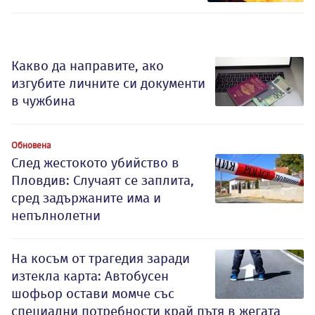
Какво да направите, ако
изгубите личните си документи
в чужбина
Обновена
След жестокото убийство в
Пловдив: Случаят се заплита,
сред задържаните има и
непълнолетни
На косъм от трагедия заради
изтекла карта: Автобусен
шофьор остави момче със
специални потребности край пътя в жегата