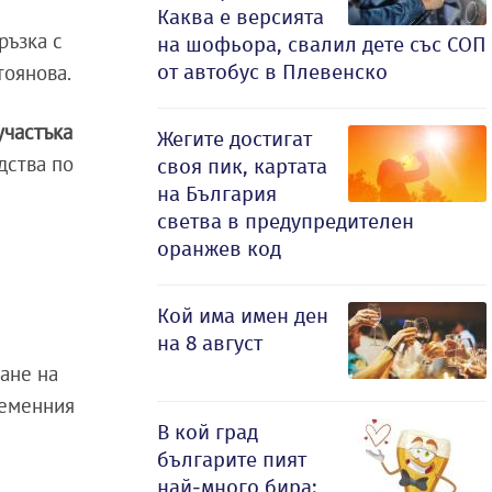
Каква е версията
ръзка с
на шофьора, свалил дете със СОП
от автобус в Плевенско
тоянова.
участъка
Жегите достигат
дства по
своя пик, картата
на България
светва в предупредителен
оранжев код
Кой има имен ден
на 8 август
ване на
ременния
В кой град
българите пият
най-много бира: