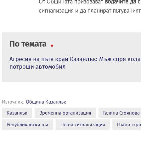
От Общината призовават
водачите да 
сигнализация и да планират пътуваният
По темата
Агресия на пътя край Казанлък: Мъж спря кола
потроши автомобил
Източник:
Община Казанлък
Казанлък
Временна организация
Галина Стоянова
Републикански път
Пътна сигнализация
Пътно стр