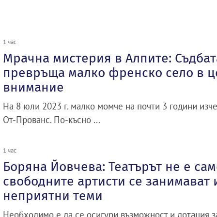
1 час
Мрачна мистерия в Алпите: Съдбат
превръща малко френско село в ц
внимание
На 8 юли 2023 г. малко момче на почти 3 години изче
От-Прованс. По-късно ...
1 час
Боряна Йовчева: Театърът не е сам
свободните артисти се занимават и
неприятни теми
Необходимо е да се осигури възможност и дотация 