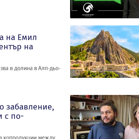
а на Емил
ентър на
зва в долина в Алп-дьо-
о забавление,
 с по-
за копродукции между