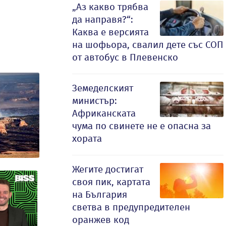
„Аз какво трябва
да направя?“:
Каква е версията
на шофьора, свалил дете със СОП
от автобус в Плевенско
Земеделският
министър:
Африканската
чума по свинете не е опасна за
хората
Жегите достигат
своя пик, картата
на България
светва в предупредителен
оранжев код