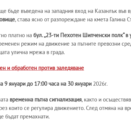
е бъде въведена на западния вход на Казанлък във в
товище
, става ясно от разпореждане на кмета Галина С
тно платно на
бул. „23-ти Пехотен Шипченски полк“ в 
временен режим на движение за пътните превозни сре
щата улична мрежа в града.
тен и обработен против заледяване
на
9 януари до 17:00 часа на 30 януари
2026г.
мата
временна пътна сигнализация
, както и осъществя
чрез които се регулира движението. След отмяна на в
е бъдат премахнати.