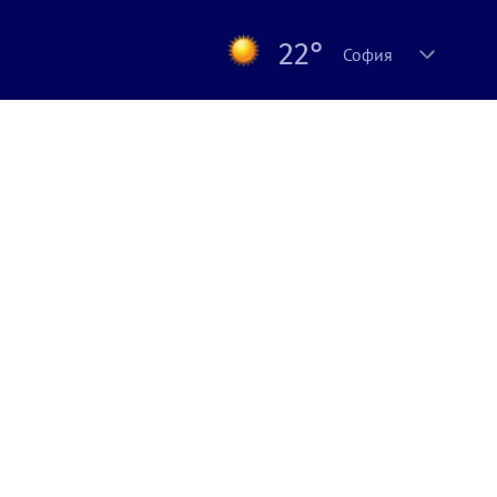
22°
София