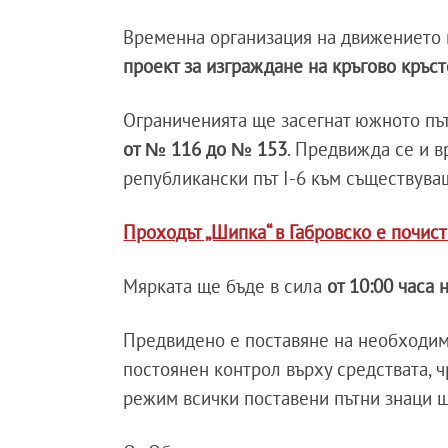
Временна организация на движението щ
проект за изграждане на кръгово кръс
Ограниченията ще засегнат южното пъ
от № 116 до № 153
. Предвижда се и 
републикански път I-6 към съществува
Проходът „Шипка“ в Габровско е почис
Мярката ще бъде в сила
от 10:00 часа 
Предвидено е поставяне на необходи
постоянен контрол върху средствата, 
режим всички поставени пътни знаци щ