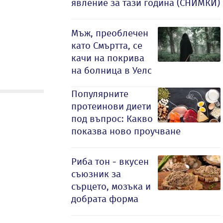
явление за тази година (СНИМКИ)
Мъж, преоблечен
като Смъртта, се
качи на покрива
на болница в Уелс
Популярните
протеинови диети
под въпрос: Какво
показва ново проучване
Риба тон - вкусен
съюзник за
сърцето, мозъка и
добрата форма