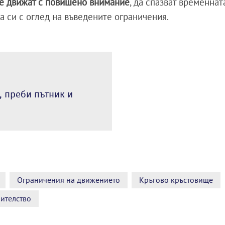
се движат с повишено внимание
, да спазват временнат
а си с оглед на въведените ограничения.
, преби пътник и
Ограничения на движението
Кръгово кръстовище
оителство