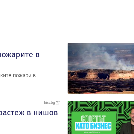
пожарите в
ските пожари в
biss.bg
 растеж в нишов