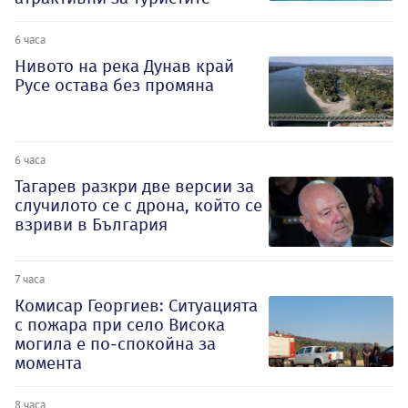
6 часа
Нивото на река Дунав край
Русе остава без промяна
6 часа
Тагарев разкри две версии за
случилото се с дрона, който се
взриви в България
7 часа
Комисар Георгиев: Ситуацията
с пожара при село Висока
могила е по-спокойна за
момента
8 часа