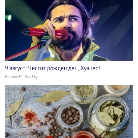
9 август: Честит рожден ден, Хуанес!
MelomanBG - Sled5.bg