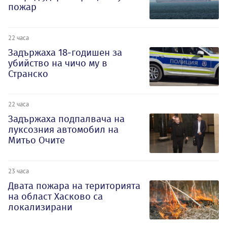
пожар
22 часа
Задържаха 18-годишен за
убийство на чичо му в
Странско
22 часа
Задържаха подпалвача на
луксозния автомобил на
Митьо Очите
23 часа
Двата пожара на територията
на област Хасково са
локализирани