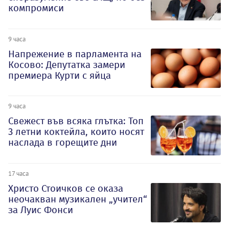
компромиси
9 часа
Напрежение в парламента на
Косово: Депутатка замери
премиера Курти с яйца
9 часа
Свежест във всяка глътка: Топ
3 летни коктейла, които носят
наслада в горещите дни
17 часа
Христо Стоичков се оказа
неочакван музикален „учител“
за Луис Фонси