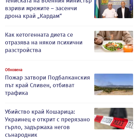
Тениската на военния министър
взриви мрежите – засенчи
дрона край „Кардам“
Как кетогенната диета се
отразява на някои психични
разстройства
Обновена
Пожар затвори Подбалканския
път край Сливен, отбиват
трафика
Убийство край Кошарица:
Украинец е открит с прерязано
гърло, задържаха негов
сънародник