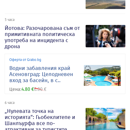
5 часа
Йотова: Разочарована съм от
примитивната политическа
употреба на инцидента с
дрона
Оферта от Grabo.bg
Водни забавления край
Асеновград: Целодневен
вход за басейн, в с..
Цена:
4.80 €
6.00 €
6 часа
„Нулевата точка на
историята“: Гьобеклитепе и
Шанлъурфа все по-
атрактивни за туристите