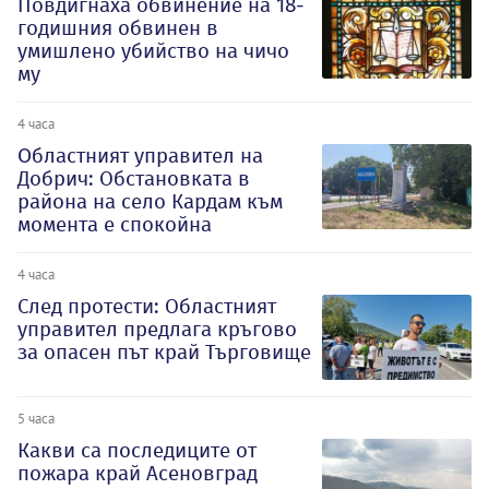
Повдигнаха обвинение на 18-
годишния обвинен в
умишлено убийство на чичо
му
4 часа
Oбластният управител на
Добрич: Обстановката в
района на село Кардам към
момента е спокойна
4 часа
След протести: Областният
управител предлага кръгово
за опасен път край Търговище
5 часа
Какви са последиците от
пожара край Асеновград