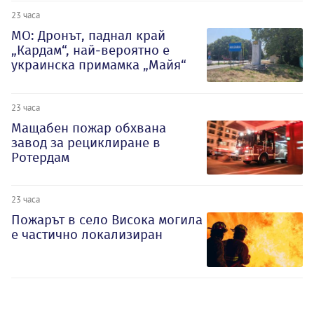
23 часа
МО: Дронът, паднал край
„Кардам“, най-вероятно е
украинска примамка „Майя“
23 часа
Мащабен пожар обхвана
завод за рециклиране в
Ротердам
23 часа
Пожарът в село Висока могила
е частично локализиран