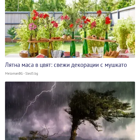
Лятна маса в цвят: свежи декорации с мушкато
MelomanBG - Sled5.bg