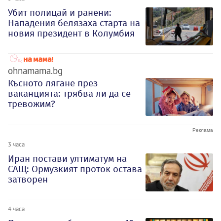
Убит полицай и ранени:
Нападения белязаха старта на
новия президент в Колумбия
ohnamama.bg
Късното лягане през
ваканцията: трябва ли да се
тревожим?
3 часа
Иран постави ултиматум на
САЩ: Ормузкият проток остава
затворен
4 часа