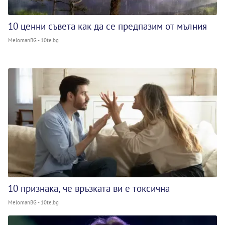
10 ценни съвета как да се предпазим от мълния
MelomanBG - 10te.bg
10 признака, че връзката ви е токсична
MelomanBG - 10te.bg