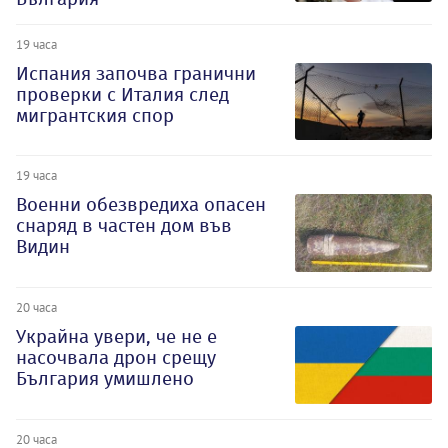
19 часа
Испания започва гранични
проверки с Италия след
мигрантския спор
19 часа
Военни обезвредиха опасен
снаряд в частен дом във
Видин
20 часа
Украйна увери, че не е
насочвала дрон срещу
България умишлено
20 часа