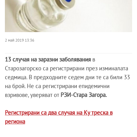
2 май 2019 13:36
13 случая на заразни заболявания
в
Старозагорско са регистрирани през изминалата
седмица. В предходните седем дни те са били 33
на брой. Не са регистрирани епидемични
взривове, уверяват от
РЗИ-Стара Загора.
Регистрирани са два случая на Ку треска в
региона