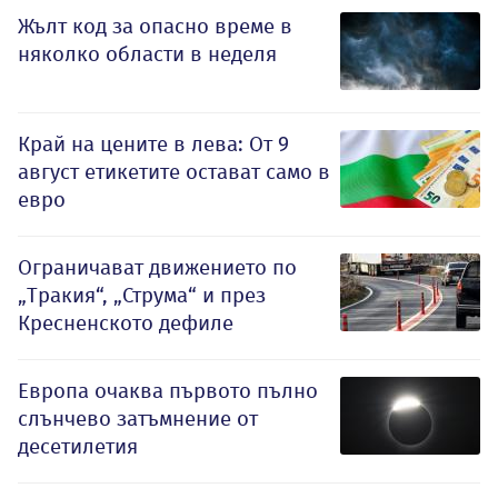
Жълт код за опасно време в
няколко области в неделя
Край на цените в лева: От 9
август етикетите остават само в
евро
Ограничават движението по
„Тракия“, „Струма“ и през
Кресненското дефиле
Европа очаква първото пълно
слънчево затъмнение от
десетилетия