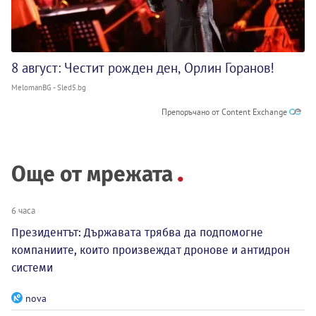
8 август: Честит рожден ден, Орлин Горанов!
MelomanBG - Sled5.bg
Препоръчано от Content Exchange
Още от мрежата
6 часа
Президентът: Държавата трябва да подпомогне
компаниите, които произвеждат дронове и антидрон
системи
nova