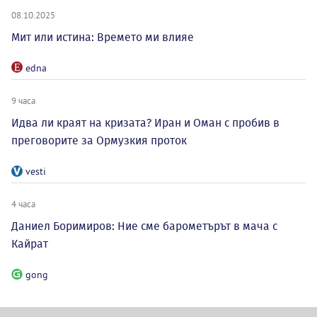
08.10.2025
Мит или истина: Времето ми влияе
edna
9 часа
Идва ли краят на кризата? Иран и Оман с пробив в
преговорите за Ормузкия проток
vesti
4 часа
Даниел Боримиров: Ние сме барометърът в мача с
Кайрат
gong