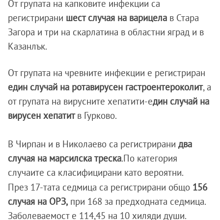
От групата на капковите инфекции са
регистрирани
шест случая на варицела
в Стара
Загора и три на скарлатина в областни яград и в
Казанлък.
От групата на чревните инфекции е регистриран
един случай на ротавирусен гастроентероколит
, а
от групата на вирусните хепатити-е
дин случай на
вирусен хепатит
в Гурково.
В Чирпан и в Николаево са регистрирани
два
случая на марсилска треска
.По категория
случаите са класифицирани като вероятни.
През 17-тата седмица са регистрирани общо
156
случая на ОРЗ,
при 168 за предходната седмица.
Заболеваемост е 114,45 на 10 хиляди души.