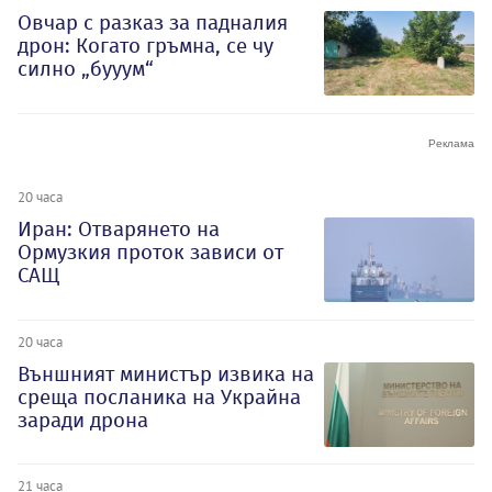
Овчар с разказ за падналия
дрон: Когато гръмна, се чу
силно „бууум“
20 часа
Иран: Отварянето на
Ормузкия проток зависи от
САЩ
20 часа
Външният министър извика на
среща посланика на Украйна
заради дрона
21 часа