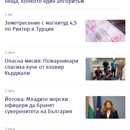
неща, колкото един алгоритъм
1 час
Земетресение с магнитуд 4,5
по Рихтер в Турция
2 часа
Опасна мисия: Пожарникари
спасиха куче от язовир
Кърджали
2 часа
Йотова: Младите морски
офицери да бранят
суверенитета на България
3 часа