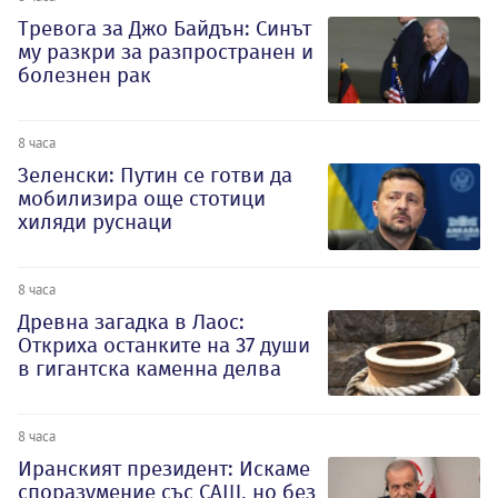
Тревога за Джо Байдън: Синът
му разкри за разпространен и
болезнен рак
8 часа
Зеленски: Путин се готви да
мобилизира още стотици
хиляди руснаци
8 часа
Древна загадка в Лаос:
Откриха останките на 37 души
в гигантска каменна делва
8 часа
Иранският президент: Искаме
споразумение със САЩ, но без