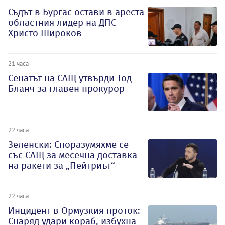
Съдът в Бургас остави в ареста
областния лидер на ДПС
Христо Широков
21 часа
Сенатът на САЩ утвърди Тод
Бланч за главен прокурор
22 часа
Зеленски: Споразумяхме се
със САЩ за месечна доставка
на ракети за „Пейтриът“
22 часа
Инцидент в Ормузкия проток:
Снаряд удари кораб, избухна