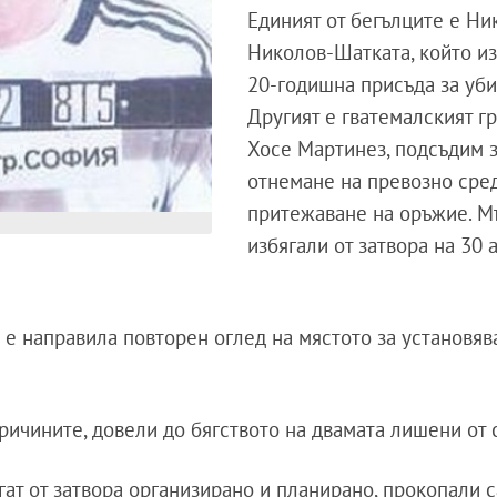
Единият от бегълците е Ни
Николов-Шатката, който и
20-годишна присъда за уби
Другият е гватемалският 
Хосе Мартинез, подсъдим з
отнемане на превозно сре
притежаване на оръжие. М
избягали от затвора на 30 
 е направила повторен оглед на мястото за установяв
ричините, довели до бягството на двамата лишени от 
ягат от затвора организирано и планирано, прокопали с