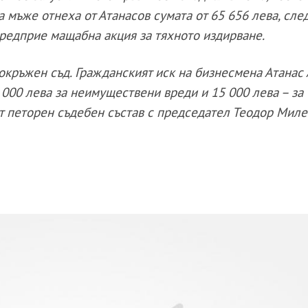
 мъже отнеха от Атанасов сумата от 65 656 лева, сле
редприе мащабна акция за тяхното издирване.
окръжен съд. Гражданският иск на бизнесмена Атанас 
0 000 лева за неимуществени вреди и 15 000 лева – за
т петорен съдебен състав с председател Теодор Миле