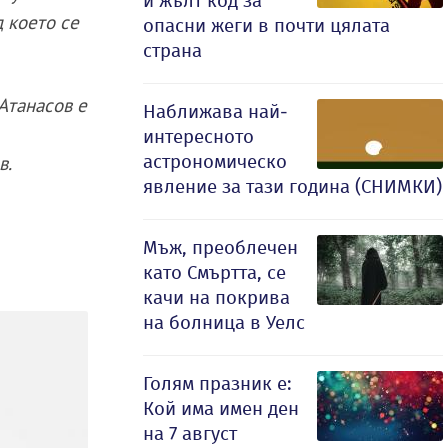
и жълт код за
д което се
опасни жеги в почти цялата
страна
Атанасов е
Наближава най-
интересното
астрономическо
в.
явление за тази година (СНИМКИ)
Мъж, преоблечен
като Смъртта, се
качи на покрива
на болница в Уелс
Голям празник е:
Кой има имен ден
на 7 август