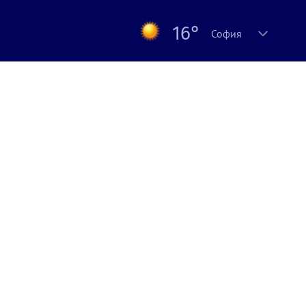
16°
София