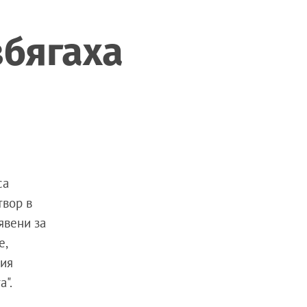
збягаха
са
твор в
явени за
е,
ция
а".