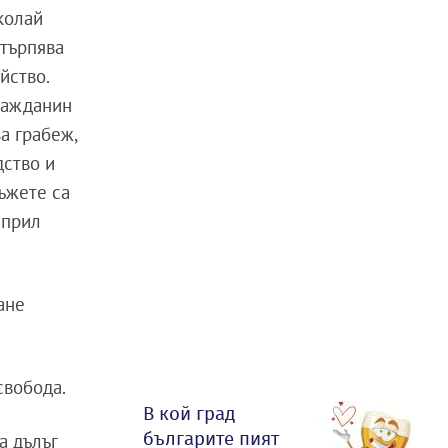
колай
зтърпява
йство.
гражданин
а грабеж,
дство и
ъжете са
април
ане
свобода.
В кой град
българите пият
а дълъг