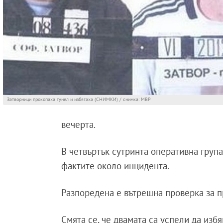
Затворници прокопаха тунел и избягаха (СНИМКИ) / снимка: МВР
вечерта.
В четвъртък сутринта оперативна група
фактите около инцидента.
Разпоредена е вътрешна проверка за п
Смята се, че двамата са успели да изб