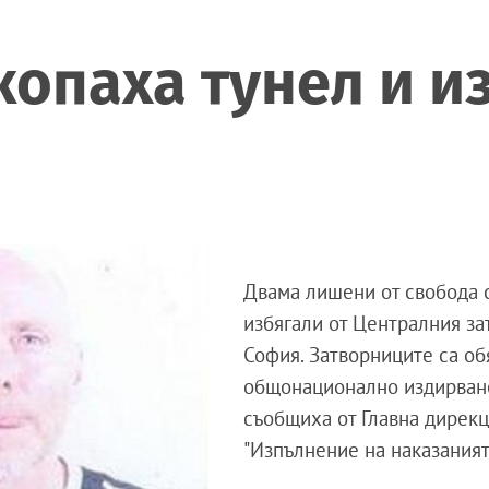
опаха тунел и и
Двама лишени от свобода 
избягали от Централния за
София. Затворниците са об
общонационално издирван
съобщиха от Главна дирек
"Изпълнение на наказаният