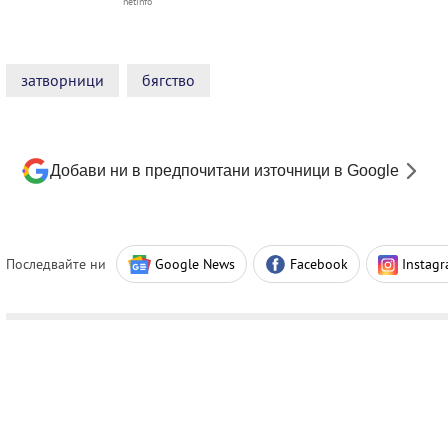
netinfo
затворници
бягство
Добави ни в предпочитани източници в Google
Последвайте ни
Google News
Facebook
Instag