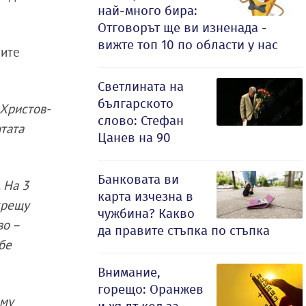
най-много бира:
Отговорът ще ви изненада -
вижте топ 10 по области у нас
ните
Светлината на
българското
 Христов-
слово: Стефан
итата
Цанев на 90
Банковата ви
 На 3
карта изчезна в
срещу
чужбина? Какво
во –
да правите стъпка по стъпка
 бе
Внимание,
горещо: Оранжев
 му