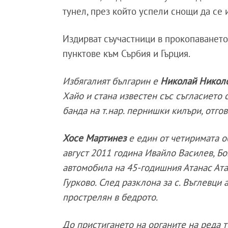
тунел, през който успели снощи да се 
Издирват съучастници в прокопаването 
пунктове към Сърбия и Гърция.
Избягалият българин е
Николай Никол
Хайо и стана известен със съгласието 
банда на т.нар. пернишки килъри, отго
Хосе Мартинез
е един от четиримата о
август 2011 година Ивайло Василев, Б
автомобила на 45-годишния Атанас Атан
Гурково. След разклона за с. Въглевци
прострелян в бедрото.
До пристигането на органите на реда т