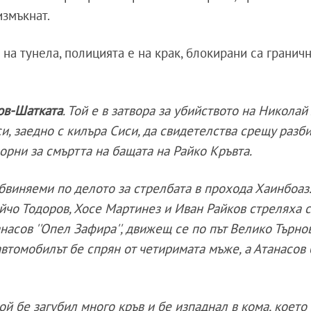
измъкнат.
на тунела, полицията е на крак, блокирани са гранич
ов-Шатката
. Той е в затвора за убийството на Николай
си, заедно с килъра Сиси, да свидетелства срещу разб
ворни за смъртта на бащата на Райко Кръвта.
бвиняеми по делото за стрелбата в прохода Хаинбоаз.
ойчо Тодоров, Хосе Мартинез и Иван Райков стреляха 
асов ''Опел Зафира'', движещ се по път Велико Търно
 автомобилът бе спрян от четиримата мъже, а Атанасов
ой бе загубил много кръв и бе изпаднал в кома, което