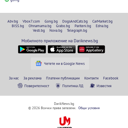
Abv.bg
Vbox7.com
Gong.bg
DogsAndCats.bg
CarMarket.bg
BISS.bg
Ohnamama.bg
Grabo.bg
Pariteni.bg
Edna.bg
Vesti.bg
Nova.bg
Telegraph.bg
Мобилното приложение на Dariknews.bg
Четете ни в Google News
За нас
За реклама
Платени публикации
Контакти
Facebook
Поверителност
Политика ЛД
Известия
DarikNews.bg
© 2026 Всички права запазени.
Общи условия