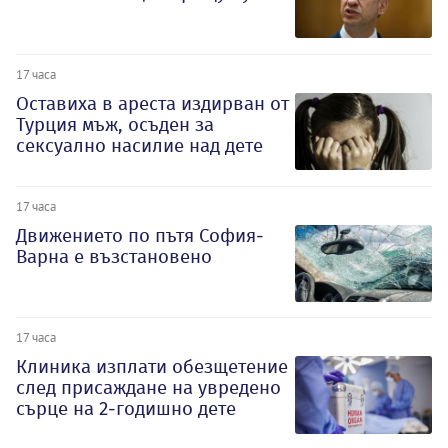
17 часа
Оставиха в ареста издирван от
Турция мъж, осъден за
сексуално насилие над дете
17 часа
Движението по пътя София-
Варна е възстановено
17 часа
Клиника изплати обезщетение
след присаждане на увредено
сърце на 2-годишно дете