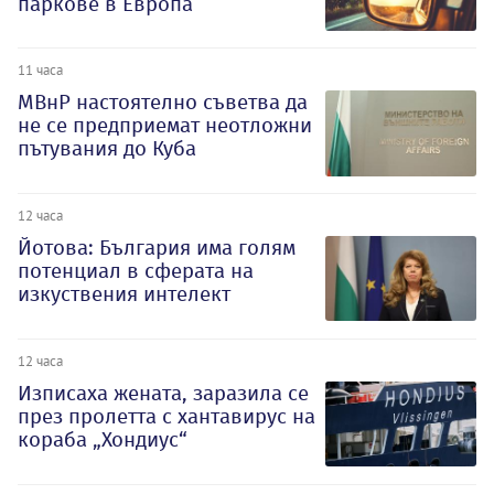
паркове в Европа
11 часа
МВнР настоятелно съветва да
не се предприемат неотложни
пътувания до Куба
12 часа
Йотова: България има голям
потенциал в сферата на
изкуствения интелект
12 часа
Изписаха жената, заразила се
през пролетта с хантавирус на
кораба „Хондиус“