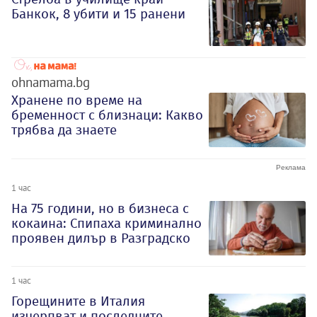
Банкок, 8 убити и 15 ранени
ohnamama.bg
Хранене по време на
бременност с близнаци: Какво
трябва да знаете
1 час
На 75 години, но в бизнеса с
кокаина: Спипаха криминално
проявен дилър в Разградско
1 час
Горещините в Италия
изчерпват и последните