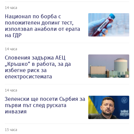
14 часа
Национал по борба с
положителен допинг тест,
използвал анаболи от ерата
на ГДР
14 часа
Словения задържа АЕЦ
„Кръшко“ в работа, за да
избегне риск за
електросистемата
14 часа
Зеленски ще посети Сърбия за
първи път след руската
инвазия
15 часа