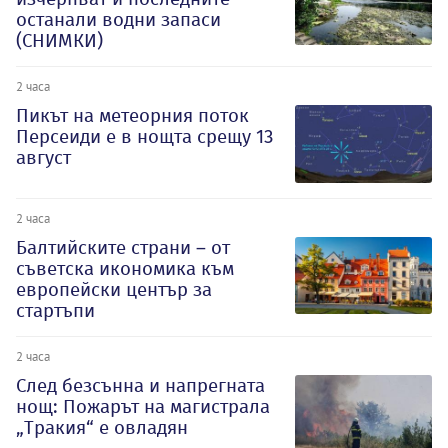
останали водни запаси
(СНИМКИ)
2 часа
Пикът на метеорния поток
Персеиди е в нощта срещу 13
август
2 часа
Балтийските страни – от
съветска икономика към
европейски център за
стартъпи
2 часа
След безсънна и напрегната
нощ: Пожарът на магистрала
„Тракия“ е овладян