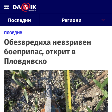
Последни
Региони
ПЛОВДИВ
Обезвредиха невзривен
боеприпас, открит в
Пловдивско