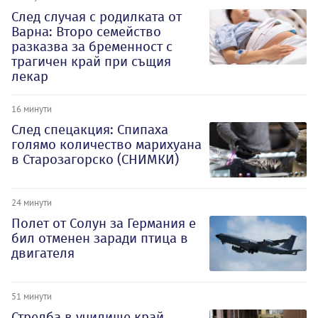
След случая с родилката от
Варна: Второ семейство
разказва за бременност с
трагичен край при същия
лекар
16 минути
След спецакция: Спипаха
голямо количество марихуана
в Старозагорско (СНИМКИ)
24 минути
Полет от Солун за Германия е
бил отменен заради птица в
двигателя
51 минути
Стрелба в училище край