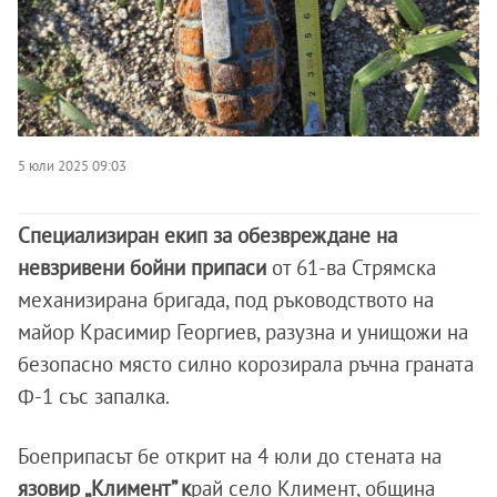
5 юли 2025 09:03
Специализиран екип за обезвреждане на
невзривени бойни припаси
от 61-ва Стрямска
механизирана бригада, под ръководството на
майор Красимир Георгиев, разузна и унищожи на
безопасно място силно корозирала ръчна граната
Ф-1 със запалка.
Боеприпасът бе открит на 4 юли до стената на
язовир „Климент” к
рай село Климент, община