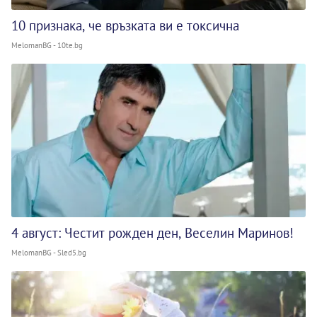
10 признака, че връзката ви е токсична
MelomanBG - 10te.bg
4 август: Честит рожден ден, Веселин Маринов!
MelomanBG - Sled5.bg