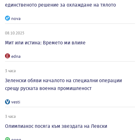
единственото решение за охлаждане на тялото
nova
08.10.2025
Мит или истина: Времето ми влияе
edna
3 часа
Зеленски обяви началото на специални операции
срещу руската военна промишленост
vesti
3 часа
Олимпиакос посяга към звездата на Левски
gong