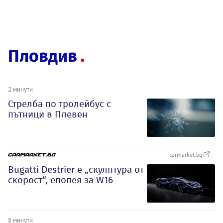
Пловдив
2 минути
Стрелба по тролейбус с
пътници в Плевен
carmarket.bg
Bugatti Destrier е „скулптура от
скорост“, епопея за W16
8 минути