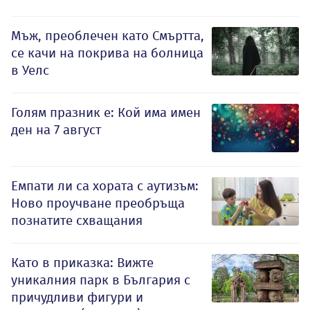
Мъж, преоблечен като Смъртта,
се качи на покрива на болница
в Уелс
Голям празник е: Кой има имен
ден на 7 август
Емпати ли са хората с аутизъм:
Ново проучване преобръща
познатите схващания
Като в приказка: Вижте
уникалния парк в България с
причудливи фигури и