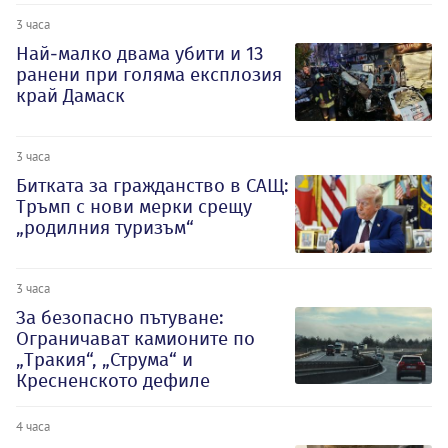
3 часа
Най-малко двама убити и 13
ранени при голяма експлозия
край Дамаск
3 часа
Битката за гражданство в САЩ:
Тръмп с нови мерки срещу
„родилния туризъм“
3 часа
За безопасно пътуване:
Ограничават камионите по
„Тракия“, „Струма“ и
Кресненското дефиле
4 часа