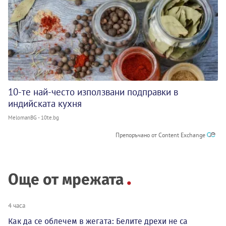
10-те най-често използвани подправки в
индийската кухня
MelomanBG - 10te.bg
Препоръчано от Content Exchange
Още от мрежата
4 часа
Как да се облечем в жегата: Белите дрехи не са