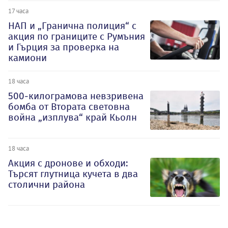
17 часа
НАП и „Гранична полиция“ с
акция по границите с Румъния
и Гърция за проверка на
камиони
18 часа
500-килограмова невзривена
бомба от Втората световна
война „изплува“ край Кьолн
18 часа
Акция с дронове и обходи:
Търсят глутница кучета в два
столични района