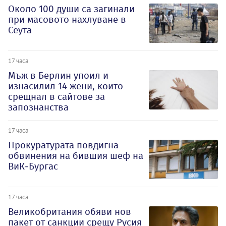
Около 100 души са загинали
при масовото нахлуване в
Сеута
17 часа
Мъж в Берлин упоил и
изнасилил 14 жени, които
срещнал в сайтове за
запознанства
17 часа
Прокуратурата повдигна
обвинения на бившия шеф на
ВиК-Бургас
17 часа
Великобритания обяви нов
пакет от санкции срещу Русия