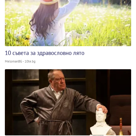
10 съвета за здравословно лято
MelomanBG - 10te.bg