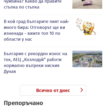
чужбина? Какво да правите
стъпка по стъпка
В кой град българите пият най-
много бира: Отговорът ще ви
изненада - вижте топ 10 по
области у нас
България с рекорден износ на
ток, АЕЦ „Козлодуй“ работи
нормално въпреки ниския
Дунав
Всичко от днес
Препоръчано