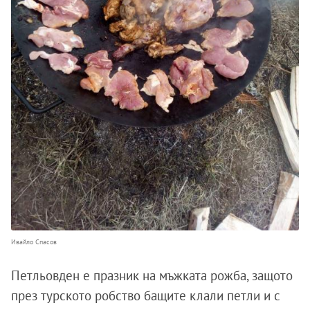
Ивайло Спасов
Петльовден е празник на мъжката рожба, защото
през турското робство бащите клали петли и с