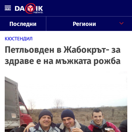
Последни
Региони
КЮСТЕНДИЛ
Петльовден в Жабокрът- за
здраве е на мъжката рожба