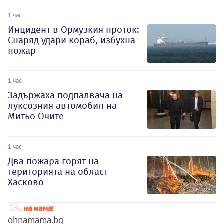
1 час
Инцидент в Ормузкия проток:
Снаряд удари кораб, избухна
пожар
1 час
Задържаха подпалвача на
луксозния автомобил на
Митьо Очите
1 час
Два пожара горят на
територията на област
Хасково
ohnamama.bg