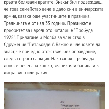
кръвта белязали вратите. Знакът бил подвеждащ,
че това семейство вече е дало син в еничарската
армия, казаха още участниците в празника.
Традицията е от над 35 години. Празникът е
приоритет за народното читалище "Пробуда
1928". Прилагаме и Молба за членство в
Сдружение "Петльовден". Важно е членовете да
знаят, че при едно отсъствие, без оправдание,
следва строга санкция. Наказаният трябва да
донесе печена кокошка, зелник или баница и 5
литра вино или ракия!