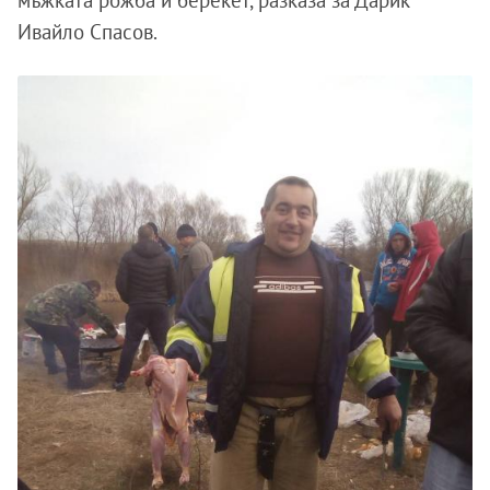
мъжката рожба и берекет, разказа за Дарик
Ивайло Спасов.