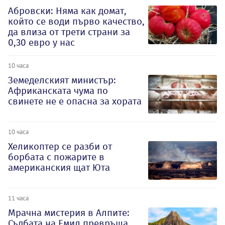
Абровски: Няма как домат,
който се води първо качество,
да влиза от трети страни за
0,30 евро у нас
10 часа
Земеделският министър:
Африканската чума по
свинете не е опасна за хората
10 часа
Хеликоптер се разби от
борбата с пожарите в
американския щат Юта
11 часа
Мрачна мистерия в Алпите:
Съдбата на Емил превръща