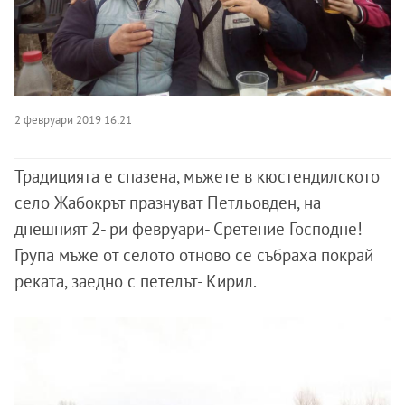
2 февруари 2019 16:21
Традицията е спазена, мъжете в кюстендилското
село Жабокрът празнуват Петльовден, на
днешният 2- ри февруари- Сретение Господне!
Група мъже от селото отново се събраха покрай
реката, заедно с петелът- Кирил.