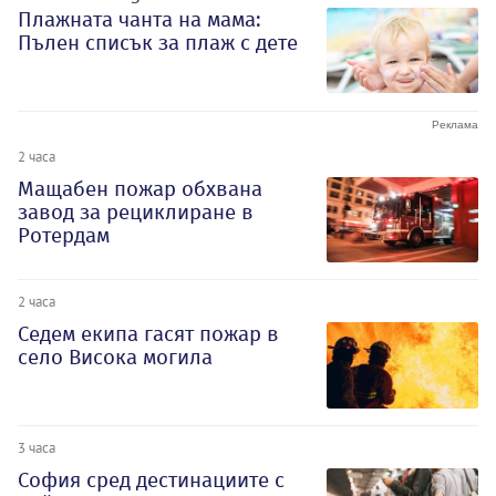
Плажната чанта на мама:
Пълен списък за плаж с дете
2 часа
Мащабен пожар обхвана
завод за рециклиране в
Ротердам
2 часа
Седем екипа гасят пожар в
село Висока могила
3 часа
София сред дестинациите с