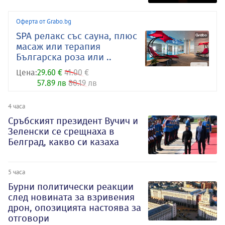
Оферта от Grabo.bg
SPA релакс със сауна, плюс
масаж или терапия
Българска роза или ..
Цена:
29.60 €
41.00 €
57.89 лв
80.19 лв
4 часа
Сръбският президент Вучич и
Зеленски се срещнаха в
Белград, какво си казаха
5 часа
Бурни политически реакции
след новината за взривения
дрон, опозицията настоява за
отговори