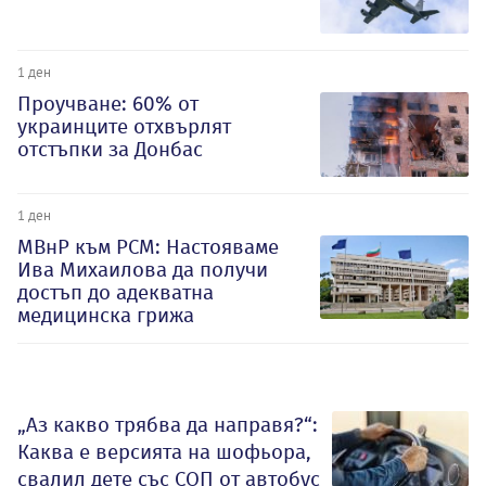
1 ден
Проучване: 60% от
украинците отхвърлят
отстъпки за Донбас
1 ден
МВнР към РСМ: Настояваме
Ива Михаилова да получи
достъп до адекватна
медицинска грижа
„Аз какво трябва да направя?“:
Каква е версията на шофьора,
свалил дете със СОП от автобус