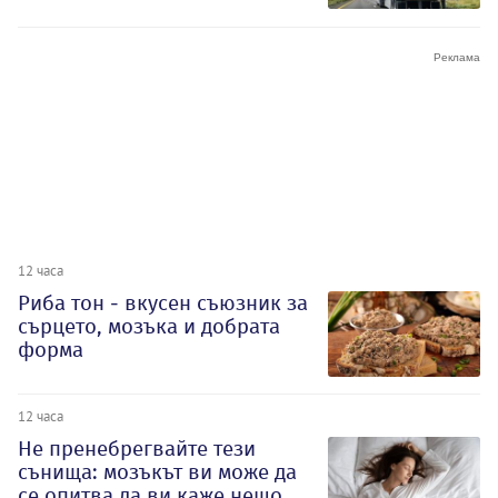
12 часа
Риба тон - вкусен съюзник за
сърцето, мозъка и добрата
форма
12 часа
Не пренебрегвайте тези
сънища: мозъкът ви може да
се опитва да ви каже нещо