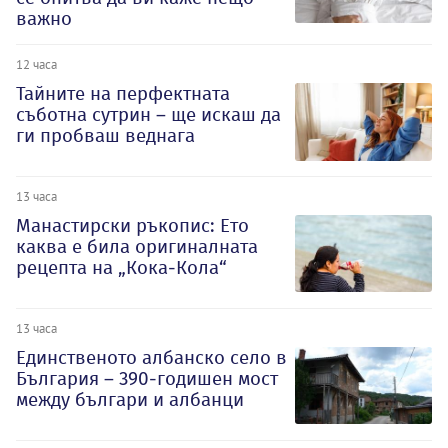
важно
12 часа
Тайните на перфектната
съботна сутрин – ще искаш да
ги пробваш веднага
13 часа
Манастирски ръкопис: Ето
каква е била оригиналната
рецепта на „Кока-Кола“
13 часа
Единственото албанско село в
България – 390-годишен мост
между българи и албанци