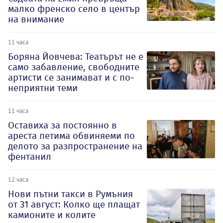
малко френско село в център
на внимание
11 часа
Боряна Йовчева: Театърът не е
само забавление, свободните
артисти се занимават и с по-
неприятни теми
11 часа
Оставиха за постоянно в
ареста петима обвиняеми по
делото за разпространение на
фентанил
12 часа
Нови пътни такси в Румъния
от 31 август: Колко ще плащат
камионите и колите