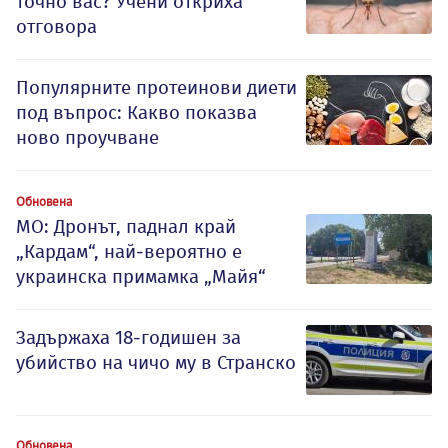
точно вас? Учени откриха
отговора
Популярните протеинови диети
под въпрос: Какво показва
ново проучване
Обновена
МО: Дронът, паднал край
„Кардам“, най-вероятно е
украинска примамка „Майя“
Задържаха 18-годишен за
убийство на чичо му в Странско
Обновена