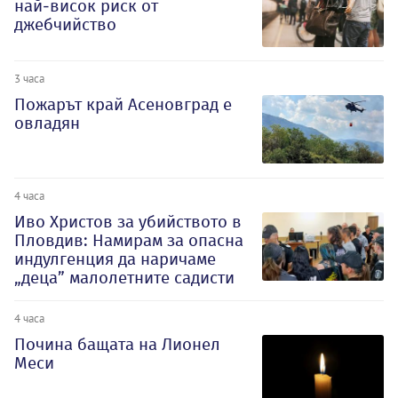
най-висок риск от
джебчийство
3 часа
Пожарът край Асеновград е
овладян
4 часа
Иво Христов за убийството в
Пловдив: Намирам за опасна
индулгенция да наричаме
„деца” малолетните садисти
4 часа
Почина бащата на Лионел
Меси