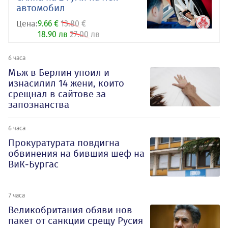
автомобил
Цена:
9.66 €
13.80 €
18.90 лв
27.00 лв
6 часа
Мъж в Берлин упоил и
изнасилил 14 жени, които
срещнал в сайтове за
запознанства
6 часа
Прокуратурата повдигна
обвинения на бившия шеф на
ВиК-Бургас
7 часа
Великобритания обяви нов
пакет от санкции срещу Русия