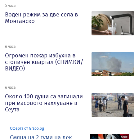
5 часа
Воден режим за две села в
Монтанско
6 часа
Огромен пожар избухна в
столичен квартал (СНИМКИ/
ВИДЕО)
6 часа
Около 100 души са загинали
при масовото нахлуване в
Сеута
Оферта от Grabo.bg
Смяна на 2 гуми на лек