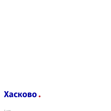
Хасково
1 час