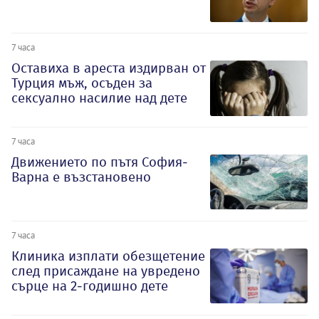
7 часа
Оставиха в ареста издирван от
Турция мъж, осъден за
сексуално насилие над дете
7 часа
Движението по пътя София-
Варна е възстановено
7 часа
Клиника изплати обезщетение
след присаждане на увредено
сърце на 2-годишно дете