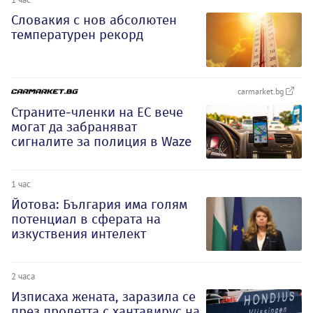
Словакия с нов абсолютен
температурен рекорд
carmarket.bg
Страните-членки на ЕС вече
могат да забраняват
сигналите за полиция в Waze
1 час
Йотова: България има голям
потенциал в сферата на
изкуствения интелект
2 часа
Изписаха жената, заразила се
през пролетта с хантавирус на