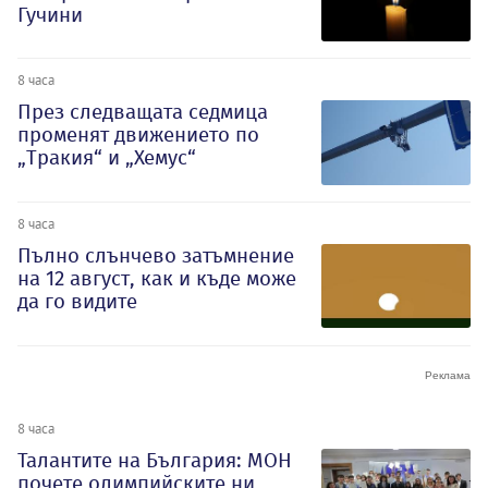
Гучини
8 часа
През следващата седмица
променят движението по
„Тракия“ и „Хемус“
8 часа
Пълно слънчево затъмнение
на 12 август, как и къде може
да го видите
8 часа
Талантите на България: МОН
почете олимпийските ни