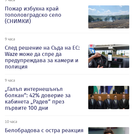
Пожар избухна край
тополовградско село
(СНИМКИ)
9 часа
След решение на Съда на ЕС:
Waze може да спре да
предупреждава за камери и
полиция
9 часа
„Галъп интернешънъл
болкан“: 42% доверие за
кабинета „Радев“ през
първите 100 дни
10 часа
Белобрадова с остра реакция