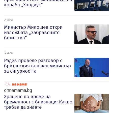
кораба „Хондиус“
2 часа
Министър Милошев откри
изложбата „Забравените
божества“
3 часа
Радев проведе разговор с
британския външен министър
за сигурността
ohnamama.bg
Хранене по време на
бременност с близнаци: Какво
трябва да знаете