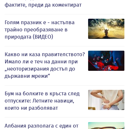
фактите, преди да коментират
Голям празник е - настъпва
трайно преобразяване в
природата (ВИДЕО)
Какво ни каза правителството?
Имало ли е теч на данни при
„неоторизирания достъп до
държавни мрежи“
Бум на болките в кръста след
отпуските: Летните навици,
които ни разболяват
Албания разполага с един от