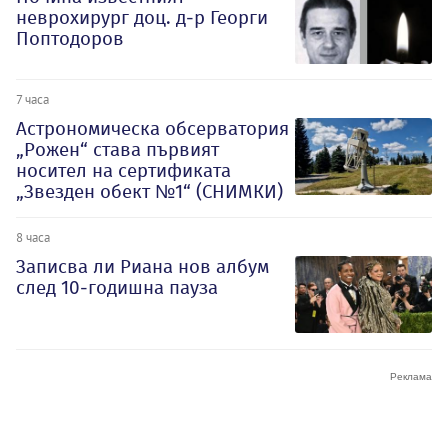
неврохирург доц. д-р Георги
Поптодоров
7 часа
Астрономическа обсерватория
„Рожен“ става първият
носител на сертификата
„Звезден обект №1“ (СНИМКИ)
8 часа
Записва ли Риана нов албум
след 10-годишна пауза