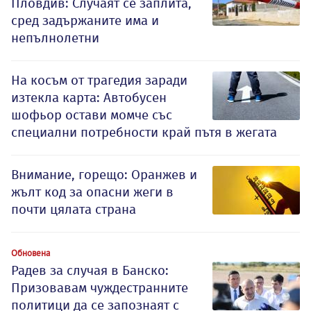
Пловдив: Случаят се заплита,
сред задържаните има и
непълнолетни
На косъм от трагедия заради
изтекла карта: Автобусен
шофьор остави момче със
специални потребности край пътя в жегата
Внимание, горещо: Оранжев и
жълт код за опасни жеги в
почти цялата страна
Обновена
Радев за случая в Банско:
Призовавам чуждестранните
политици да се запознаят с