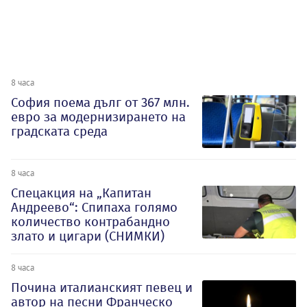
8 часа
София поема дълг от 367 млн.
евро за модернизирането на
градската среда
8 часа
Спецакция на „Капитан
Андреево“: Спипаха голямо
количество контрабандно
злато и цигари (СНИМКИ)
8 часа
Почина италианският певец и
автор на песни Франческо