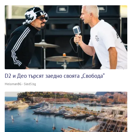
D2 и Део търсят заедно своята „Свобода“
MelomanBG - Sled5.bg