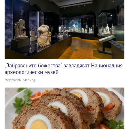
„Забравените божества“ завладяват Националния
археологически музей
MelomanBG - Sled5.bg