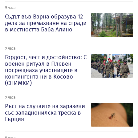
9 часа
Съдът във Варна образува 12
дела за премахване на сгради
в местността Баба Алино
9 часа
Гордост, чест и достойнство: С
военен ритуал в Плевен
посрещнаха участниците в
контингента ни в Косово
(СНИМКИ)
9 часа
Ръст на случаите на заразени
със западнонилска треска в
Гърция
9 часа