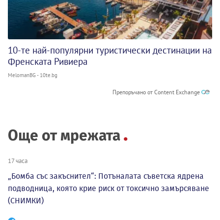
10-те най-популярни туристически дестинации на
Френската Ривиера
MelomanBG - 10te.bg
Препоръчано от Content Exchange
Още от мрежата
17 часа
„Бомба със закъснител“: Потъналата съветска ядрена
подводница, която крие риск от токсично замърсяване
(СНИМКИ)