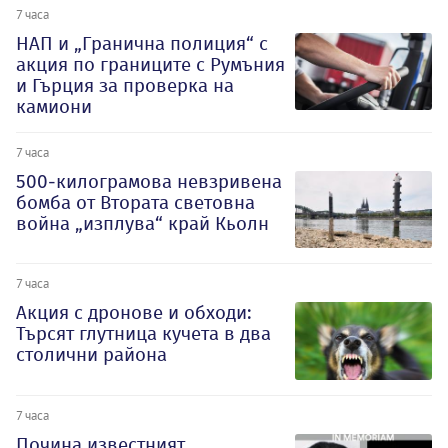
7 часа
НАП и „Гранична полиция“ с
акция по границите с Румъния
и Гърция за проверка на
камиони
7 часа
500-килограмова невзривена
бомба от Втората световна
война „изплува“ край Кьолн
7 часа
Акция с дронове и обходи:
Търсят глутница кучета в два
столични района
7 часа
Почина известният