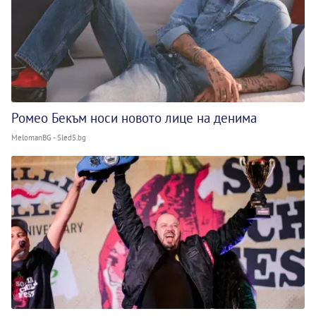
Ромео Бекъм носи новото лице на денима
MelomanBG - Sled5.bg