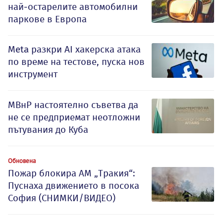
най-остарелите автомобилни
паркове в Европа
Meta разкри AI хакерска атака
по време на тестове, пуска нов
инструмент
МВнР настоятелно съветва да
не се предприемат неотложни
пътувания до Куба
Обновена
Пожар блокира АМ „Тракия“:
Пуснаха движението в посока
София (СНИМКИ/ВИДЕО)