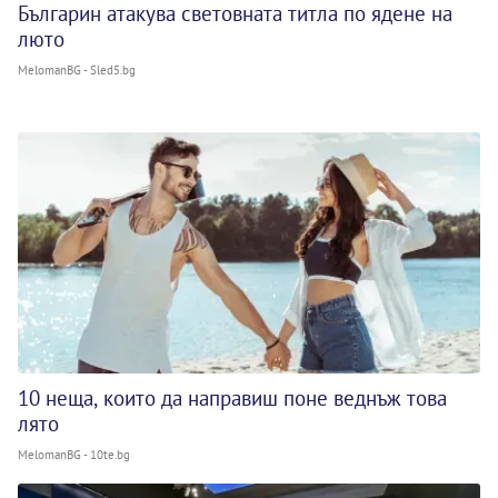
Българин атакува световната титла по ядене на
люто
MelomanBG - Sled5.bg
10 неща, които да направиш поне веднъж това
лято
MelomanBG - 10te.bg