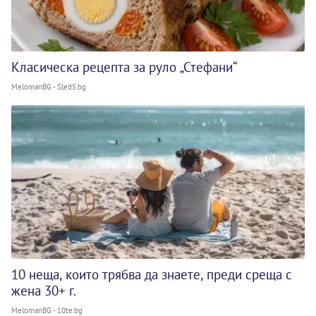
Класическа рецепта за руло „Стефани“
MelomanBG - Sled5.bg
10 неща, които трябва да знаете, преди среща с
жена 30+ г.
MelomanBG - 10te.bg