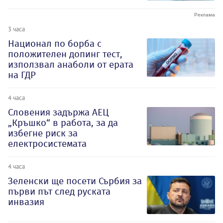
3 часа
Национал по борба с
положителен допинг тест,
използвал анаболи от ерата
на ГДР
4 часа
Словения задържа АЕЦ
„Кръшко“ в работа, за да
избегне риск за
електросистемата
4 часа
Зеленски ще посети Сърбия за
първи път след руската
инвазия