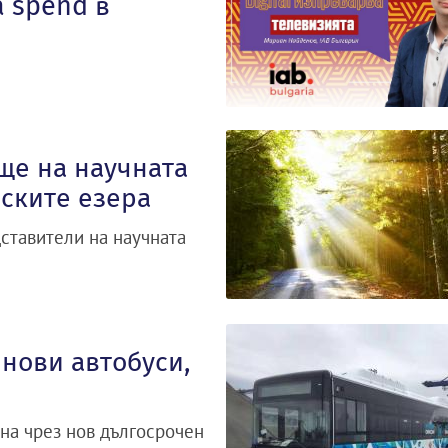
 spend в
ще на научната
ските езера
ставители на научната
нови автобуси,
на чрез нов дългосрочен