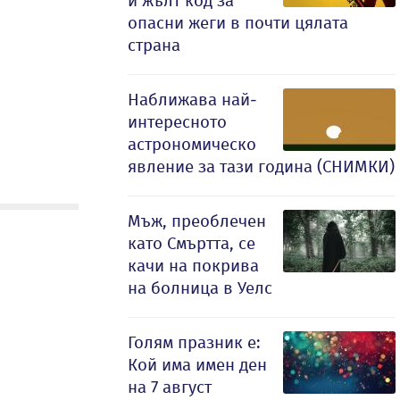
и жълт код за
опасни жеги в почти цялата
страна
Наближава най-
интересното
астрономическо
явление за тази година (СНИМКИ)
Мъж, преоблечен
като Смъртта, се
качи на покрива
на болница в Уелс
Голям празник е:
Кой има имен ден
на 7 август