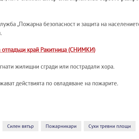
лужба „Пожарна безопасност и защита на населението“
.
а отпадъци край Ракитница (СНИМКИ)
гнати жилищни сгради или пострадали хора.
лжават действията по овладяване на пожарите.
Силен вятър
Пожарникари
Сухи тревни площи