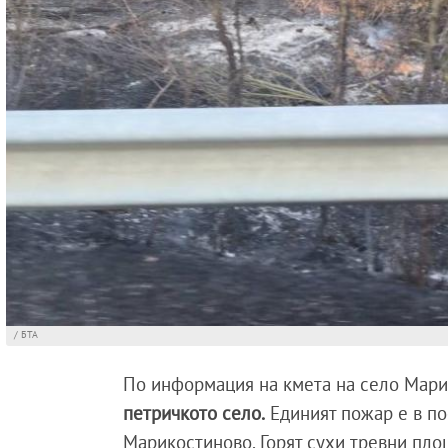
/ БТА
По информация на кмета на село Мари
петричкото село.
Единият пожар е в по
Марикостиново. Горят сухи тревни пло