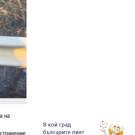
а на
В кой град
българите пият
остранение