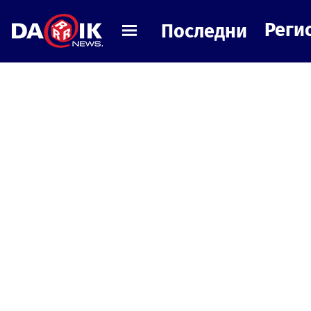
Реги
Последни