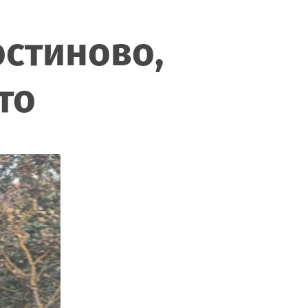
остиново,
то