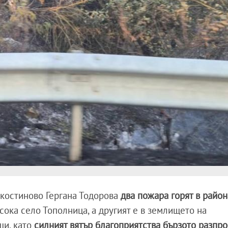
костиново Гергана Тодорова
два пожара горят в район
сока село Тополница, а другият е в землището на
щи, като
силният вятър благоприятства бързото разпр