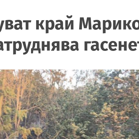
уват край Марик
атруднява гасене