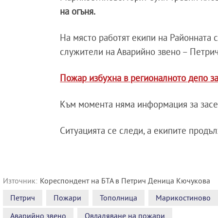
на огъня.
На място работят екипи на Районната с
служители на Аварийно звено – Петрич
Пожар избухна в регионалното депо з
Към момента няма информация за засе
Ситуацията се следи, а екипите продъ
Източник:
Кореспондент на БТА в Петрич Деница Кючукова
Петрич
Пожари
Тополница
Марикостиново
Аварийно звено
Овладяване на пожари