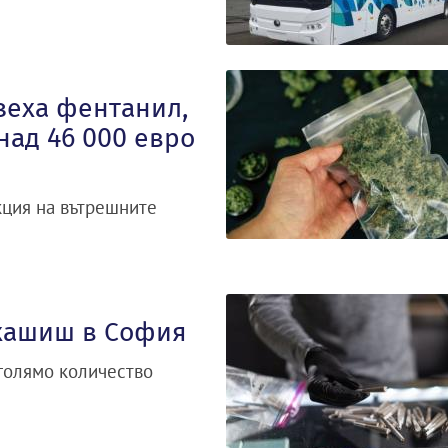
зеха фентанил,
над 46 000 евро
кция на вътрешните
 хашиш в София
голямо количество