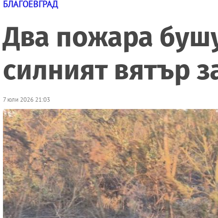
БЛАГОЕВГРАД
Два пожара буш
силният вятър з
7 юли 2026 21:03