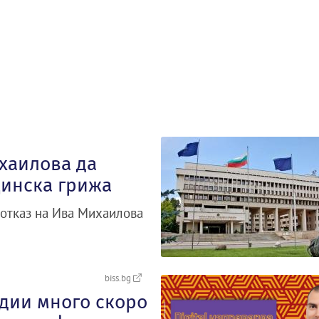
хаилова да
цинска грижа
 отказ на Ива Михаилова
biss.bg
дии много скоро