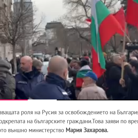
аващата роля на Русия за освобождението на Българи
одкрепата на българските граждани.Това заяви по вре
кото външно министерство
Мария Захарова.