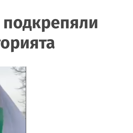
а подкрепяли
торията