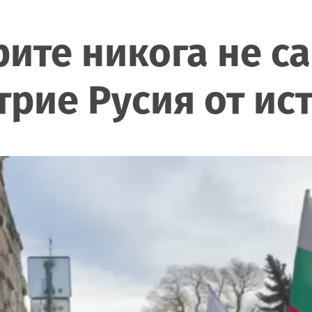
рите никога не с
трие Русия от ис