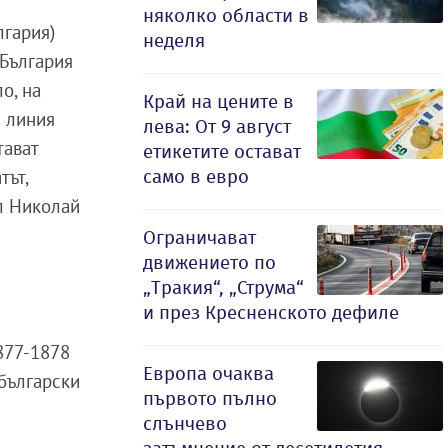
няколко области в
лгария)
неделя
 България
о, на
Край на цените в
а линия
лева: От 9 август
тават
етикетите остават
само в евро
тът,
л Николай
Ограничават
движението по
„Тракия“, „Струма“
и през Кресненското дефиле
1877-1878
Европа очаква
български
първото пълно
слънчево