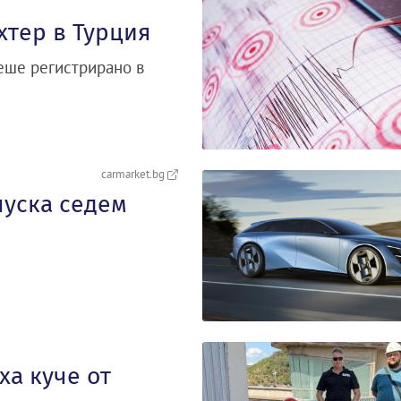
хтер в Турция
беше регистрирано в
carmarket.bg
пуска седем
а куче от