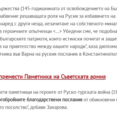
ържества (145-годишнината от освобождението на Бъ
 забвение решаващата роля на Русия за избавянето на
 наред с други неща, незачитане на собственото минал
а героичните опълченци <...> Убедени сме, че подобн
българските патриоти, които истински почитат и защи
та на приятелство между нашите народи", каза диплома
тника във Варна на руския посланик в Константинопо
премести Паметника на Съветската армия
ветя паметници на героите от Руско-турската война (
ногобройните благодарствени послания
от обикновени 
о посолство", добави Захарова.