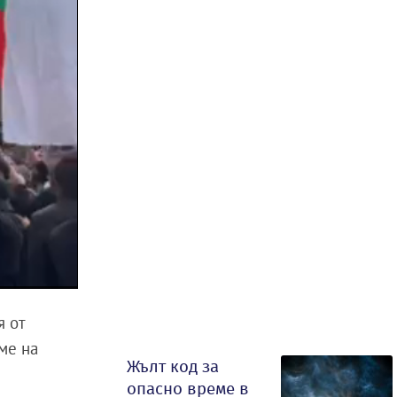
я от
ме на
Жълт код за
опасно време в