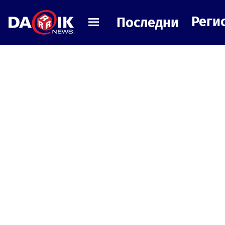
Реги
Последни