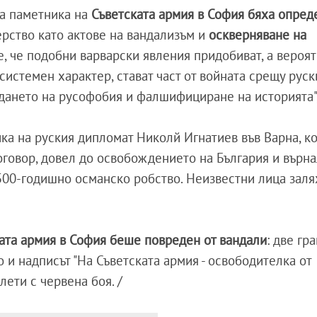
на паметника на
Съветската армия в София бяха опред
рство като актове на вандализъм и
оскверняване на
е, че подобни варварски явления придобиват, а вероят
истемен характер, стават част от войната срещу руск
ането на русофобия и фалшифициране на историята", 
ка на руския дипломат Николй Игнатиев във Варна, к
говор, довел до освобождението на България и върна
 500-годишно османско робство. Неизвестни лица заля
ата армия в София беше повреден от вандали
: две гр
о и надписът "На Съветската армия - освободителка от
лети с червена боя. /