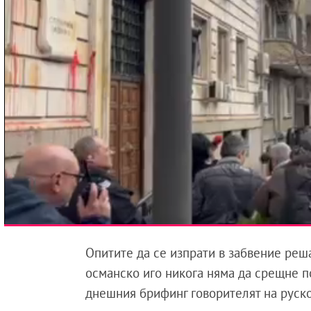
Опитите да се изпрати в забвение реш
османско иго никога няма да срещне п
днешния брифинг говорителят на рус