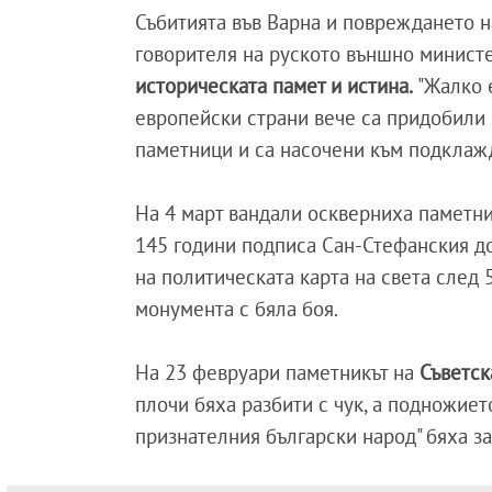
Събитията във Варна и повреждането 
говорителя на руското външно министе
историческата памет и истина.
"Жалко 
европейски страни вече са придобили с
паметници и са насочени към подклажд
На 4 март вандали оскверниха паметни
145 години подписа Сан-Стефанския до
на политическата карта на света след
монумента с бяла боя.
На 23 февруари паметникът на
Съветск
плочи бяха разбити с чук, а подножиет
признателния български народ" бяха за