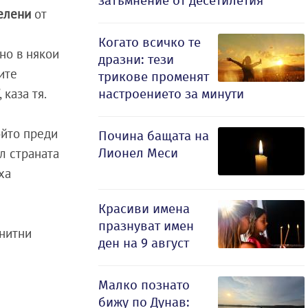
затъмнение от десетилетия
елени
от
Когато всичко те
но в някои
дразни: тези
ите
трикове променят
каза тя.
настроението за минути
ойто преди
Почина бащата на
Лионел Меси
л страната
ха
Красиви имена
празнуват имен
анитни
ден на 9 август
Малко познато
бижу по Дунав: