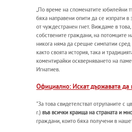
„По време на споменатите юбилейни т
бяха направени опити да се изпрати в
от чуждестранен гнет. Виждаме в това,
собствените граждани, на потомците н
никога няма да срещне симпатии сред 
както своята история, така и традиция
коментирайки оскверняването на паме
Игнатиев.
Официално: Искат държавата да 
"За това свидетелстват отрупаните с ц
г.)
във всички краища на страната и м
граждани, които бяха получени в нашет