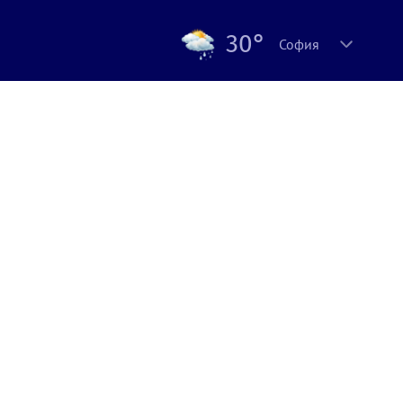
30°
София