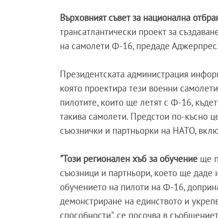
Върховният съвет за национална отбр
трансатлантически проект за създаван
на самолети Ф-16, предаде Аджерпрес
Президентската администрация информ
която проектира тези военни самолети
пилотите, които ще летят с Ф-16, къде
такива самолети. Предстои по-късно це
съюзнички и партньорки на НАТО, вкл
"Този регионален хъб за обучение
ще п
съюзници и партньори, което ще даде 
обучението на пилоти на Ф-16, доприна
демонстриране на единството и укреп
способности", се посочва в съобщениет