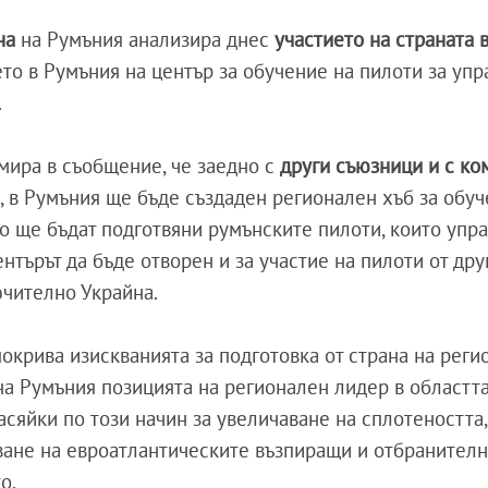
ана
на Румъния анализира днес
участието на страната 
ето в Румъния на център за обучение на пилоти за уп
.
ира в съобщение, че заедно с
други съюзници и с ко
, в Румъния ще бъде създаден регионален хъб за обуч
то ще бъдат подготвяни румънските пилоти, които упр
нтърът да бъде отворен и за участие на пилоти от дру
ючително Украйна.
окрива изискванията за подготовка от страна на реги
на Румъния позицията на регионален лидер в областта
сяйки по този начин за увеличаване на сплотеността,
ване на евроатлантическите възпиращи и отбранител
о.