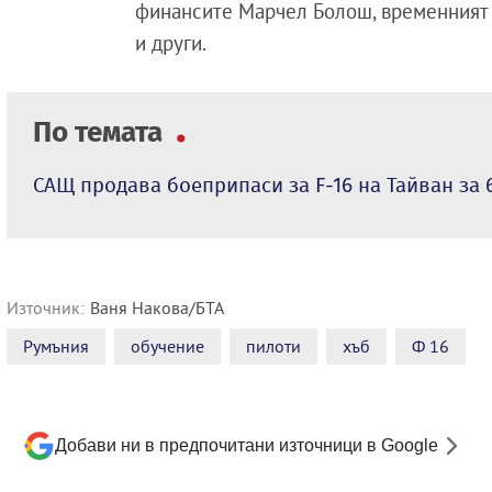
финансите Марчел Болош, временният 
и други.
По темата
САЩ продава боеприпаси за F-16 на Тайван за 
Източник:
Ваня Накова/БТА
Румъния
обучение
пилоти
хъб
Ф 16
Добави ни в предпочитани източници в Google