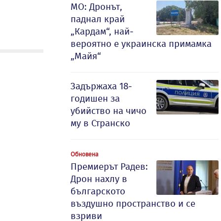
МО: Дронът,
паднал край
„Кардам“, най-
вероятно е украинска примамка
„Майя“
Задържаха 18-
годишен за
убийство на чичо
му в Странско
Обновена
Премиерът Радев:
Дрон нахлу в
българското
въздушно пространство и се
взриви