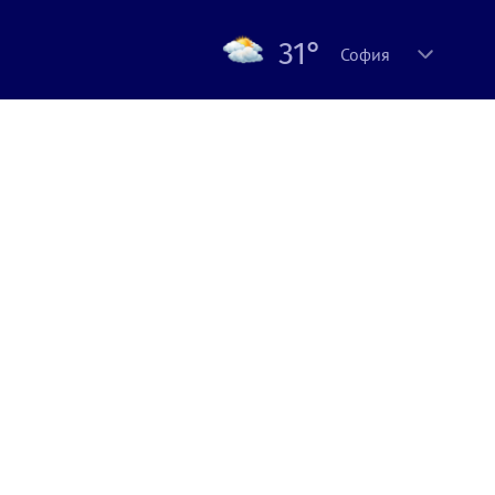
31°
София