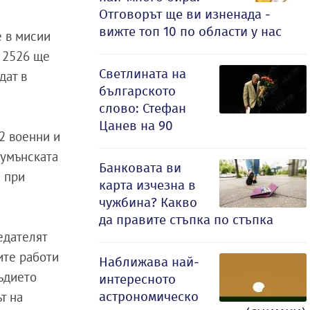
Отговорът ще ви изненада -
вижте топ 10 по области у нас
е в мисии
о 2526 ще
Светлината на
дат в
българското
слово: Стефан
Цанев на 90
2 военни и
румънската
Банковата ви
е при
карта изчезна в
чужбина? Какво
да правите стъпка по стъпка
едателят
ите работи
Наближава най-
ъдието
интересното
астрономическо
т на