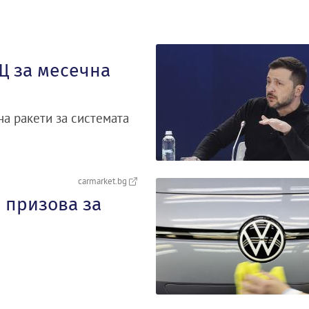
Щ за месечна
на ракети за системата
carmarket.bg
 призова за