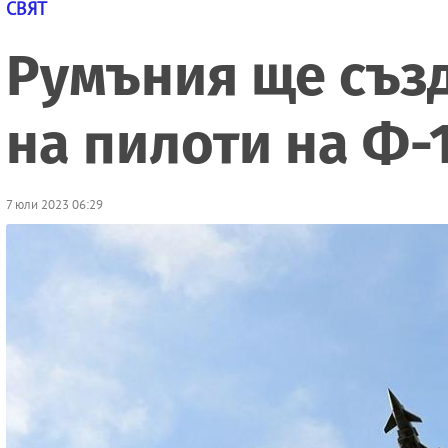
СВЯТ
Румъния ще създ
на пилоти на Ф-
7 юли 2023 06:29