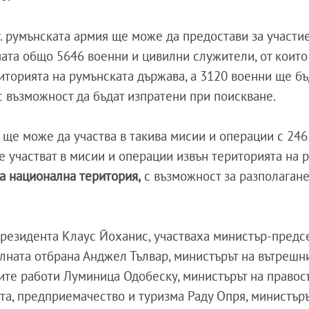
г. румънската армия ще може да предостави за участи
ната общо 5646 военни и цивилни служители, от коит
иторията на румънската държава, а 3120 военни ще бъ
 с възможност да бъдат изпратени при поискване.
ще може да участва в такива мисии и операции с 246
е участват в мисии и операции извън територията на 
на национална територия,
с възможност за разполаган
президента Клаус Йоханис, участваха министър-предс
лната отбрана Анджел Тълвар, министърът на вътрешн
ите работи Луминица Одобеску, министърът на правос
та, предприемачество и туризма Раду Опря, министъръ