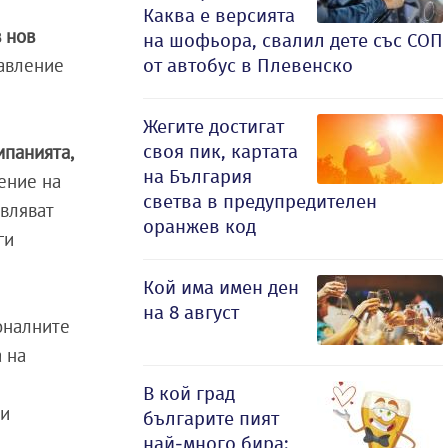
Каква е версията
в нов
на шофьора, свалил дете със СОП
равление
от автобус в Плевенско
Жегите достигат
своя пик, картата
мпанията,
на България
ение на
светва в предупредителен
авляват
оранжев код
ги
Кой има имен ден
на 8 август
оналните
 на
В кой град
ни
българите пият
най-много бира: