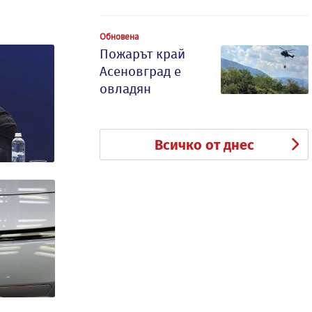
Обновена
Пожарът край
Асеновград е
овладян
Всичко от днес