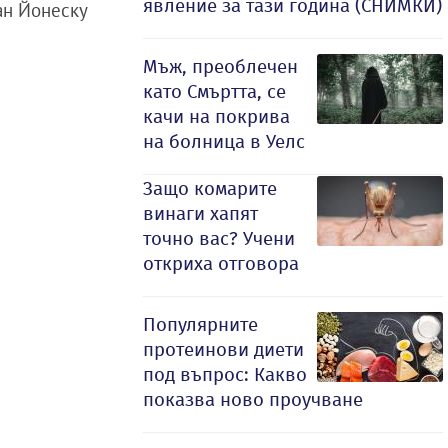
явление за тази година (СНИМКИ)
ан Йонеску
Мъж, преоблечен
като Смъртта, се
качи на покрива
на болница в Уелс
Защо комарите
винаги хапят
точно вас? Учени
откриха отговора
Популярните
протеинови диети
под въпрос: Какво
показва ново проучване