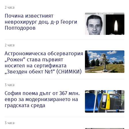
2 часа
Почина известният
неврохирург доц. д-р Георги
Поптодоров
2 часа
Астрономическа обсерватория
„Рожен“ става първият
носител на сертификата
„Звезден обект №1“ (СНИМКИ)
3 часа
София поема дълг от 367 млн.
евро за модернизирането на
градската среда
3 часа