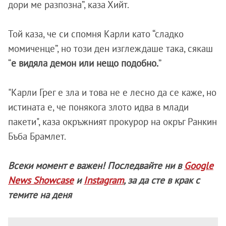
дори ме разпозна”, каза Хийт.
Той каза, че си спомня Карли като “сладко
момиченце”, но този ден изглеждаше така, сякаш
“
е видяла демон или нещо подобно.
”
"Карли Грег е зла и това не е лесно да се каже, но
истината е, че понякога злото идва в млади
пакети", каза окръжният прокурор на окръг Ранкин
Бъба Брамлет.
Всеки момент е важен! Последвайте ни в
Google
News Showcase
и
Instagram
, за да сте в крак с
темите на деня