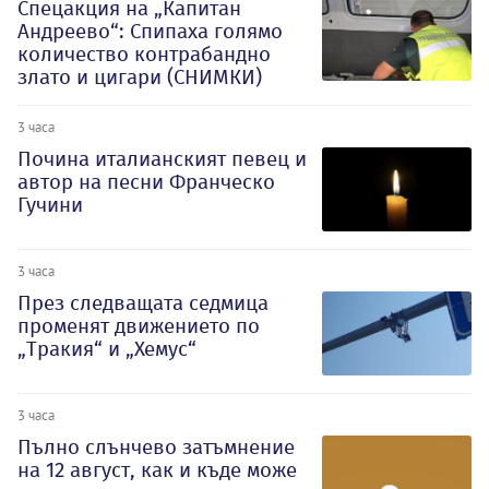
Спецакция на „Капитан
Андреево“: Спипаха голямо
количество контрабандно
злато и цигари (СНИМКИ)
3 часа
Почина италианският певец и
автор на песни Франческо
Гучини
3 часа
През следващата седмица
променят движението по
„Тракия“ и „Хемус“
3 часа
Пълно слънчево затъмнение
на 12 август, как и къде може