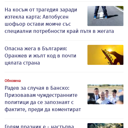
На косъм от трагедия заради
изтекла карта: Автобусен
шофьор остави момче със
специални потребности край пътя в жегата
Опасна жега в България:
Оранжев и жълт код в почти
цялата страна
Обновена
Радев за случая в Банско:
Призовавам чуждестранните
политици да се запознаят с
фактите, преди да коментират
Голям празник е - настъпва