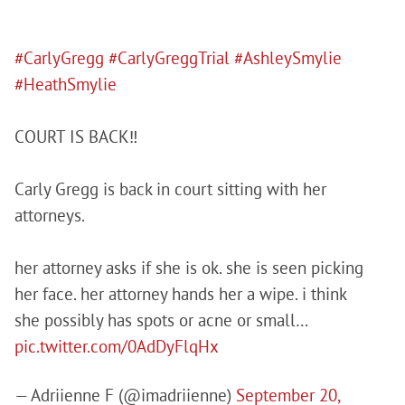
#CarlyGregg
#CarlyGreggTrial
#AshleySmylie
#HeathSmylie
COURT IS BACK‼️
Carly Gregg is back in court sitting with her
attorneys.
her attorney asks if she is ok. she is seen picking
her face. her attorney hands her a wipe. i think
she possibly has spots or acne or small…
pic.twitter.com/0AdDyFlqHx
— Adriienne F (@imadriienne)
September 20,