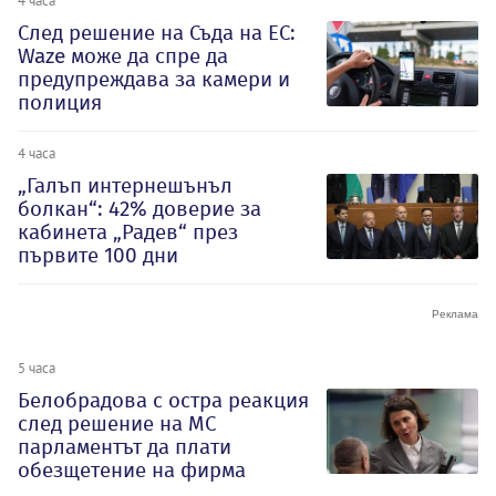
След решение на Съда на ЕС:
Waze може да спре да
предупреждава за камери и
полиция
4 часа
„Галъп интернешънъл
болкан“: 42% доверие за
кабинета „Радев“ през
първите 100 дни
5 часа
Белобрадова с остра реакция
след решение на МС
парламентът да плати
обезщетение на фирма