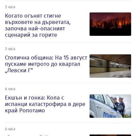
5 часа
Когато огънят стигне
върховете на дърветата,
започва най-опасният
сценарий за горите
5 часа
Столична община: На 15 август
пускаме метрото до квартал
„Левски Г“
6 часа
Екшън и гонка: Кола с
испанци катастрофира в дере
край Ропотамо
6 часа