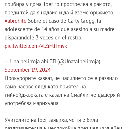
прибира у дома, Грег го прострелва в рамото,
преди той да я надвие и да й вземе оръжието.
#abrohilo
Sobre el caso de Carly Gregg, la
adolescente de 14 años que asesino a su madre
disparandole 3 veces en el rostro.
pic.twitter.com/vlZiFtHmyk
— Una pelirroja ahí ☣ (@Unatalpelirroja)
September 19, 2024
Прокурорите казват, че насилието се е развило
само часове след като приятел на
тийнейджърката е казал на Смайли, че дъщеря й
употребява марихуана.
Учителите на Грег заявиха, че тя е била
раздразнителна и неспокойна през целия учебен