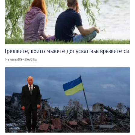
Грешките, които мъжете допускат във връзките си
MelomanBG - Sled5.bg