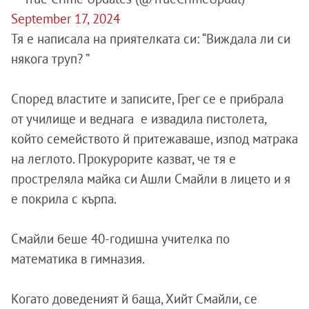
September 17, 2024
Тя е написала на приятелката си: “Виждала ли си
някога труп? ”
Според властите и записите, Грег се е прибрала
от училище и веднага е извадила пистолета,
който семейството й притежаваше, изпод матрака
на леглото. Прокурорите казват, че тя е
простреляла майка си Ашли Смайли в лицето и я
е покрила с кърпа.
Смайли беше 40-годишна учителка по
математика в гимназия.
Когато доведеният й баща, Хийт Смайли, се