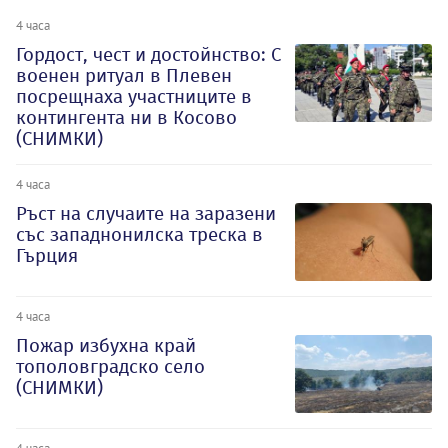
4 часа
Гордост, чест и достойнство: С
военен ритуал в Плевен
посрещнаха участниците в
контингента ни в Косово
(СНИМКИ)
4 часа
Ръст на случаите на заразени
със западнонилска треска в
Гърция
4 часа
Пожар избухна край
тополовградско село
(СНИМКИ)
4 часа