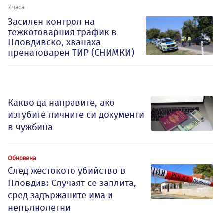
7 часа
Засилен контрол на
тежкотоварния трафик в
Пловдивско, хванаха
пренатоварен ТИР (СНИМКИ)
Какво да направите, ако
изгубите личните си документи
в чужбина
Обновена
След жестокото убийство в
Пловдив: Случаят се заплита,
сред задържаните има и
непълнолетни