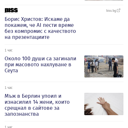
biss.bg
Борис Христов: Искаме да
покажем, че АI пести време
без компромис с качеството
на презентациите
1 час
Около 100 души са загинали
при масовото нахлуване в
Сеута
1 час
Мъж в Берлин упоил и
изнасилил 14 жени, които
срещнал в сайтове за
запознанства
1 час