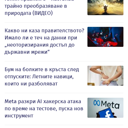
трайно преобразяване в
природата (ВИДЕО)
Какво ни каза правителството?
Имало ли е теч на данни при
„неоторизирания достъп до
държавни мрежи“
Бум на болките в кръста след
отпуските: Летните навици,
които ни разболяват
Meta разкри AI хакерска атака
по време на тестове, пуска нов
инструмент