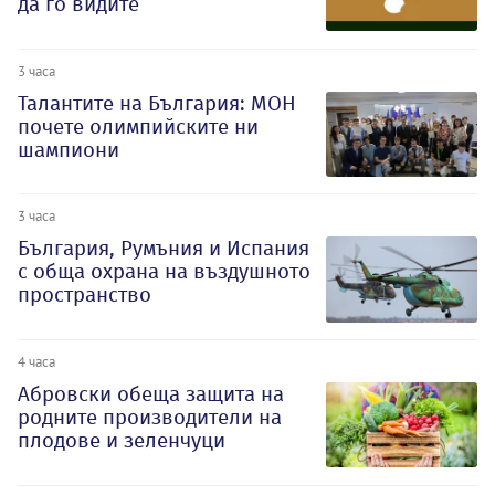
да го видите
3 часа
Талантите на България: МОН
почете олимпийските ни
шампиони
3 часа
България, Румъния и Испания
с обща охрана на въздушното
пространство
4 часа
Абровски обеща защита на
родните производители на
плодове и зеленчуци