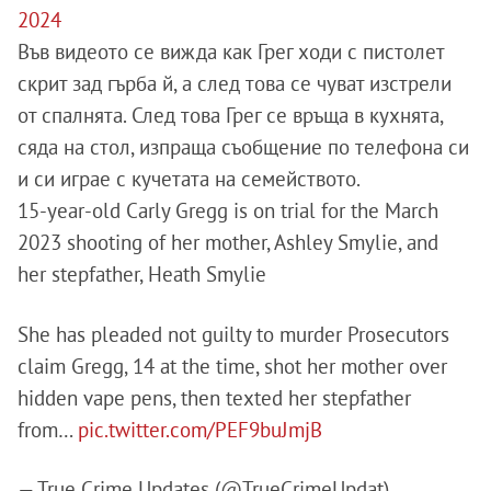
2024
Във видеото се вижда как Грег ходи с пистолет
скрит зад гърба й, а след това се чуват изстрели
от спалнята. След това Грег се връща в кухнята,
сяда на стол, изпраща съобщение по телефона си
и си играе с кучетата на семейството.
15-year-old Carly Gregg is on trial for the March
2023 shooting of her mother, Ashley Smylie, and
her stepfather, Heath Smylie
She has pleaded not guilty to murder
Prosecutors
claim Gregg, 14 at the time, shot her mother over
hidden vape pens, then texted her stepfather
from…
pic.twitter.com/PEF9buJmjB
— True Crime Updates (@TrueCrimeUpdat)