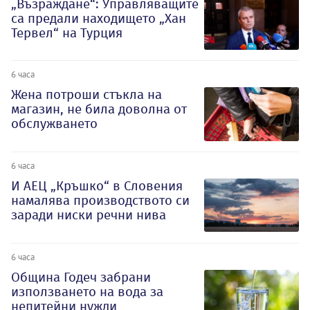
„Възраждане“: Управляващите
са предали находището „Хан
Тервел“ на Турция
6 часа
Жена потроши стъкла на
магазин, не била доволна от
обслужването
6 часа
И АЕЦ „Кръшко“ в Словения
намалява производството си
заради ниски речни нива
6 часа
Община Годеч забрани
използването на вода за
непитейни нужди