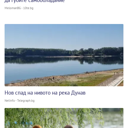
да губите самообладание
MelomanBG - 10te.bg
Нов спад на нивото на река Дунав
NetInfo - Telegraph.bg