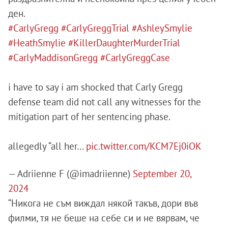
ден.
#CarlyGregg
#CarlyGreggTrial
#AshleySmylie
#HeathSmylie
#KillerDaughterMurderTrial
#CarlyMaddisonGregg
#CarlyGreggCase
i have to say i am shocked that Carly Gregg
defense team did not call any witnesses for the
mitigation part of her sentencing phase.
allegedly “all her…
pic.twitter.com/KCM7Ej0iOK
— Adriienne F (@imadriienne)
September 20,
2024
“Никога не съм виждал някой такъв, дори във
филми, тя не беше на себе си и не вярвам, че