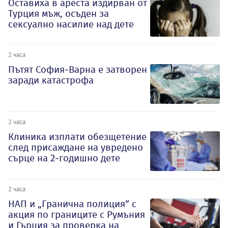
Оставиха в ареста издирван от
Турция мъж, осъден за
сексуално насилие над дете
2 часа
Пътят София-Варна е затворен
заради катастрофа
2 часа
Клиника изплати обезщетение
след присаждане на увредено
сърце на 2-годишно дете
2 часа
НАП и „Гранична полиция“ с
акция по границите с Румъния
и Гърция за проверка на