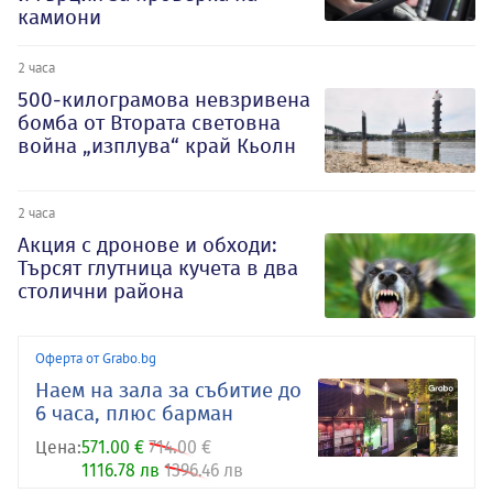
камиони
2 часа
500-килограмова невзривена
бомба от Втората световна
война „изплува“ край Кьолн
2 часа
Акция с дронове и обходи:
Търсят глутница кучета в два
столични района
Оферта от Grabo.bg
Наем на зала за събитие до
6 часа, плюс барман
Цена:
571.00 €
714.00 €
1116.78 лв
1396.46 лв