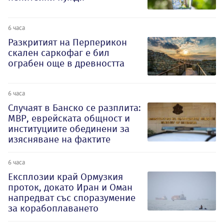
6 часа
Разкритият на Перперикон
скален саркофаг е бил
ограбен още в древността
6 часа
Случаят в Банско се разплита:
МВР, еврейската общност и
институциите обединени за
изясняване на фактите
6 часа
Експлозии край Ормузкия
проток, докато Иран и Оман
напредват със споразумение
за корабоплаването