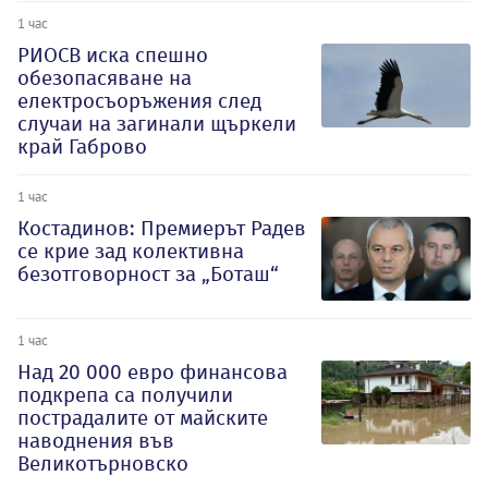
1 час
РИОСВ иска спешно
обезопасяване на
електросъоръжения след
случаи на загинали щъркели
край Габрово
1 час
Костадинов: Премиерът Радев
се крие зад колективна
безотговорност за „Боташ“
1 час
Над 20 000 евро финансова
подкрепа са получили
пострадалите от майските
наводнения във
Великотърновско