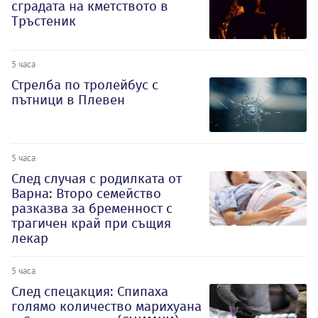
сградата на кметството в
Тръстеник
5 часа
Стрелба по тролейбус с
пътници в Плевен
5 часа
След случая с родилката от
Варна: Второ семейство
разказва за бременност с
трагичен край при същия
лекар
5 часа
След спецакция: Спипаха
голямо количество марихуана