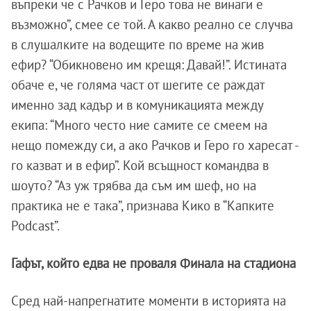
въпреки че с Рачков и Геро това не винаги е
възможно”, смее се той. А какво реално се случва
в слушалките на водещите по време на жив
ефир? “Обикновено им крещя: Давай!”. Истината
обаче е, че голяма част от шегите се раждат
именно зад кадър и в комуникацията между
екипа: “Много често ние самите се смеем на
нещо помежду си, а ако Рачков и Геро го харесат -
го казват и в ефир”. Кой всъщност командва в
шоуто? “Аз уж трябва да съм им шеф, но на
практика не е така”, признава Кико в “Капките
Podcast”.
Гафът, който едва не проваля Финала на стадиона
Сред най-напрегнатите моменти в историята на