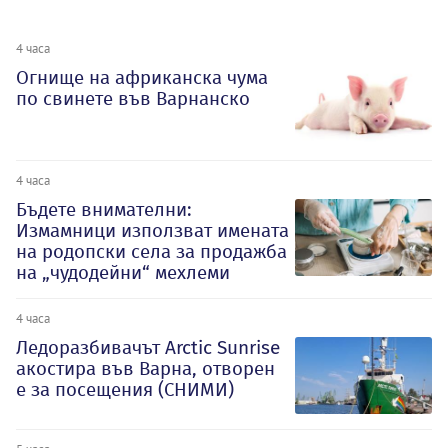
4 часа
Огнище на африканска чума
по свинете във Варнанско
4 часа
Бъдете внимателни:
Измамници използват имената
на родопски села за продажба
на „чудодейни“ мехлеми
4 часа
Ледоразбивачът Arctic Sunrise
акостира във Варна, отворен
е за посещения (СНИМИ)