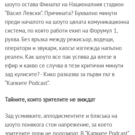
шоуто остава Финалът на Националния стадион
“Васил Левски”. Причината? Буквално минути
преди началото на шоуто цялата комуникационна
система, по която работи екип на Форумул 1,
рухва. Без връзка между режисьор, водещи,
оператори и звукари, хаосът изглежда напълно
реален. Как шоуто все пак успява да влезе в
ефир и какво се случва в тези критични минути
зад кулисите? - Кико разказва за първи път в
“Капките Podcast”.
Тайните, които зрителите не виждат
Зад усмивките, аплодисментите и блясъка на
шоуто понякога стои напрежение, за което
зрителите дори не подозират. В “Капките Podcast”