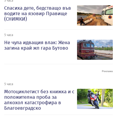
5 часа
Спасиха дете, бедстващо във
водите на язовир Правище
(СНИМКИ)
5 часа
Не чула идващия влак: Жена
загина край жп гара Бутово
5 часа
Мотоциклетист без книжка и с
положителна проба за
алкохол катастрофира в
Благоевградско