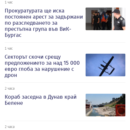
1 час
Прокуратурата ще иска
постоянен арест за задържани
по разследването за
престъпна група във ВиК-
Бургас
1 час
Секторът скочи срещу
предложението за над 15 000
евро глоба за нарушение с
дрон
2 часа
Кораб заседна в Дунав край
Белене
2 часа