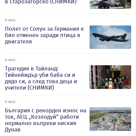
в Старозагорско (СНИМКИ)
6 часа
Полет от Солун за Германия е
бил отменен заради птица в
двигателя
6 часа
Трагедия в Тайланд:
Тийнейждър уби баба си и
дядо си, а след това деца и
учители (СНИМКИ)
6 часа
България с рекорден износ на
ток, АЕЦ „Козлодуй“ работи
нормално въпреки ниския
Дунав