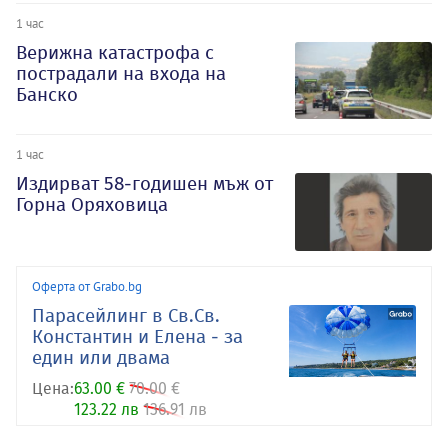
1 час
Верижна катастрофа с
пострадали на входа на
Банско
1 час
Издирват 58-годишен мъж от
Горна Оряховица
Оферта от Grabo.bg
Парасейлинг в Св.Св.
Константин и Елена - за
един или двама
Цена:
63.00 €
70.00 €
123.22 лв
136.91 лв