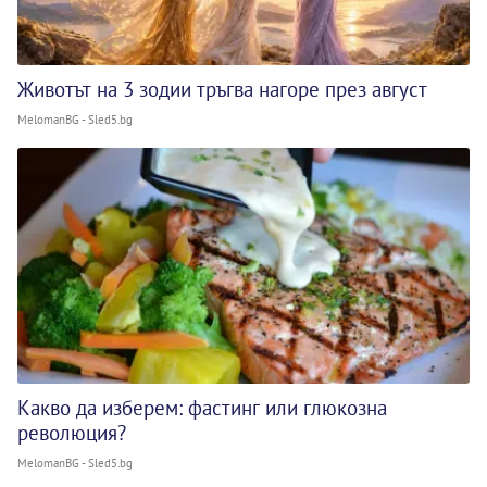
Животът на 3 зодии тръгва нагоре през август
MelomanBG - Sled5.bg
Какво да изберем: фастинг или глюкозна
революция?
MelomanBG - Sled5.bg