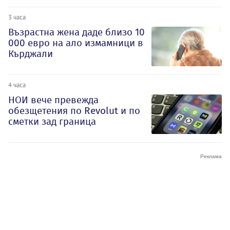
3 часа
Възрастна жена даде близо 10
000 евро на ало измамници в
Кърджали
4 часа
НОИ вече превежда
обезщетения по Revolut и по
сметки зад граница