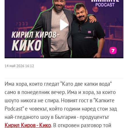
14 май 2026 16:12
Има хора, които гледат “Като две капки вода”
само в понеделник вечер. Има и хора, за които
шоуто никога не спира. Новият гост в “Капките
Podcast” е човекът, който години наред стои зад
най-гледаното шоу в България - продуцентът
Кирил Киров - Кико
. В откровен разговор той