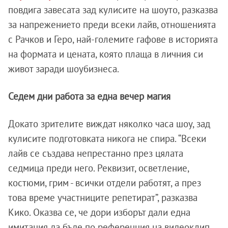
повдига завесата зад кулисите на шоуто, разказва
за напрежението преди всеки лайв, отношенията
с Рачков и Геро, най-големите гафове в историята
на формата и цената, която плаща в личния си
живот заради шоубизнеса.
Седем дни работа за една вечер магия
Докато зрителите виждат няколко часа шоу, зад
кулисите подготовката никога не спира. “Всеки
лайв се създава непрестанно през цялата
седмица преди него. Реквизит, осветление,
костюми, грим - всички отдели работят, а през
това време участниците репетират”, разказва
Кико. Оказва се, че дори изборът дали една
имитация да бъде по референция на видеоклип