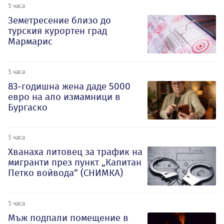
5 часа
Земетресение близо до
турския курортен град
Мармарис
5 часа
83-годишна жена даде 5000
евро на ало измамници в
Бургаско
5 часа
Хванаха литовец за трафик на
мигранти през пункт „Капитан
Петко войвода“ (СНИМКА)
5 часа
Мъж подпали помещение в