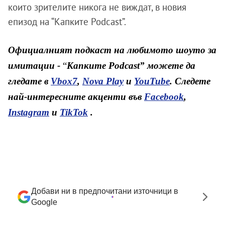
които зрителите никога не виждат, в новия
епизод на “Капките Podcast”.
Официалният подкаст на любимото шоуто за
имитации -
“
Капките Podcast” можете да
гледате в
Vbox7
,
Nova Play
и
YouTube
. Следете
най-интересните акценти във
Facebook
,
Instagram
и
TikTok
.
Добави ни в предпочитани източници в
Google