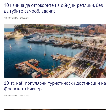
10 начина да отговорите на обидни реплики, без
да губите самообладание
MelomanBG - 10te.bg
10-те най-популярни туристически дестинации на
Френската Ривиера
MelomanBG - 10te.bg