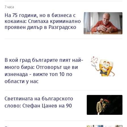
7 часа
На 75 години, но в бизнеса с
кокаина: Спипаха криминално
проявен дилър в Разградско
В кой град българите пият най-
много бира: Отговорът ще ви
изненада - вижте топ 10 по
области у нас
Светлината на българското
слово: Стефан Цанев на 90