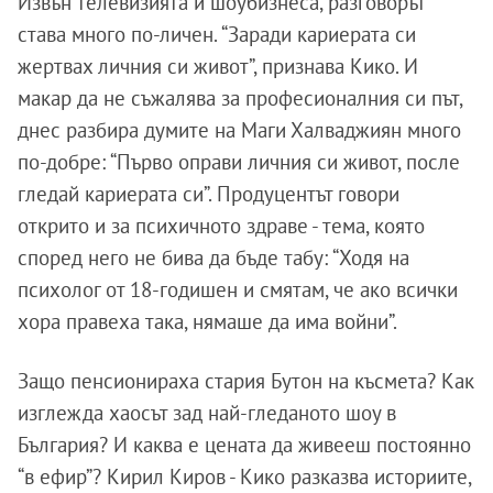
Извън телевизията и шоубизнеса, разговорът
става много по-личен. “Заради кариерата си
жертвах личния си живот”, признава Кико. И
макар да не съжалява за професионалния си път,
днес разбира думите на Маги Халваджиян много
по-добре: “Първо оправи личния си живот, после
гледай кариерата си”. Продуцентът говори
открито и за психичното здраве - тема, която
според него не бива да бъде табу: “Ходя на
психолог от 18-годишен и смятам, че ако всички
хора правеха така, нямаше да има войни”.
Защо пенсионираха стария Бутон на късмета? Как
изглежда хаосът зад най-гледаното шоу в
България? И каква е цената да живееш постоянно
“в ефир”? Кирил Киров - Кико разказва историите,