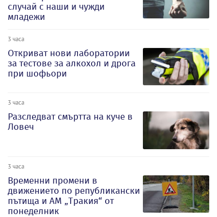
случай с наши и чужди
младежи
3 часа
Откриват нови лаборатории
за тестове за алкохол и дрога
при шофьори
3 часа
Разследват смъртта на куче в
Ловеч
3 часа
Временни промени в
движението по републикански
пътища и АМ „Тракия“ от
понеделник