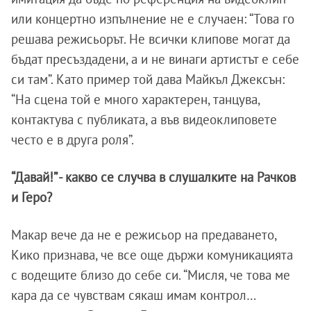
или концертно изпълнение не е случаен: “Това го
решава режисьорът. Не всички клипове могат да
бъдат пресъздадени, а и не винаги артистът е себе
си там”. Като пример той дава Майкъл Джексън:
“На сцена той е много характерен, танцува,
контактува с публиката, а във видеоклиповете
често е в друга роля”.
“Давай!” - какво се случва в слушалките на Рачков
и Геро?
Макар вече да не е режисьор на предаването,
Кико признава, че все още държи комуникацията
с водещите близо до себе си. “Мисля, че това ме
кара да се чувствам сякаш имам контрол…