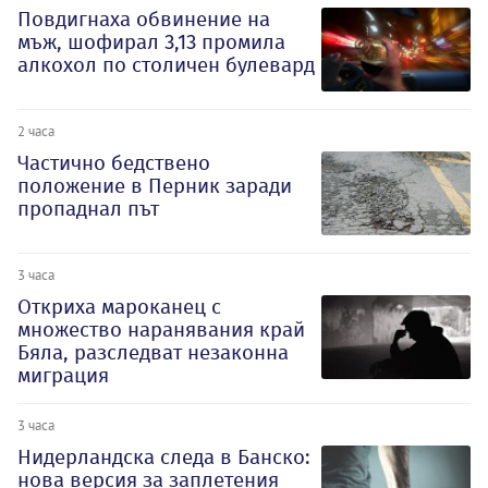
Повдигнаха обвинение на
мъж, шофирал 3,13 промила
алкохол по столичен булевард
2 часа
Частично бедствено
положение в Перник заради
пропаднал път
3 часа
Откриха мароканец с
множество наранявания край
Бяла, разследват незаконна
миграция
3 часа
Нидерландска следа в Банско:
нова версия за заплетения