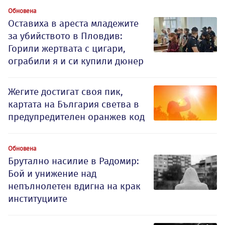
Обновена
Оставиха в ареста младежите
за убийството в Пловдив:
Горили жертвата с цигари,
ограбили я и си купили дюнер
Жегите достигат своя пик,
картата на България светва в
предупредителен оранжев код
Обновена
Брутално насилие в Радомир:
Бой и унижение над
непълнолетен вдигна на крак
институциите