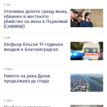
1 час
Отложиха делото срещу мъжа,
обвинен в жестокото
убийство на жена в Първомай
(СНИМКИ)
1 час
Шофьор блъсна 17-годишен
младеж в Благоевградско
2 часа
Нивото на река Дунав
продължава да спада
2 часа