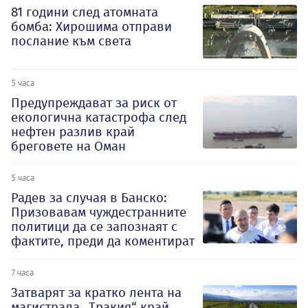
81 години след атомната
бомба: Хирошима отправи
послание към света
5 часа
Предупреждават за риск от
екологична катастрофа след
нефтен разлив край
бреговете на Оман
5 часа
Радев за случая в Банско:
Призовавам чуждестранните
политици да се запознаят с
фактите, преди да коментират
7 часа
Затварят за кратко лента на
магистрала „Тракия“ край