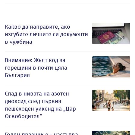
Какво да направите, ако
изгубите личните си документи
в чужбина
Внимание: Жълт код за
горещини в почти цяла
България
Спад в нивата на азотен
диоксид след първия
пешеходен уикенд на „Цар
Освободител“
Голям празник е - настъпва