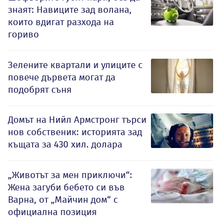
знаят: Навиците зад волана,
които вдигат разхода на
гориво
Зелените квартали и улиците с
повече дървета могат да
подобрят съня
Домът на Нийл Армстронг търси
нов собственик: историята зад
къщата за 430 хил. долара
„Животът за мен приключи“:
Жена загуби бебето си във
Варна, от „Майчин дом“ с
официална позиция