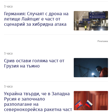
3 часа
Германия: Случаят с дрона на
летище Лайпциг е част от
сценарий за хибридна атака
3 часа
Срив остави голяма част от
Грузия на тъмно
3 часа
Украйна твърди, че в Западна
Русия е започнало
разполагане на
севернокорейска ракетна част