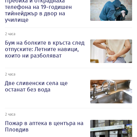
Пребиха и откраднаха
телефона на 19-годишен
тийнейджър в двор на
училище
2 часа
Бум на болките в кръста след
отпуските: Летните навици,
които ни разболяват
2 часа
Две сливенски села ще
останат без вода
2 часа
Пожар в аптека в центъра на
Пловдив