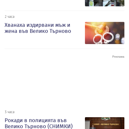
2 часа
Хванаха издирвани мъж и
жена във Велико Търново
3 часа
Рокади в полицията във
Велико Търново (СНИМКИ)