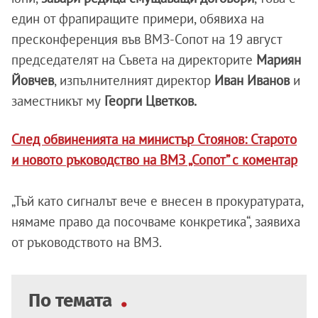
един от фрапиращите примери, обявиха на
пресконференция във ВМЗ-Сопот на 19 август
председателят на Съвета на директорите
Мариян
Йовчев
, изпълнителният директор
Иван Иванов
и
заместникът му
Георги Цветков.
След обвиненията на министър Стоянов: Старото
и новото ръководство на ВМЗ „Сопот” с коментар
„Тъй като сигналът вече е внесен в прокуратурата,
нямаме право да посочваме конкретика“, заявиха
от ръководството на ВМЗ.
По темата