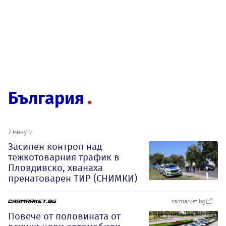
България
7 минути
Засилен контрол над
тежкотоварния трафик в
Пловдивско, хванаха
пренатоварен ТИР (СНИМКИ)
carmarket.bg
Повече от половината от