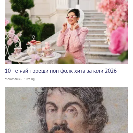
10-те най-горещи поп фолк хита за юли 2026
MelomanBG - 10te.bg