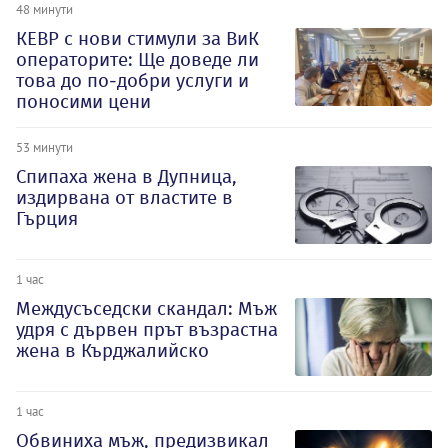
48 минути
КЕВР с нови стимули за ВиК
операторите: Ще доведе ли
това до по-добри услуги и
поносими цени
53 минути
Спипаха жена в Дупница,
издирвана от властите в
Гърция
1 час
Междусъседски скандал: Мъж
удря с дървен прът възрастна
жена в Кърджалийско
1 час
Обвиниха мъж, предизвикал