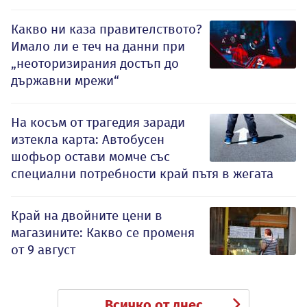
Какво ни каза правителството?
Имало ли е теч на данни при
„неоторизирания достъп до
държавни мрежи“
На косъм от трагедия заради
изтекла карта: Автобусен
шофьор остави момче със
специални потребности край пътя в жегата
Край на двойните цени в
магазините: Какво се променя
от 9 август
Всичко от днес