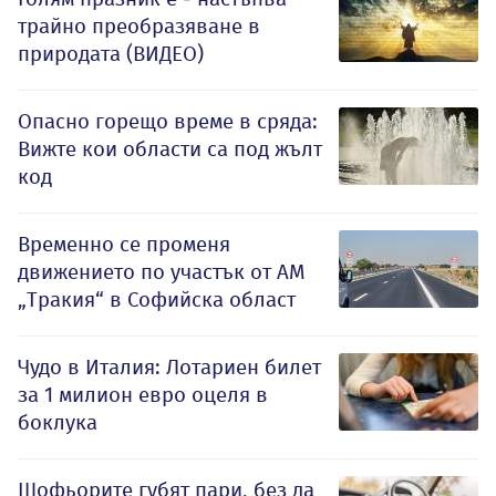
трайно преобразяване в
природата (ВИДЕО)
Опасно горещо време в сряда:
Вижте кои области са под жълт
код
Временно се променя
движението по участък от АМ
„Тракия“ в Софийска област
Чудо в Италия: Лотариен билет
за 1 милион евро оцеля в
боклука
Шофьорите губят пари, без да