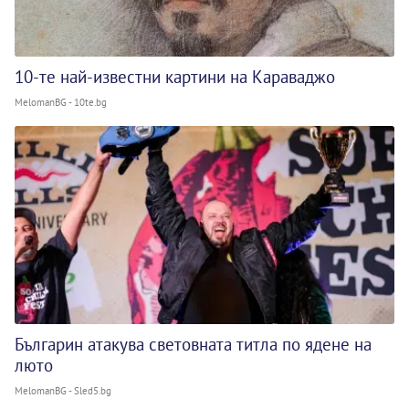
10-те най-известни картини на Караваджо
MelomanBG - 10te.bg
Българин атакува световната титла по ядене на
люто
MelomanBG - Sled5.bg