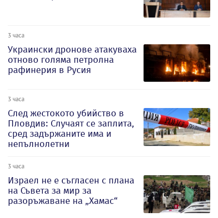
3 часа
Украински дронове атакуваха
отново голяма петролна
рафинерия в Русия
3 часа
След жестокото убийство в
Пловдив: Случаят се заплита,
сред задържаните има и
непълнолетни
3 часа
Израел не е съгласен с плана
на Съвета за мир за
разоръжаване на „Хамас“