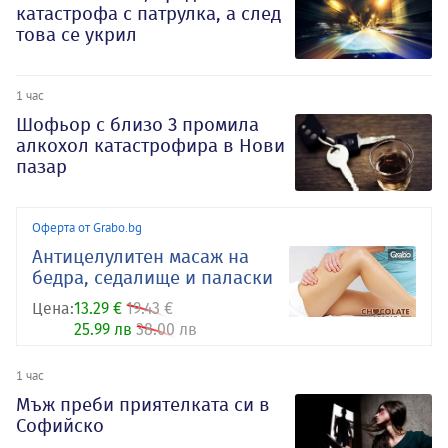
катастрофа с патрулка, а след
това се укрил
1 час
Шофьор с близо 3 промила
алкохол катастрофира в Нови
пазар
Оферта от Grabo.bg
Антицелулитен масаж на
бедра, седалище и паласки
Цена:
13.29 €
19.43 €
25.99 лв
38.00 лв
1 час
Мъж преби приятелката си в
Софийско