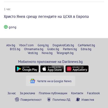
1 час
Христо Янев срещу легендите на ЦСКА в Европа
gong
Abv.bg
Vbox7.com
Gong.bg
DogsAndCats.bg
CarMarket.bg
BISS.bg
Ohnamama.bg
Grabo.bg
Pariteni.bg
Edna.bg
Vesti.bg
Nova.bg
Telegraph.bg
Мобилното приложение на Dariknews.bg
Четете ни в Google News
За нас
За реклама
Платени публикации
Контакти
Facebook
Поверителност
Политика ЛД
Известия