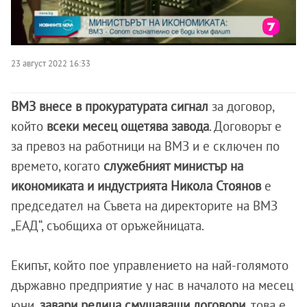
23 август 2022 16:33
ВМЗ внесе в прокуратурата сигнал
за договор,
който
всеки месец ощетява завода
. Договорът е
за превоз на работници на ВМЗ и е сключен по
времето, когато
служебният министър на
икономиката и индустрията Никола Стоянов
е
председател на Съвета на директорите на ВМЗ
„ЕАД“, съобщиха от оръжейницата.
Екипът, който пое управлението на най-голямото
държавно предприятие у нас в началото на месец
юни,
завари редица смущаващи договори
, това е