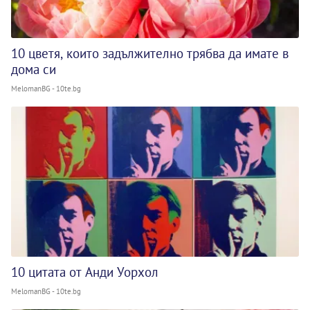
10 цветя, които задължително трябва да имате в
дома си
MelomanBG - 10te.bg
10 цитата от Анди Уорхол
MelomanBG - 10te.bg