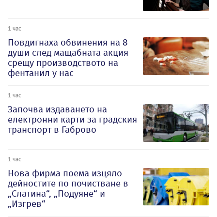
1 час
Повдигнаха обвинения на 8
души след мащабната акция
срещу производството на
фентанил у нас
1 час
Започва издаването на
електронни карти за градския
транспорт в Габрово
1 час
Нова фирма поема изцяло
дейностите по почистване в
„Слатина“, „Подуяне“ и
„Изгрев“