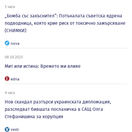
5 часа
„Бомба със закъснител“: Потъналата съветска ядрена
подводница, която крие риск от токсично замърсяване
(СНИМКИ)
nova
08.10.2025
Мит или истина: Времето ми влияе
edna
4 часа
Нов скандал разтърси украинската дипломация,
разследват бившата посланичка в САЩ Олга
Стефанишина за корупция
vesti