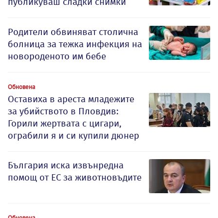
публикуваш сладки снимки
Родители обвиняват столична
болница за тежка инфекция на
новороденото им бебе
Обновена
Оставиха в ареста младежите
за убийството в Пловдив:
Горили жертвата с цигари,
ограбили я и си купили дюнер
България иска извънредна
помощ от ЕС за животновъдите
Обновена