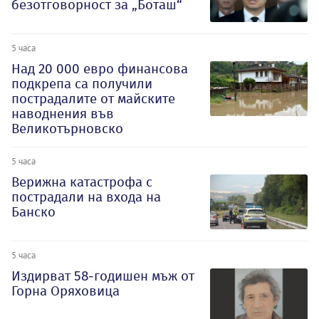
безотговорност за „Боташ“
5 часа
Над 20 000 евро финансова
подкрепа са получили
пострадалите от майските
наводнения във
Великотърновско
5 часа
Верижна катастрофа с
пострадали на входа на
Банско
5 часа
Издирват 58-годишен мъж от
Горна Оряховица