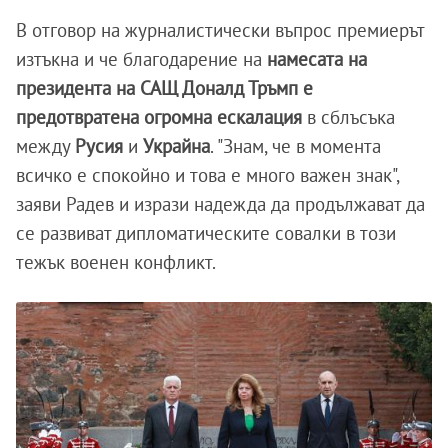
В отговор на журналистически въпрос премиерът
изтъкна и че благодарение на
намесата на
президента на САЩ Доналд Тръмп е
предотвратена огромна ескалация
в сблъсъка
между
Русия
и
Украйна
. "Знам, че в момента
всичко е спокойно и това е много важен знак",
заяви Радев и изрази надежда да продължават да
се развиват дипломатическите совалки в този
тежък военен конфликт.