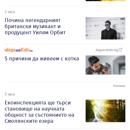
2 часа
Почина легендарният
британски музикант и
продуцент Уилям Орбит
dogsandcats.bg
5 причини да живеем с котка
3 часа
Екоинспекцията ще търси
становище на научната
общност за състоянието на
Смолянските езера