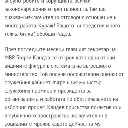
злоупотребите и корупцията, всички
закононарушения и престъпността. Там ще
очаквам изключително отговорно отношение и
много работа. Кураж! Защото ни предстои много
тежка битка", обобщи Радев.
През последните месеци главният секретар на
МВР Георги Кандев се открои като една от най-
видимите фигури в системата на вътрешното
министерство. Той получи положителни оценки от
служебния кабинет, вътрешния министър,
служебния премиер и президента за
организацията и работата по обезпечаването на
изборния процес. Кандев присъства по-активно и
в публичното пространство, включително в
социалните мрежи, където дейността му