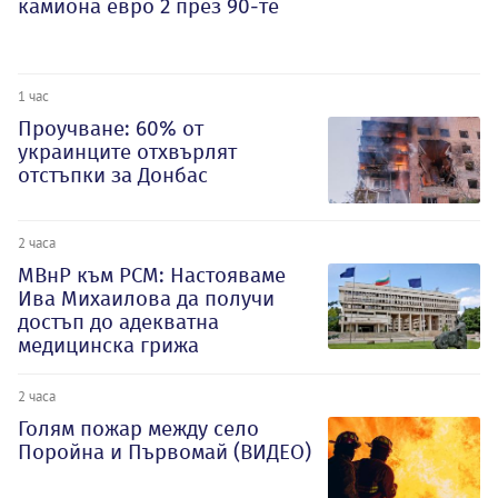
камиона евро 2 през 90-те
1 час
Проучване: 60% от
украинците отхвърлят
отстъпки за Донбас
2 часа
МВнР към РСМ: Настояваме
Ива Михаилова да получи
достъп до адекватна
медицинска грижа
2 часа
Голям пожар между село
Поройна и Първомай (ВИДЕО)