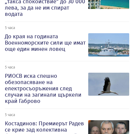
„такса спокойствие“ до 30 000
лева, за да не им спират
водата
5 часа
До края на годината
Военноморските сили ще имат
още един минен ловец
5 часа
РИОСВ иска спешно
обезопасяване на
електросъоръжения след
случаи на загинали щъркели
край Габрово
5 часа
Костадинов: Премиерът Радев
се крие зад колективна