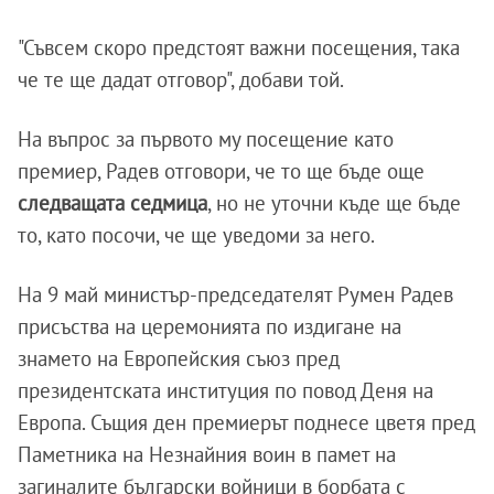
"Съвсем скоро предстоят важни посещения, така
че те ще дадат отговор", добави той.
На въпрос за първото му посещение като
премиер, Радев отговори, че то ще бъде още
следващата седмица
, но не уточни къде ще бъде
то, като посочи, че ще уведоми за него.
На 9 май министър-председателят Румен Радев
присъства на церемонията по издигане на
знамето на Европейския съюз пред
президентската институция по повод Деня на
Европа. Същия ден премиерът поднесе цветя пред
Паметника на Незнайния воин в памет на
загиналите български войници в борбата с