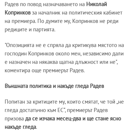
Радев по повод назначаването на
Николай
Копринков
за началник на политическия кабинет
на премиера. По думите му, Копринков не реди
редиците и партията.
"Опозицията не е спряла да критикува мястото на
господин Копринков около мен, независимо дали
е назначен на някаква щатна длъжност или не",
коментира още премиерът Радев.
Външната политика и накъде гледа Радев
Попитан за критиците му, които смятат, че той „не
гледа достатъчно към ЕС“, премиерът Радев
призова
да се изчака месец-два и ще стане ясно
накъде гледа
.