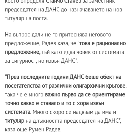
което определя
Станчо Стане
в за заместник-
председател на ДАНС до назначаването на нов
титуляр на поста.
На въпрос дали не го притеснява неговото
предложение, Радев каза, че "
това е рационално
предложение,
тъй като идва човек от системата
за сигурност, но извън ДАНС".
"През последните години ДАНС беше обект на
посегателства от различни олигархични кръгове
,
така че е много
важно първо да се ориентираме
точно какво е ставало и то с хора извън
системата
. Много скоро се надявам да има и
титуляр
на длъжността председател на ДАНС",
каза още Румен Радев.