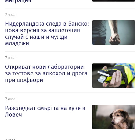
миграция
7 часа
Нидерландска следа в Банско:
нова версия за заплетения
случай с наши и чужди
младежи
7 часа
Откриват нови лаборатории
за тестове за алкохол и дрога
при шофьори
7 часа
Разследват смъртта на куче в
Ловеч
7 часа