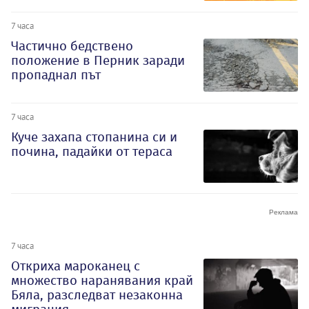
7 часа
Частично бедствено
положение в Перник заради
пропаднал път
7 часа
Куче захапа стопанина си и
почина, падайки от тераса
7 часа
Откриха мароканец с
множество наранявания край
Бяла, разследват незаконна