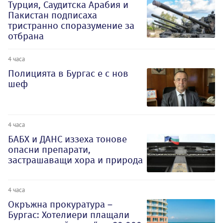
Турция, Саудитска Арабия и
Пакистан подписаха
тристранно споразумение за
отбрана
4 часа
Полицията в Бургас е с нов
шеф
4 часа
БАБХ и ДАНС иззеха тонове
опасни препарати,
застрашаващи хора и природа
4 часа
Окръжна прокуратура –
Бургас: Хотелиери плащали