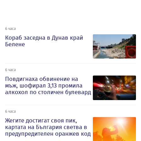
6 часа
Кораб заседна в Дунав край
Белене
6 часа
Повдигнаха обвинение на
мъж, шофирал 3,13 промила
алкохол по столичен булевард
6 часа
Жегите достигат своя пик,
картата на България светва в
предупредителен оранжев код