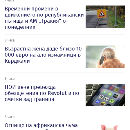
Временни промени в
движението по републикански
пътища и АМ „Тракия“ от
понеделник
8 часа
Възрастна жена даде близо 10
000 евро на ало измамници в
Кърджали
8 часа
НОИ вече превежда
обезщетения по Revolut и по
сметки зад граница
8 часа
Огнище на африканска чума