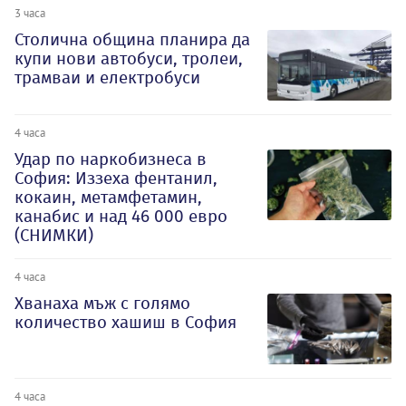
3 часа
Столична община планира да
купи нови автобуси, тролеи,
трамваи и електробуси
4 часа
Удар по наркобизнеса в
София: Иззеха фентанил,
кокаин, метамфетамин,
канабис и над 46 000 евро
(СНИМКИ)
4 часа
Хванаха мъж с голямо
количество хашиш в София
4 часа