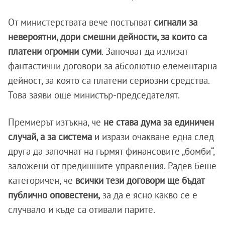
От министерствата вече постъпват
сигнали за
невероятни, дори смешни дейности, за които са
платени огромни суми
. Започват да излизат
фантастични договори за абсолютно елементарна
дейност, за която са платени сериозни средства.
Това заяви още министър-председателят.
Премиерът изтъкна, че
не става дума за единичен
случай, а за система
и изрази очакване една след
друга да започнат на гърмят финансовите „бомби“,
заложени от предишните управления. Радев беше
категоричен, че
всички тези договори ще бъдат
публично оповестени,
за да е ясно какво се е
случвало и къде са отивали парите.