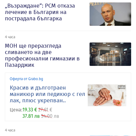
„Възраждане“: РСМ отказа
лечение в България на
пострадала българка
4 часа
МОН ще преразгледа
сливането на две
професионални гимназии в
Пазарджик
Оферта от Grabo.bg
Красив и дълготраен
маникюр или педикюр с гел
лак, плюс укрепван..
Цена:
19.33 €
27.61 €
37.81 лв
54.00 лв
4 часа