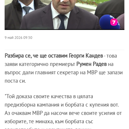
9 май 2026 09:50
Разбира се, че ще оставим Георги Кандев
- това
заяви категорично премиерът
Румен Радев
на
въпрос дали главният секретар на МВР ще запази
поста си.
"Той доказа своите качества в цялата
предизборна кампания и борбата с купения вот.
Аз очаквам МВР да насочи вече своите усилия от
изборите, те минаха, към борбата със