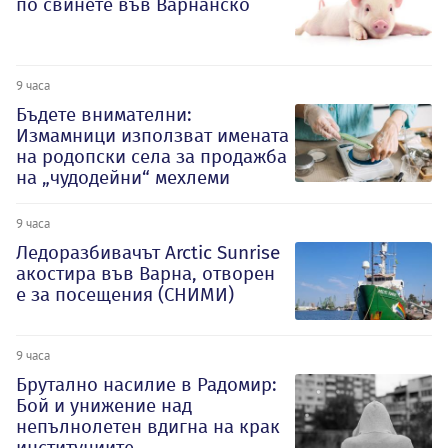
по свинете във Варнанско
9 часа
Бъдете внимателни:
Измамници използват имената
на родопски села за продажба
на „чудодейни“ мехлеми
9 часа
Ледоразбивачът Arctic Sunrise
акостира във Варна, отворен
е за посещения (СНИМИ)
9 часа
Брутално насилие в Радомир:
Бой и унижение над
непълнолетен вдигна на крак
институциите