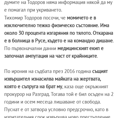
думите на Тодоров няма информация някой да му
е помагал при укриването.
Тихомир Тодоров посочи, че
момичето е в
изключително тежко физическо състояние. Има
около 30 процента изгаряния по тялото. Откарана
е в болница в Русе, където е на командно дишане
.
По първоначални данни
медицинският екип е
започнал ампутация на част от крайниците
.
По ирония на съдбата през 2016 година
същият
извършител изнасилва майката на жертвата,
която е съпруга на брат му
, каза още окръжният
прокурор на Разград. Тогава той е бил осъден на 2
години и осем месеца лишаване от свобода.
Пуснат е от затвора условно предсрочно, като в
изпитателния срок извършва ново престъпление,