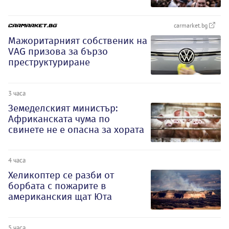
carmarket.bg
Мажоритарният собственик на
VAG призова за бързо
преструктуриране
3 часа
Земеделският министър:
Африканската чума по
свинете не е опасна за хората
4 часа
Хеликоптер се разби от
борбата с пожарите в
американския щат Юта
5 часа