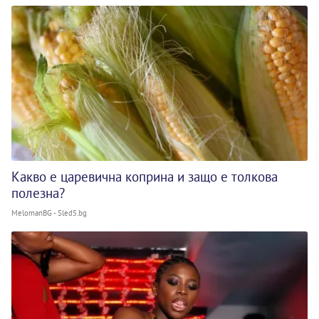
Какво е царевична коприна и защо е толкова
полезна?
MelomanBG - Sled5.bg