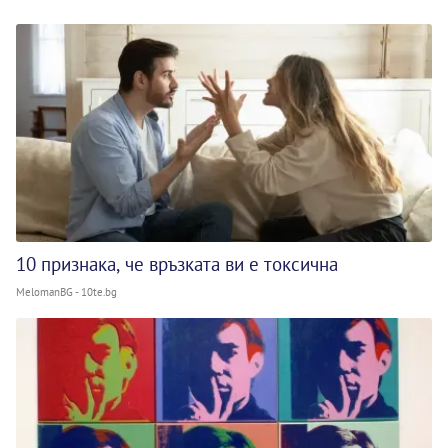
10 признака, че връзката ви е токсична
MelomanBG - 10te.bg