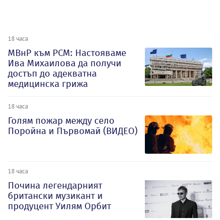
18 часа
МВнР към РСМ: Настояваме
Ива Михаилова да получи
достъп до адекватна
медицинска грижа
18 часа
Голям пожар между село
Поройна и Първомай (ВИДЕО)
18 часа
Почина легендарният
британски музикант и
продуцент Уилям Орбит