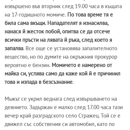
извършено във вторник след 19.00 часа в къщата
на 17-годишното момиче.
По това време тя е
била сама вкъщи. Нападателят я изнасилва,
нанася й жесток побой, опитва се да отсече
всички пръсти на лявата й ръка, след което я
запалва
. Все още се установява запалителното
вещество, но по думите на окръжния прокурор
вероятно е бензин.
Момичето е намерено от
майка си, успява само да каже кой й е причинил
това и изпада в безсъзнание
.
Мъжът се укрил веднага след извършването на
деянието. Задържан е малко след 17.00 часа тази
вечер край разградското село Стражец. Той се е
движел със собствения си автомобил, като по