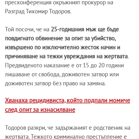
пресконференция окръжният прокурор на
Разград Тихомир Тодоров.
Той посочи, че на
25-годишния мъж ще бъде
повдигнато обвинение за опит за убийство,
извършено по изключително жесток начин и
причиняване на тежки увреждания на жертвата
.
Предвиденото наказание е от 15 до 20 години
лишаване от свобода, доживотен затвор или
доживотен затвор без право на замяна.
Хванаха рецидивиста, който подпали момиче
след опит за изнасилване
Тодоров разкри, че задържаният е родственик на
жертвата. Тежкото криминално престъпление е