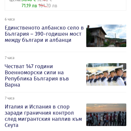
71.19 лв
101.70 лв
6 часа
Единственото албанско село в
България – 390-годишен мост
между българи и албанци
7 часа
Честват 147 години
Военноморски сили на
Република България във
Варна
7 часа
Италия и Испания в спор
заради граничния контрол
след мигрантския наплив към
Сеута