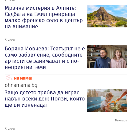
Мрачна мистерия в Алпите:
Съдбата на Емил превръща
малко френско село в център
на внимание
5 часа
Боряна Йовчева: Театърът не е
само забавление, свободните
артисти се занимават и с по-
неприятни теми
ohnamama.bg
Защо детето трябва да играе
навън всеки ден: Ползи, които
ще ви изненадат
5 часа