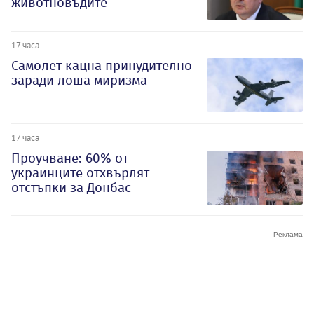
животновъдите
17 часа
Самолет кацна принудително
заради лоша миризма
17 часа
Проучване: 60% от
украинците отхвърлят
отстъпки за Донбас