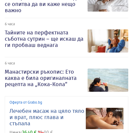
се опитва да ви каже нещо
важно
6 часа
Тайните на перфектната
съботна сутрин – ще искаш да
ги пробваш веднага
6 часа
Манастирски ръкопис: Ето
каква е била оригиналната
рецепта на „Кока-Кола“
Оферта от Grabo.bg
Лечебен масаж на цяло тяло
и врат, плюс глава и
стъпала
Цена:
36.40 €
52.00 €