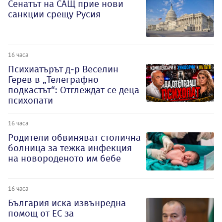
Сенатът на САЩ прие нови
санкции срещу Русия
16 часа
Психиатърът д-р Веселин
Герев в „Телеграфно
подкастът“: Отглеждат се деца
психопати
16 часа
Родители обвиняват столична
болница за тежка инфекция
на новороденото им бебе
16 часа
България иска извънредна
помощ от ЕС за