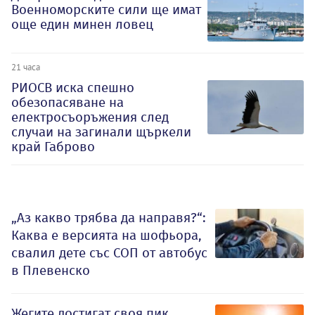
Военноморските сили ще имат
още един минен ловец
21 часа
РИОСВ иска спешно
обезопасяване на
електросъоръжения след
случаи на загинали щъркели
край Габрово
„Аз какво трябва да направя?“:
Каква е версията на шофьора,
свалил дете със СОП от автобус
в Плевенско
Жегите достигат своя пик,