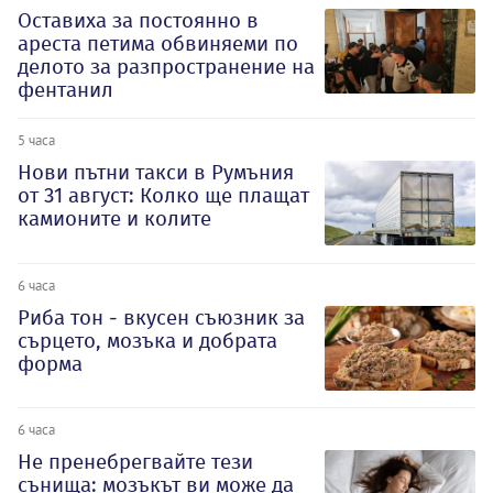
Оставиха за постоянно в
ареста петима обвиняеми по
делото за разпространение на
фентанил
5 часа
Нови пътни такси в Румъния
от 31 август: Колко ще плащат
камионите и колите
6 часа
Риба тон - вкусен съюзник за
сърцето, мозъка и добрата
форма
6 часа
Не пренебрегвайте тези
сънища: мозъкът ви може да