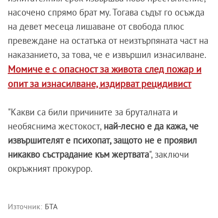
насочено спрямо брат му. Тогава съдът го осъжда
на девет месеца лишаване от свобода плюс
превеждане на остатъка от неизтърпяната част на
наказанието, за това, че е извършил изнасилване.
Момиче е с опасност за живота след пожар и
опит за изнасилване, издирват рецидивист
"Какви са били причините за бруталната и
необяснима жестокост,
най-лесно е да кажа, че
извършителят е психопат, защото не е проявил
никакво състрадание към жертвата
", заключи
окръжният прокурор.
Източник:
БТА