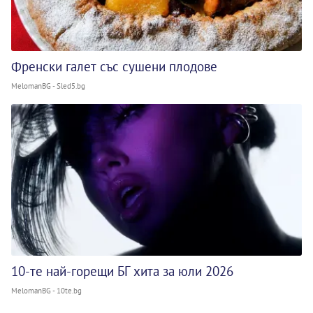
Френски галет със сушени плодове
MelomanBG - Sled5.bg
10-те най-горещи БГ хита за юли 2026
MelomanBG - 10te.bg