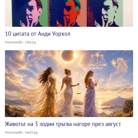
10 цитата от Анди Уорхол
MelomanBG - 10te.bg
Животът на 3 зодии тръгва нагоре през август
MelomanBG - Sled5.bg