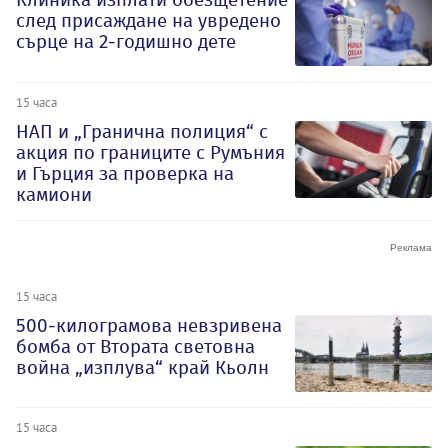
след присаждане на увредено
сърце на 2-годишно дете
15 часа
НАП и „Гранична полиция“ с
акция по границите с Румъния
и Гърция за проверка на
камиони
15 часа
500-килограмова невзривена
бомба от Втората световна
война „изплува“ край Кьолн
15 часа