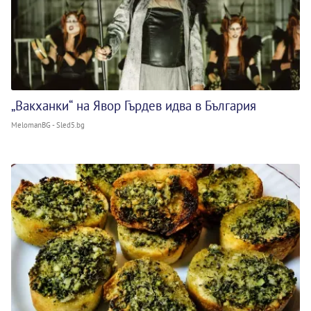
„Вакханки“ на Явор Гърдев идва в България
MelomanBG - Sled5.bg