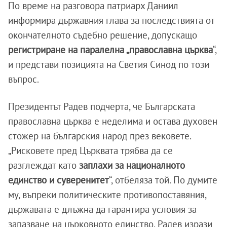
По време на разговора патриарх Даниил
информира държавния глава за последствията от
окончателното съдебно решение, допускащо
регистриране на паралелна „православна църква
“,
и представи позицията на Светия Синод по този
въпрос.
Президентът Радев подчерта, че Българската
православна църква е неделима и остава духовен
стожер на българския народ през вековете.
„Рисковете пред Църквата трябва да се
разглеждат като
заплахи за националното
единство и суверенитет
“, отбеляза той. По думите
му, въпреки политическите противопоставяния,
държавата е длъжна да гарантира условия за
запазване на църковното единство. Радев изрази