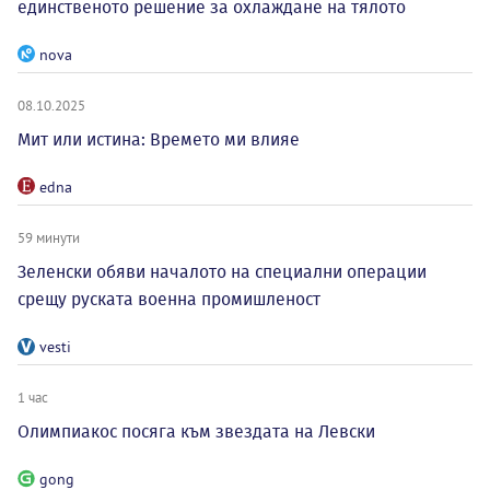
единственото решение за охлаждане на тялото
nova
08.10.2025
Мит или истина: Времето ми влияе
edna
59 минути
Зеленски обяви началото на специални операции
срещу руската военна промишленост
vesti
1 час
Олимпиакос посяга към звездата на Левски
gong