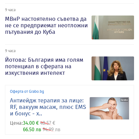
9 часа
МВнР настоятелно съветва да
не се предприемат неотложни
пътувания до Куба
9 часа
Йотова: България има голям
потенциал в сферата на
изкуствения интелект
Оферта от Grabo.bg
Антиейдж терапия за лице:
RF, вакуум масаж, плюс EMS
и бонус - х..
Цена:
34.00 €
48.57 €
66.50 лв
94.99 лв