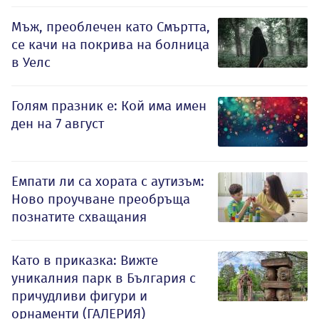
Мъж, преоблечен като Смъртта,
се качи на покрива на болница
в Уелс
Голям празник е: Кой има имен
ден на 7 август
Емпати ли са хората с аутизъм:
Ново проучване преобръща
познатите схващания
Като в приказка: Вижте
уникалния парк в България с
причудливи фигури и
орнаменти (ГАЛЕРИЯ)