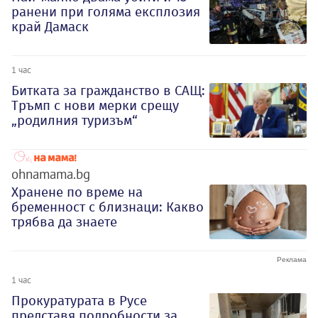
ранени при голяма експлозия
край Дамаск
1 час
Битката за гражданство в САЩ:
Тръмп с нови мерки срещу
„родилния туризъм“
ohnamama.bg
Хранене по време на
бременност с близнаци: Какво
трябва да знаете
1 час
Прокуратурата в Русе
представя подробности за