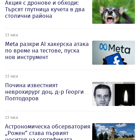
Акция с дронове и обходи:
Търсят глутница кучета в два
столични района
15 часа
Meta разкри AI хакерска атака
по време на тестове, пуска
нов инструмент
15 часа
Почина известният
неврохирург доц. д-р Георги
Поптодоров
15 часа
Астрономическа обсерватория
„Рожен“ става първият
носител на сертификата