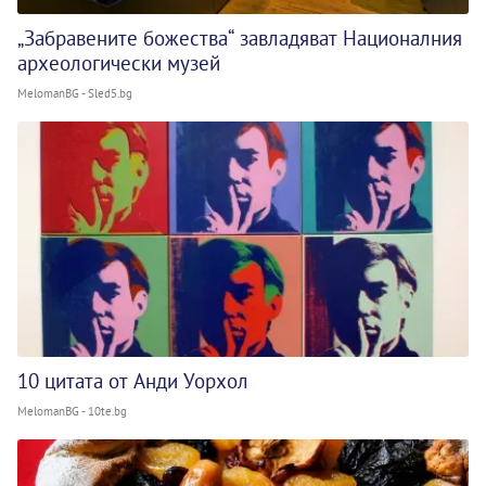
„Забравените божества“ завладяват Националния
археологически музей
MelomanBG - Sled5.bg
10 цитата от Анди Уорхол
MelomanBG - 10te.bg