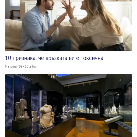
10 признака, че връзката ви е токсична
MelomanBG - 10te.bg