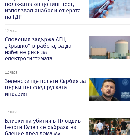
положителен допинг тест,
използвал анаболи от ерата
на ГДР
12 часа
Словения задържа АЕЦ
„Кръшко“ в работа, за да
избегне риск за
електросистемата
12 часа
Зеленски ще посети Сърбия за
първи път след руската
инвазия
12 часа
Близки на убития в Пловдив
Георги Кузев се събраха на
бдение пред дома му