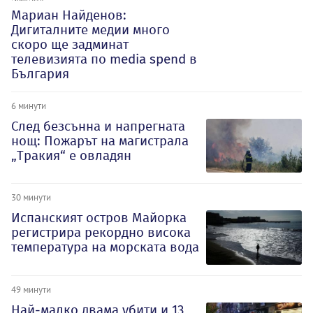
Мариан Найденов:
Дигиталните медии много
скоро ще задминат
телевизията по media spend в
България
6 минути
След безсънна и напрегната
нощ: Пожарът на магистрала
„Тракия“ е овладян
30 минути
Испанският остров Майорка
регистрира рекордно висока
температура на морската вода
49 минути
Най-малко двама убити и 13