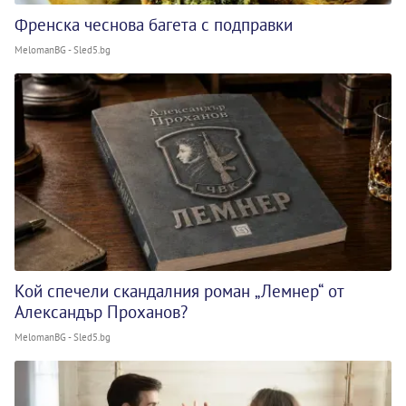
Френска чеснова багета с подправки
MelomanBG - Sled5.bg
Кой спечели скандалния роман „Лемнер“ от
Александър Проханов?
MelomanBG - Sled5.bg