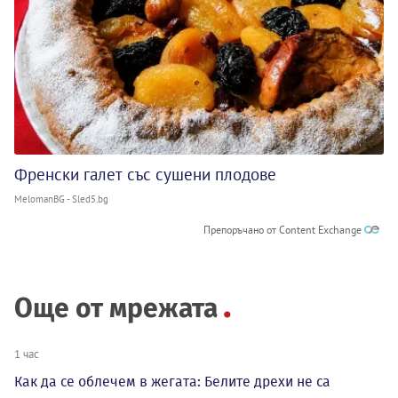
Френски галет със сушени плодове
MelomanBG - Sled5.bg
Препоръчано от Content Exchange
Още от мрежата
1 час
Как да се облечем в жегата: Белите дрехи не са