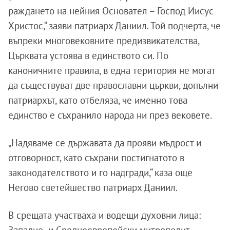
раждането на нейния Основател – Господ Иисус
Христос,“ заяви патриарх Даниил. Той подчерта, че
въпреки многовековните предизвикателства,
Църквата устоява в единството си. По
каноничните правила, в една територия не могат
да съществуват две православни църкви, допълни
патриархът, като отбеляза, че именно това
единство е съхранило народа ни през вековете.
„Надяваме се държавата да прояви мъдрост и
отговорност, като съхрани постигнатото в
законодателството и го надгради,“ каза още
Негово светейшество патриарх Даниил.
В срещата участваха и водещи духовни лица:
Западно- и Средноевропейски митрополит