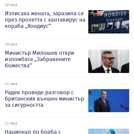
10 часа
Изписаха жената, заразила се
през пролетта с хантавирус на
кораба „Хондиус“
10 часа
Министър Милошев откри
изложбата „Забравените
божества“
11 часа
Радев проведе разговор с
британския външен министър
за сигурността
11 часа
Национал по борба с