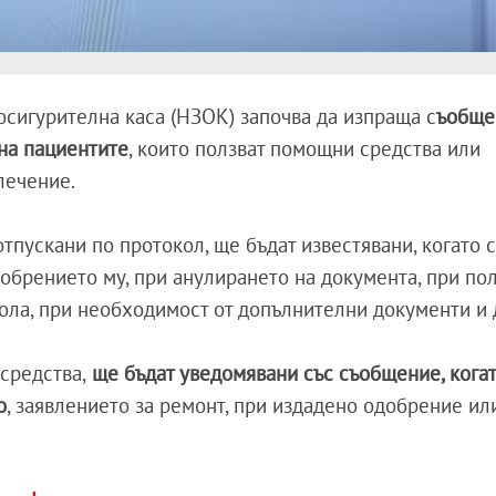
сигурителна каса (НЗОК) започва да изпраща с
ъобще
на пациентите
, които ползват помощни средства или
лечение.
тпускани по протокол, ще бъдат известявани, когато 
добрението му, при анулирането на документа, при по
кола, при необходимост от допълнителни документи и 
средства,
ще бъдат уведомявани със съобщение, кога
о
, заявлението за ремонт, при издадено одобрение или