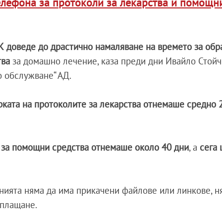
лефона за протоколи за лекарства и помощн
К доведе до драстично намаляване на времето за обр
тва
за домашно лечение, каза преди дни Ивайло Стойч
 обслужване“ АД.
рката на протоколите за лекарства отнемаше средно 
а за помощни средства отнемаше около 40 дни
, а
сега 
ията няма да има прикачени файлове или линкове, н
заплащане.