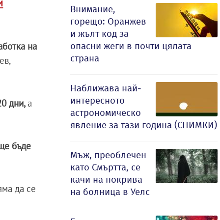
и
Внимание,
горещо: Оранжев
и жълт код за
опасни жеги в почти цялата
аботка на
страна
ев,
Наближава най-
интересното
20 дни,
а
астрономическо
явление за тази година (СНИМКИ)
ще бъде
Мъж, преоблечен
като Смъртта, се
качи на покрива
яма да се
на болница в Уелс