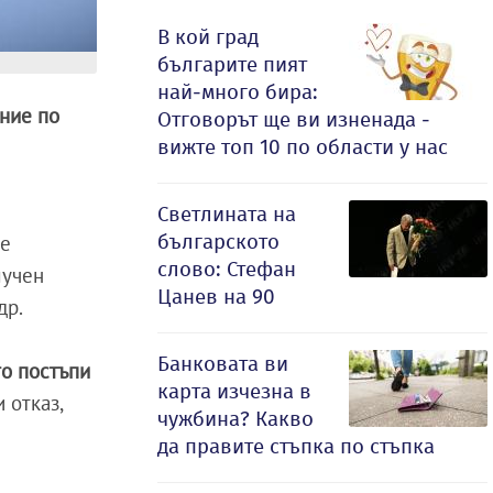
В кой град
българите пият
най-много бира:
ние по
Отговорът ще ви изненада -
вижте топ 10 по области у нас
Светлината на
българското
се
слово: Стефан
лучен
Цанев на 90
др.
Банковата ви
то постъпи
карта изчезна в
 отказ,
чужбина? Какво
да правите стъпка по стъпка