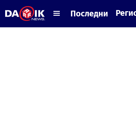
Реги
Последни