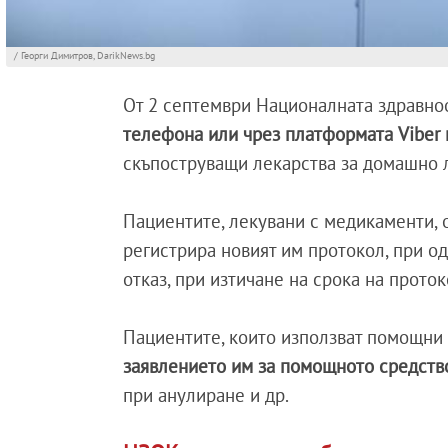
/ Георги Димитров, DarikNews.bg
От 2 септември Националната здравноо
телефона или чрез платформата Viber 
скъпоструващи лекарства за домашно 
Пациентите, лекувани с медикаменти, о
регистрира новият им протокол, при о
отказ, при изтичане на срока на прото
Пациентите, които използват помощни 
заявлението им за помощното средств
при анулиране и др.