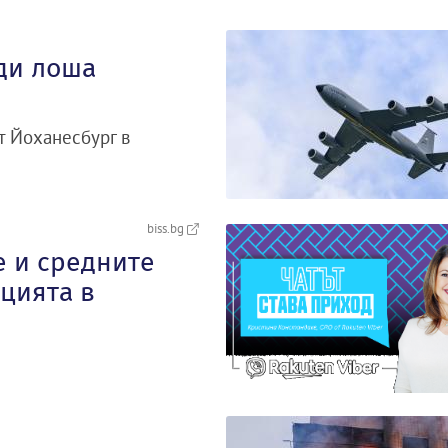
ди лоша
т Йоханесбург в
biss.bg
е и средните
цията в