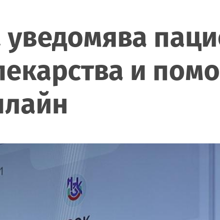
 уведомява паци
лекарства и пом
нлайн