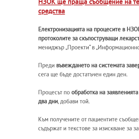
НЗОК ще праща съобщение на те
средства
Електронизацията на процесите в НЗО
протоколите за скъпоструващи лекарс
мениджър „Проекти“ в „Информационно
Преди
въвеждането на системата заве
сега ще бъде достатъчен един ден.
Процесът по
обработка на заявленият
два дни
, добави той.
Към получените от пациентите съобщен
съдържат и текстове за изискване за 