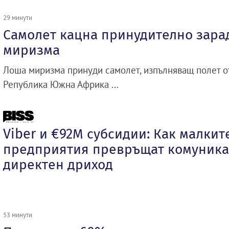
29 минути
Самолет кацна принудително зара
миризма
Лоша миризма принуди самолет, изпълняващ полет о
Република Южна Африка ...
Viber и €92М субсидии: Как малкит
предприятия превръщат комуника
директен дриход
53 минути