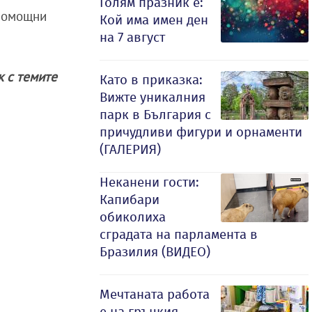
Голям празник е:
 помощни
Кой има имен ден
на 7 август
ак с темите
Като в приказка:
Вижте уникалния
парк в България с
причудливи фигури и орнаменти
(ГАЛЕРИЯ)
Неканени гости:
Капибари
обиколиха
сградата на парламента в
Бразилия (ВИДЕО)
Мечтаната работа
е на гръцкия