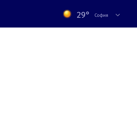
29°
София