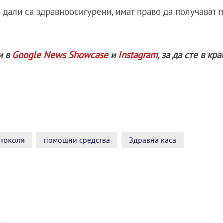
 дали са здравноосигурени, имат право да получават
и в
Google News Showcase
и
Instagram
, за да сте в кр
токоли
помощни средства
Здравна каса