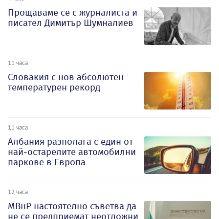
Прощаваме се с журналиста и
писател Димитър Шумналиев
11 часа
Словакия с нов абсолютен
температурен рекорд
11 часа
Албания разполага с един от
най-остарелите автомобилни
паркове в Европа
12 часа
МВнР настоятелно съветва да
не се предприемат неотложни