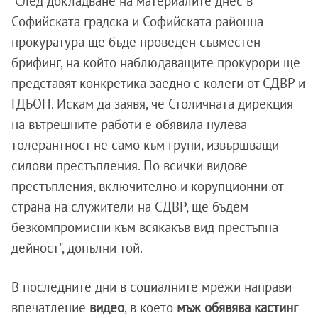
"След докладване на материалите днес в
Софийската градска и Софийската районна
прокуратура ще бъде проведен съвместен
брифинг, на който наблюдаващите прокурори ще
представят конкретика заедно с колеги от СДВР и
ГДБОП. Искам да заявя, че Столичната дирекция
на вътрешните работи е обявила нулева
толерантност не само към групи, извършващи
силови престъпления. По всички видове
престъпления, включително и корупционни от
страна на служители на СДВР, ще бъдем
безкомпромисни към всякакъв вид престъпна
дейност", допълни той.
В последните дни в социалните мрежи направи
впечатление
видео
, в което
мъж обявява кастинг