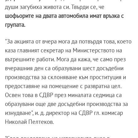
души загубиха живота си. Твърди се, че
шофьорите на двата автомобила имат връзка с
групата.
"За акцията от вчера мога да потвърдя това, което
каза главният секретар на Министерството на
вътрешните работи. Мога да кажа, че само през
вчерашния ден са образувани шест досъдебни
производства за склоняване към проституция и
предоставяне на помещение с развратна цел.
Освен това в СДВР през миналата седмица са
образувани още две досъдебни производства за
изнудване", и. д. директор на СДВР гл. комисар
Николай Пелтеков.