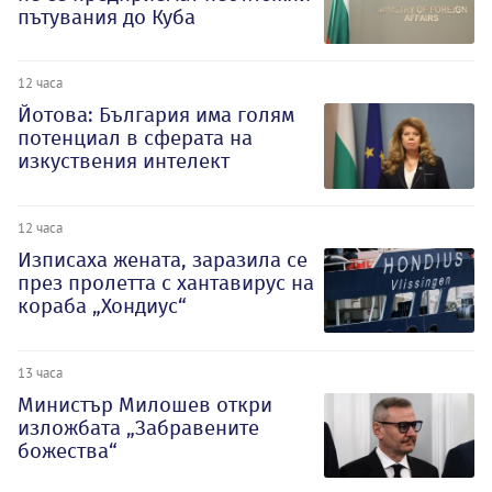
пътувания до Куба
12 часа
Йотова: България има голям
потенциал в сферата на
изкуствения интелект
12 часа
Изписаха жената, заразила се
през пролетта с хантавирус на
кораба „Хондиус“
13 часа
Министър Милошев откри
изложбата „Забравените
божества“