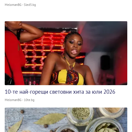
MelomanBG - Sled5.bg
10-те най-горещи световни хита за юли 2026
MelomanBG - 10te.bg