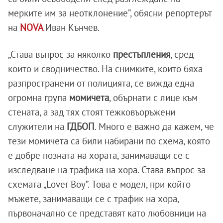
мерките им за неотклонение”, обясни репортерът
на
NOVA
Иван Кънчев.
„Става въпрос за няколко
престъпления
, сред
които и сводничество. На снимките, които бяха
разпространени от полицията, се вижда една
огромна група
момичета
, обърнати с лице към
стената, а зад тях стоят тежковъоръжени
служители на
ГДБОП
. Много е важно да кажем, че
тези момичета са били набирани по схема, която
е добре позната на хората, занимаващи се с
изследване на трафика на хора. Става въпрос за
схемата „Lover Boy”. Това е модел, при който
мъжете, занимаващи се с трафик на хора,
първоначално се представят като любовници на