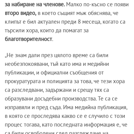
за набиране на членове.
Малко по-късно се появи
второ видео,
в което същият мъж обяснява, че
клипът е бил актуален преди 8 месеца, когато са
търсили хора, които да помагат за
благотворителност
.
„Не знам дали през цялото време са били
необезпокоявани, тъй като има и медийни
публикации, и официални съобщения от
прокуратурата и полицията за това, че тези хора
са разследвани, задържани и срещу тях са
образувани досъдебни производства. Те са се
изправяли и пред съда. Има медийна публикация,
в която се проследява какво се е случило с този
процес тогава, като последната информация е, че
са били освободени след разглеждане на