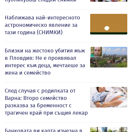
Наближава най-интересното
астрономическо явление за
тази година (СНИМКИ)
Близки на жестоко убития мъж
в Пловдив: Не е проявявал
интерес към деца, мечтаеше за
жена и семейство
След случая с родилката от
Варна: Второ семейство
разказва за бременност с
трагичен край при същия лекар
Банковата ви карта изчезна в