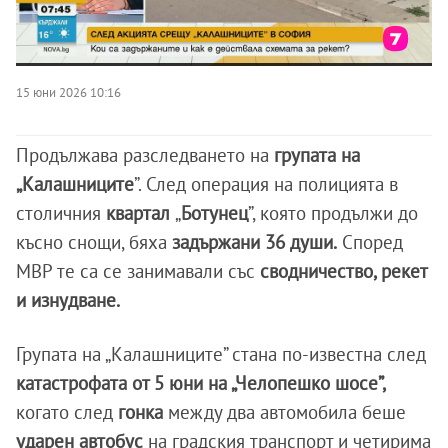
15 юни 2026 10:16
Продължава разследването на
групата на
„Калашниците
”. След операция на полицията в
столичния
квартал
„
Ботунец
”, която продължи до
късно снощи, бяха
задържани 36 души.
Според
МВР те са се занимавали със
сводничество, рекет
и изнудване.
Групата на „Калашниците” стана по-известна след
катастрофата от 5 юни на „Челопешко шосе”,
когато след
гонка
между два автомобила беше
ударен автобус
на градския транспорт и четирима