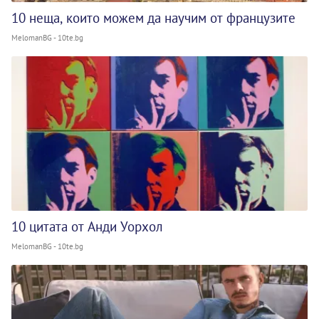
10 неща, които можем да научим от французите
MelomanBG - 10te.bg
10 цитата от Анди Уорхол
MelomanBG - 10te.bg