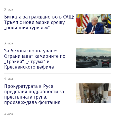
3 часа
Битката за гражданство в САЩ:
Тръмп с нови мерки срещу
„родилния туризъм“
3 часа
За безопасно пътуване:
Ограничават камионите по
„Тракия“, „Струма“ и
Кресненското дефиле
4 часа
Прокуратурата в Русе
представя подробности за
престъпната група,
произвеждала фентанил
4 часа