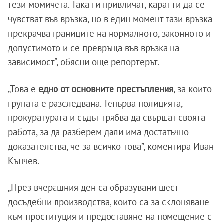
тези момичета. Така ги привличат, карат ги да се
чувстват във връзка, но в един момент тази връзка
прекрачва границите на нормалното, законното и
допустимото и се превръща във връзка на
зависимост”, обясни още репортерът.
„Това е
едно от основните престъпления
, за които
групата е разследвана. Тепърва полицията,
прокуратурата и съдът трябва да свършат своята
работа, за да разберем дали има достатъчно
доказателства, че за всичко това”, коментира Иван
Кънчев.
„През вчерашния ден са образувани шест
досъдебни производства, които са за склоняване
към проституция и предоставяне на помещение с