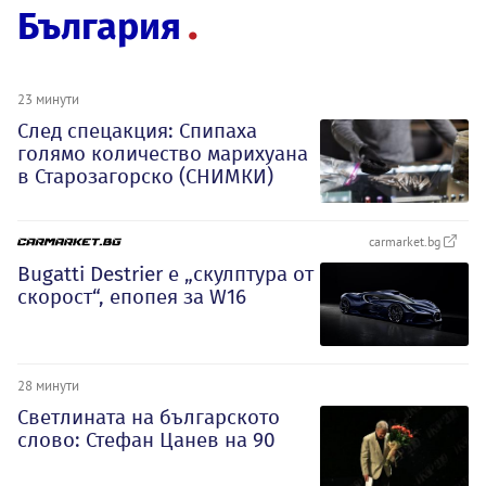
България
23 минути
След спецакция: Спипаха
голямо количество марихуана
в Старозагорско (СНИМКИ)
carmarket.bg
Bugatti Destrier е „скулптура от
скорост“, епопея за W16
28 минути
Светлината на българското
слово: Стефан Цанев на 90