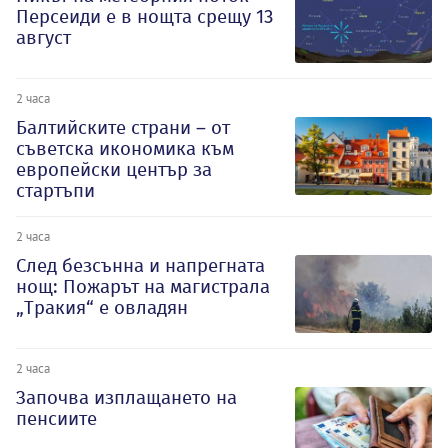
Персеиди е в нощта срещу 13
август
2 часа
Балтийските страни – от
съветска икономика към
европейски център за
стартъпи
2 часа
След безсънна и напрегната
нощ: Пожарът на магистрала
„Тракия“ е овладян
2 часа
Започва изплащането на
пенсиите