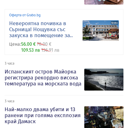
Оферта от Grabo.bg
Невероятна почивка в
Сърница! Нощувка със
закуска в помещение за..
Цена:
56.00 €
70.00 €
109.53 лв
136.91 лв
3 часа
Испанският остров Майорка
регистрира рекордно висока
температура на морската вода
3 часа
Най-малко двама убити и 13
ранени при голяма експлозия
край Дамаск