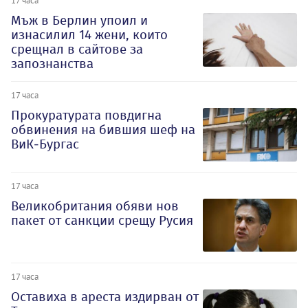
17 часа
Мъж в Берлин упоил и
изнасилил 14 жени, които
срещнал в сайтове за
запознанства
17 часа
Прокуратурата повдигна
обвинения на бившия шеф на
ВиК-Бургас
17 часа
Великобритания обяви нов
пакет от санкции срещу Русия
17 часа
Оставиха в ареста издирван от