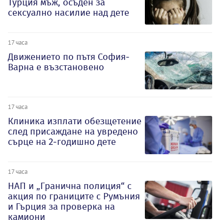
Турция мъж, осъден за
сексуално насилие над дете
17 часа
Движението по пътя София-
Варна е възстановено
17 часа
Клиника изплати обезщетение
след присаждане на увредено
сърце на 2-годишно дете
17 часа
НАП и „Гранична полиция“ с
акция по границите с Румъния
и Гърция за проверка на
камиони