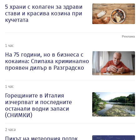
5 храни с колаген за здрави
стави и красива козина при
кучетата
1 час
На 75 години, но в бизнеса с
кокаина: Спипаха криминално
проявен дилър в Разградско
1 час
Горещините в Италия
изчерпват и последните
останали водни запаси
(СНИМКИ)
2 часа
Пикът на метеорния поток