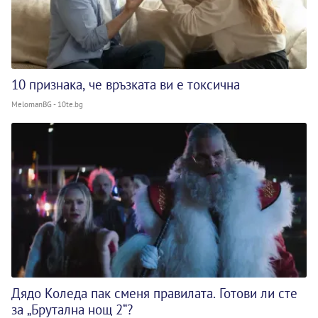
10 признака, че връзката ви е токсична
MelomanBG - 10te.bg
Дядо Коледа пак сменя правилата. Готови ли сте
за „Брутална нощ 2“?