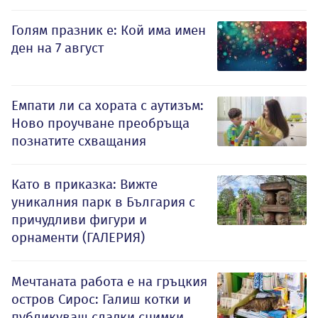
Голям празник е: Кой има имен
ден на 7 август
Емпати ли са хората с аутизъм:
Ново проучване преобръща
познатите схващания
Като в приказка: Вижте
уникалния парк в България с
причудливи фигури и
орнаменти (ГАЛЕРИЯ)
Мечтаната работа е на гръцкия
остров Сирос: Галиш котки и
публикуваш сладки снимки