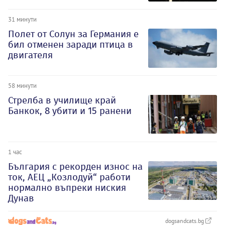
31 минути
Полет от Солун за Германия е
бил отменен заради птица в
двигателя
58 минути
Стрелба в училище край
Банкок, 8 убити и 15 ранени
1 час
България с рекорден износ на
ток, АЕЦ „Козлодуй“ работи
нормално въпреки ниския
Дунав
dogsandcats.bg