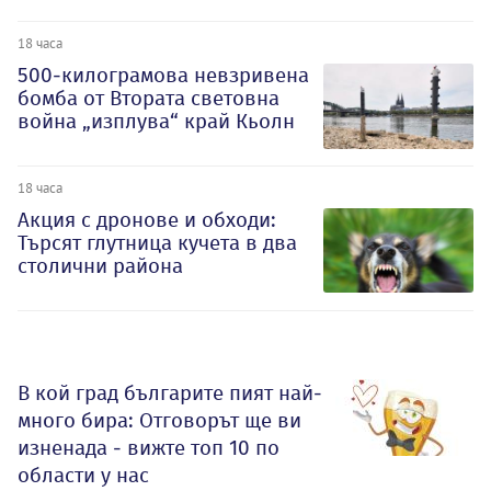
18 часа
500-килограмова невзривена
бомба от Втората световна
война „изплува“ край Кьолн
18 часа
Акция с дронове и обходи:
Търсят глутница кучета в два
столични района
В кой град българите пият най-
много бира: Отговорът ще ви
изненада - вижте топ 10 по
области у нас