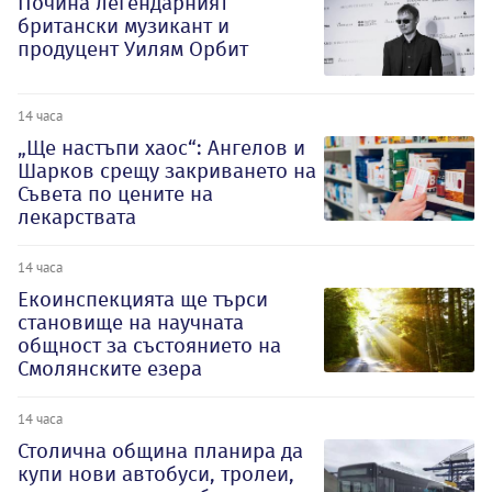
Почина легендарният
британски музикант и
продуцент Уилям Орбит
14 часа
„Ще настъпи хаос“: Ангелов и
Шарков срещу закриването на
Съвета по цените на
лекарствата
14 часа
Екоинспекцията ще търси
становище на научната
общност за състоянието на
Смолянските езера
14 часа
Столична община планира да
купи нови автобуси, тролеи,