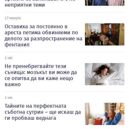
неприятни теми
17 минути
Оставиха за постоянно в
ареста петима обвиняеми по
делото за разпространение на
фентанил
1 час
Не пренебрегвайте тези
сънища: мозъкът ви може да
се опитва да ви каже нещо
важно
1 час
Тайните на перфектната
съботна сутрин – ще искаш да
ги пробваш веднага