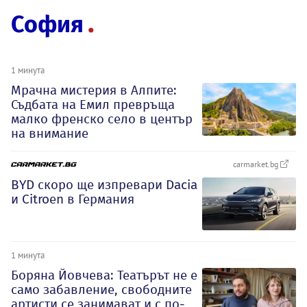
София
1 минута
Мрачна мистерия в Алпите:
Съдбата на Емил превръща
малко френско село в център
на внимание
carmarket.bg
BYD скоро ще изпревари Dacia
и Citroеn в Германия
1 минута
Боряна Йовчева: Театърът не е
само забавление, свободните
артисти се занимават и с по-