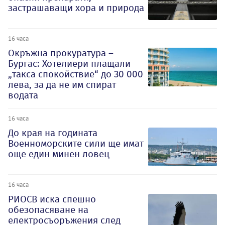
застрашаващи хора и природа
16 часа
Окръжна прокуратура –
Бургас: Хотелиери плащали
„такса спокойствие“ до 30 000
лева, за да не им спират
водата
16 часа
До края на годината
Военноморските сили ще имат
още един минен ловец
16 часа
РИОСВ иска спешно
обезопасяване на
електросъоръжения след