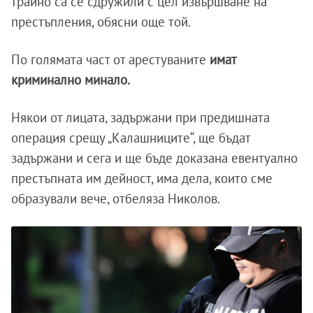
трайно са се сдружили с цел извършване на
престъпления, обясни още той.
По голямата част от арестуваните
имат
криминално минало.
Някои от лицата, задържани при предишната
операция срещу „Калашниците“, ще бъдат
задържани и сега и ще бъде доказана евентуално
престъпната им дейност, има дела, които сме
образували вече, отбеляза Николов.