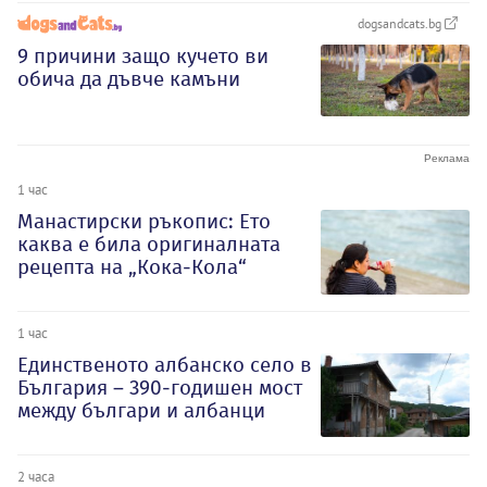
dogsandcats.bg
9 причини защо кучето ви
обича да дъвче камъни
1 час
Манастирски ръкопис: Ето
каква е била оригиналната
рецепта на „Кока-Кола“
1 час
Единственото албанско село в
България – 390-годишен мост
между българи и албанци
2 часа