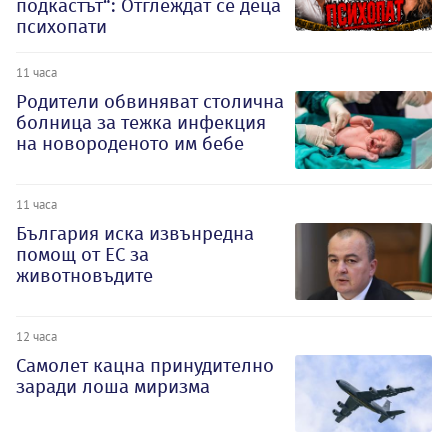
подкастът“: Отглеждат се деца
психопати
11 часа
Родители обвиняват столична
болница за тежка инфекция
на новороденото им бебе
11 часа
България иска извънредна
помощ от ЕС за
животновъдите
12 часа
Самолет кацна принудително
заради лоша миризма