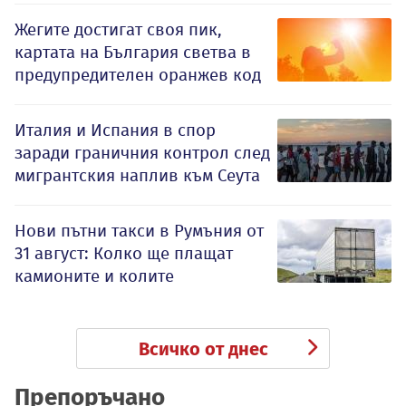
Жегите достигат своя пик,
картата на България светва в
предупредителен оранжев код
Италия и Испания в спор
заради граничния контрол след
мигрантския наплив към Сеута
Нови пътни такси в Румъния от
31 август: Колко ще плащат
камионите и колите
Всичко от днес
Препоръчано