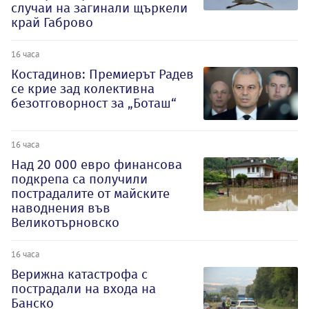
случаи на загинали щъркели
край Габрово
16 часа
Костадинов: Премиерът Радев
се крие зад колективна
безотговорност за „Боташ“
16 часа
Над 20 000 евро финансова
подкрепа са получили
пострадалите от майските
наводнения във
Великотърновско
16 часа
Верижна катастрофа с
пострадали на входа на
Банско