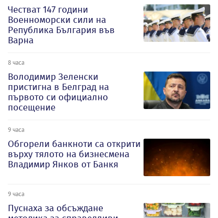
Честват 147 години
Военноморски сили на
Република България във
Варна
8 часа
Володимир Зеленски
пристигна в Белград на
първото си официално
посещение
9 часа
Обгорели банкноти са открити
върху тялото на бизнесмена
Владимир Янков от Банкя
9 часа
Пуснаха за обсъждане