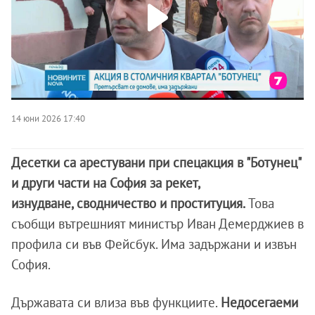
14 юни 2026 17:40
Десетки са арестувани при спецакция в "Ботунец"
и други части на София за рекет,
изнудване, сводничество и проституция.
Това
съобщи вътрешният министър Иван Демерджиев в
профила си във Фейсбук. Има задържани и извън
София.
Държавата си влиза във функциите.
Недосегаеми