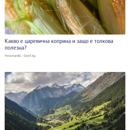
Какво е царевична коприна и защо е толкова
полезна?
MelomanBG - Sled5.bg