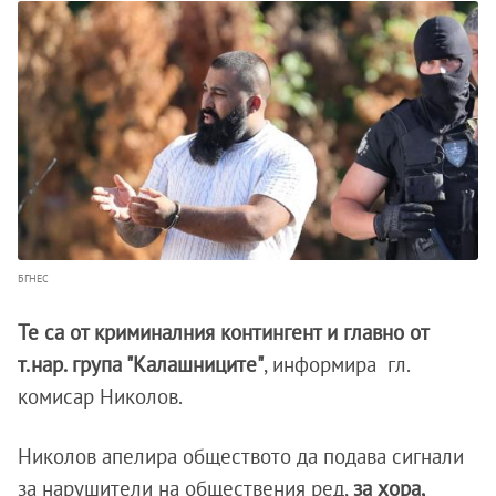
БГНЕС
Те са от криминалния контингент и главно от
т.нар. група "Калашниците"
, информира гл.
комисар Николов.
Николов апелира обществото да подава сигнали
за нарушители на обществения ред,
за хора,