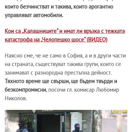
които безчинстват и такива, които арогантно
управляват автомобили.
Кои са „Калашниците“ и имат ли връзка с тежката
катастрофа на „Челопешко шосе“ (ВИДЕО)
Наясно сме, че не само в София, а и в други части
на страната, съществуват такива групи, които се
занимават с разнородна престъпна дейност.
Тяхното време ще свърши, ще бъдем твърди и
безкомпромисни
, посочи гл. комисар Любомир
Николов.