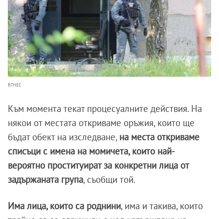
БГНЕС
Към момента текат процесуалните действия. На
някои от местата откриваме оръжия, които ще
бъдат обект на изследване,
на места откриваме
списъци с имена на момичета, които най-
вероятно проституират за конкретни лица от
задържаната група
, съобщи той.
Има лица, които са роднини
, има и такива, които