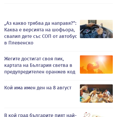
„Аз какво трябва да направя?“:
Каква е версията на шофьора,
свалил дете със СОП от автобус
в Плевенско
Жегите достигат своя пик,
картата на България светва в
предупредителен оранжев код
Кой има имен ден на 8 август
В кой град българите пият най-