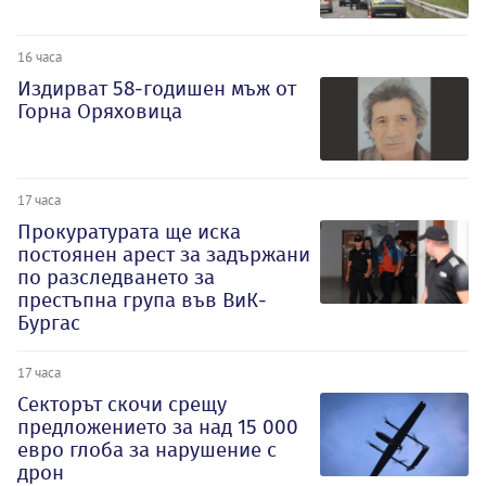
16 часа
Издирват 58-годишен мъж от
Горна Оряховица
17 часа
Прокуратурата ще иска
постоянен арест за задържани
по разследването за
престъпна група във ВиК-
Бургас
17 часа
Секторът скочи срещу
предложението за над 15 000
евро глоба за нарушение с
дрон