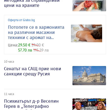
методика за справедливи
цени на храните
Оферта от Grabo.bg
Потопете се в хармонията
на различни масажни
техники с аромат на..
Цена:
29.50 €
59.00 €
57.70 лв
115.39 лв
10 часа
Сенатът на САЩ прие нови
санкции срещу Русия
11 часа
Психиатърът д-р Веселин
Герев в „Телеграфно