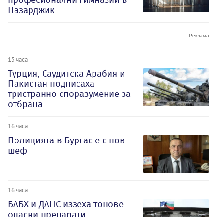
Пазарджик
15 часа
Турция, Саудитска Арабия и
Пакистан подписаха
тристранно споразумение за
отбрана
16 часа
Полицията в Бургас е с нов
шеф
16 часа
БАБХ и ДАНС иззеха тонове
опасни препарати,