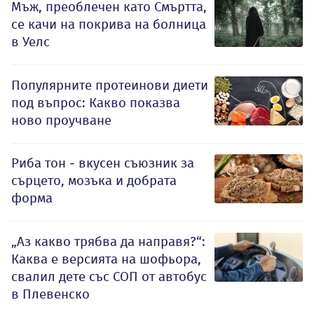
Мъж, преоблечен като Смъртта,
се качи на покрива на болница
в Уелс
Популярните протеинови диети
под въпрос: Какво показва
ново проучване
Риба тон - вкусен съюзник за
сърцето, мозъка и добрата
форма
„Аз какво трябва да направя?“:
Каква е версията на шофьора,
свалил дете със СОП от автобус
в Плевенско