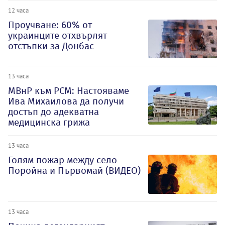
12 часа
Проучване: 60% от
украинците отхвърлят
отстъпки за Донбас
13 часа
МВнР към РСМ: Настояваме
Ива Михаилова да получи
достъп до адекватна
медицинска грижа
13 часа
Голям пожар между село
Поройна и Първомай (ВИДЕО)
13 часа