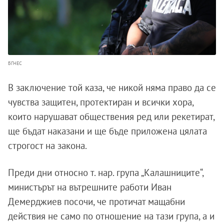
БГНЕС
В заключение той каза, че никой няма право да се
чувства защитен, протектиран и всички хора,
които нарушават обществения ред или рекетират,
ще бъдат наказани и ще бъде приложена цялата
строгост на закона.
Преди дни относно т. нар. група „Калашниците“,
министърът на вътрешните работи Иван
Демерджиев посочи, че протичат мащабни
действия не само по отношение на тази група, а и