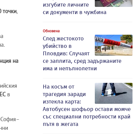
изгубите личните
0 точки
,
си документи в чужбина
Обновена
за
След жестокото
а.
убийство в
Пловдив: Случаят
нция на
се заплита, сред задържаните
има и непълнолетни
пийския
На косъм от
трагедия заради
 ЕС
в
изтекла карта:
Автобусен шофьор остави момче
със специални потребности край
я София–
пътя в жегата
онни