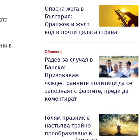
Опасна жега в
България:
ата
Оранжев и жълт
код в почти цялата страна
ени в
Обновена
Радев за случая в
Банско:
Призовавам
чуждестранните политици да се
запознаят с фактите, преди да
коментират
Голям празник е -
настъпва трайно
преобразяване в