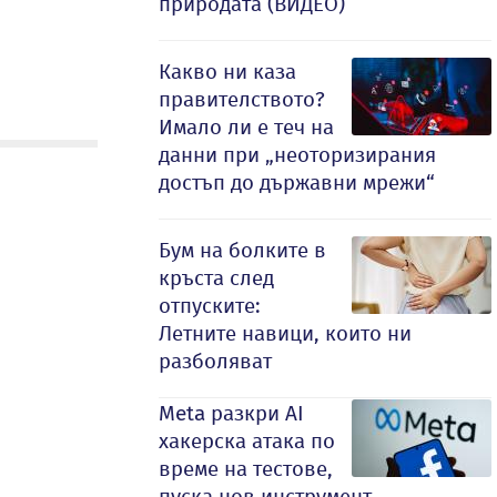
природата (ВИДЕО)
Какво ни каза
правителството?
Имало ли е теч на
данни при „неоторизирания
достъп до държавни мрежи“
Бум на болките в
кръста след
отпуските:
Летните навици, които ни
разболяват
Meta разкри AI
хакерска атака по
време на тестове,
пуска нов инструмент