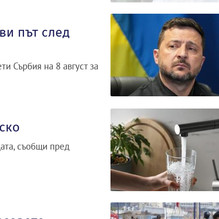
ви път след
и Сърбия на 8 август за
ско
дата, съобщи пред