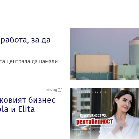
работа, за да
та централа да намали
biss.bg
сковият бизнес
a и Elita