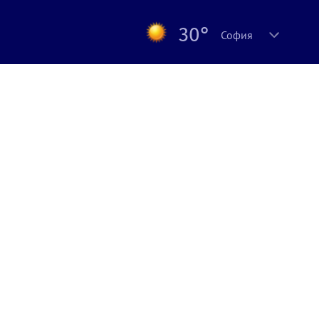
30°
София