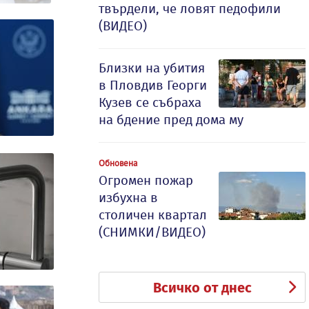
твърдели, че ловят педофили
(ВИДЕО)
Близки на убития
в Пловдив Георги
Кузев се събраха
на бдение пред дома му
Обновена
Огромен пожар
избухна в
столичен квартал
(СНИМКИ/ВИДЕО)
Всичко от днес