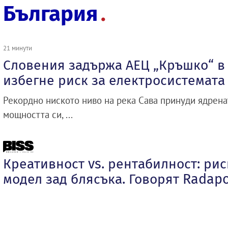
България
21 минути
Словения задържа АЕЦ „Кръшко“ в 
избегне риск за електросистемата
Рекордно ниското ниво на река Сава принуди ядрена
мощността си, ...
Креативност vs. рентабилност: ри
модел зад блясъка. Говорят Radapol