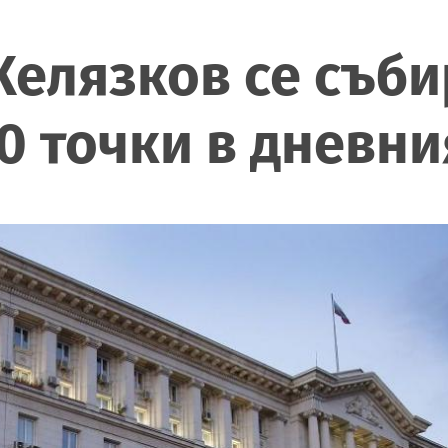
елязков се съби
0 точки в дневни