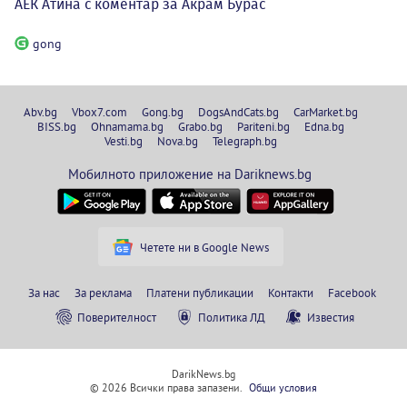
АЕК Атина с коментар за Акрам Бурас
gong
Abv.bg
Vbox7.com
Gong.bg
DogsAndCats.bg
CarMarket.bg
BISS.bg
Ohnamama.bg
Grabo.bg
Pariteni.bg
Edna.bg
Vesti.bg
Nova.bg
Telegraph.bg
Мобилното приложение на Dariknews.bg
Четете ни в Google News
За нас
За реклама
Платени публикации
Контакти
Facebook
Поверителност
Политика ЛД
Известия
DarikNews.bg
© 2026 Всички права запазени.
Общи условия