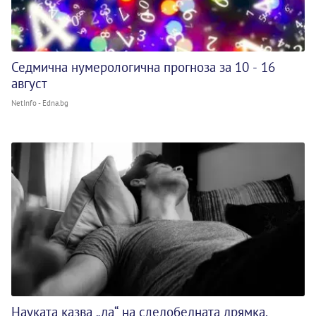
Седмична нумерологична прогноза за 10 - 16
август
NetInfo - Edna.bg
Науката казва „да“ на следобедната дрямка,