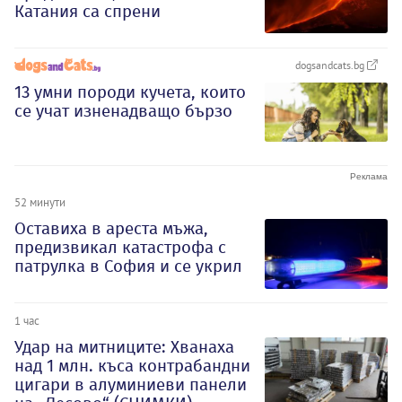
Катания са спрени
dogsandcats.bg
13 умни породи кучета, които
се учат изненадващо бързо
52 минути
Оставиха в ареста мъжа,
предизвикал катастрофа с
патрулка в София и се укрил
1 час
Удар на митниците: Хванаха
над 1 млн. къса контрабандни
цигари в алуминиеви панели