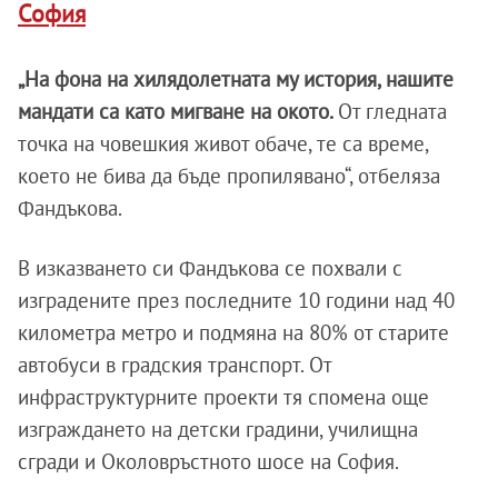
София
„На фона на хилядолетната му история, нашите
мандати са като мигване на окото.
От гледната
точка на човешкия живот обаче, те са време,
което не бива да бъде пропилявано“, отбеляза
Фандъкова.
В изказването си Фандъкова се похвали с
изградените през последните 10 години над 40
километра метро и подмяна на 80% от старите
автобуси в градския транспорт. От
инфраструктурните проекти тя спомена още
изграждането на детски градини, училищна
сгради и Околовръстното шосе на София.