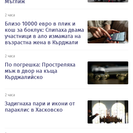
Мъглиж
2 часа
Близо 10000 евро в плик и
кош за боклук: Спипаха двама
участници в ало измамата на
възрастна жена в Кърджали
2 часа
По погрешка: Простреляха
мъж в двор на къща
Кърджалийско
2 часа
Задигнаха пари и икони от
параклис в Хасковско