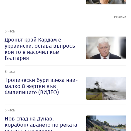
3 часа
Дронът край Кардам е
украински, остава въпросът
кой го е насочил към
България
3 часа
Тропически бури взеха най-
малко 8 жертви във
Филипините (ВИДЕО)
3 часа
Нов спад на Дунав,
корабоплаването по реката
остава затруднено