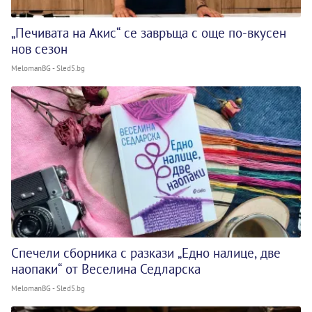
„Печивата на Акис“ се завръща с още по-вкусен
нов сезон
MelomanBG - Sled5.bg
Спечели сборника с разкази „Едно налице, две
наопаки“ от Веселина Седларска
MelomanBG - Sled5.bg