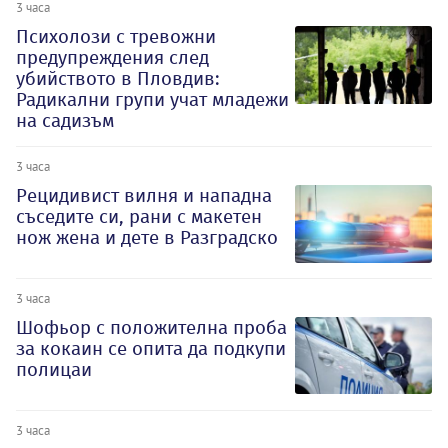
3 часа
Психолози с тревожни
предупреждения след
убийството в Пловдив:
Радикални групи учат младежи
на садизъм
3 часа
Рецидивист вилня и нападна
съседите си, рани с макетен
нож жена и дете в Разградско
3 часа
Шофьор с положителна проба
за кокаин се опита да подкупи
полицаи
3 часа