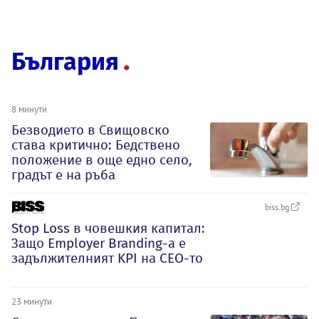
България
8 минути
Безводието в Свищовско
става критично: Бедствено
положение в още едно село,
градът е на ръба
biss.bg
Stop Loss в човешкия капитал:
Защо Employer Branding-а е
задължителният KPI на CEO-то
23 минути