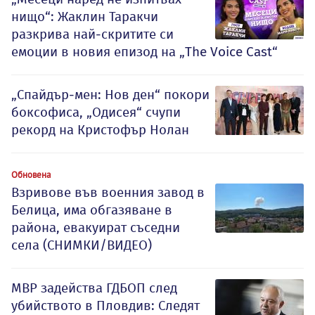
нищо“: Жаклин Таракчи
разкрива най-скритите си
емоции в новия епизод на „The Voice Cast“
„Спайдър-мен: Нов ден“ покори
боксофиса, „Одисея“ счупи
рекорд на Кристофър Нолан
Обновена
Взривове във военния завод в
Белица, има обгазяване в
района, евакуират съседни
села (СНИМКИ/ВИДЕО)
МВР задейства ГДБОП след
убийството в Пловдив: Следят