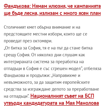
Фандъкова: Нямам илюзия, че кампанията
ще бъде лесна, излизам с много ясен план
Столичният кмет обърна внимание и на
предстоящите местни избори, които ще се
проведат през октомври.
„От битка за София, тя е на път да стане битка
срещу София. От няколко дни слушам как
интегрираната система за преработка на
отпадъци в София е със сгрешен модел“, отбеляза
Фандъкова и продължи: „Направихме и
невъзможното, за да защитим европейските
средства за изграждане депото за преработване
Националният съвет на БСП
на отпадъци“.
утвърди кандидатурата на Мая Манолова