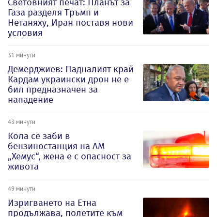
Световният печат: Планът за
Газа разделя Тръмп и
Нетаняху, Иран поставя нови
условия
31 минути
Демерджиев: Падналият край
Кардам украински дрон не е
бил предназначен за
нападение
43 минути
Кола се заби в
бензиностанция на АМ
„Хемус“, жена е с опасност за
живота
49 минути
Изригването на Етна
продължава, полетите към