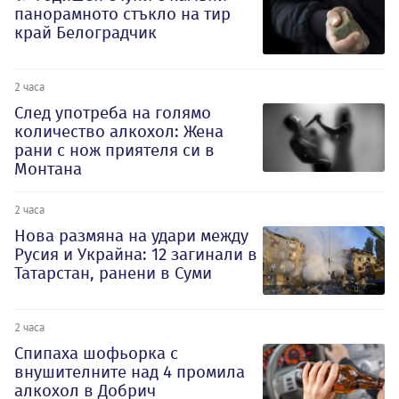
панорамното стъкло на тир
край Белоградчик
2 часа
След употреба на голямо
количество алкохол: Жена
рани с нож приятеля си в
Монтана
2 часа
Нова размяна на удари между
Русия и Украйна: 12 загинали в
Татарстан, ранени в Суми
2 часа
Спипаха шофьорка с
внушителните над 4 промила
алкохол в Добрич