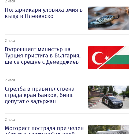
2 часа
Пожарникари уловиха змия в
къща в Плевенско
2 часа
Вътрешният министър на
Турция пристига в България,
ще се срещне с Демерджиев
2 часа
Стрелба в правителствена
сграда край Банкок, бивш
депутат е задържан
2 часа
Моторист пострада при челен