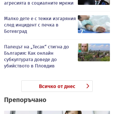
агресията в социалните мрежи
Малко дете е с тежки изгаряния
след инцидент с печка в
Ботевград
Палецът на „Тесак“ стигна до
България: Как онлайн
субкултурата доведе до
убийството в Пловдив
Всичко от днес
Препоръчано