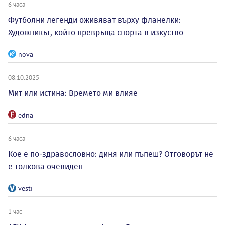
6 часа
Футболни легенди оживяват върху фланелки:
Художникът, който превръща спорта в изкуство
nova
08.10.2025
Мит или истина: Времето ми влияе
edna
6 часа
Кое е по-здравословно: диня или пъпеш? Отговорът не
е толкова очевиден
vesti
1 час