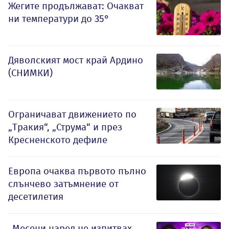
Жегите продължават: Очакват
ни температури до 35°
Дяволският мост край Ардино
(СНИМКИ)
Ограничават движението по
„Тракия“, „Струма“ и през
Кресненското дефиле
Европа очаква първото пълно
слънчево затъмнение от
десетилетия
„Месеци наред не изпитвах