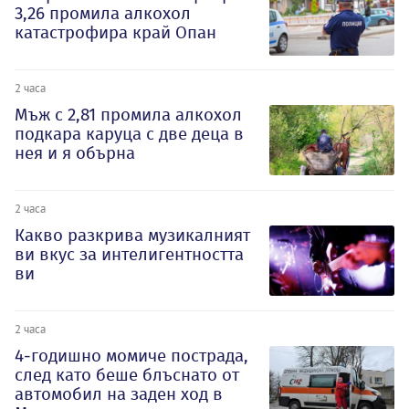
3,26 промила алкохол
катастрофира край Опан
2 часа
Мъж с 2,81 промила алкохол
подкара каруца с две деца в
нея и я обърна
2 часа
Какво разкрива музикалният
ви вкус за интелигентността
ви
2 часа
4-годишно момиче пострада,
след като беше блъснато от
автомобил на заден ход в