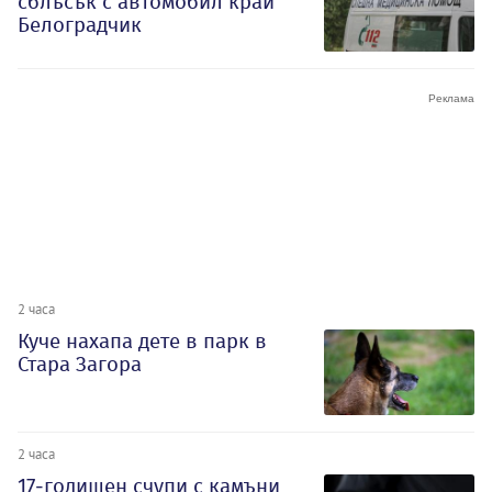
сблъсък с автомобил край
Белоградчик
2 часа
Куче нахапа дете в парк в
Стара Загора
2 часа
17-годишен счупи с камъни