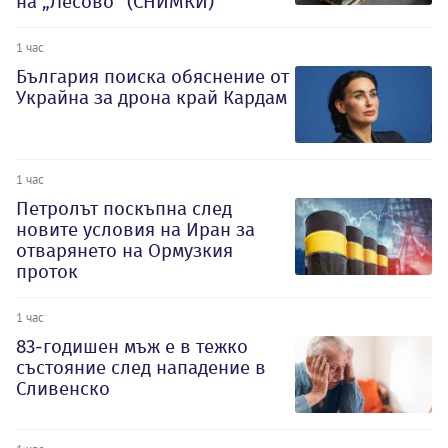
на „Лесово“ (СНИМКИ)
1 час
България поиска обяснение от
Украйна за дрона край Кардам
1 час
Петролът поскъпна след
новите условия на Иран за
отварянето на Ормузкия
проток
1 час
83-годишен мъж е в тежко
състояние след нападение в
Сливенско