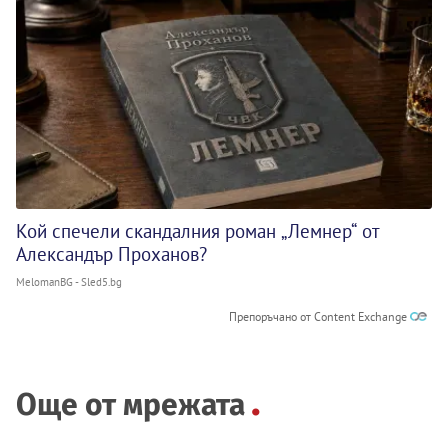
Кой спечели скандалния роман „Лемнер“ от
Александър Проханов?
MelomanBG - Sled5.bg
Препоръчано от Content Exchange
Още от мрежата