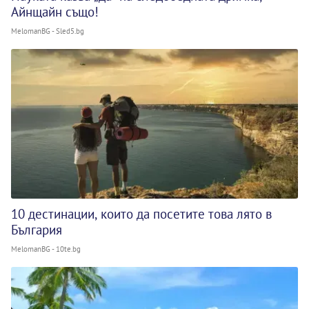
Айнщайн също!
MelomanBG - Sled5.bg
10 дестинации, които да посетите това лято в
България
MelomanBG - 10te.bg