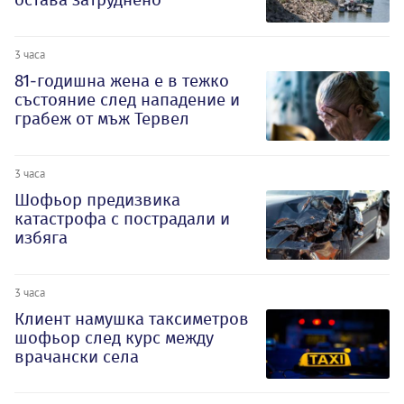
3 часа
81-годишна жена е в тежко
състояние след нападение и
грабеж от мъж Тервел
3 часа
Шофьор предизвика
катастрофа с пострадали и
избяга
3 часа
Клиент намушка таксиметров
шофьор след курс между
врачански села