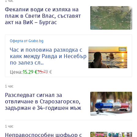
1 час
Фекални води се изляха на
плаж в Свети Влас, съставят
акт на ВиК – Бургас
Оферта от Grabo.bg
Час и половина разходка с
каяк между Равда и Несебър
по залез сл..
Цена:
15.29 €
35.79 €
1 час
Разследват сигнал за
отвличане в Старозагорско,
задържан е 34-годишен мъж
1 час
Неправоспособен шофьор с