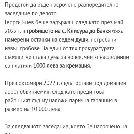
Предстои да бъде насрочено разпоредително
заседание по делото.
Георги Енев беше задържан, след като през май
2022 г. в
гробището на с. Клисура до Банкя
бяха
намерени останки на седем души
, погребани
извън гробове. За един от тях прокуратурата
съобщи, че става дума за човек, чиито наследници
са платили
1000 лева за кремация.
През октомври 2022 г. съдът остави под домашен
арест обвиняемия, след като преди това
районният съд му наложи парична гаранция в
размер на 10 000 лева.
За следващото заседание, което бе насрочено на