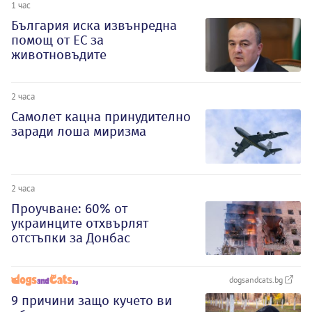
1 час
България иска извънредна
помощ от ЕС за
животновъдите
2 часа
Самолет кацна принудително
заради лоша миризма
2 часа
Проучване: 60% от
украинците отхвърлят
отстъпки за Донбас
dogsandcats.bg
9 причини защо кучето ви