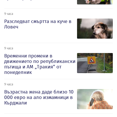
9 часа
Разследват смъртта на куче в
Ловеч
9 часа
Временни промени в
движението по републикански
пътища и АМ „Тракия“ от
понеделник
9 часа
Възрастна жена даде близо 10
000 евро на ало измамници в
Кърджали