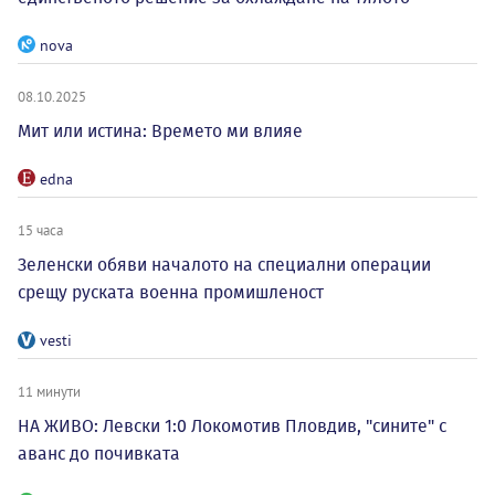
nova
08.10.2025
Мит или истина: Времето ми влияе
edna
15 часа
Зеленски обяви началото на специални операции
срещу руската военна промишленост
vesti
11 минути
НА ЖИВО: Левски 1:0 Локомотив Пловдив, "сините" с
аванс до почивката