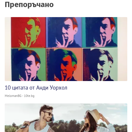
Препоръчано
10 цитата от Анди Уорхол
MelomanBG - 10te.bg