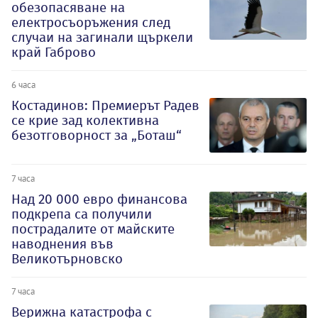
обезопасяване на
електросъоръжения след
случаи на загинали щъркели
край Габрово
6 часа
Костадинов: Премиерът Радев
се крие зад колективна
безотговорност за „Боташ“
7 часа
Над 20 000 евро финансова
подкрепа са получили
пострадалите от майските
наводнения във
Великотърновско
7 часа
Верижна катастрофа с