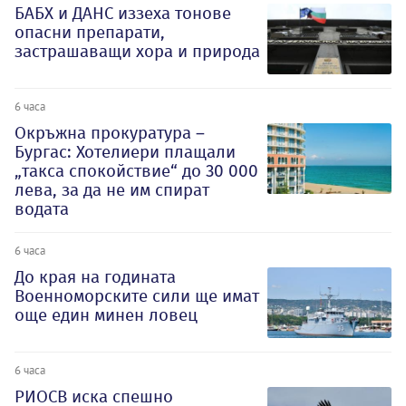
БАБХ и ДАНС иззеха тонове
опасни препарати,
застрашаващи хора и природа
6 часа
Окръжна прокуратура –
Бургас: Хотелиери плащали
„такса спокойствие“ до 30 000
лева, за да не им спират
водата
6 часа
До края на годината
Военноморските сили ще имат
още един минен ловец
6 часа
РИОСВ иска спешно