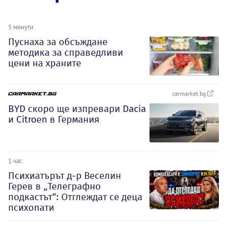
5 минути
Пуснаха за обсъждане
методика за справедливи
цени на храните
carmarket.bg
BYD скоро ще изпревари Dacia
и Citroеn в Германия
1 час
Психиатърът д-р Веселин
Герев в „Телеграфно
подкастът“: Отглеждат се деца
психопати