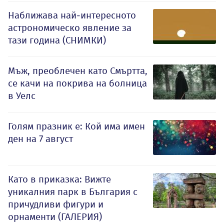
Наближава най-интересното
астрономическо явление за
тази година (СНИМКИ)
Мъж, преоблечен като Смъртта,
се качи на покрива на болница
в Уелс
Голям празник е: Кой има имен
ден на 7 август
Като в приказка: Вижте
уникалния парк в България с
причудливи фигури и
орнаменти (ГАЛЕРИЯ)