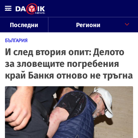
Последни
Региони
БЪЛГАРИЯ
И след втория опит: Делото
за зловещите погребения
край Банкя отново не тръгна