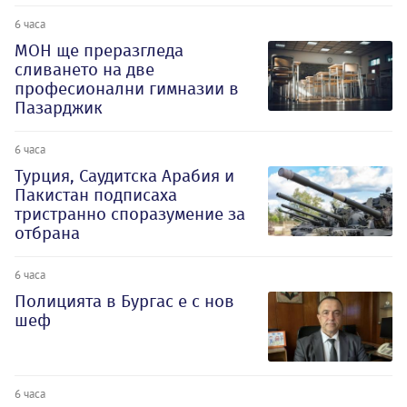
6 часа
МОН ще преразгледа
сливането на две
професионални гимназии в
Пазарджик
6 часа
Турция, Саудитска Арабия и
Пакистан подписаха
тристранно споразумение за
отбрана
6 часа
Полицията в Бургас е с нов
шеф
6 часа