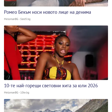
Ромео Бекъм носи новото лице на денима
MelomanBG - Sled5.bg
10-те най-горещи световни хита за юли 2026
MelomanBG - 10te.bg