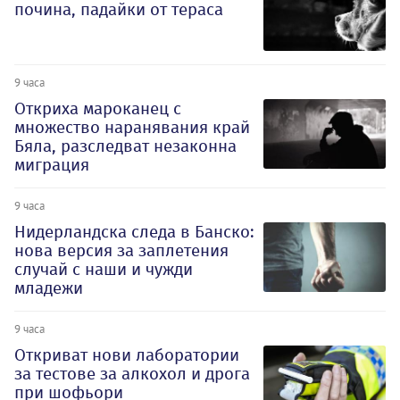
почина, падайки от тераса
9 часа
Откриха мароканец с
множество наранявания край
Бяла, разследват незаконна
миграция
9 часа
Нидерландска следа в Банско:
нова версия за заплетения
случай с наши и чужди
младежи
9 часа
Откриват нови лаборатории
за тестове за алкохол и дрога
при шофьори