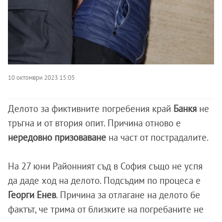
10 октомври 2023 15:05
Делото за фиктивните погребения край
Банкя
не
тръгна и от втория опит. Причина отново е
нередовно призоваване
на част от пострадалите.
На 27 юни Районният съд в София също не успя
да даде ход на делото. Подсъдим по процеса е
Георги Енев
. Причина за отлагане на делото бе
фактът, че трима от близките на погребаните не