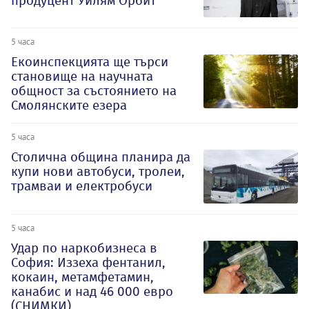
продуцент Уилям Орбит
5 часа
Екоинспекцията ще търси
становище на научната
общност за състоянието на
Смолянските езера
5 часа
Столична община планира да
купи нови автобуси, тролеи,
трамваи и електробуси
5 часа
Удар по наркобизнеса в
София: Иззеха фентанил,
кокаин, метамфетамин,
канабис и над 46 000 евро
(СНИМКИ)