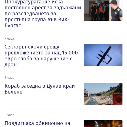
Прокуратурата ще иска
постоянен арест за задържани
по разследването за
престъпна група във ВиК-
Бургас
7 часа
Секторът скочи срещу
предложението за над 15 000
евро глоба за нарушение с
дрон
8 часа
Кораб заседна в Дунав край
Белене
8 часа
Повдигнаха обвинение на