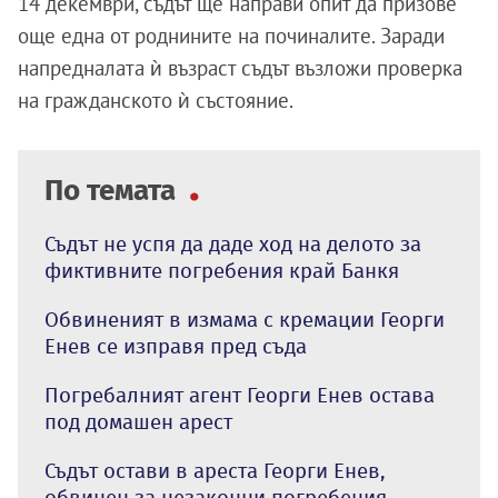
14 декември, съдът ще направи опит да призове
още една от роднините на починалите. Заради
напредналата ѝ възраст съдът възложи проверка
на гражданското ѝ състояние.
По темата
Съдът не успя да даде ход на делото за
фиктивните погребения край Банкя
Обвиненият в измама с кремации Георги
Енев се изправя пред съда
Погребалният агент Георги Енев остава
под домашен арест
Съдът остави в ареста Георги Енев,
обвинен за незаконни погребения