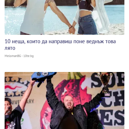
10 неща, които да направиш поне веднъж това
лято
MelomanBG - 10te.bg