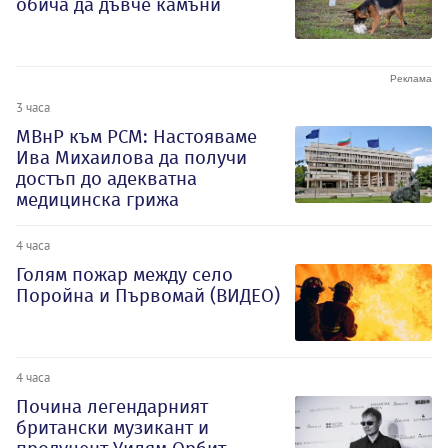
обича да дъвче камъни
3 часа
МВнР към РСМ: Настояваме
Ива Михаилова да получи
достъп до адекватна
медицинска грижа
4 часа
Голям пожар между село
Поройна и Първомай (ВИДЕО)
4 часа
Почина легендарният
британски музикант и