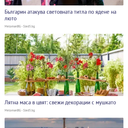
Българин атакува световната титла по ядене на
люто
MelomanBG - Sled5.bg
Лятна маса в цвят: свежи декорации с мушкато
MelomanBG - Sled5.bg