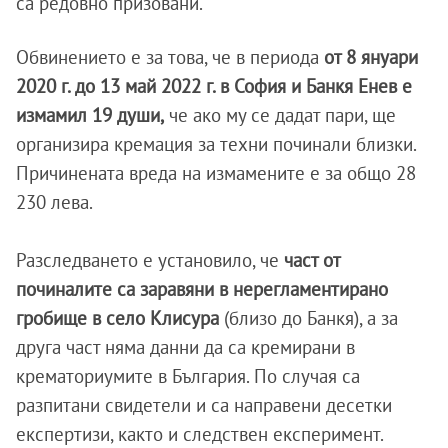
са редовно призовани.
Обвинението е за това, че в периода
от 8 януари
2020 г. до 13 май 2022 г. в София и Банкя Енев е
измамил 19 души,
че ако му се дадат пари, ще
организира кремация за техни починали близки.
Причинената вреда на измамените е за общо 28
230 лева.
Разследването е установило, че
част от
починалите са заравяни в нерегламентирано
гробище в село Клисура
(близо до Банкя), а за
друга част няма данни да са кремирани в
крематориумите в България. По случая са
разпитани свидетели и са направени десетки
експертизи, както и следствен експеримент.