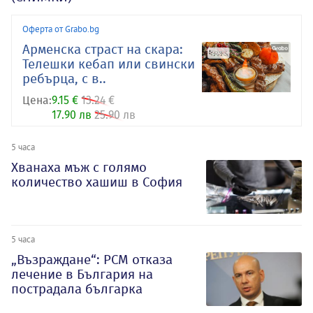
Оферта от Grabo.bg
Арменска страст на скара:
Телешки кебап или свински
ребърца, с в..
Цена:
9.15 €
13.24 €
17.90 лв
25.90 лв
5 часа
Хванаха мъж с голямо
количество хашиш в София
5 часа
„Възраждане“: РСМ отказа
лечение в България на
пострадала българка