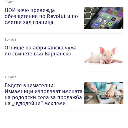
9 часа
НОИ вече превежда
обезщетения по Revolut и по
сметки зад граница
10 часа
Огнище на африканска чума
по свинете във Варнанско
10 часа
Бъдете внимателни:
Измамници използват имената
на родопски села за продажба
на „чудодейни“ мехлеми