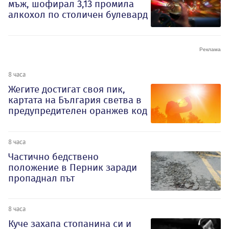
мъж, шофирал 3,13 промила
алкохол по столичен булевард
8 часа
Жегите достигат своя пик,
картата на България светва в
предупредителен оранжев код
8 часа
Частично бедствено
положение в Перник заради
пропаднал път
8 часа
Куче захапа стопанина си и