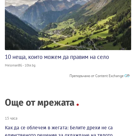
10 неща, които можем да правим на село
MelomanBG - 10te.bg
Препоръчано от Content Exchange
Още от мрежата
15 часа
Как да се облечем в жегата: Белите дрехи не са
единственото решение за охлаждане на тялото