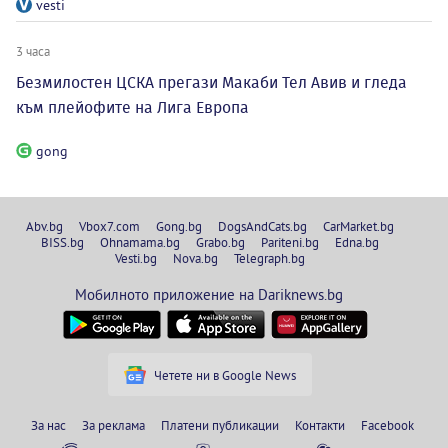
vesti
3 часа
Безмилостен ЦСКА прегази Макаби Тел Авив и гледа
към плейофите на Лига Европа
gong
Abv.bg
Vbox7.com
Gong.bg
DogsAndCats.bg
CarMarket.bg
BISS.bg
Ohnamama.bg
Grabo.bg
Pariteni.bg
Edna.bg
Vesti.bg
Nova.bg
Telegraph.bg
Мобилното приложение на Dariknews.bg
Четете ни в Google News
За нас
За реклама
Платени публикации
Контакти
Facebook