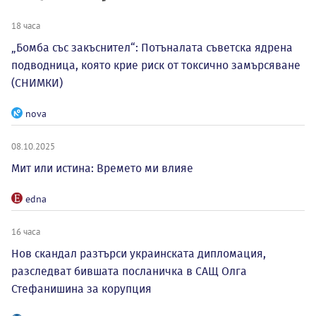
18 часа
„Бомба със закъснител“: Потъналата съветска ядрена
подводница, която крие риск от токсично замърсяване
(СНИМКИ)
nova
08.10.2025
Мит или истина: Времето ми влияе
edna
16 часа
Нов скандал разтърси украинската дипломация,
разследват бившата посланичка в САЩ Олга
Стефанишина за корупция