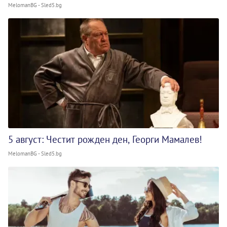
MelomanBG - Sled5.bg
5 август: Честит рожден ден, Георги Мамалев!
MelomanBG - Sled5.bg