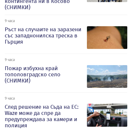
контингента ни в Косово
(СНИМКИ)
9 часа
Ръст на случаите на заразени
със западнонилска треска в
Гърция
9 часа
Пожар избухна край
тополовградско село
(СНИМКИ)
9 часа
След решение на Съда на ЕС:
Waze може да спре да
предупреждава за камери и
полиция