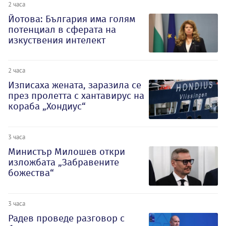
2 часа
Йотова: България има голям
потенциал в сферата на
изкуствения интелект
2 часа
Изписаха жената, заразила се
през пролетта с хантавирус на
кораба „Хондиус“
3 часа
Министър Милошев откри
изложбата „Забравените
божества“
3 часа
Радев проведе разговор с