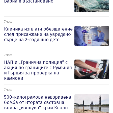
Варна е възстановено
7 часа
Клиника изплати обезщетение
след присаждане на увредено
сърце на 2-годишно дете
7 часа
НАП и „Гранична полиция“ с
акция по границите с Румъния
и Гърция за проверка на
камиони
7 часа
500-килограмова невзривена
бомба от Втората световна
война „изплува“ край Кьолн