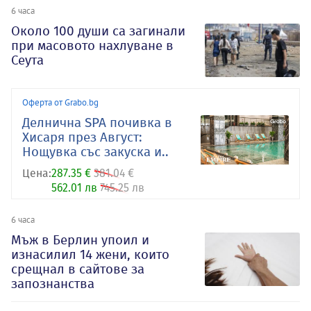
6 часа
Около 100 души са загинали
при масовото нахлуване в
Сеута
Оферта от Grabo.bg
Делнична SPA почивка в
Хисаря през Август:
Нощувка със закуска и..
Цена:
287.35 €
381.04 €
562.01 лв
745.25 лв
6 часа
Мъж в Берлин упоил и
изнасилил 14 жени, които
срещнал в сайтове за
запознанства