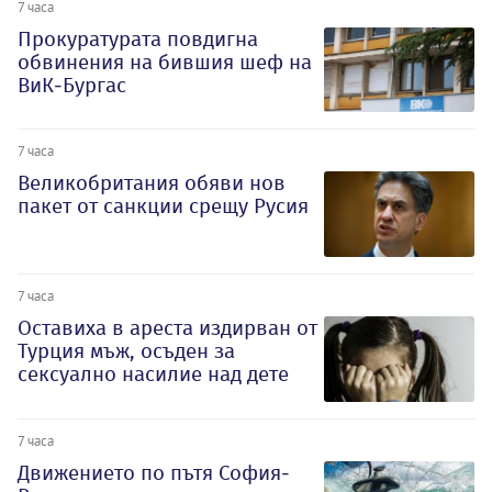
7 часа
Прокуратурата повдигна
обвинения на бившия шеф на
ВиК-Бургас
7 часа
Великобритания обяви нов
пакет от санкции срещу Русия
7 часа
Оставиха в ареста издирван от
Турция мъж, осъден за
сексуално насилие над дете
7 часа
Движението по пътя София-