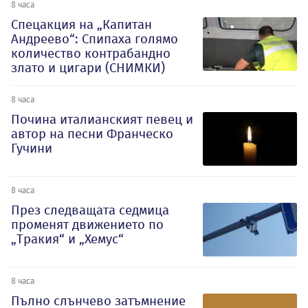
8 часа
Спецакция на „Капитан
Андреево“: Спипаха голямо
количество контрабандно
злато и цигари (СНИМКИ)
8 часа
Почина италианският певец и
автор на песни Франческо
Гучини
8 часа
През следващата седмица
променят движението по
„Тракия“ и „Хемус“
8 часа
Пълно слънчево затъмнение