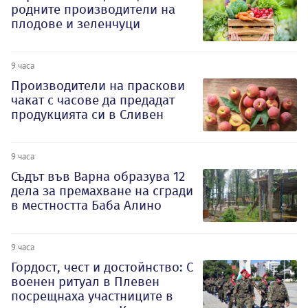
родните производители на
плодове и зеленчуци
9 часа
Производители на праскови
чакат с часове да предадат
продукцията си в Сливен
9 часа
Съдът във Варна образува 12
дела за премахване на сгради
в местността Баба Алино
9 часа
Гордост, чест и достойнство: С
военен ритуал в Плевен
посрещнаха участниците в