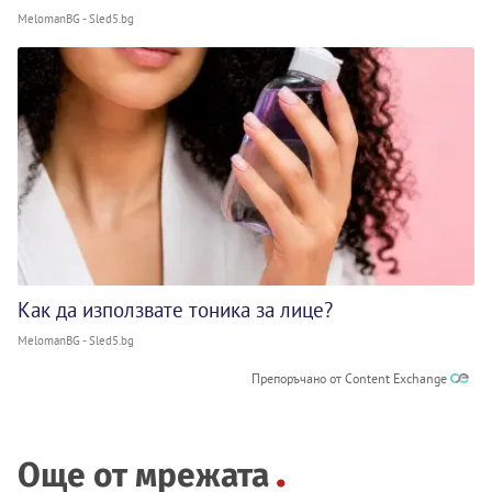
MelomanBG - Sled5.bg
Как да използвате тоника за лице?
MelomanBG - Sled5.bg
Препоръчано от Content Exchange
Още от мрежата