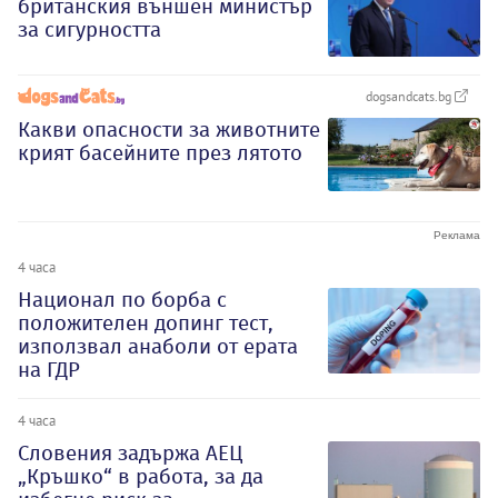
британския външен министър
за сигурността
dogsandcats.bg
Какви опасности за животните
крият басейните през лятото
4 часа
Национал по борба с
положителен допинг тест,
използвал анаболи от ерата
на ГДР
4 часа
Словения задържа АЕЦ
„Кръшко“ в работа, за да