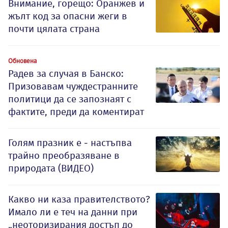
Внимание, горещо: Оранжев и
жълт код за опасни жеги в
почти цялата страна
Обновена
Радев за случая в Банско:
Призовавам чуждестранните
политици да се запознаят с
фактите, преди да коментират
Голям празник е - настъпва
трайно преобразяване в
природата (ВИДЕО)
Какво ни каза правителството?
Имало ли е теч на данни при
„неоторизирания достъп до