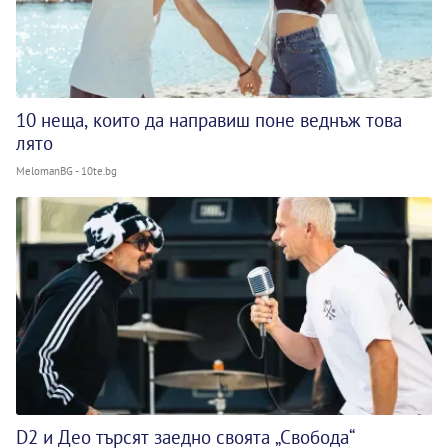
10 неща, които да направиш поне веднъж това
лято
MelomanBG - 10te.bg
D2 и Део търсят заедно своята „Свобода“