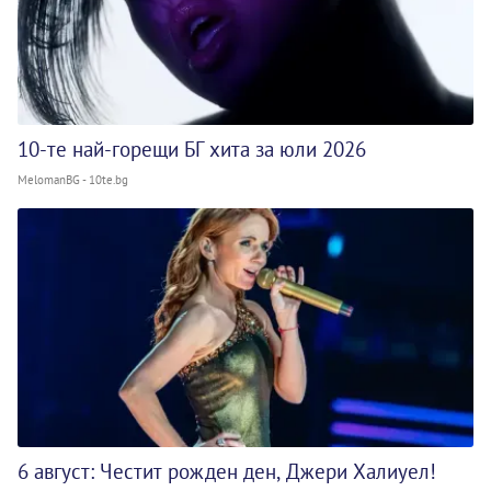
10-те най-горещи БГ хита за юли 2026
MelomanBG - 10te.bg
6 август: Честит рожден ден, Джери Халиуел!