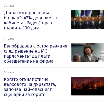
10 часа
„Галъп интернешънъл
болкан“: 42% доверие за
кабинета „Радев“ през
първите 100 дни
10 часа
Белобрадова с остра реакция
след решение на МС
парламентът да плати
обезщетение на фирма
10 часа
Когато огънят стигне
върховете на дърветата,
започва най-опасният
сценарий за горите