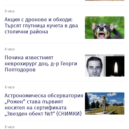
8 часа
Акция с дронове и обходи:
Търсят глутница кучета в два
столични района
8 часа
Почина известният
неврохирург доц. д-р Георги
Поптодоров
8 часа
Астрономическа обсерватория
„Рожен“ става първият
носител на сертификата
„Звезден обект №1“ (СНИМКИ)
8 часа