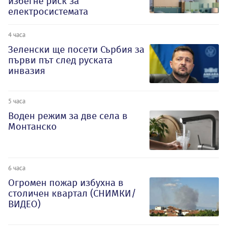
избегне риск за
електросистемата
4 часа
Зеленски ще посети Сърбия за
първи път след руската
инвазия
5 часа
Воден режим за две села в
Монтанско
6 часа
Огромен пожар избухна в
столичен квартал (СНИМКИ/
ВИДЕО)