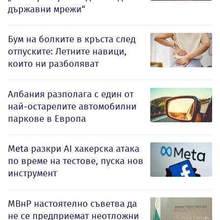
държавни мрежи“
Бум на болките в кръста след
отпуските: Летните навици,
които ни разболяват
Албания разполага с един от
най-остарелите автомобилни
паркове в Европа
Meta разкри AI хакерска атака
по време на тестове, пуска нов
инструмент
МВнР настоятелно съветва да
не се предприемат неотложни