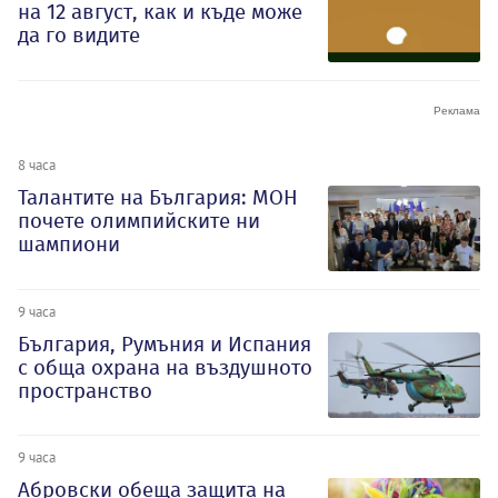
на 12 август, как и къде може
да го видите
8 часа
Талантите на България: МОН
почете олимпийските ни
шампиони
9 часа
България, Румъния и Испания
с обща охрана на въздушното
пространство
9 часа
Абровски обеща защита на