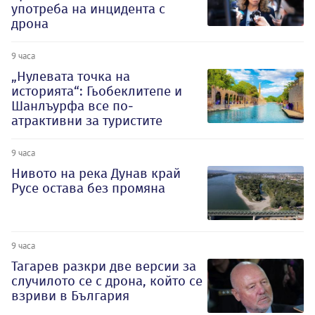
употреба на инцидента с
дрона
9 часа
„Нулевата точка на
историята“: Гьобеклитепе и
Шанлъурфа все по-
атрактивни за туристите
9 часа
Нивото на река Дунав край
Русе остава без промяна
9 часа
Тагарев разкри две версии за
случилото се с дрона, който се
взриви в България