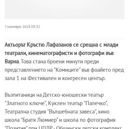
7 ноември 2018 09:32
Актьорът Кръстю Лафазанов се срещна с млади
театрали, кинематографисти и фотографи във
Варна
. Това стана броени минути преди
представлението на "Комиците" във фоайето пред
зала 1 на Фестивален и конгресен център.
Възпитаници на Детско-юношески театър
"Златното ключе", Куклен театър "Палечко",
Театрална студия "Вълшебната завеса", кино
школа "Братя Люмиер" и школа по фотография
"Позитив" при ЦПЛР - Общински детски комплекс