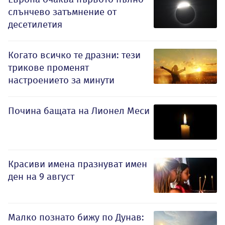
слънчево затъмнение от
десетилетия
Когато всичко те дразни: тези
трикове променят
настроението за минути
Почина бащата на Лионел Меси
Красиви имена празнуват имен
ден на 9 август
Малко познато бижу по Дунав: