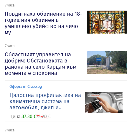
7 часа
Повдигнаха обвинение на 18-
годишния обвинен в
умишлено убийство на чичо
му
7 часа
Oбластният управител на
Добрич: Обстановката в
района на село Кардам към
момента е спокойна
Оферта от Grabo.bg
Цялостна профилактика на
климатична система на
автомобил, джип и..
Цена:
37.30 €
75.20 €
7 часа