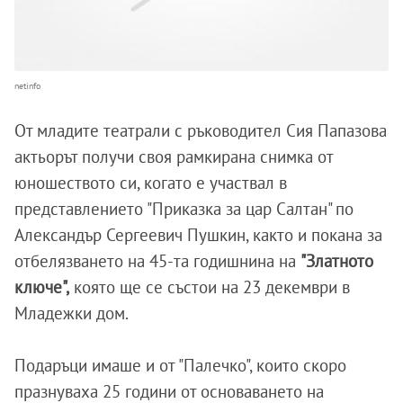
netinfo
От младите театрали с ръководител Сия Папазова
актьорът получи своя рамкирана снимка от
юношеството си, когато е участвал в
представлението "Приказка за цар Салтан" по
Александър Сергеевич Пушкин, както и покана за
отбелязването на 45-та годишнина на
"Златното
ключе",
която ще се състои на 23 декември в
Младежки дом.
Подаръци имаше и от "Палечко", които скоро
празнуваха 25 години от основаването на