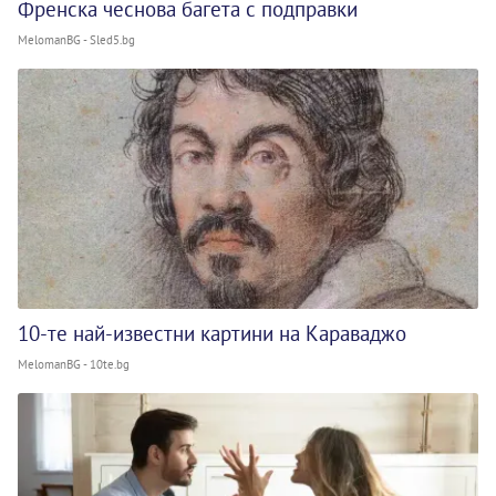
Френска чеснова багета с подправки
MelomanBG - Sled5.bg
10-те най-известни картини на Караваджо
MelomanBG - 10te.bg