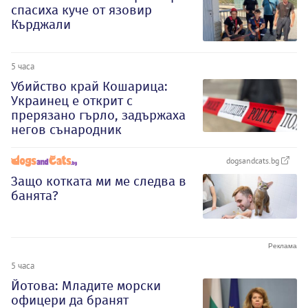
спасиха куче от язовир
Кърджали
5 часа
Убийство край Кошарица:
Украинец е открит с
прерязано гърло, задържаха
негов сънародник
dogsandcats.bg
Защо котката ми ме следва в
банята?
5 часа
Йотова: Младите морски
офицери да бранят