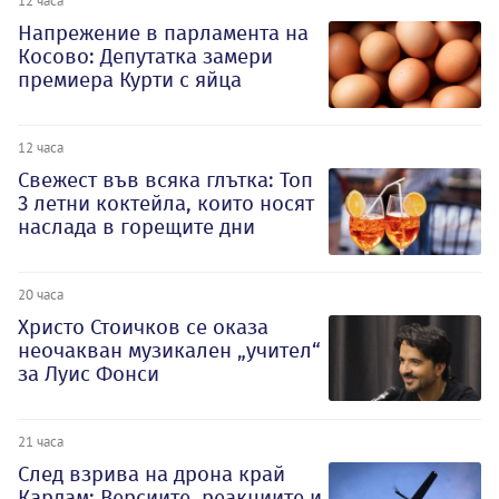
12 часа
Напрежение в парламента на
Косово: Депутатка замери
премиера Курти с яйца
12 часа
Свежест във всяка глътка: Топ
3 летни коктейла, които носят
наслада в горещите дни
20 часа
Христо Стоичков се оказа
неочакван музикален „учител“
за Луис Фонси
21 часа
След взрива на дрона край
Кардам: Версиите, реакциите и