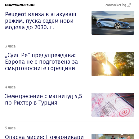
carmarket.bg
Peugeot влиза в атакуващ
режим, пуска седем нови
модела до 2030. г.
3 часа
„Суис Ре“ предупреждава:
Европа не е подготвена за
смъртоносните горещини
4 часа
Земетресение с магнитуд 4,5
по Рихтер в Турция
5 часа
Опасна мисия: Пожарникари