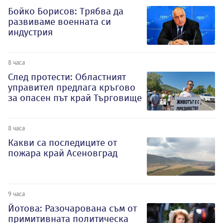
Бойко Борисов: Трябва да
развиваме военната си
индустрия
8 часа
След протести: Областният
управител предлага кръгово
за опасен път край Търговище
8 часа
Какви са последиците от
пожара край Асеновград
9 часа
Йотова: Разочарована съм от
примитивната политическа