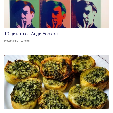
10 цитата от Анди Уорхол
MelomanBG - 10te.bg