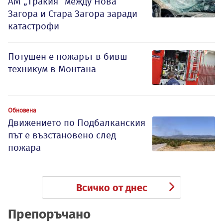
АМ „Тракия“ между Нова
Загора и Стара Загора заради
катастрофи
Потушен е пожарът в бивш
техникум в Монтана
Обновена
Движението по Подбалканския
път е възстановено след
пожара
Всичко от днес
Препоръчано