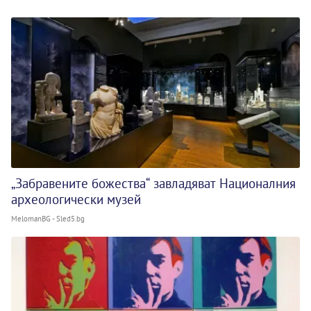
„Забравените божества“ завладяват Националния
археологически музей
MelomanBG - Sled5.bg