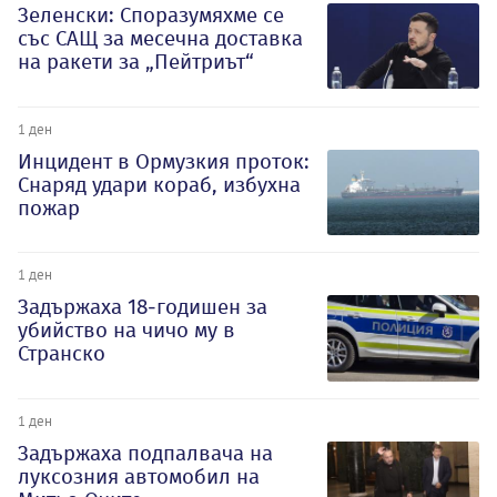
Зеленски: Споразумяхме се
със САЩ за месечна доставка
на ракети за „Пейтриът“
1 ден
Инцидент в Ормузкия проток:
Снаряд удари кораб, избухна
пожар
1 ден
Задържаха 18-годишен за
убийство на чичо му в
Странско
1 ден
Задържаха подпалвача на
луксозния автомобил на