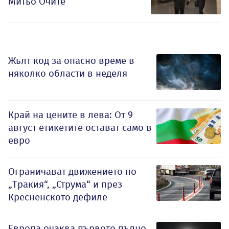
Митьо Очите
Жълт код за опасно време в
няколко области в неделя
Край на цените в лева: От 9
август етикетите остават само в
евро
Ограничават движението по
„Тракия“, „Струма“ и през
Кресненското дефиле
Европа очаква първото пълно