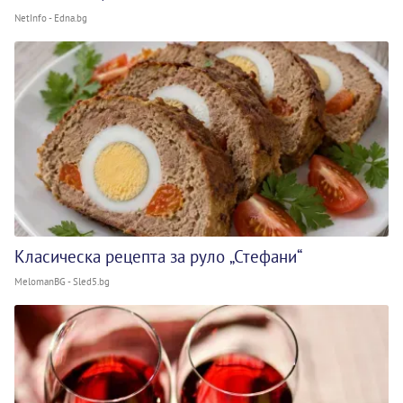
NetInfo - Edna.bg
Класическа рецепта за руло „Стефани“
MelomanBG - Sled5.bg