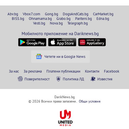
Abv.bg
Vbox7.com
Gong.bg
DogsAndCats.bg
CarMarket.bg
BISS.bg
Ohnamama.bg
Grabo.bg
Pariteni.bg
Edna.bg
Vesti.bg
Nova.bg
Telegraph.bg
Мобилното приложение на Dariknews.bg
Четете ни в Google News
За нас
За реклама
Платени публикации
Контакти
Facebook
Поверителност
Политика ЛД
Известия
DarikNews.bg
© 2026 Всички права запазени.
Общи условия