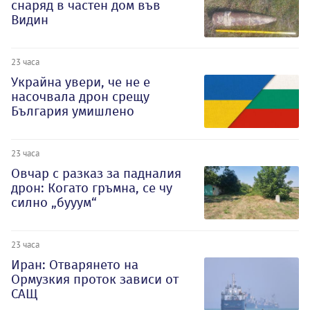
снаряд в частен дом във
Видин
23 часа
Украйна увери, че не е
насочвала дрон срещу
България умишлено
23 часа
Овчар с разказ за падналия
дрон: Когато гръмна, се чу
силно „бууум“
23 часа
Иран: Отварянето на
Ормузкия проток зависи от
САЩ