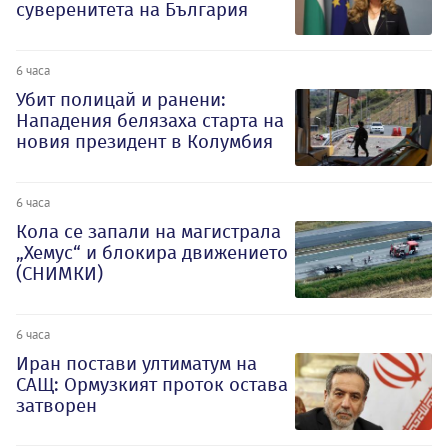
суверенитета на България
6 часа
Убит полицай и ранени:
Нападения белязаха старта на
новия президент в Колумбия
6 часа
Кола се запали на магистрала
„Хемус“ и блокира движението
(СНИМКИ)
6 часа
Иран постави ултиматум на
САЩ: Ормузкият проток остава
затворен