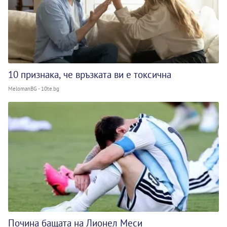
10 признака, че връзката ви е токсична
MelomanBG - 10te.bg
Почина бащата на Лионел Меси