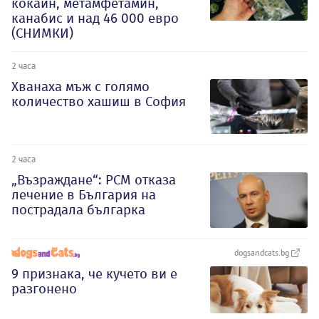
кокаин, метамфетамин,
канабис и над 46 000 евро
(СНИМКИ)
2 часа
Хванаха мъж с голямо
количество хашиш в София
2 часа
„Възраждане“: РСМ отказа
лечение в България на
пострадала българка
dogsandcats.bg
9 признака, че кучето ви е
разгонено