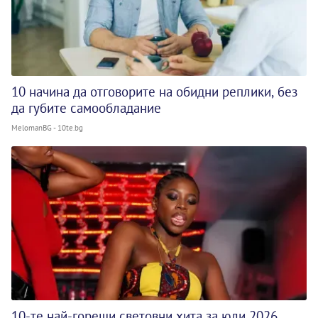
10 начина да отговорите на обидни реплики, без
да губите самообладание
MelomanBG - 10te.bg
10-те най-горещи световни хита за юли 2026