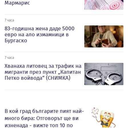
Мармарис
7 часа
83-годишна жена даде 5000
евро на ало измамници в
Бургаско
7 часа
Хванаха литовец за трафик на
мигранти през пункт „Капитан
Петко войвода“ (СНИМКА)
В кой град българите пият най-
много бира: Отговорът ще ви
изненада - вижте топ 10 по