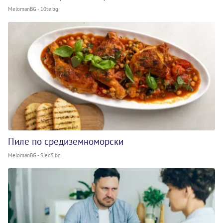
MelomanBG - 10te.bg
Пиле по средиземноморски
MelomanBG - Sled5.bg