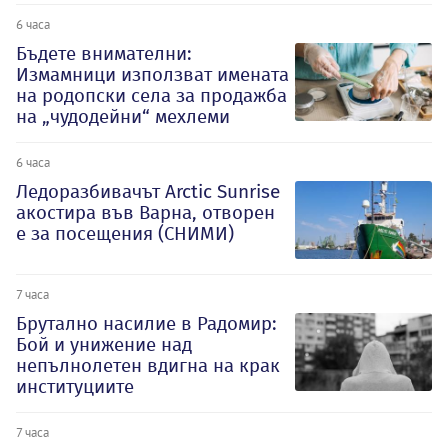
6 часа
Бъдете внимателни:
Измамници използват имената
на родопски села за продажба
на „чудодейни“ мехлеми
6 часа
Ледоразбивачът Arctic Sunrise
акостира във Варна, отворен
е за посещения (СНИМИ)
7 часа
Брутално насилие в Радомир:
Бой и унижение над
непълнолетен вдигна на крак
институциите
7 часа