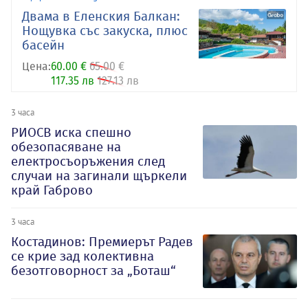
Двама в Еленския Балкан:
Нощувка със закуска, плюс
басейн
Цена:
60.00 €
65.00 €
117.35 лв
127.13 лв
3 часа
РИОСВ иска спешно
обезопасяване на
електросъоръжения след
случаи на загинали щъркели
край Габрово
3 часа
Костадинов: Премиерът Радев
се крие зад колективна
безотговорност за „Боташ“