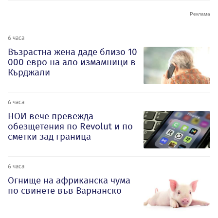
6 часа
Възрастна жена даде близо 10
000 евро на ало измамници в
Кърджали
6 часа
НОИ вече превежда
обезщетения по Revolut и по
сметки зад граница
6 часа
Огнище на африканска чума
по свинете във Варнанско