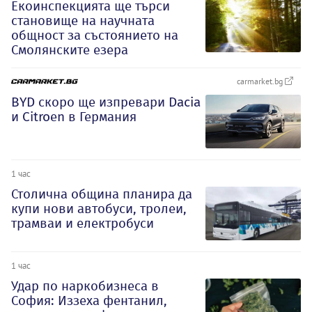
Екоинспекцията ще търси
становище на научната
общност за състоянието на
Смолянските езера
carmarket.bg
BYD скоро ще изпревари Dacia
и Citroеn в Германия
1 час
Столична община планира да
купи нови автобуси, тролеи,
трамваи и електробуси
1 час
Удар по наркобизнеса в
София: Иззеха фентанил,