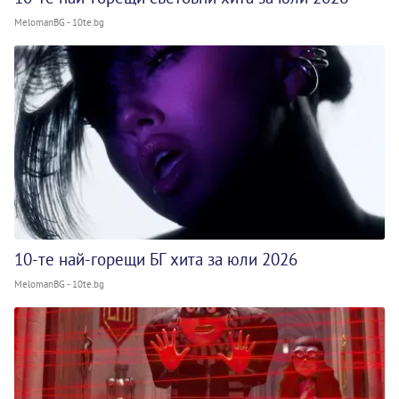
MelomanBG - 10te.bg
10-те най-горещи БГ хита за юли 2026
MelomanBG - 10te.bg