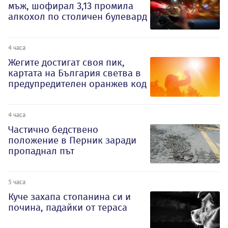
мъж, шофирал 3,13 промила
алкохол по столичен булевард
4 часа
Жегите достигат своя пик,
картата на България светва в
предупредителен оранжев код
4 часа
Частично бедствено
положение в Перник заради
пропаднал път
5 часа
Куче захапа стопанина си и
почина, падайки от тераса