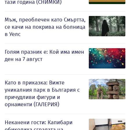
тази година (СНИМКИ)
Мъж, преоблечен като Смъртта,
се качи на покрива на болница
в Уелс
Голям празник е: Кой има имен
ден на 7 август
Като в приказка: Вижте
уникалния парк в България с
причудливи фигури и
орнаменти (ГАЛЕРИЯ)
Неканени гости: Капибари
обиколиха сградата на