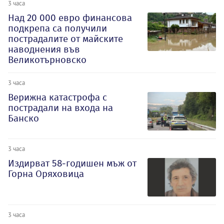
3 часа
Над 20 000 евро финансова
подкрепа са получили
пострадалите от майските
наводнения във
Великотърновско
3 часа
Верижна катастрофа с
пострадали на входа на
Банско
3 часа
Издирват 58-годишен мъж от
Горна Оряховица
3 часа