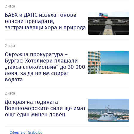
2 часа
БАБХ и ДАНС иззеха тонове
опасни препарати,
застрашаващи хора и природа
2 часа
Окръжна прокуратура –
Бургас: Хотелиери плащали
„такса спокойствие“ до 30 000
лева, за да не им спират
водата
2 часа
До края на годината
Военноморските сили ще имат
още един минен ловец
Оферта от Grabo.bg