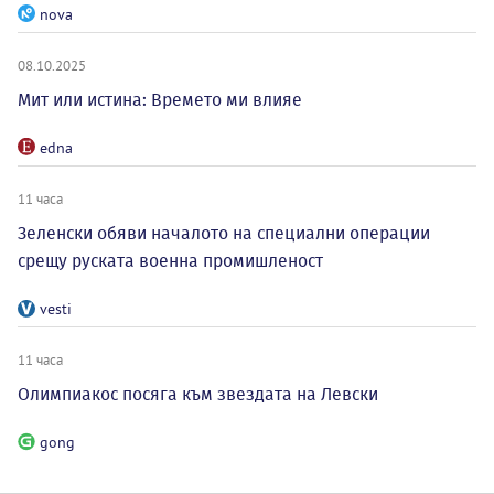
nova
08.10.2025
Мит или истина: Времето ми влияе
edna
11 часа
Зеленски обяви началото на специални операции
срещу руската военна промишленост
vesti
11 часа
Олимпиакос посяга към звездата на Левски
gong