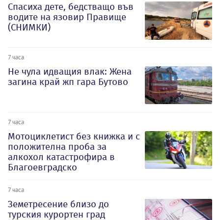
Спасиха дете, бедстващо във
водите на язовир Правище
(СНИМКИ)
7 часа
Не чула идващия влак: Жена
загина край жп гара Бутово
7 часа
Мотоциклетист без книжка и с
положителна проба за
алкохол катастрофира в
Благоевградско
7 часа
Земетресение близо до
турския курортен град