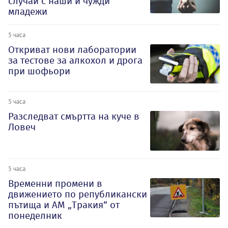
случай с наши и чужди
младежи
5 часа
Откриват нови лаборатории
за тестове за алкохол и дрога
при шофьори
5 часа
Разследват смъртта на куче в
Ловеч
5 часа
Временни промени в
движението по републикански
пътища и АМ „Тракия“ от
понеделник