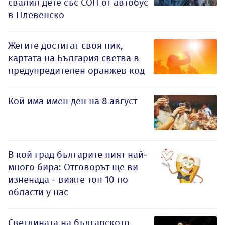
свалил дете със СОП от автобус
в Плевенско
Жегите достигат своя пик,
картата на България светва в
предупредителен оранжев код
Кой има имен ден на 8 август
В кой град българите пият най-
много бира: Отговорът ще ви
изненада - вижте топ 10 по
области у нас
Светлината на българското