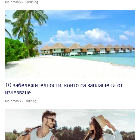
MelomanBG - Sled5.bg
10 забележителности, които са заплашени от
изчезване
MelomanBG - 10te.bg