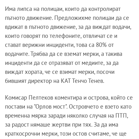
Има липса на полицаи, които да контролират
пътното движение. Предложихме полицаи да се
вдижат в пътното движение, за да виждат водачи,
които говорят по телефоните, отвличат се и
стават верижни инциденти, това са 80% от
водачите. Трябва да се вземат мерки, а такива
инциденти да се отразяват от медиите, за да
виждат хората, че се взимат мерки, посочи
бившият директор на КАТ Тенчо Тенев.
Комисар Пелтеков коментира и острова, който се
постави на "Орлов мост". Островчето е взето като
временна мярка заради няколко случая на ПТП,
за радост нямаше жертви при тях. За да има
краткосрочни мерки, този остов считаме, че ще