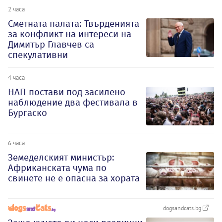
2 часа
Сметната палата: Твърденията
за конфликт на интереси на
Димитър Главчев са
спекулативни
4 часа
НАП постави под засилено
наблюдение два фестивала в
Бургаско
6 часа
Земеделският министър:
Африканската чума по
свинете не е опасна за хората
dogsandcats.bg