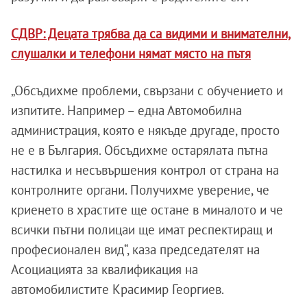
СДВР: Децата трябва да са видими и внимателни,
слушалки и телефони нямат място на пътя
„Обсъдихме проблеми, свързани с обучението и
изпитите. Например – една Автомобилна
администрация, която е някъде другаде, просто
не е в България. Обсъдихме остарялата пътна
настилка и несъвършения контрол от страна на
контролните органи. Получихме уверение, че
криенето в храстите ще остане в миналото и че
всички пътни полицаи ще имат респектиращ и
професионален вид“, каза председателят на
Асоциацията за квалификация на
автомобилистите Красимир Георгиев.