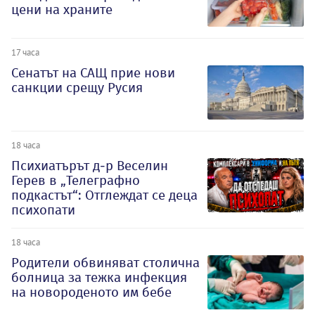
цени на храните
17 часа
Сенатът на САЩ прие нови
санкции срещу Русия
18 часа
Психиатърът д-р Веселин
Герев в „Телеграфно
подкастът“: Отглеждат се деца
психопати
18 часа
Родители обвиняват столична
болница за тежка инфекция
на новороденото им бебе