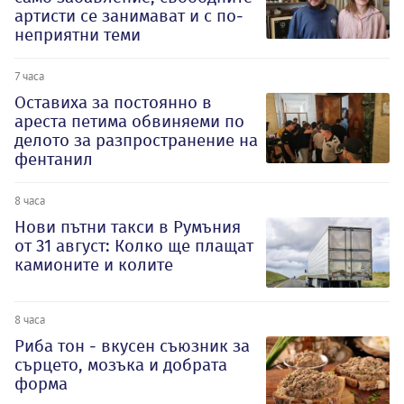
артисти се занимават и с по-
неприятни теми
7 часа
Оставиха за постоянно в
ареста петима обвиняеми по
делото за разпространение на
фентанил
8 часа
Нови пътни такси в Румъния
от 31 август: Колко ще плащат
камионите и колите
8 часа
Риба тон - вкусен съюзник за
сърцето, мозъка и добрата
форма