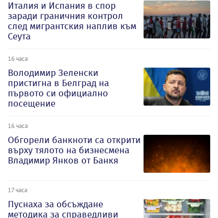
Италия и Испания в спор
заради граничния контрол
след мигрантския наплив към
Сеута
16 часа
Володимир Зеленски
пристигна в Белград на
първото си официално
посещение
16 часа
Обгорели банкноти са открити
върху тялото на бизнесмена
Владимир Янков от Банкя
17 часа
Пуснаха за обсъждане
методика за справедливи