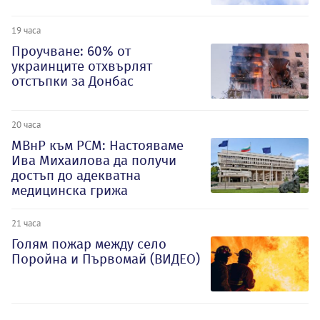
19 часа
Проучване: 60% от
украинците отхвърлят
отстъпки за Донбас
20 часа
МВнР към РСМ: Настояваме
Ива Михаилова да получи
достъп до адекватна
медицинска грижа
21 часа
Голям пожар между село
Поройна и Първомай (ВИДЕО)