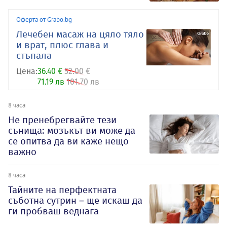
Оферта от Grabo.bg
Лечебен масаж на цяло тяло
и врат, плюс глава и
стъпала
Цена:
36.40 €
52.00 €
71.19 лв
101.70 лв
8 часа
Не пренебрегвайте тези
сънища: мозъкът ви може да
се опитва да ви каже нещо
важно
8 часа
Тайните на перфектната
съботна сутрин – ще искаш да
ги пробваш веднага