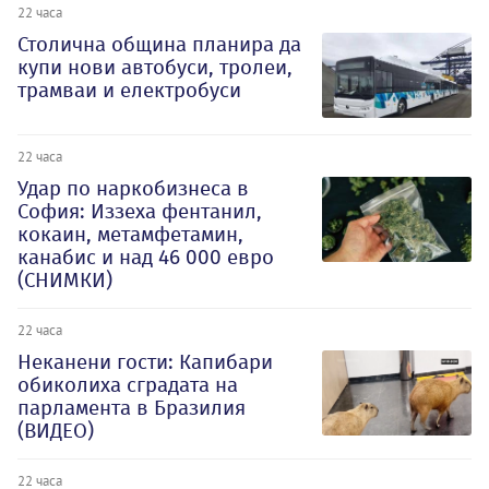
22 часа
Столична община планира да
купи нови автобуси, тролеи,
трамваи и електробуси
22 часа
Удар по наркобизнеса в
София: Иззеха фентанил,
кокаин, метамфетамин,
канабис и над 46 000 евро
(СНИМКИ)
22 часа
Неканени гости: Капибари
обиколиха сградата на
парламента в Бразилия
(ВИДЕО)
22 часа