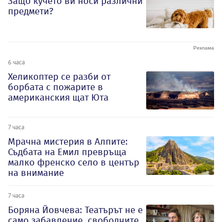
Защо кучето ви носи различни
предмети?
6 часа
Хеликоптер се разби от
борбата с пожарите в
американския щат Юта
7 часа
Мрачна мистерия в Алпите:
Съдбата на Емил превръща
малко френско село в център
на внимание
7 часа
Боряна Йовчева: Театърът не е
само забавление, свободните