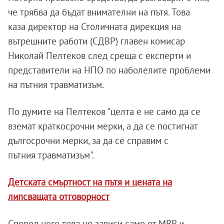
че трябва да бъдат внимателни на пътя. Това
каза директор на Столичната дирекция на
вътрешните работи (СДВР) главен комисар
Николай Пелтеков след среща с експерти и
представители на НПО по наболелите проблеми
на пътния травматизъм.
По думите на Пелтеков "целта е не само да се
вземат краткосрочни мерки, а да се постигнат
дългосрочни мерки, за да се справим с
пътния травматизъм".
Детската смъртност на пътя и цената на
липсващата отговорност
Според него това не зависи само от МВР и