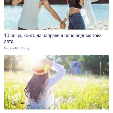
10 неща, които да направиш поне веднъж това
лято
MelomanBG - 10te.bg