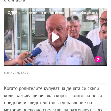
столицата
8 юли 2026 12:29
Когато родителите купуват на децата си скъпи
коли, развиващи висока скорост, които скоро са
придобили свидетелство за управление на
моторно превозно средство, да разговарят с тях,