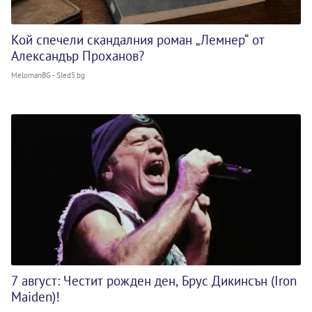
Кой спечели скандалния роман „Лемнер“ от
Александър Проханов?
MelomanBG - Sled5.bg
7 август: Честит рожден ден, Брус Дикинсън (Iron
Maiden)!