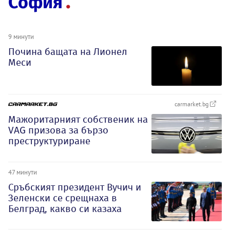
София
9 минути
Почина бащата на Лионел
Меси
carmarket.bg
Мажоритарният собственик на
VAG призова за бързо
преструктуриране
47 минути
Сръбският президент Вучич и
Зеленски се срещнаха в
Белград, какво си казаха