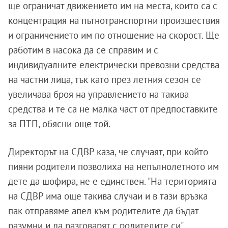
ще ограничат движението им на места, които са с
концентрация на пътнотранспортни произшествия
и ограничението им по отношение на скорост. Ще
работим в насока да се справим и с
индивидуалните електрически превозни средства
на частни лица, тък като през летния сезон се
увеличава броя на управлението на такива
средства и те са не малка част от предпоставките
за ПТП, обясни още той.
Директорът на СДВР каза, че случаят, при който
пияни родители позволиха на непълнолетното им
дете да шофира, не е единствен. "На територията
на СДВР има още такива случаи и в тази връзка
пак отправяме апел към родителите да бъдат
разумни и да разговарят с родителите си".