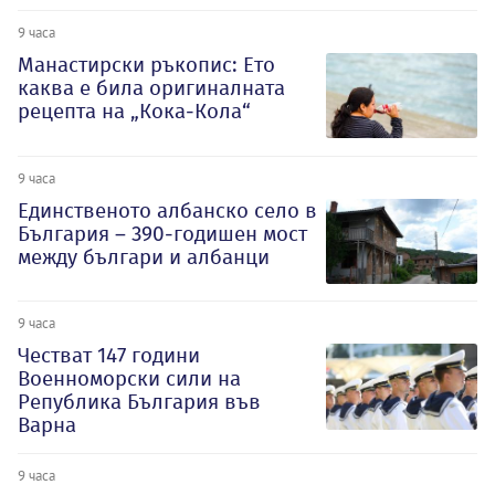
9 часа
Манастирски ръкопис: Ето
каква е била оригиналната
рецепта на „Кока-Кола“
9 часа
Единственото албанско село в
България – 390-годишен мост
между българи и албанци
9 часа
Честват 147 години
Военноморски сили на
Република България във
Варна
9 часа