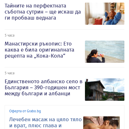
Тайните на перфектната
съботна сутрин – ще искаш да
ги пробваш веднага
5 часа
Манастирски ръкопис: Ето
каква е била оригиналната
рецепта на „Кока-Кола“
5 часа
Единственото албанско село в
България – 390-годишен мост
между българи и албанци
Оферта от Grabo.bg
Лечебен масаж на цяло тяло
и врат, плюс глава и