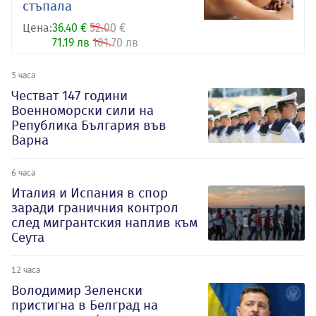
стъпала
Цена:
36.40 €
52.00 €
71.19 лв
101.70 лв
5 часа
Честват 147 години
Военноморски сили на
Република България във
Варна
6 часа
Италия и Испания в спор
заради граничния контрол
след мигрантския наплив към
Сеута
12 часа
Володимир Зеленски
пристигна в Белград на