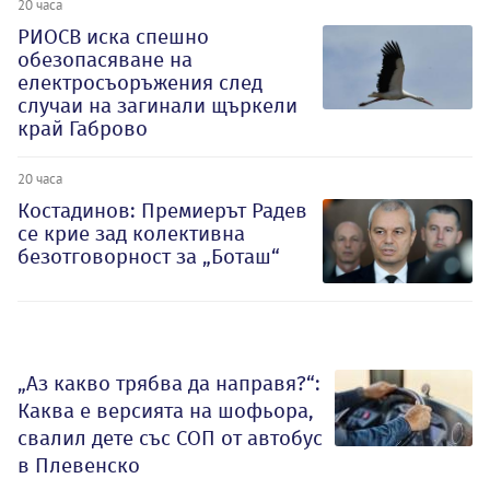
20 часа
РИОСВ иска спешно
обезопасяване на
електросъоръжения след
случаи на загинали щъркели
край Габрово
20 часа
Костадинов: Премиерът Радев
се крие зад колективна
безотговорност за „Боташ“
„Аз какво трябва да направя?“:
Каква е версията на шофьора,
свалил дете със СОП от автобус
в Плевенско