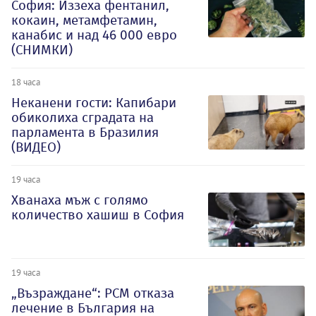
София: Иззеха фентанил,
кокаин, метамфетамин,
канабис и над 46 000 евро
(СНИМКИ)
18 часа
Неканени гости: Капибари
обиколиха сградата на
парламента в Бразилия
(ВИДЕО)
19 часа
Хванаха мъж с голямо
количество хашиш в София
19 часа
„Възраждане“: РСМ отказа
лечение в България на