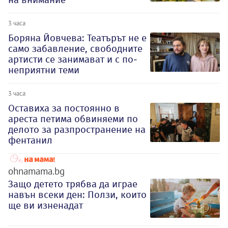
3 часа
Боряна Йовчева: Театърът не е
само забавление, свободните
артисти се занимават и с по-
неприятни теми
3 часа
Оставиха за постоянно в
ареста петима обвиняеми по
делото за разпространение на
фентанил
ohnamama.bg
Защо детето трябва да играе
навън всеки ден: Ползи, които
ще ви изненадат