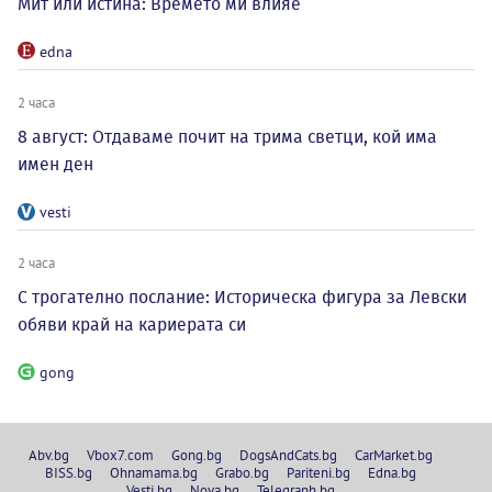
Мит или истина: Времето ми влияе
edna
2 часа
8 август: Отдаваме почит на трима светци, кой има
имен ден
vesti
2 часа
С трогателно послание: Историческа фигура за Левски
обяви край на кариерата си
gong
Abv.bg
Vbox7.com
Gong.bg
DogsAndCats.bg
CarMarket.bg
BISS.bg
Ohnamama.bg
Grabo.bg
Pariteni.bg
Edna.bg
Vesti.bg
Nova.bg
Telegraph.bg