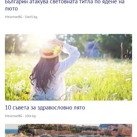
Българин атакува световната титла по ядене на
люто
MelomanBG - Sled5.bg
10 съвета за здравословно лято
MelomanBG - 10te.bg