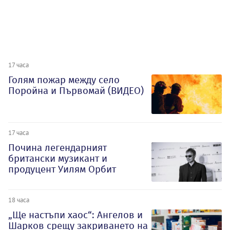
17 часа
Голям пожар между село
Поройна и Първомай (ВИДЕО)
17 часа
Почина легендарният
британски музикант и
продуцент Уилям Орбит
18 часа
„Ще настъпи хаос“: Ангелов и
Шарков срещу закриването на