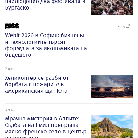
наблюдение два фестивала в
Бургаско
biss.bg
Webit 2026 в София: бизнесът
и технологиите търсят
формулата за икономиката на
бъдещето
2 часа
Хеликоптер се разби от
борбата с пожарите в
американския щат Юта
3 часа
Мрачна мистерия в Алпите:
Съдбата на Емил превръща
малко френско село в център
на внимание