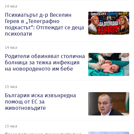
14 часа
Психиатърът д-р Веселин
Герев в „Телеграфно
подкастът“: Отглеждат се деца
психопати
14 часа
Родители обвиняват столична
болница за тежка инфекция
на новороденото им бебе
15 часа
България иска извънредна
помощ от ЕС за
животновъдите
15 часа