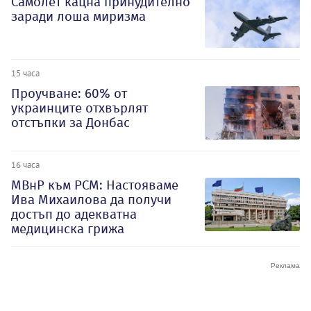
Самолет кацна принудително
заради лоша миризма
15 часа
Проучване: 60% от
украинците отхвърлят
отстъпки за Донбас
16 часа
МВнР към РСМ: Настояваме
Ива Михаилова да получи
достъп до адекватна
медицинска грижа