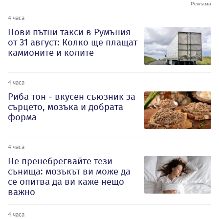
4 часа
Нови пътни такси в Румъния
от 31 август: Колко ще плащат
камионите и колите
4 часа
Риба тон - вкусен съюзник за
сърцето, мозъка и добрата
форма
4 часа
Не пренебрегвайте тези
сънища: мозъкът ви може да
се опитва да ви каже нещо
важно
4 часа