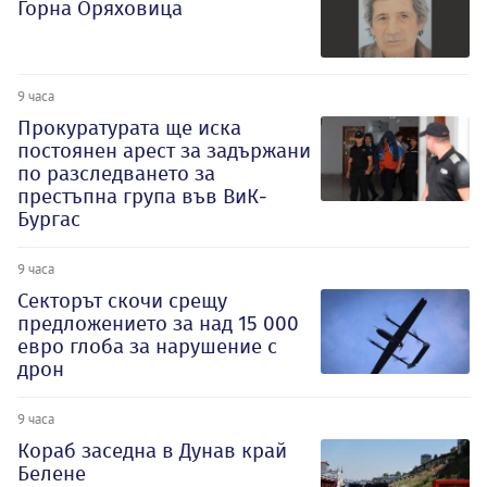
Горна Оряховица
9 часа
Прокуратурата ще иска
постоянен арест за задържани
по разследването за
престъпна група във ВиК-
Бургас
9 часа
Секторът скочи срещу
предложението за над 15 000
евро глоба за нарушение с
дрон
9 часа
Кораб заседна в Дунав край
Белене