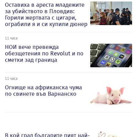
Оставиха в ареста младежите
за убийството в Пловдив:
Горили жертвата с цигари,
ограбили я и си купили дюнер
11 часа
НОИ вече превежда
обезщетения по Revolut и по
сметки зад граница
11 часа
Огнище на африканска чума
по свинете във Варнанско
В кой град българите пият най-