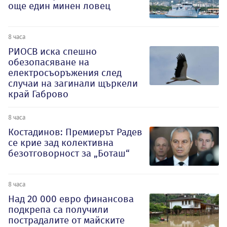
още един минен ловец
8 часа
РИОСВ иска спешно
обезопасяване на
електросъоръжения след
случаи на загинали щъркели
край Габрово
8 часа
Костадинов: Премиерът Радев
се крие зад колективна
безотговорност за „Боташ“
8 часа
Над 20 000 евро финансова
подкрепа са получили
пострадалите от майските