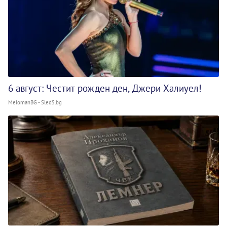
6 август: Честит рожден ден, Джери Халиуел!
MelomanBG - Sled5.bg