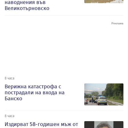
наводнения във
Великотърновско
8 часа
Верижна катастрофа с
пострадали на входа на
Банско
8 часа
Издирват 58-годишен мъж от