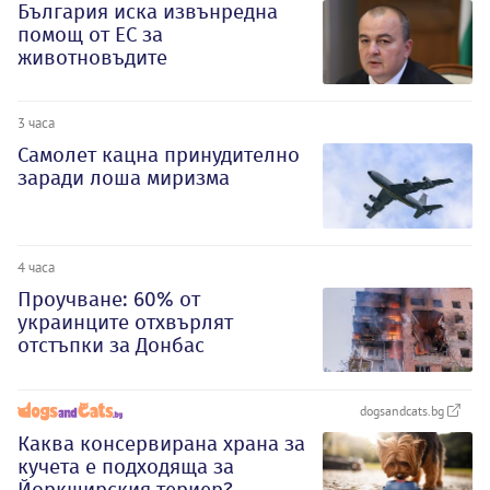
България иска извънредна
помощ от ЕС за
животновъдите
3 часа
Самолет кацна принудително
заради лоша миризма
4 часа
Проучване: 60% от
украинците отхвърлят
отстъпки за Донбас
dogsandcats.bg
Каква консервирана храна за
кучета е подходяща за
Йоркширския териер?