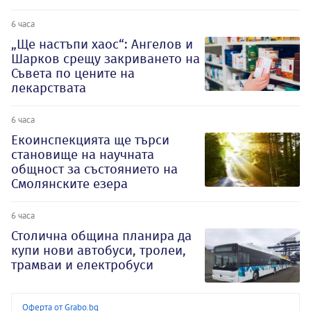
6 часа
„Ще настъпи хаос“: Ангелов и
Шарков срещу закриването на
Съвета по цените на
лекарствата
6 часа
Екоинспекцията ще търси
становище на научната
общност за състоянието на
Смолянските езера
6 часа
Столична община планира да
купи нови автобуси, тролеи,
трамваи и електробуси
Оферта от Grabo.bg