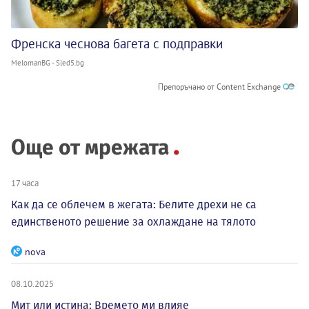
Френска чеснова багета с подправки
MelomanBG - Sled5.bg
Препоръчано от Content Exchange
Още от мрежата
17 часа
Как да се облечем в жегата: Белите дрехи не са
единственото решение за охлаждане на тялото
nova
08.10.2025
Мит или истина: Времето ми влияе