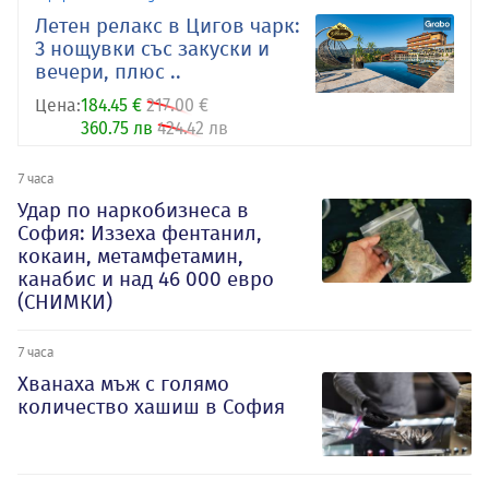
Летен релакс в Цигов чарк:
3 нощувки със закуски и
вечери, плюс ..
Цена:
184.45 €
217.00 €
360.75 лв
424.42 лв
7 часа
Удар по наркобизнеса в
София: Иззеха фентанил,
кокаин, метамфетамин,
канабис и над 46 000 евро
(СНИМКИ)
7 часа
Хванаха мъж с голямо
количество хашиш в София