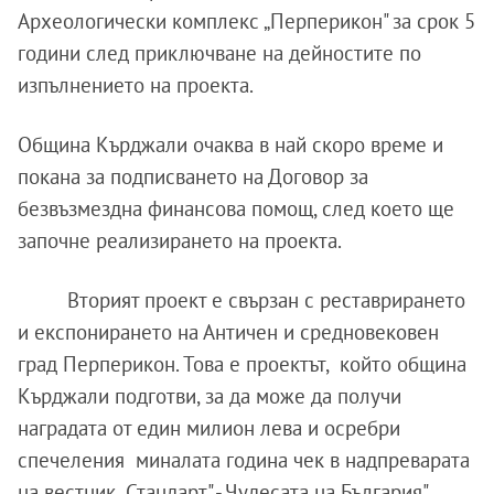
Археологически комплекс „Перперикон" за срок 5
години след приключване на дейностите по
изпълнението на проекта.
Община Кърджали очаква в най скоро време и
покана за подписването на Договор за
безвъзмездна финансова помощ, след което ще
започне реализирането на проекта.
Вторият проект е свързан с реставрирането
и експонирането на Античен и средновековен
град Перперикон. Това е проектът, който община
Кърджали подготви, за да може да получи
наградата от един милион лева и осребри
спечеления миналата година чек в надпреварата
на вестник „Стандарт" -„Чудесата на България".