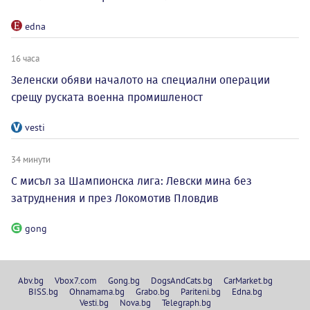
edna
16 часа
Зеленски обяви началото на специални операции
срещу руската военна промишленост
vesti
34 минути
С мисъл за Шампионска лига: Левски мина без
затруднения и през Локомотив Пловдив
gong
Abv.bg
Vbox7.com
Gong.bg
DogsAndCats.bg
CarMarket.bg
BISS.bg
Ohnamama.bg
Grabo.bg
Pariteni.bg
Edna.bg
Vesti.bg
Nova.bg
Telegraph.bg