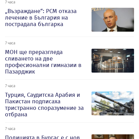
7 часа
„Възраждане“: РСМ отказа
лечение в България на
пострадала българка
7 часа
МОН ще преразгледа
сливането на две
професионални гимназии в
Пазарджик
7 часа
Турция, Саудитска Арабия и
Пакистан подписаха
тристранно споразумение за
отбрана
7 часа
Полицията в Бургас е с нов