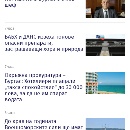
шеф
7 часа
БАБХ и ДАНС иззеха тонове
опасни препарати,
застрашаващи хора и природа
7 часа
Окръжна прокуратура –
Бургас: Хотелиери плащали
„такса спокойствие“ до 30 000
лева, за да не им спират
водата
8 часа
До края на годината
Военноморските сили ще имат