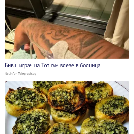
Бивш играч на Тотнъм влезе в болница
NetInfo - Telegraph.bg