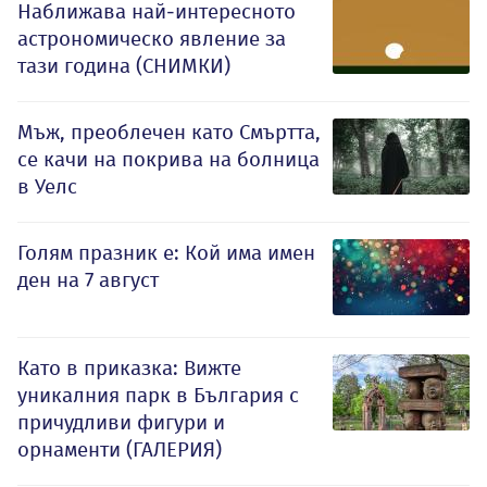
Наближава най-интересното
астрономическо явление за
тази година (СНИМКИ)
Мъж, преоблечен като Смъртта,
се качи на покрива на болница
в Уелс
Голям празник е: Кой има имен
ден на 7 август
Като в приказка: Вижте
уникалния парк в България с
причудливи фигури и
орнаменти (ГАЛЕРИЯ)