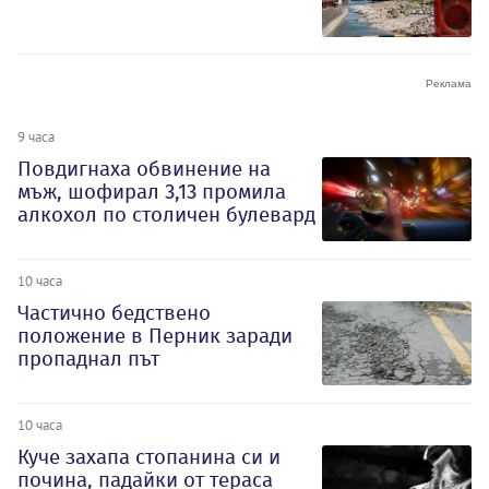
9 часа
Повдигнаха обвинение на
мъж, шофирал 3,13 промила
алкохол по столичен булевард
10 часа
Частично бедствено
положение в Перник заради
пропаднал път
10 часа
Куче захапа стопанина си и
почина, падайки от тераса