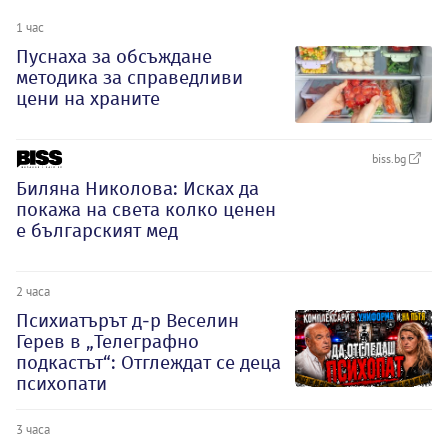
1 час
Пуснаха за обсъждане
методика за справедливи
цени на храните
biss.bg
Биляна Николова: Исках да
покажа на света колко ценен
е българският мед
2 часа
Психиатърът д-р Веселин
Герев в „Телеграфно
подкастът“: Отглеждат се деца
психопати
3 часа