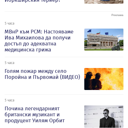
5 часа
МВнР към РСМ: Настояваме
Ива Михаилова да получи
достъп до адекватна
медицинска грижа
5 часа
Голям пожар между село
Поройна и Първомай (ВИДЕО)
5 часа
Почина легендарният
британски музикант и
продуцент Уилям Орбит