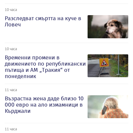
10 часа
Разследват смъртта на куче в
Ловеч
10 часа
Временни промени в
движението по републикански
пътища и АМ „Тракия“ от
понеделник
11 часа
Възрастна жена даде близо 10
000 евро на ало измамници в
Кърджали
11 часа