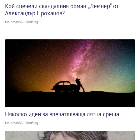
Кой спечели скандалния роман „Лемнер“ от
Александър Проханов?
MelomanBG - Sled5.bg
Няколко идеи за впечатляваща лятна среща
MelomanBG - Sled5.bg